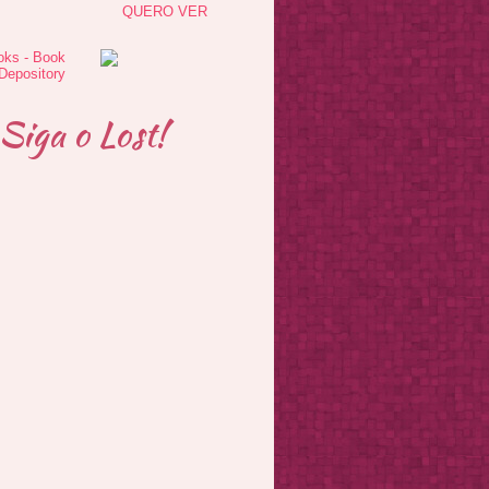
QUERO VER
Siga o Lost!