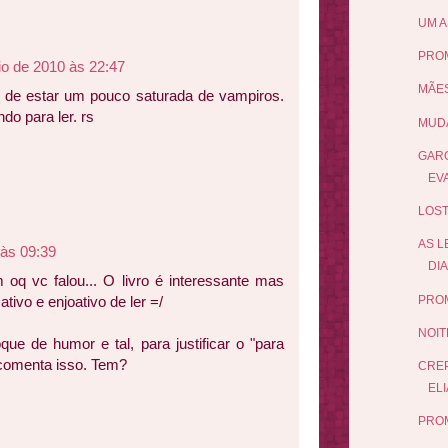
UM A
PRO
io de 2010 às 22:47
MÃES
r de estar um pouco saturada de vampiros.
do para ler. rs
MUDA
GARO
EV
LOST
AS L
 às 09:39
DIA
 oq vc falou... O livro é interessante mas
PRO
tivo e enjoativo de ler =/
NOIT
que de humor e tal, para justificar o "para
comenta isso. Tem?
CRE
ELI
PROM