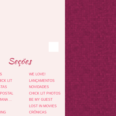
Seções
S
WE LOVE!
ICK LIT
LANÇAMENTOS
STAS
NOVIDADES
 POSTAL
CHICK LIT PHOTOS
ANA ...
BE MY GUEST
LOST IN MOVIES
DING
CRÔNICAS