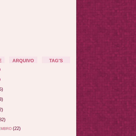
E
ARQUIVO
TAG'S
)
)
5)
3)
2)
82)
(22)
EMBRO