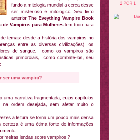
2 POR 1
fundo a mitologia mundial a cerca desse
ser misterioso e mitológico. Seu livro
anterior
The Eveything Vampire Book
a de Vampiros para Mulheres
tem tudo para
de temas: desde a história dos vampiros no
renças entre as diversas civilizações), os
padores de sangue, como os vampiros são
ísticas primordiais, como combate-los, seu
:
r ser uma vampira?
a uma narrativa fragmentada, cujos capítulos
te na ordem desejada, sem afetar muito o
vezes a leitura se torna um pouco mais densa
 certeza é uma ótima fonte de informações
momento.
primeiras lendas sobre vampiros ?