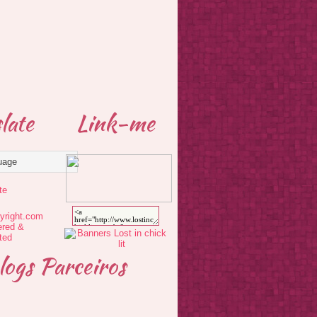
late
Link-me
te
logs Parceiros