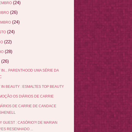
(24)
EMBRO
(26)
UBRO
(24)
EMBRO
(24)
STO
(22)
HO
(28)
HO
(26)
 IN... PARENTHOOD UMA SÉRIE DA
C
 IN BEAUTY : ESMALTES TOP BEAUTY
OÇÃO OS DIÁRIOS DE CARRIE
IÁRIOS DE CARRIE DE CANDACE
SHENELL
Y GUEST : CASÓRIO?! DE MARIAN
YES RESENHADO ...