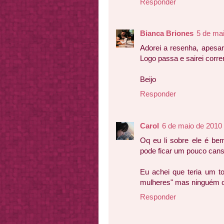
Responder
Bianca Briones
5 de ma
Adorei a resenha, apesa
Logo passa e sairei corren
Beijo
Responder
Carol
6 de maio de 2010
Oq eu li sobre ele é bem
pode ficar um pouco cansa
Eu achei que teria um to
mulheres" mas ninguém 
Responder