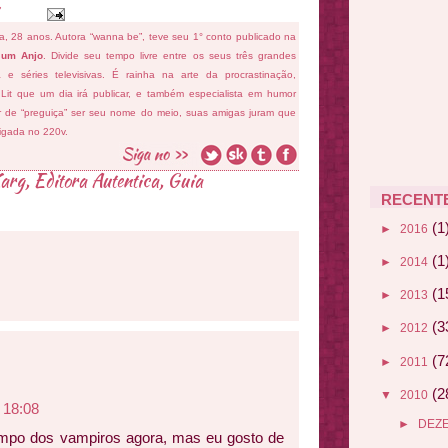
fa, 28 anos. Autora “wanna be”, teve seu 1° conto publicado na
 um Anjo
. Divide seu tempo livre entre os seus três grandes
ema e séries televisivas. É rainha na arte da procrastinação,
 Lit que um dia irá publicar, e também especialista em humor
ar de “preguiça” ser seu nome do meio, suas amigas juram que
ligada no 220v.
arg
,
Editora Autentica
,
Guia
RECENT
(1
►
2016
(1
►
2014
(1
►
2013
(3
►
2012
(7
►
2011
(2
▼
2010
 18:08
►
DEZ
mpo dos vampiros agora, mas eu gosto de