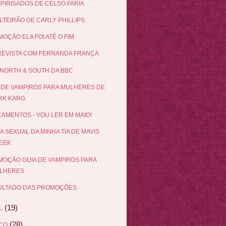
IPIRISADOS DE CELSO FARIA
LTEIRÃO DE CARLY PHILLIPS
OÇÃO ELA FOI ATÉ O FIM
EVISTA COM FERNANDA FRANÇA
NORTH & SOUTH DA BBC
 DE VAMPIROS PARA MULHERES DE
RK KARG
AMENTOS - VOU LER EM MAIO!
DA SEXUAL DA MINHA TIA DE MAVIS
EEK
OÇÃO GUIA DE VAMPIROS PARA
LHERES
ULTADO DAS PROMOÇÕES
(19)
L
(28)
ÇO