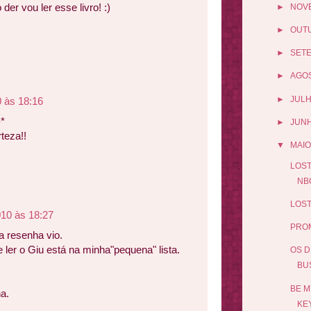
der vou ler esse livro! :)
►
NOV
►
OUT
►
SET
►
AGO
►
JUL
 às 18:16
-*
►
JUN
teza!!
▼
MAIO
LOST
NB
LOST
010 às 18:27
PROM
a resenha vio.
 ler o Giu está na minha"pequena" lista.
OS D
BU
BE M
a.
KE