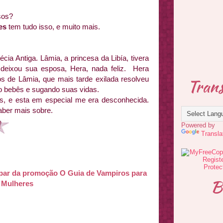
sos?
es
tem tudo isso, e muito mais.
cia Antiga. Lâmia, a princesa da Libía, tivera
ixou sua esposa, Hera, nada feliz. Hera
s de Lâmia, que mais tarde exilada resolveu
Trans
o bebês e sugando suas vidas.
as, e esta em especial me era desconhecida.
saber mais sobre.
Powered by
Transla
ipar da promoção O Guia de Vampiros para
B
Mulheres