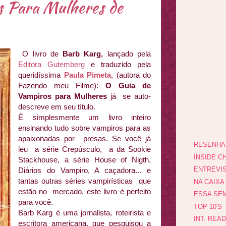
 Para Mulheres de
O livro de
Barb Karg,
lançado pela
Editora Gutemberg
e traduzido pela
queridíssima
Paula Pimeta,
(autora do
Fazendo meu Filme):
O Guia de
Vampiros para Mulheres
já se auto-
descreve em seu título.
É simplesmente um livro inteiro
ensinando tudo sobre vampiros para as
apaixonadas por presas. Se você já
RESENHA
leu a série Crepúsculo, a da Sookie
INSIDE CH
Stackhouse, a série House of Nigth,
ENTREVI
Diários do Vampiro, A caçadora... e
tantas outras séries vampirísticas que
NA CAIXA
estão no mercado, este livro é perfeito
ESSA SEM
para você.
TOP 10'S
Barb Karg é uma jornalista, roteirista e
INT. REA
escritora americana, que pesquisou a