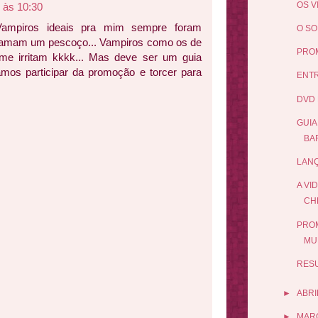
OS V
 às 10:30
. Vampiros ideais pra mim sempre foram
O SO
 amam um pescoço... Vampiros como os de
PROM
 me irritam kkkk... Mas deve ser um guia
amos participar da promoção e torcer para
ENTR
DVD 
GUIA
BA
LANÇ
A VI
CH
PROM
MU
RES
►
ABRI
►
MAR