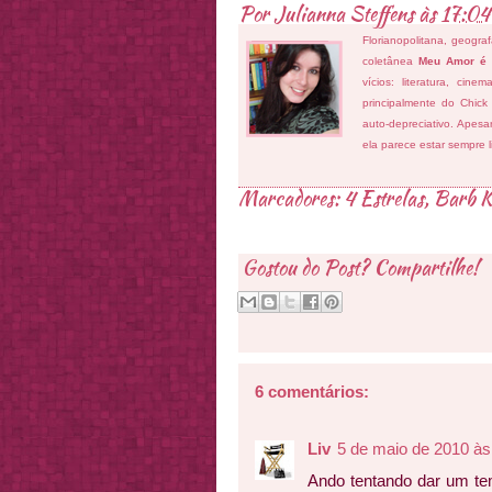
Por
Julianna Steffens
às
17:04
Florianopolitana, geogra
coletânea
Meu Amor é
vícios: literatura, cin
principalmente do Chick
auto-depreciativo. Apes
ela parece estar sempre 
Marcadores:
4 Estrelas
,
Barb K
Gostou do Post? Compartilhe!
6 comentários:
Liv
5 de maio de 2010 às
Ando tentando dar um te