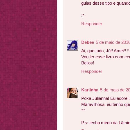
guias desse tipo e quando 
:*
Responder
Debee
5 de maio de 2010
Ai, que tudo, Jú!! Amei!! *
Vou ler esse livro com cer
Beijos!
Responder
Karlinha
5 de maio de 2
Poxa Julianna! Eu adorei 
Maravilhosa, eu tenho que
^^
P.s: tenho medo da Lâmin