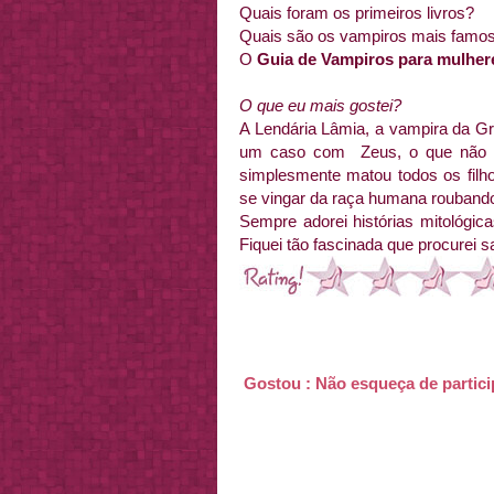
Quais foram os primeiros livros?
Quais são os vampiros mais famo
O
Guia de Vampiros para mulher
O que eu mais gostei?
A Lendária Lâmia, a vampira da Gré
um caso com Zeus, o que não de
simplesmente matou todos os filho
se vingar da raça humana rouband
Sempre adorei histórias mitológic
Fiquei tão fascinada que procurei 
Gostou : Não esqueça de partic