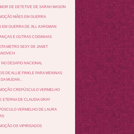
MOR DE DETETIVE DE SARAH MASON
MOÇÃO MÃES EM GUERRA
 EM GUERRA DE JILL KARGMAN
NÇAS E OUTRAS COISINHAS
TA METRO SEXY DE JANET
ANOVICH
 NO DESAFIO NACIONAL
EIS DE ALLIE FINKLE PARA MENINAS:
 DA MUDAN...
MOÇÃO CREPÚSCULO VERMELHO
E ETERNA DE CLAUDIA GRAY
PÚSCULO VERMELHO DE LAURA
AS
OÇÃO OS VIPIRISADOS