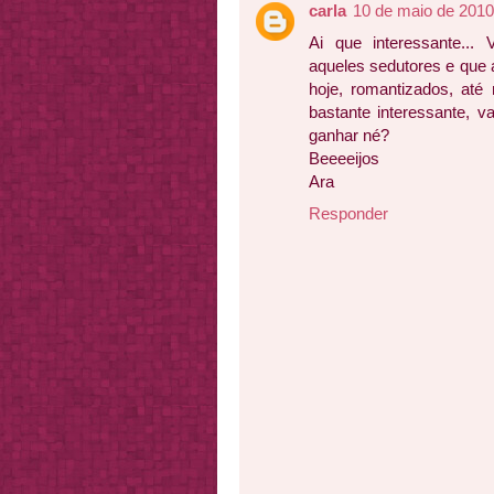
carla
10 de maio de 2010
Ai que interessante..
aqueles sedutores e que
hoje, romantizados, até
bastante interessante, v
ganhar né?
Beeeeijos
Ara
Responder