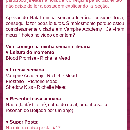
participou já está na hora de começar a participar, então
não deixe de ler a postagem explicando a seção.
Apesar do Natal minha semana literária foi super foda,
consegui fazer boas leituras. Simplesmente porque estou
completamente viciada em Vampire Academy. Já viram
meus filhotes no video de ontem?
Vem comigo na minha semana literária...
♥
Leitura do momento:
Blood Promise - Richelle Mead
♥
Li essa semana:
Vampire Academy - Richelle Mead
Frostbite - Richelle Mead
Shadow Kiss - Richelle Mead
♥
Resenhei essa semana:
Nada (fantástico né, culpa do natal, amanha sai a
resenah de Beijada por um anjo)
♥
Super Posts:
Na minha caixa postal #17