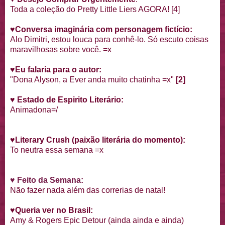
Toda a coleção do Pretty Little Liers AGORA! [4]
♥
Conversa imaginária com personagem fictício:
Alo Dimitri, estou louca para conhê-lo. Só escuto coisas
maravilhosas sobre você. =x
♥
Eu falaria para o autor:
"Dona Alyson, a Ever anda muito chatinha =x"
[2]
♥
Estado de Espirito Literário:
Animadona=/
♥
Literary Crush
(paixão literária do momento):
To neutra essa semana =x
♥ Feito da Semana:
Não fazer nada além das correrias de natal!
♥
Queria ver no Brasil:
Amy & Rogers Epic Detour (ainda ainda e ainda)