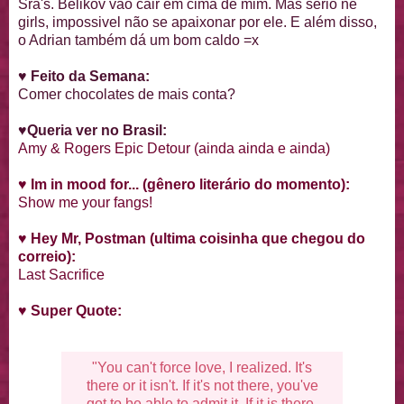
Sra's. Belikov vão cair em cima de mim. Mas sério né
girls, impossivel não se apaixonar por ele. E além disso,
o Adrian também dá um bom caldo =x
♥ Feito da Semana:
Comer chocolates de mais conta?
♥Queria ver no Brasil:
Amy & Rogers Epic Detour (ainda ainda e ainda)
♥
Im in mood for... (gênero literário do momento):
Show me your fangs!
♥
Hey Mr, Postman (ultima coisinha que chegou do
correio):
Last Sacrifice
♥
Super Quote:
"You can't force love, I realized. It's
there or it isn't. If it's not there, you've
got to be able to admit it. If it is there,