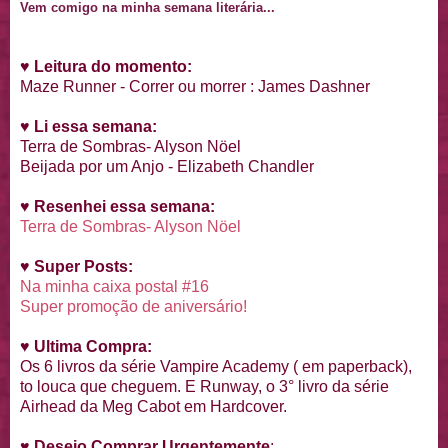
Vem comigo na minha semana literária...
♥
Leitura do momento:
Maze Runner - Correr ou morrer : James Dashner
♥
Li essa semana:
Terra de Sombras- Alyson Nöel
Beijada por um Anjo - Elizabeth Chandler
♥
Resenhei essa semana:
Terra de Sombras- Alyson Nöel
♥
Super Posts:
Na minha caixa postal #16
Super promoção de aniversário!
♥
Ultima Compra:
Os 6 livros da série Vampire Academy ( em paperback),
to louca que cheguem. E Runway, o 3° livro da série
Airhead da Meg Cabot em Hardcover.
♥
Desejo Comprar Urgentemente
: