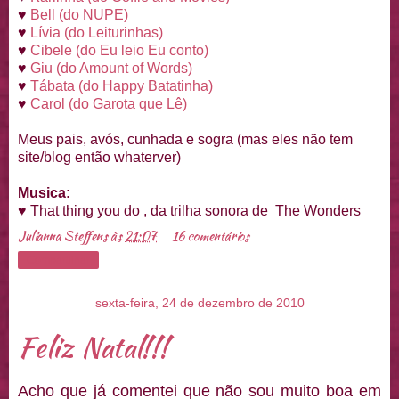
♥
Bell (do NUPE)
♥
Lívia (do Leitu
rinhas)
♥
Cibele (do Eu leio Eu conto)
♥
Giu (do Amount of Words)
♥
Tábata (do Happy Batatinha)
♥
Carol (do Garota que Lê)
Meus pais, avós, cunhada e sogra (mas eles não tem
site/blog então whaterver)
Musica:
♥ That thing you do , da trilha sonora de The Wonders
Julianna Steffens
às
21:07
16 comentários
Compartilhar
sexta-feira, 24 de dezembro de 2010
Feliz Natal!!!
Acho que já comentei que não sou muito boa em