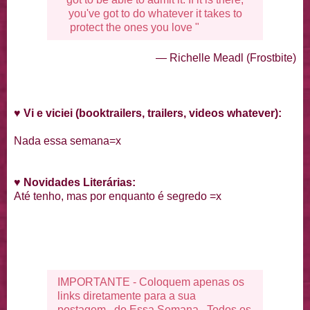
you've got to do whatever it takes to
protect the ones you love "
— Richelle Meadl (Frostbite)
♥
Vi e viciei (booktrailers, trailers, videos whatever):
Nada essa semana=x
♥
Novidades Literárias
:
Até tenho, mas por enquanto é segredo =x
IMPORTANTE - Coloquem apenas os
links diretamente para a sua
postagem do Essa Semana.. Todos os