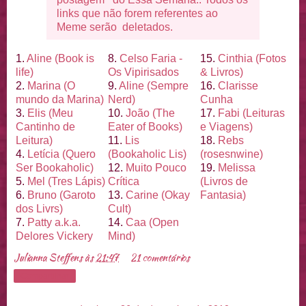
links que não forem referentes ao
Meme serão deletados.
1.
Aline (Book is
8.
Celso Faria -
15.
Cinthia (Fotos
life)
Os Vipirisados
& Livros)
2.
Marina (O
9.
Aline (Sempre
16.
Clarisse
mundo da Marina)
Nerd)
Cunha
3.
Elis (Meu
10.
João (The
17.
Fabi (Leituras
Cantinho de
Eater of Books)
e Viagens)
Leitura)
11.
Lis
18.
Rebs
4.
Letí
cia (Quero
(Bookaholic Lis)
(rosesnwine)
Ser Bookaholic)
12.
Muito Pouco
19.
Melissa
5.
Mel (Tres Lá
pis)
Crí
tica
(Livros de
6.
Bruno (Garoto
13.
Carine (Okay
Fantasia)
dos Livrs)
Cult)
7.
Patty a.k.a.
14.
Caa (Open
Delores Vickery
Mind)
Julianna Steffens
às
21:47
21 comentários
Compartilhar