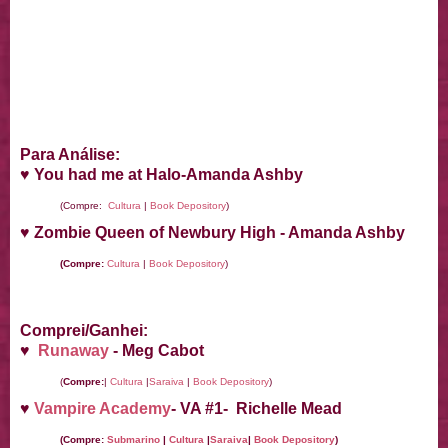
Para Análise:
♥ You had me at Halo-Amanda Ashby
(Compre:
Cultura
|
Book Depository
)
♥ Zombie Queen of Newbury High
- Amanda Ashby
(Compre:
Cultura
|
Book Depository
)
Comprei/Ganhei:
♥
Runaway
- Meg Cabot
(
Compre:
|
Cultura
|
Saraiva
|
Book Depository
)
♥
Vampire Academy
- VA #1- Richelle Mead
(Compre:
Submarino
|
Cultura
|
Saraiva
|
Book Depository
)