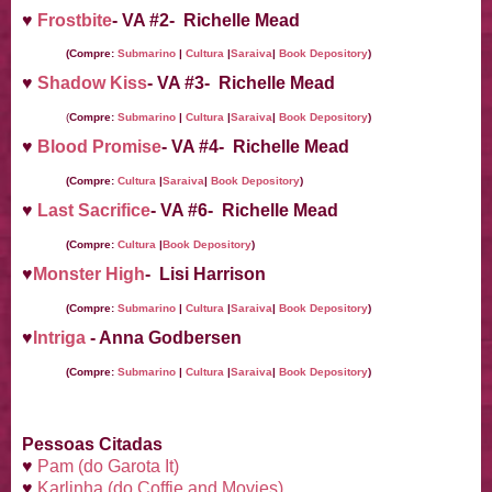
♥
Frostbite
- VA #2- Richelle Mead
(Compre:
Submarino
|
Cultura
|
Saraiva
|
Book Depository
)
♥
Shadow Kiss
- VA #3- Richelle Mead
(
Compre:
Submarino
|
Cultura
|
Saraiva
|
Book Depository
)
♥
Blood Promise
- VA #4- Richelle Mead
(Compre:
Cultura
|
Saraiva
|
Book Depository
)
♥
Last Sacrifice
- VA #6- Richelle Mead
(Compre:
Cultura
|
Book Depository
)
♥
Monster High
- Lisi Harrison
(Compre:
Submarino
|
Cultura
|
Saraiva
|
Book Depository
)
♥
Intriga
- Anna Godbersen
(Compre:
Submarino
|
Cultura
|
Saraiva
|
Book Depository
)
Pessoas Citadas
♥
Pam (do Garota It)
♥
Karlinha (do Coffie and Movies)