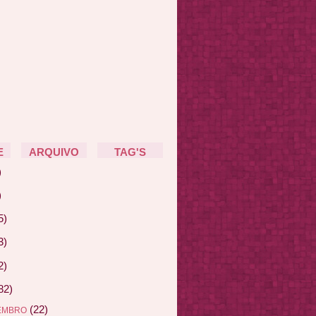
E
ARQUIVO
TAG'S
)
)
5)
3)
2)
82)
(22)
EMBRO