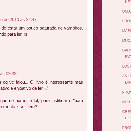
KE
UM A
io de 2010 às 22:47
PRO
r de estar um pouco saturada de vampiros.
MÃES
do para ler. rs
MUDA
GARO
EV
LOST
 às 09:39
AS L
 oq vc falou... O livro é interessante mas
DIA
tivo e enjoativo de ler =/
PRO
que de humor e tal, para justificar o "para
NOIT
comenta isso. Tem?
CRE
ELI
PROM