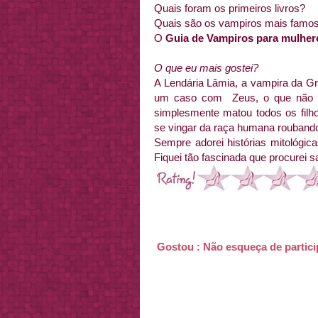
Quais foram os primeiros livros?
Quais são os vampiros mais famo
O
Guia de Vampiros para mulher
O que eu mais gostei?
A Lendária Lâmia, a vampira da Gré
um caso com Zeus, o que não de
simplesmente matou todos os filho
se vingar da raça humana rouband
Sempre adorei histórias mitológic
Fiquei tão fascinada que procurei 
Gostou : Não esqueça de partic