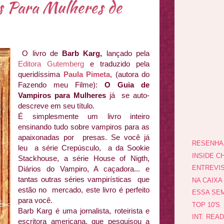
 Para Mulheres de
O livro de
Barb Karg,
lançado pela
Editora Gutemberg
e traduzido pela
queridíssima
Paula Pimeta,
(autora do
Fazendo meu Filme):
O Guia de
Vampiros para Mulheres
já se auto-
descreve em seu título.
É simplesmente um livro inteiro
ensinando tudo sobre vampiros para as
apaixonadas por presas. Se você já
RESENHA
leu a série Crepúsculo, a da Sookie
INSIDE CH
Stackhouse, a série House of Nigth,
ENTREVI
Diários do Vampiro, A caçadora... e
tantas outras séries vampirísticas que
NA CAIXA
estão no mercado, este livro é perfeito
ESSA SEM
para você.
TOP 10'S
Barb Karg é uma jornalista, roteirista e
INT. REA
escritora americana, que pesquisou a