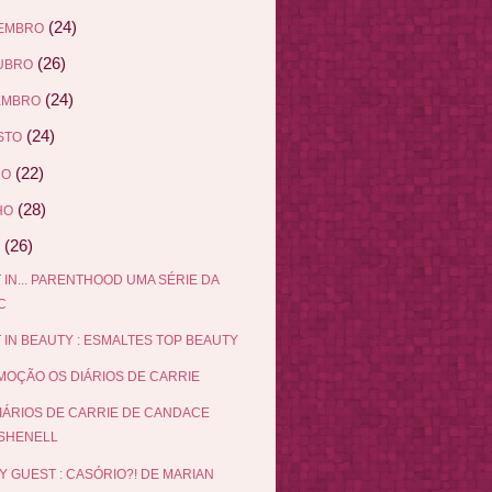
(24)
EMBRO
(26)
UBRO
(24)
EMBRO
(24)
STO
(22)
HO
(28)
HO
(26)
 IN... PARENTHOOD UMA SÉRIE DA
C
 IN BEAUTY : ESMALTES TOP BEAUTY
OÇÃO OS DIÁRIOS DE CARRIE
IÁRIOS DE CARRIE DE CANDACE
SHENELL
Y GUEST : CASÓRIO?! DE MARIAN