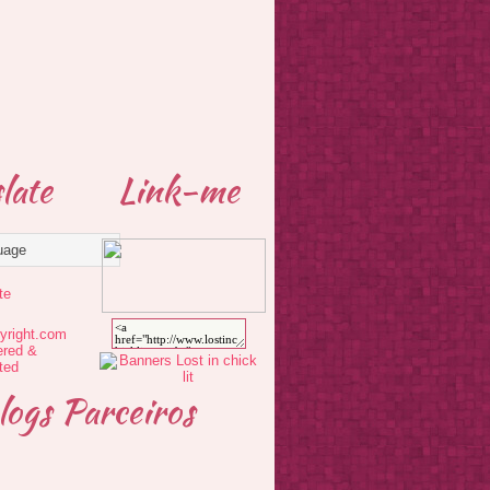
late
Link-me
te
logs Parceiros