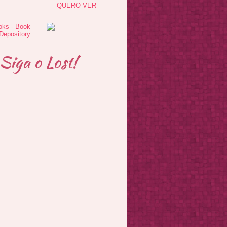
QUERO VER
Siga o Lost!