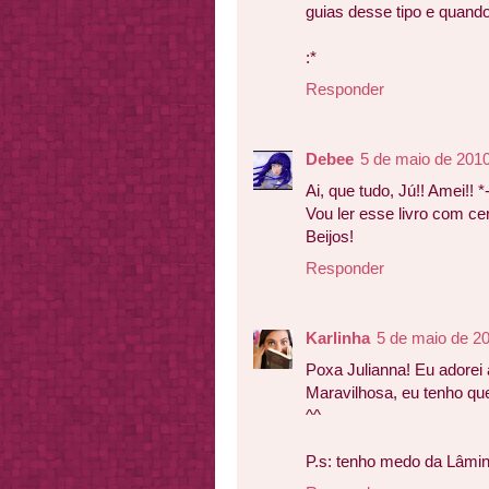
guias desse tipo e quando 
:*
Responder
Debee
5 de maio de 2010
Ai, que tudo, Jú!! Amei!! *
Vou ler esse livro com cer
Beijos!
Responder
Karlinha
5 de maio de 2
Poxa Julianna! Eu adorei 
Maravilhosa, eu tenho que
^^
P.s: tenho medo da Lâmin