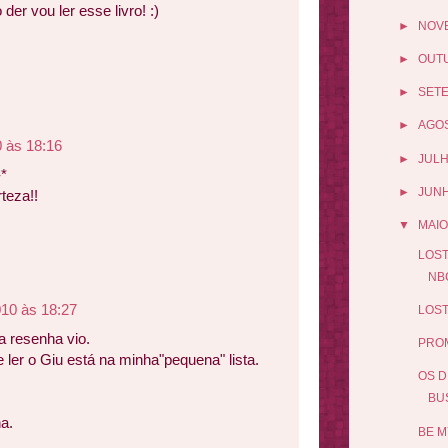
der vou ler esse livro! :)
►
NOV
►
OUT
►
SET
►
AGO
 às 18:16
►
JUL
-*
►
JUN
teza!!
▼
MAIO
LOST
NB
010 às 18:27
LOST
a resenha vio.
PROM
 ler o Giu está na minha"pequena" lista.
OS D
BU
a.
BE M