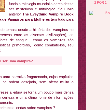
2 POR 1
fundo a mitologia mundial a cerca desse
ser misterioso e mitológico. Seu livro
anterior
The Eveything Vampire Book
a de Vampiros para Mulheres
tem tudo para
de temas: desde a história dos vampiros no
renças entre as diversas civilizações), os
padores de sangue, como os vampiros são
ísticas primordiais, como combate-los, seu
:
r ser uma vampira?
a uma narrativa fragmentada, cujos capítulos
te na ordem desejada, sem afetar muito o
vezes a leitura se torna um pouco mais densa
 certeza é uma ótima fonte de informações
momento.
primeiras lendas sobre vampiros ?