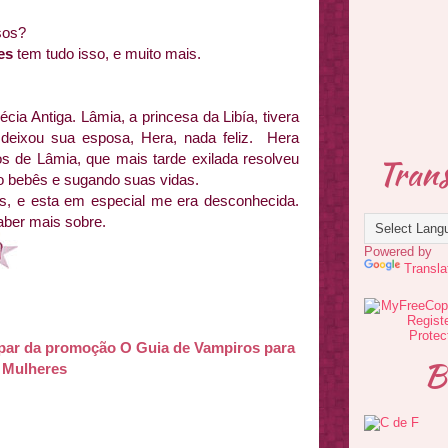
sos?
es
tem tudo isso, e muito mais.
cia Antiga. Lâmia, a princesa da Libía, tivera
ixou sua esposa, Hera, nada feliz. Hera
s de Lâmia, que mais tarde exilada resolveu
Trans
o bebês e sugando suas vidas.
as, e esta em especial me era desconhecida.
saber mais sobre.
Powered by
Transla
ipar da promoção O Guia de Vampiros para
B
Mulheres