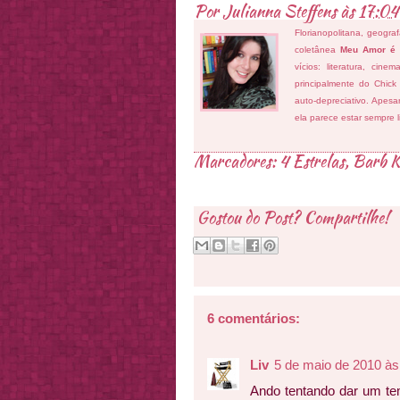
Por
Julianna Steffens
às
17:04
Florianopolitana, geogra
coletânea
Meu Amor é
vícios: literatura, cin
principalmente do Chick
auto-depreciativo. Apes
ela parece estar sempre 
Marcadores:
4 Estrelas
,
Barb K
Gostou do Post? Compartilhe!
6 comentários:
Liv
5 de maio de 2010 às
Ando tentando dar um te