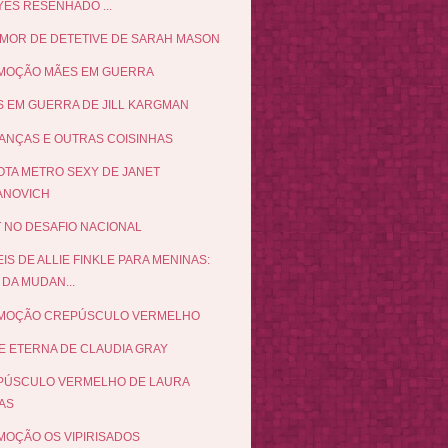
YES RESENHADO ...
MOR DE DETETIVE DE SARAH MASON
MOÇÃO MÃES EM GUERRA
 EM GUERRA DE JILL KARGMAN
NÇAS E OUTRAS COISINHAS
TA METRO SEXY DE JANET
ANOVICH
 NO DESAFIO NACIONAL
EIS DE ALLIE FINKLE PARA MENINAS:
 DA MUDAN...
MOÇÃO CREPÚSCULO VERMELHO
E ETERNA DE CLAUDIA GRAY
PÚSCULO VERMELHO DE LAURA
AS
OÇÃO OS VIPIRISADOS