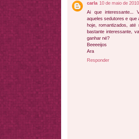
carla
10 de maio de 2010
Ai que interessante..
aqueles sedutores e que
hoje, romantizados, até
bastante interessante, v
ganhar né?
Beeeeijos
Ara
Responder