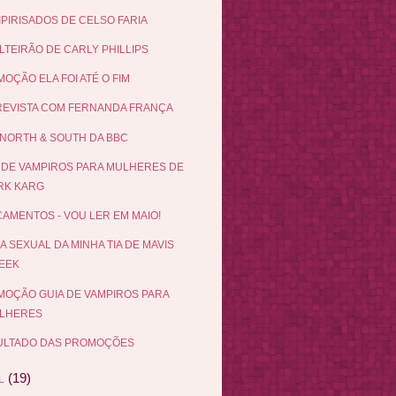
IPIRISADOS DE CELSO FARIA
LTEIRÃO DE CARLY PHILLIPS
OÇÃO ELA FOI ATÉ O FIM
EVISTA COM FERNANDA FRANÇA
NORTH & SOUTH DA BBC
 DE VAMPIROS PARA MULHERES DE
RK KARG
AMENTOS - VOU LER EM MAIO!
DA SEXUAL DA MINHA TIA DE MAVIS
EEK
OÇÃO GUIA DE VAMPIROS PARA
LHERES
ULTADO DAS PROMOÇÕES
(19)
L