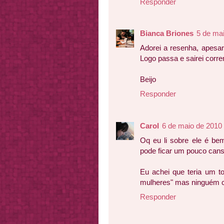
Responder
Bianca Briones
5 de ma
Adorei a resenha, apesa
Logo passa e sairei corren
Beijo
Responder
Carol
6 de maio de 2010
Oq eu li sobre ele é bem
pode ficar um pouco cansa
Eu achei que teria um to
mulheres" mas ninguém 
Responder