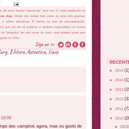
fa, 28 anos. Autora “wanna be”, teve seu 1° conto publicado na
 um Anjo
. Divide seu tempo livre entre os seus três grandes
ema e séries televisivas. É rainha na arte da procrastinação,
 Lit que um dia irá publicar, e também especialista em humor
ar de “preguiça” ser seu nome do meio, suas amigas juram que
ligada no 220v.
arg
,
Editora Autentica
,
Guia
RECENT
(1
►
2016
(1
►
2014
(1
►
2013
(3
►
2012
(7
►
2011
 18:08
(2
▼
2010
mpo dos vampiros agora, mas eu gosto de
►
DEZ