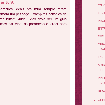
 às 10:30
OS V
. Vampiros ideais pra mim sempre foram
O SO
 amam um pescoço... Vampiros como os de
 me irritam kkkk... Mas deve ser um guia
PROM
amos participar da promoção e torcer para
ENTR
DVD 
GUIA
BA
LANÇ
A VI
CH
PROM
MU
RES
►
ABRI