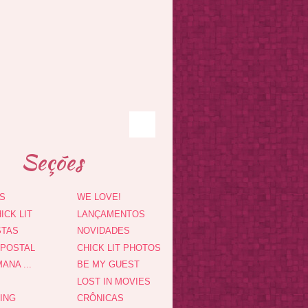
Seções
S
WE LOVE!
ICK LIT
LANÇAMENTOS
STAS
NOVIDADES
 POSTAL
CHICK LIT PHOTOS
ANA ...
BE MY GUEST
LOST IN MOVIES
DING
CRÔNICAS