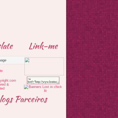
late
Link-me
te
logs Parceiros