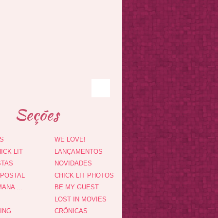
Seções
S
WE LOVE!
ICK LIT
LANÇAMENTOS
STAS
NOVIDADES
 POSTAL
CHICK LIT PHOTOS
ANA ...
BE MY GUEST
LOST IN MOVIES
DING
CRÔNICAS