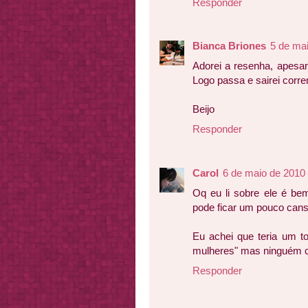
Responder
Bianca Briones
5 de ma
Adorei a resenha, apesa
Logo passa e sairei corren
Beijo
Responder
Carol
6 de maio de 2010
Oq eu li sobre ele é bem
pode ficar um pouco cansa
Eu achei que teria um to
mulheres" mas ninguém 
Responder