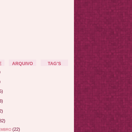
E
ARQUIVO
TAG'S
)
)
5)
3)
2)
82)
(22)
EMBRO