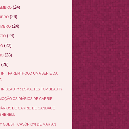
(24)
EMBRO
(26)
UBRO
(24)
EMBRO
(24)
STO
(22)
HO
(28)
HO
(26)
 IN... PARENTHOOD UMA SÉRIE DA
C
 IN BEAUTY : ESMALTES TOP BEAUTY
OÇÃO OS DIÁRIOS DE CARRIE
IÁRIOS DE CARRIE DE CANDACE
SHENELL
Y GUEST : CASÓRIO?! DE MARIAN