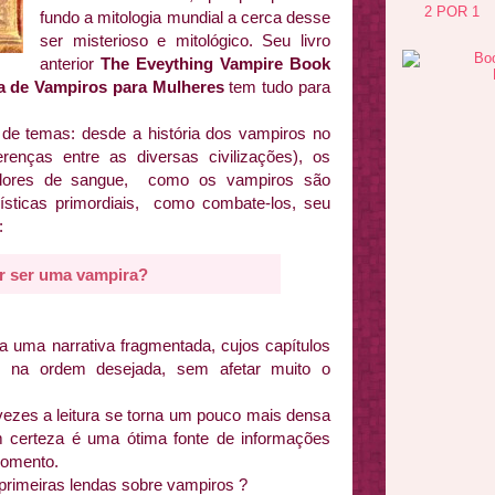
2 POR 1
fundo a mitologia mundial a cerca desse
ser misterioso e mitológico. Seu livro
anterior
The Eveything Vampire Book
a de Vampiros para Mulheres
tem tudo para
de temas: desde a história dos vampiros no
renças entre as diversas civilizações), os
padores de sangue, como os vampiros são
ísticas primordiais, como combate-los, seu
:
r ser uma vampira?
a uma narrativa fragmentada, cujos capítulos
te na ordem desejada, sem afetar muito o
vezes a leitura se torna um pouco mais densa
 certeza é uma ótima fonte de informações
momento.
primeiras lendas sobre vampiros ?