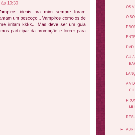
 às 10:30
OS V
. Vampiros ideais pra mim sempre foram
O SO
 amam um pescoço... Vampiros como os de
 me irritam kkkk... Mas deve ser um guia
PROM
amos participar da promoção e torcer para
ENTR
DVD 
GUIA
BA
LANÇ
A VI
CH
PROM
MU
RES
►
ABRI