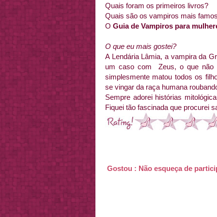
Quais foram os primeiros livros?
Quais são os vampiros mais famo
O
Guia de Vampiros para mulher
O que eu mais gostei?
A Lendária Lâmia, a vampira da Gré
um caso com Zeus, o que não de
simplesmente matou todos os filho
se vingar da raça humana rouband
Sempre adorei histórias mitológic
Fiquei tão fascinada que procurei 
Gostou : Não esqueça de partic