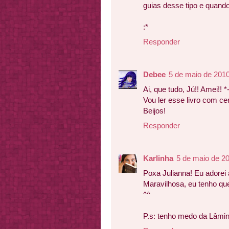
guias desse tipo e quando 
:*
Responder
Debee
5 de maio de 2010
Ai, que tudo, Jú!! Amei!! *
Vou ler esse livro com cer
Beijos!
Responder
Karlinha
5 de maio de 2
Poxa Julianna! Eu adorei 
Maravilhosa, eu tenho que
^^
P.s: tenho medo da Lâmin