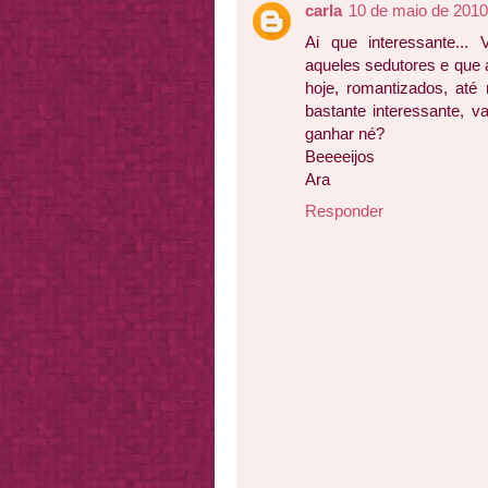
carla
10 de maio de 2010
Ai que interessante..
aqueles sedutores e que
hoje, romantizados, até
bastante interessante, v
ganhar né?
Beeeeijos
Ara
Responder