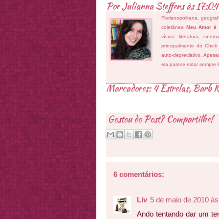
Por
Julianna Steffens
às
17:04
Florianopolitana, geogra
coletânea
Meu Amor é
vícios: literatura, cin
principalmente do Chick
auto-depreciativo. Apes
ela parece estar sempre 
Marcadores:
4 Estrelas
,
Barb K
Gostou do Post? Compartilhe!
6 comentários:
Liv
5 de maio de 2010 às
Ando tentando dar um te