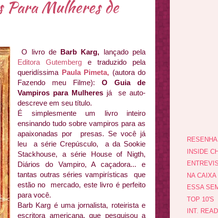
 Para Mulheres de
O livro de
Barb Karg,
lançado pela
Editora Gutemberg
e traduzido pela
queridíssima
Paula Pimeta,
(autora do
Fazendo meu Filme):
O Guia de
Vampiros para Mulheres
já se auto-
descreve em seu título.
É simplesmente um livro inteiro
ensinando tudo sobre vampiros para as
apaixonadas por presas. Se você já
RESENHA
leu a série Crepúsculo, a da Sookie
INSIDE CH
Stackhouse, a série House of Nigth,
ENTREVI
Diários do Vampiro, A caçadora... e
tantas outras séries vampirísticas que
NA CAIXA
estão no mercado, este livro é perfeito
ESSA SEM
para você.
TOP 10'S
Barb Karg é uma jornalista, roteirista e
INT. REA
escritora americana, que pesquisou a