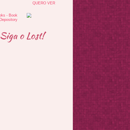
QUERO VER
Siga o Lost!