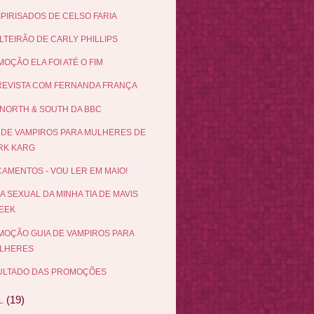
IPIRISADOS DE CELSO FARIA
LTEIRÃO DE CARLY PHILLIPS
OÇÃO ELA FOI ATÉ O FIM
EVISTA COM FERNANDA FRANÇA
NORTH & SOUTH DA BBC
 DE VAMPIROS PARA MULHERES DE
RK KARG
AMENTOS - VOU LER EM MAIO!
DA SEXUAL DA MINHA TIA DE MAVIS
EEK
OÇÃO GUIA DE VAMPIROS PARA
LHERES
ULTADO DAS PROMOÇÕES
(19)
L