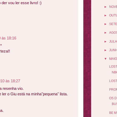
der vou ler esse livro! :)
►
NOV
►
OUT
►
SET
►
AGO
 às 18:16
►
JUL
-*
►
JUN
teza!!
▼
MAIO
LOST
NB
010 às 18:27
LOST
a resenha vio.
PROM
 ler o Giu está na minha"pequena" lista.
OS D
BU
a.
BE M