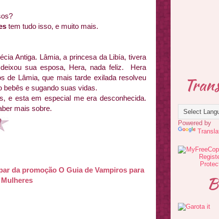
sos?
es
tem tudo isso, e muito mais.
cia Antiga. Lâmia, a princesa da Libía, tivera
ixou sua esposa, Hera, nada feliz. Hera
s de Lâmia, que mais tarde exilada resolveu
Trans
o bebês e sugando suas vidas.
as, e esta em especial me era desconhecida.
saber mais sobre.
Powered by
Transla
ipar da promoção O Guia de Vampiros para
B
Mulheres