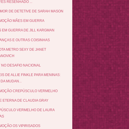
YES RESENHADO ...
MOR DE DETETIVE DE SARAH MASON
MOÇÃO MÃES EM GUERRA
 EM GUERRA DE JILL KARGMAN
NÇAS E OUTRAS COISINHAS
TA METRO SEXY DE JANET
ANOVICH
 NO DESAFIO NACIONAL
EIS DE ALLIE FINKLE PARA MENINAS:
 DA MUDAN...
MOÇÃO CREPÚSCULO VERMELHO
E ETERNA DE CLAUDIA GRAY
PÚSCULO VERMELHO DE LAURA
AS
OÇÃO OS VIPIRISADOS