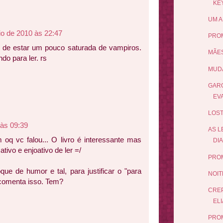
KE
UM A
io de 2010 às 22:47
PRO
r de estar um pouco saturada de vampiros.
MÃES
do para ler. rs
MUDA
GARO
EV
LOST
 às 09:39
AS L
 oq vc falou... O livro é interessante mas
DIA
tivo e enjoativo de ler =/
PRO
que de humor e tal, para justificar o "para
NOIT
comenta isso. Tem?
CRE
ELI
PROM