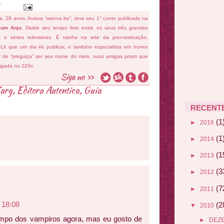
fa, 28 anos. Autora “wanna be”, teve seu 1° conto publicado na
 um Anjo
. Divide seu tempo livre entre os seus três grandes
ema e séries televisivas. É rainha na arte da procrastinação,
 Lit que um dia irá publicar, e também especialista em humor
ar de “preguiça” ser seu nome do meio, suas amigas juram que
ligada no 220v.
arg
,
Editora Autentica
,
Guia
RECENT
(1
►
2016
(1
►
2014
(1
►
2013
(3
►
2012
(7
►
2011
 18:08
(2
▼
2010
mpo dos vampiros agora, mas eu gosto de
►
DEZ