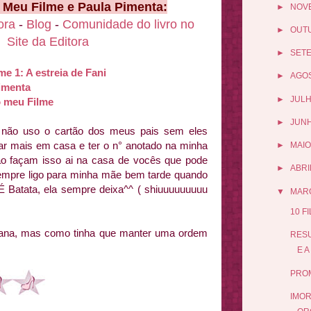
 Meu Filme e Paula Pimenta:
►
NOV
ora
-
Blog
-
Comunidade do livro no
►
OUT
-
Site da Editora
►
SET
e 1: A estreia de Fani
►
AGO
Pimenta
►
JUL
o meu Filme
►
JUN
u não uso o cartão dos meus pais sem eles
r mais em casa e ter o n° anotado na minha
►
MAIO
ão façam isso ai na casa de vocês que pode
►
ABRI
u sempre ligo para minha mãe bem tarde quando
É Batata, ela sempre deixa^^ ( shiuuuuuuuuu
▼
MAR
10 F
emana, mas como tinha que manter uma ordem
RES
E A
PRO
IMOR