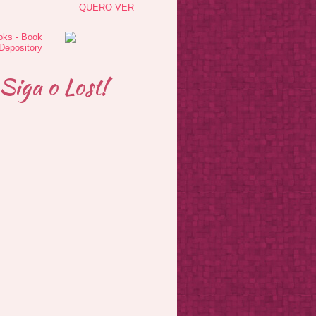
QUERO VER
Siga o Lost!