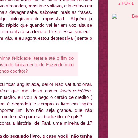
2 POR 1
ava atrasados, mas ia e voltava, e lá estava eu
r mais devagar sabe, saborear mais as frases,
lgo biologicamente impossível. Alguém já
o rápido que quando vai ler em voz alta se
companha a sua leitura. Pois é essa sou eu!
 vão, e eu agora estou depressiva ( sente o
nha felicidade literária até o fim do
vista do lançamento de Fazendo meu
sendo escrito)?
 ficar angustiada, serio! Não vai funcionar.
série que me deixa assim
louca-psicótica-
nuação, eu vou lá pego o cartão de credito (
em é segredo!) e compro o livro em inglês
portar um livro não seja grande, que não
um tempão para ser traduzido, né gals?
onta a história de Fani, uma mineira de 17
a do segundo livro, e caso você não tenha