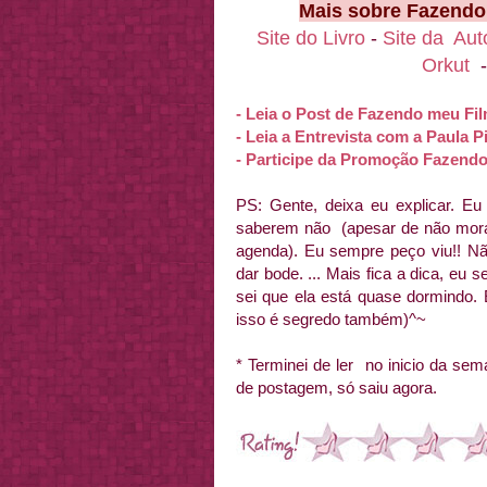
Mais sobre Fazendo
Site do Livro
-
Site da Aut
Orkut
- Leia o Post de Fazendo meu Film
- Leia a Entrevista com a Paula 
- Participe da Promoção Fazend
PS: Gente, deixa eu explicar. E
saberem não (apesar de não mora
agenda). Eu sempre peço viu!! N
dar bode. ... Mais fica a dica, e
sei que ela está quase dormindo. 
isso é segredo também)^~
* Terminei de ler no inicio da s
de postagem, só saiu agora.