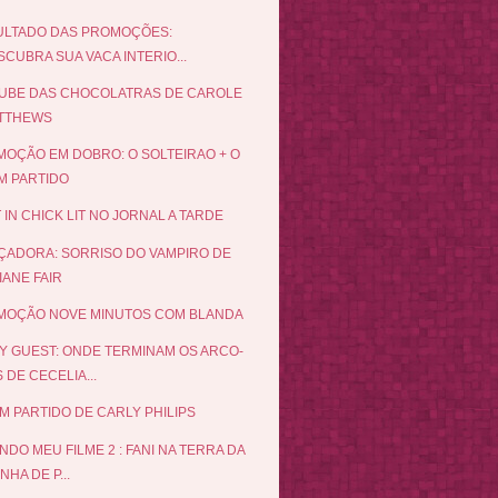
ULTADO DAS PROMOÇÕES:
CUBRA SUA VACA INTERIO...
UBE DAS CHOCOLATRAS DE CAROLE
TTHEWS
OÇÃO EM DOBRO: O SOLTEIRAO + O
M PARTIDO
 IN CHICK LIT NO JORNAL A TARDE
ÇADORA: SORRISO DO VAMPIRO DE
IANE FAIR
MOÇÃO NOVE MINUTOS COM BLANDA
Y GUEST: ONDE TERMINAM OS ARCO-
S DE CECELIA...
M PARTIDO DE CARLY PHILIPS
NDO MEU FILME 2 : FANI NA TERRA DA
NHA DE P...