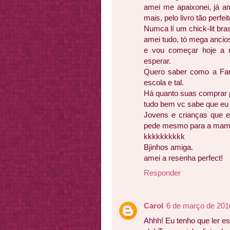
amei me apaixonei, já a
mais, pelo livro tão perfeit
Numca lí um chick-lit brasi
amei tudo, tó mega ancio
e vou começar hoje a n
esperar.
Quero saber como a Fani
escola e tal.
Há quanto suas comprar 
tudo bem vc sabe que eu
Jovens e crianças que e
pede mesmo para a mami
kkkkkkkkkk
Bjinhos amiga.
amei a resenha perfect!
Responder
Carol
6 de março de 201
Ahhh! Eu tenho que ler es