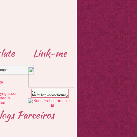
late
Link-me
te
logs Parceiros