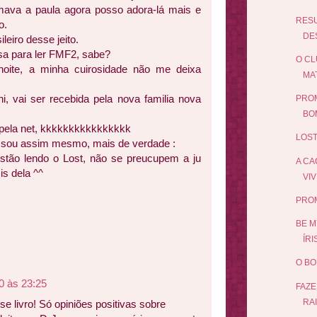
mava a paula agora posso adora-lá mais e
RES
o.
DES
leiro desse jeito.
sa para ler FMF2, sabe?
O CL
oite, a minha cuirosidade não me deixa
MA
, vai ser recebida pela nova familia nova
PROM
BO
pela net, kkkkkkkkkkkkkkkk
LOST
 sou assim mesmo, mais de verdade :
stão lendo o Lost, não se preucupem a ju
A CA
s dela ^^
VIV
PRO
BE M
ÍRI
O BO
0 às 23:25
FAZE
RAI
se livro! Só opiniões positivas sobre