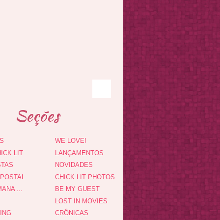
Seções
S
WE LOVE!
ICK LIT
LANÇAMENTOS
STAS
NOVIDADES
 POSTAL
CHICK LIT PHOTOS
ANA ...
BE MY GUEST
LOST IN MOVIES
DING
CRÔNICAS