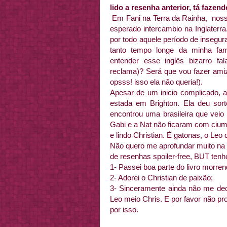
lido a resenha anterior, tá fazen
Em Fani na Terra da Rainha, nossa 
esperado intercambio na Inglater
por todo aquele período de insegur
tanto tempo longe da minha fam
entender esse inglês bizarro f
reclama)? Será que vou fazer ami
opsss! isso ela não queria!).
Apesar de um inicio complicado, 
estada em Brighton. Ela deu sorte
encontrou uma brasileira que veio
Gabi e a Nat não ficaram com ciu
e lindo Christian. É gatonas, o Leo 
Não quero me aprofundar muito na 
de resenhas spoiler-free, BUT ten
1- Passei boa parte do livro morren
2- Adorei o Christian de paixão;
3- Sinceramente ainda não me dec
Leo meio Chris. E por favor não 
por isso.