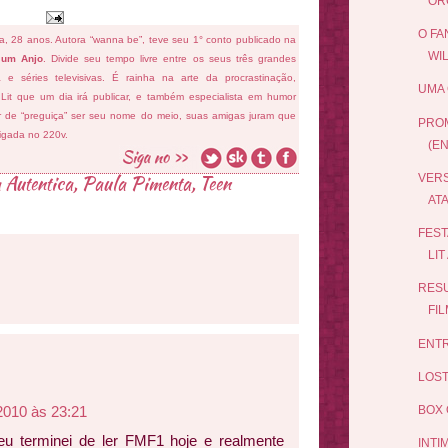
ORG
O FA
fa, 28 anos. Autora “wanna be”, teve seu 1° conto publicado na
WI
 um Anjo
. Divide seu tempo livre entre os seus três grandes
ema e séries televisivas. É rainha na arte da procrastinação,
UMA 
 Lit que um dia irá publicar, e também especialista em humor
ar de “preguiça” ser seu nome do meio, suas amigas juram que
PRO
ligada no 220v.
(E
 Autentica
,
Paula Pimenta
,
Teen
VERS
ATA
FEST
LIT
RES
FI
ENTR
LOST
2010 às 23:21
BOX 
eu terminei de ler FMF1 hoje e realmente
INTI