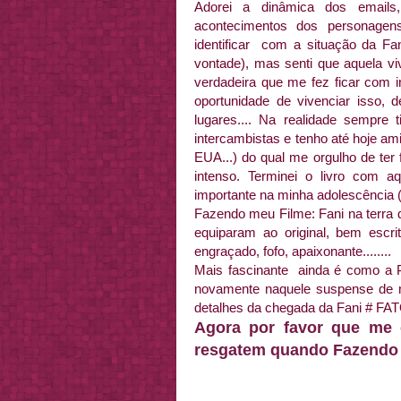
Adorei a dinâmica dos email
acontecimentos dos personagen
identificar com a situação da Fan
vontade), mas senti que aquela vi
verdadeira que me fez ficar com i
oportunidade de vivenciar isso, d
lugares.... Na realidade sempre 
intercambistas e tenho até hoje a
EUA...) do qual me orgulho de ter
intenso. Terminei o livro com 
importante na minha adolescência ( 
Fazendo meu Filme: Fani na terra 
equiparam ao original, bem escrit
engraçado, fofo, apaixonante........
Mais fascinante ainda é como a Pa
novamente naquele suspense de 
detalhes da chegada da Fani # FAT
Agora por favor que me 
resgatem quando Fazendo m