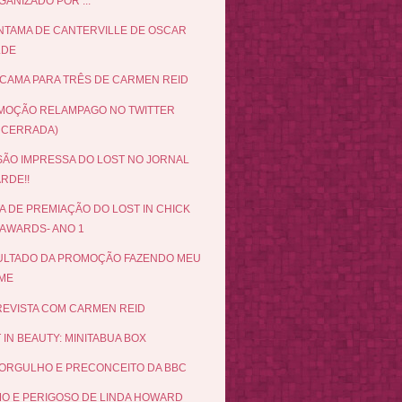
ANIZADO POR ...
NTAMA DE CANTERVILLE DE OSCAR
LDE
CAMA PARA TRÊS DE CARMEN REID
MOÇÃO RELAMPAGO NO TWITTER
NCERRADA)
ÃO IMPRESSA DO LOST NO JORNAL
RDE!!
A DE PREMIAÇÃO DO LOST IN CHICK
 AWARDS- ANO 1
ULTADO DA PROMOÇÃO FAZENDO MEU
LME
EVISTA COM CARMEN REID
 IN BEAUTY: MINITABUA BOX
ORGULHO E PRECONCEITO DA BBC
MO E PERIGOSO DE LINDA HOWARD