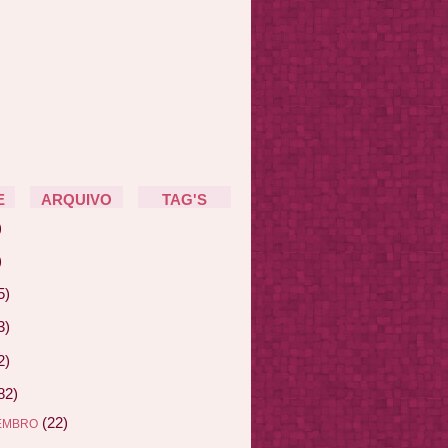
E
ARQUIVO
TAG'S
)
)
5)
3)
2)
82)
(22)
EMBRO