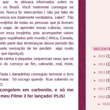
s, que te deixava informados sobre os
s no Brasil. Você realmente consegue se
ni. Nunca fiz intercambio ( não por falta de
vencia era totalmente verdadeira, sabe? Tão
nvejinha de todas as pessoas que já tiveram
e viajar, de aprender novas culturas, novos
tive essa invejinha, pois acompanhei vários
migos espalhados pelo mundo ( Africa, Canada,
 feito parte das lembranças desse período tão
aquela sensação de ter perdido algo muito
RECENT
que injustiça!).
(1
►
2016
da rainha é daquelas sequencias raras que se
o do começo ao fim, cativante, real, triste,
(1
►
2014
(1
►
2013
ula ( danadinha) conseguiu terminar o livro
matar. Só sucego quando ficar sabendo os
(3
►
2012
O.
(7
►
2011
congelem em carbonite, e só me
eu Filme 3 for lançado! PLIS!
(2
▼
2010
►
DEZ