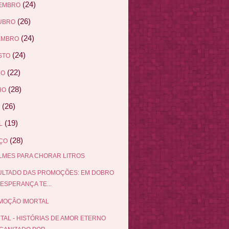
(24)
EMBRO
(26)
UBRO
(24)
EMBRO
(24)
STO
(22)
HO
(28)
HO
(26)
(19)
L
(28)
ÇO
ILMES PARA CHORAR LITROS
ULTADO DAS PROMOÇÕES: EM DOBRO
 ESPERANÇA TE...
MOÇÃO IMORTAL
TAL - HISTÓRIAS DE AMOR ETERNO