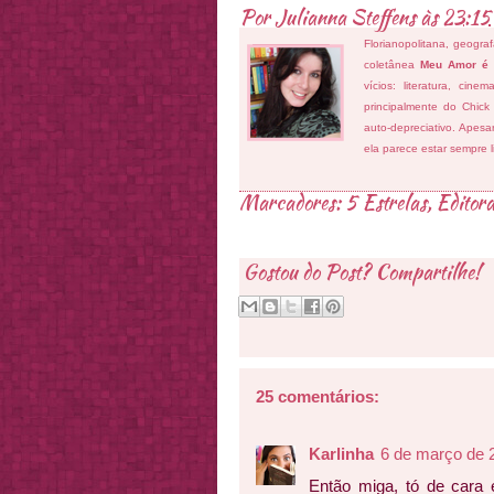
Por
Julianna Steffens
às
23:15
Florianopolitana, geogra
coletânea
Meu Amor é
vícios: literatura, cin
principalmente do Chick
auto-depreciativo. Apes
ela parece estar sempre 
Marcadores:
5 Estrelas
,
Editora
Gostou do Post? Compartilhe!
25 comentários:
Karlinha
6 de março de 
Então miga, tó de cara 