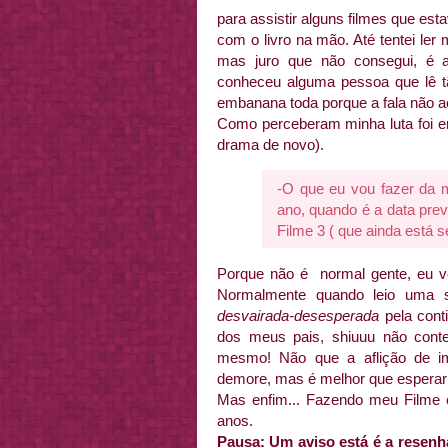
para assistir alguns filmes que est
com o livro na mão. Até tentei le
mas juro que não consegui, é a
conheceu alguma pessoa que lê tã
embanana toda porque a fala não a
Como perceberam minha luta foi em
drama de novo).
-O que eu vou fazer da mi
ano, quando é a data pre
Filme 3 ( que ainda está 
Porque não é normal gente, eu vou
Normalmente quando leio uma 
desvairada-desesperada
pela conti
dos meus pais, shiuuu não cont
mesmo! Não que a aflição de im
demore, mas é melhor que esperar 
Mas enfim... Fazendo meu Filme c
anos.
Pausa: Um aviso está é a resenh