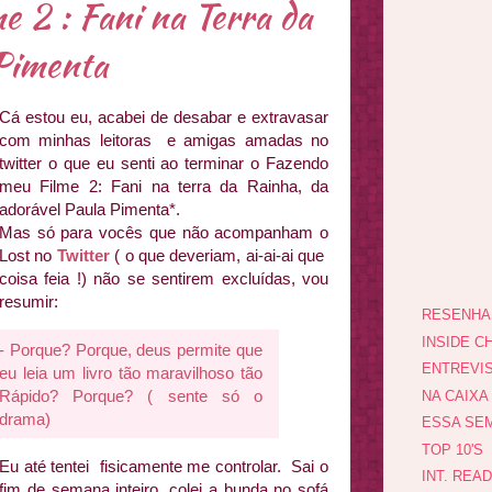
 2 : Fani na Terra da
Pimenta
Cá estou eu, acabei de desabar e extravasar
com minhas leitoras e amigas amadas no
twitter o que eu senti ao terminar o Fazendo
meu Filme 2: Fani na terra da Rainha, da
adorável Paula Pimenta*.
Mas só para vocês que não acompanham o
Lost no
Twitter
( o que deveriam, ai-ai-ai que
coisa feia !) não se sentirem excluídas, vou
resumir:
RESENHA
INSIDE CH
- Porque? Porque, deus permite que
ENTREVI
eu leia um livro tão maravilhoso tão
Rápido? Porque? ( sente só o
NA CAIXA
drama)
ESSA SEM
TOP 10'S
Eu até tentei fisicamente me controlar. Sai o
INT. REA
fim de semana inteiro, colei a bunda no sofá