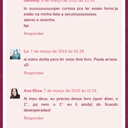
caroliny
6 de março de 2010 às 23:33
to suuuuuuuuuuper curiosa pra ler esses livros.ja
estão na minha lista a seculossssssssss.
adorei a resenha.
bjs
Responder
Lu
7 de março de 2010 às 01:28
ai estou doida para ler esse dois livro, Paula arrasa.
xD
Responder
Ana Elisa
7 de março de 2010 às 11:01
Ai meu deus, eu preciso desse livro (quer dizer, o
1°, pq nem o 1° eu li ainda) do ficando
desesperadaa!
Responder