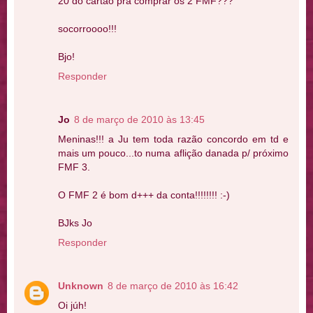
20 do cartão pra comprar os 2 FMF???
socorroooo!!!
Bjo!
Responder
Jo
8 de março de 2010 às 13:45
Meninas!!! a Ju tem toda razão concordo em td e
mais um pouco...to numa aflição danada p/ próximo
FMF 3.
O FMF 2 é bom d+++ da conta!!!!!!!! :-)
BJks Jo
Responder
Unknown
8 de março de 2010 às 16:42
Oi júh!