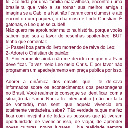
foi acolhida por uma família maravilhosa, encontrou uma
brasileira que veio a se tornar sua melhor amiga (
imagina se a Gabi e a Nat não ficaram com ciumes) e até
encontrou um paquera, o charmoso e lindo Christian. É
gatonas, o Leo que se cuide!!
Não quero me aprofundar muito na história, porque vocês
sabem que sou a favor de resenhas spoiler-free, BUT
tenho que comentar:
1- Passei boa parte do livro morrendo de raiva do Leo;
2- Adorei o Christian de paixão;
3- Sinceramente ainda não me decidi com quem a Fani
deve ficar. Talvez meio Leo meio Chris. E por favor não
programem um apedrejamento em praça publica por isso.
Adorei a dinâmica dos emails, que te deixava
informados sobre os acontecimentos dos personagens
no Brasil. Você realmente consegue se identificar com a
situação da Fanni. Nunca fiz intercambio ( não por falta
de vontade), mas senti que aquela vivencia era
totalmente verdadeira, sabe? Tão verdadeira que me fez
ficar com invejinha de todas as pessoas que já tiveram
oportunidade de vivenciar isso, de viajar, de aprender
novas culturas, novos lugares.... Na realidade sempre