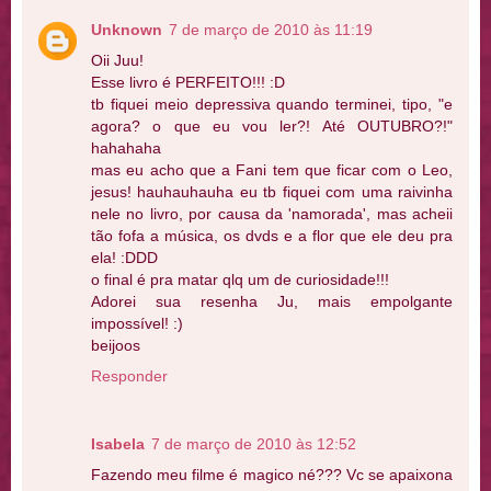
Unknown
7 de março de 2010 às 11:19
Oii Juu!
Esse livro é PERFEITO!!! :D
tb fiquei meio depressiva quando terminei, tipo, "e
agora? o que eu vou ler?! Até OUTUBRO?!"
hahahaha
mas eu acho que a Fani tem que ficar com o Leo,
jesus! hauhauhauha eu tb fiquei com uma raivinha
nele no livro, por causa da 'namorada', mas acheii
tão fofa a música, os dvds e a flor que ele deu pra
ela! :DDD
o final é pra matar qlq um de curiosidade!!!
Adorei sua resenha Ju, mais empolgante
impossível! :)
beijoos
Responder
Isabela
7 de março de 2010 às 12:52
Fazendo meu filme é magico né??? Vc se apaixona