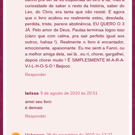
curiosidade de saber o resto da história, saber do
Leo, do Chris, era tanta que não resisti. E agora
que o livro acabou eu realmente estou, desolada,
perdida, triste, parece abstinência, EU QUERO O 3
JÁ. Pelo amor de Deus, Paulaa terminaa logoo isso
(claro que com calma, pra sair perfeito igual aos
outros, hahaa !). Realmente o livro é encantador,
emocionante, apaixonante. Eu me senti a Fanni, ou
a melhor amiga dela, sei lá...eu ri, chorei, gargalhei,
depois chorei muito ! É SIMPLESMENTE M-A-R-A-
V-I-L-H-O-S-O ! Beijoos .
Responder
larissa
9 de agosto de 2010 às 20:51
amei seu livro
é demais
Responder
Unknown
26 de novembro de 2010 às 12:27