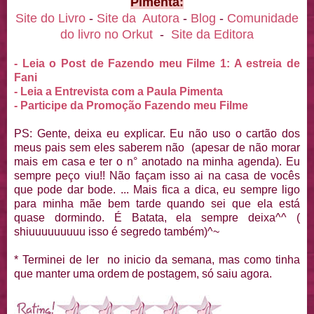
Pimenta:
Site do Livro
-
Site da Autora
-
Blog
-
Comunidade
do livro no Orkut
-
Site da Editora
- Leia o Post de Fazendo meu Filme 1: A estreia de
Fani
- Leia a Entrevista com a Paula Pimenta
- Participe da Promoção Fazendo meu Filme
PS: Gente, deixa eu explicar. Eu não uso o cartão dos
meus pais sem eles saberem não (apesar de não morar
mais em casa e ter o n° anotado na minha agenda). Eu
sempre peço viu!! Não façam isso ai na casa de vocês
que pode dar bode. ... Mais fica a dica, eu sempre ligo
para minha mãe bem tarde quando sei que ela está
quase dormindo. É Batata, ela sempre deixa^^ (
shiuuuuuuuuu isso é segredo também)^~
* Terminei de ler no inicio da semana, mas como tinha
que manter uma ordem de postagem, só saiu agora.