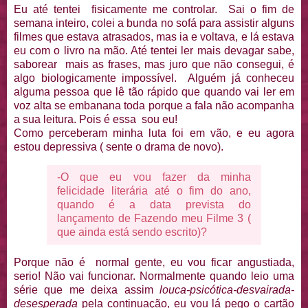
Eu até tentei fisicamente me controlar. Sai o fim de
semana inteiro, colei a bunda no sofá para assistir alguns
filmes que estava atrasados, mas ia e voltava, e lá estava
eu com o livro na mão. Até tentei ler mais devagar sabe,
saborear mais as frases, mas juro que não consegui, é
algo biologicamente impossível. Alguém já conheceu
alguma pessoa que lê tão rápido que quando vai ler em
voz alta se embanana toda porque a fala não acompanha
a sua leitura. Pois é essa sou eu!
Como perceberam minha luta foi em vão, e eu agora
estou depressiva ( sente o drama de novo).
-O que eu vou fazer da minha
felicidade literária até o fim do ano,
quando é a data prevista do
lançamento de Fazendo meu Filme 3 (
que ainda está sendo escrito)?
Porque não é normal gente, eu vou ficar angustiada,
serio! Não vai funcionar. Normalmente quando leio uma
série que me deixa assim
louca-psicótica-desvairada-
desesperada
pela continuação, eu vou lá pego o cartão