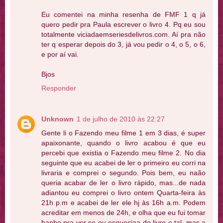
Eu comentei na minha resenha de FMF 1 q já
quero pedir pra Paula escrever o livro 4. Pq eu sou
totalmente viciadaemseriesdelivros.com. Aí pra não
ter q esperar depois do 3, já vou pedir o 4, o 5, o 6,
e por aí vai.
Bjos
Responder
Unknown
1 de julho de 2010 às 22:27
Gente li o Fazendo meu filme 1 em 3 dias, é super
apaixonante, quando o livro acabou é que eu
percebi que existia o Fazendo meu filme 2. No dia
seguinte que eu acabei de ler o primeiro eu corri na
livraria e comprei o segundo. Pois bem, eu naão
queria acabar de ler o livro rápido, mas...de nada
adiantou eu comprei o livro ontem Quarta-feira às
21h p.m e acabei de ler ele hj às 16h a.m. Podem
acreditar em menos de 24h, e olha que eu fui tomar
banho pra ver se eu esqueciaa do livro e tal, mas a