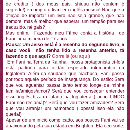
de credito ( dos meus pais, shiuuu não contem é
segredo!) e compro o livro em inglês mesmo! Não que a
aflição de importar um livro não seja grande, que não
demore, mas é melhor que esperar um tempão para ser
traduzido, né gals?
Mas enfim... Fazendo meu Filme conta a história de
Fani, uma mineira de 17 anos.
Pausa: Um aviso está é a resenha do segundo livro, e
caso você não tenha lido a resenha anterior, tá
fazendo o que aqui?
Corre lá (ou aqui)
Em Fani na Terra da Rainha, nossa protagonista tri-fofa
está partindo para o tão esperado intercambio na
Inglaterra. Além da saudade que machuca, Fani passa
por todo aquele período de insegurança. Do estilo: Será
que vou aguentar passar tanto tempo longe da minha
familia/amigos/amor? Será que vou conseguir entender
esse inglês bizarro falado na Inglaterra ( acho LINDO
Fani não reclama)? Será que vou fazer amizades? Sera
que vou arranjar um namorado ( opsss! isso ela não
queria!).
Apesar de um inicio complicado, aos poucos Fani vai se
apaixonando pela sua estada em Brighton. Ela deu sorte,