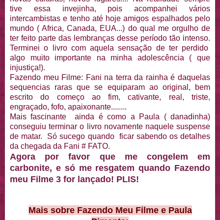
tive essa invejinha, pois acompanhei vários
intercambistas e tenho até hoje amigos espalhados pelo
mundo ( Africa, Canada, EUA...) do qual me orgulho de
ter feito parte das lembranças desse período tão intenso.
Terminei o livro com aquela sensação de ter perdido
algo muito importante na minha adolescência ( que
injustiça!).
Fazendo meu Filme: Fani na terra da rainha é daquelas
sequencias raras que se equiparam ao original, bem
escrito do começo ao fim, cativante, real, triste,
engraçado, fofo, apaixonante........
Mais fascinante ainda é como a Paula ( danadinha)
conseguiu terminar o livro novamente naquele suspense
de matar. Só sucego quando ficar sabendo os detalhes
da chegada da Fani # FATO.
Agora por favor que me congelem em
carbonite, e só me resgatem quando Fazendo
meu Filme 3 for lançado! PLIS!
Mais sobre Fazendo Meu Filme e Paula