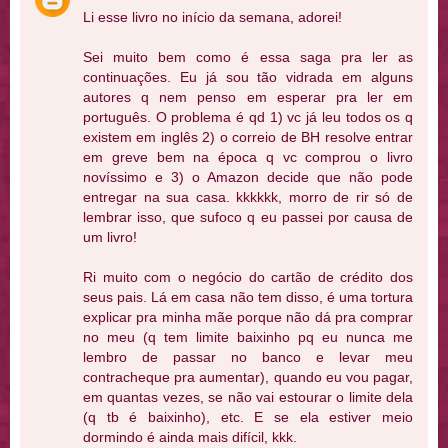
Li esse livro no início da semana, adorei!
Sei muito bem como é essa saga pra ler as
continuações. Eu já sou tão vidrada em alguns
autores q nem penso em esperar pra ler em
português. O problema é qd 1) vc já leu todos os q
existem em inglês 2) o correio de BH resolve entrar
em greve bem na época q vc comprou o livro
novíssimo e 3) o Amazon decide que não pode
entregar na sua casa. kkkkkk, morro de rir só de
lembrar isso, que sufoco q eu passei por causa de
um livro!
Ri muito com o negócio do cartão de crédito dos
seus pais. Lá em casa não tem disso, é uma tortura
explicar pra minha mãe porque não dá pra comprar
no meu (q tem limite baixinho pq eu nunca me
lembro de passar no banco e levar meu
contracheque pra aumentar), quando eu vou pagar,
em quantas vezes, se não vai estourar o limite dela
(q tb é baixinho), etc. E se ela estiver meio
dormindo é ainda mais difícil, kkk.