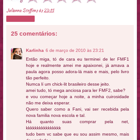
Julianna Steffens
às
23:15
Compartilhar
25 comentários:
Karlinha
6 de março de 2010 às 23:21
Então miga, tó de cara eu terminei de ler FMF1
hoje e realmente amei me apaixonei, já amava a
paula agora posso adora-lá mais e mais, pelo livro
tão perfeito.
Numca lí um chick-lit brasileiro desse jeito.
amei tudo, tó mega anciosa para ler FMF2, sabe?
e vou começar hoje a noite, a minha cuirosidade
não me deixa esperar.
Quero saber como a Fani, vai ser recebida pela
nova familia nova escola e tal.
Há quanto suas comprar pela net,
kkkkkkkkkkkkkkkk
tudo bem vc sabe que eu sou assim mesmo, mais