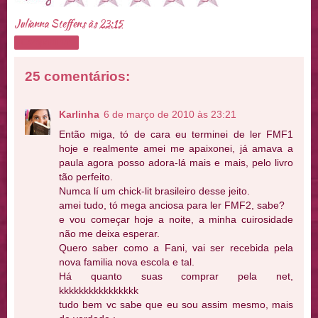
Julianna Steffens
às
23:15
Compartilhar
25 comentários:
Karlinha
6 de março de 2010 às 23:21
Então miga, tó de cara eu terminei de ler FMF1
hoje e realmente amei me apaixonei, já amava a
paula agora posso adora-lá mais e mais, pelo livro
tão perfeito.
Numca lí um chick-lit brasileiro desse jeito.
amei tudo, tó mega anciosa para ler FMF2, sabe?
e vou começar hoje a noite, a minha cuirosidade
não me deixa esperar.
Quero saber como a Fani, vai ser recebida pela
nova familia nova escola e tal.
Há quanto suas comprar pela net,
kkkkkkkkkkkkkkkk
tudo bem vc sabe que eu sou assim mesmo, mais