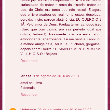
curiosidade de saber o resto da história, saber do
Leo, do Chris, era tanta que não resisti. E agora
que o livro acabou eu realmente estou, desolada,
perdida, triste, parece abstinência, EU QUERO O 3
JÁ. Pelo amor de Deus, Paulaa terminaa logoo isso
(claro que com calma, pra sair perfeito igual aos
outros, hahaa !). Realmente o livro é encantador,
emocionante, apaixonante. Eu me senti a Fanni, ou
a melhor amiga dela, sei lá...eu ri, chorei, gargalhei,
depois chorei muito ! É SIMPLESMENTE M-A-R-A-
V-I-L-H-O-S-O ! Beijoos .
Responder
larissa
9 de agosto de 2010 às 20:51
amei seu livro
é demais
Responder
Unknown
26 de novembro de 2010 às 12:27