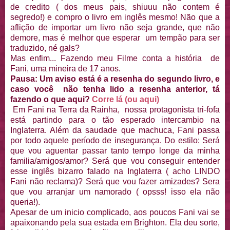
de credito ( dos meus pais, shiuuu não contem é
segredo!) e compro o livro em inglês mesmo! Não que a
aflição de importar um livro não seja grande, que não
demore, mas é melhor que esperar um tempão para ser
traduzido, né gals?
Mas enfim... Fazendo meu Filme conta a história de
Fani, uma mineira de 17 anos.
Pausa: Um aviso está é a resenha do segundo livro, e
caso você não tenha lido a resenha anterior, tá
fazendo o que aqui?
Corre lá (ou aqui)
Em Fani na Terra da Rainha, nossa protagonista tri-fofa
está partindo para o tão esperado intercambio na
Inglaterra. Além da saudade que machuca, Fani passa
por todo aquele período de insegurança. Do estilo: Será
que vou aguentar passar tanto tempo longe da minha
familia/amigos/amor? Será que vou conseguir entender
esse inglês bizarro falado na Inglaterra ( acho LINDO
Fani não reclama)? Será que vou fazer amizades? Sera
que vou arranjar um namorado ( opsss! isso ela não
queria!).
Apesar de um inicio complicado, aos poucos Fani vai se
apaixonando pela sua estada em Brighton. Ela deu sorte,