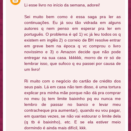
Li esse livro no início da semana, adorei!
Sei muito bem como é essa saga pra ler as
continuações. Eu já sou tão vidrada em alguns
autores q nem penso em esperar pra ler em
português. O problema é qd 1) vc já leu todos os q
existem em inglês 2) o correio de BH resolve entrar
em greve bem na época q vc comprou o livro
novíssimo e 3) o Amazon decide que não pode
entregar na sua casa. kkkkkk, morro de rir só de
lembrar isso, que sufoco q eu passei por causa de
um livro!
Ri muito com o negócio do cartão de crédito dos
seus pais. Lá em casa não tem disso, é uma tortura
explicar pra minha mãe porque não dá pra comprar
no meu (q tem limite baixinho pq eu nunca me
lembro de passar no banco e levar meu
contracheque pra aumentar), quando eu vou pagar,
em quantas vezes, se não vai estourar o limite dela
(q tb é baixinho), etc. E se ela estiver meio
dormindo é ainda mais difícil, kkk.