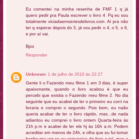
Eu comentei na minha resenha de FMF 1 q já
quero pedir pra Paula escrever o livro 4. Pq eu sou
totalmente viciadaemseriesdelivros.com. Aí pra não
ter q esperar depois do 3, já vou pedir o 4, o 5, o 6,
e por aí vai.
Bjos
Responder
Unknown
1 de julho de 2010 às 22:27
Gente li o Fazendo meu filme 1 em 3 dias, é super
apaixonante, quando o livro acabou é que eu
percebi que existia o Fazendo meu filme 2. No dia
seguinte que eu acabei de ler o primeiro eu corri na
livraria e comprei o segundo. Pois bem, eu naão
queria acabar de ler o livro rápido, mas...de nada
adiantou eu comprei o livro ontem Quarta-feira às
21h p.m e acabei de ler ele hj às 16h a.m. Podem
acreditar em menos de 24h, e olha que eu fui tomar
banho pra ver se eu esqueciaa do livro e tal, mas a