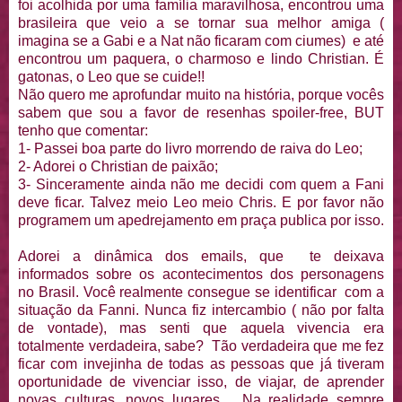
foi acolhida por uma família maravilhosa, encontrou uma
brasileira que veio a se tornar sua melhor amiga (
imagina se a Gabi e a Nat não ficaram com ciumes) e até
encontrou um paquera, o charmoso e lindo Christian. É
gatonas, o Leo que se cuide!!
Não quero me aprofundar muito na história, porque vocês
sabem que sou a favor de resenhas spoiler-free, BUT
tenho que comentar:
1- Passei boa parte do livro morrendo de raiva do Leo;
2- Adorei o Christian de paixão;
3- Sinceramente ainda não me decidi com quem a Fani
deve ficar. Talvez meio Leo meio Chris. E por favor não
programem um apedrejamento em praça publica por isso.
Adorei a dinâmica dos emails, que te deixava
informados sobre os acontecimentos dos personagens
no Brasil. Você realmente consegue se identificar com a
situação da Fanni. Nunca fiz intercambio ( não por falta
de vontade), mas senti que aquela vivencia era
totalmente verdadeira, sabe? Tão verdadeira que me fez
ficar com invejinha de todas as pessoas que já tiveram
oportunidade de vivenciar isso, de viajar, de aprender
novas culturas, novos lugares.... Na realidade sempre