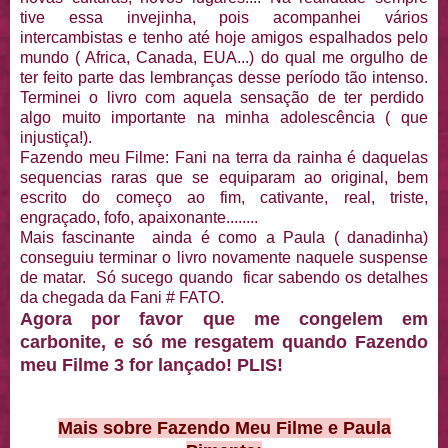
tive essa invejinha, pois acompanhei vários
intercambistas e tenho até hoje amigos espalhados pelo
mundo ( Africa, Canada, EUA...) do qual me orgulho de
ter feito parte das lembranças desse período tão intenso.
Terminei o livro com aquela sensação de ter perdido
algo muito importante na minha adolescência ( que
injustiça!).
Fazendo meu Filme: Fani na terra da rainha é daquelas
sequencias raras que se equiparam ao original, bem
escrito do começo ao fim, cativante, real, triste,
engraçado, fofo, apaixonante........
Mais fascinante ainda é como a Paula ( danadinha)
conseguiu terminar o livro novamente naquele suspense
de matar. Só sucego quando ficar sabendo os detalhes
da chegada da Fani # FATO.
Agora por favor que me congelem em
carbonite, e só me resgatem quando Fazendo
meu Filme 3 for lançado! PLIS!
Mais sobre Fazendo Meu Filme e Paula