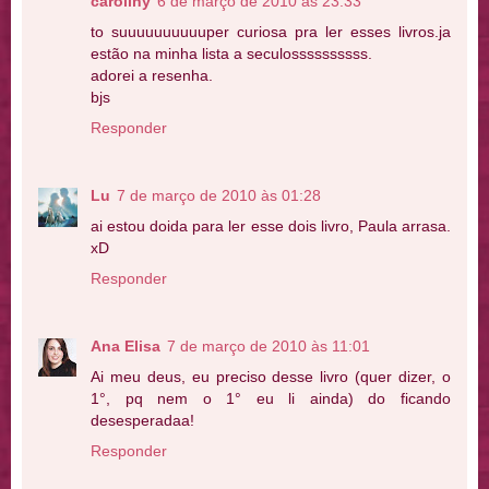
caroliny
6 de março de 2010 às 23:33
to suuuuuuuuuuper curiosa pra ler esses livros.ja
estão na minha lista a seculossssssssss.
adorei a resenha.
bjs
Responder
Lu
7 de março de 2010 às 01:28
ai estou doida para ler esse dois livro, Paula arrasa.
xD
Responder
Ana Elisa
7 de março de 2010 às 11:01
Ai meu deus, eu preciso desse livro (quer dizer, o
1°, pq nem o 1° eu li ainda) do ficando
desesperadaa!
Responder