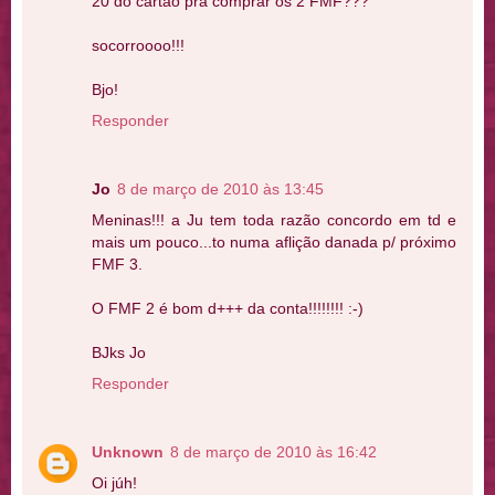
20 do cartão pra comprar os 2 FMF???
socorroooo!!!
Bjo!
Responder
Jo
8 de março de 2010 às 13:45
Meninas!!! a Ju tem toda razão concordo em td e
mais um pouco...to numa aflição danada p/ próximo
FMF 3.
O FMF 2 é bom d+++ da conta!!!!!!!! :-)
BJks Jo
Responder
Unknown
8 de março de 2010 às 16:42
Oi júh!