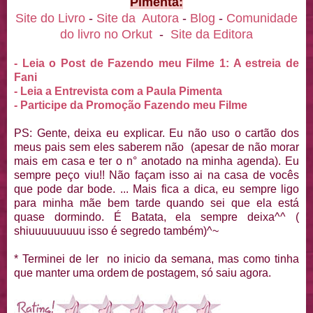
Pimenta:
Site do Livro
-
Site da Autora
-
Blog
-
Comunidade
do livro no Orkut
-
Site da Editora
- Leia o Post de Fazendo meu Filme 1: A estreia de
Fani
- Leia a Entrevista com a Paula Pimenta
- Participe da Promoção Fazendo meu Filme
PS: Gente, deixa eu explicar. Eu não uso o cartão dos
meus pais sem eles saberem não (apesar de não morar
mais em casa e ter o n° anotado na minha agenda). Eu
sempre peço viu!! Não façam isso ai na casa de vocês
que pode dar bode. ... Mais fica a dica, eu sempre ligo
para minha mãe bem tarde quando sei que ela está
quase dormindo. É Batata, ela sempre deixa^^ (
shiuuuuuuuuu isso é segredo também)^~
* Terminei de ler no inicio da semana, mas como tinha
que manter uma ordem de postagem, só saiu agora.