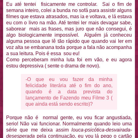
Eu até tentei fisicamente me controlar. Sai o fim de
semana inteiro, colei a bunda no sofá para assistir alguns
filmes que estava atrasados, mas ia e voltava, e lá estava
eu com o livro na mão. Até tentei ler mais devagar sabe,
saborear mais as frases, mas juro que não consegui, é
algo biologicamente impossível. Alguém já conheceu
alguma pessoa que lê tão rápido que quando vai ler em
voz alta se embanana toda porque a fala não acompanha
a sua leitura. Pois é essa sou eu!
Como perceberam minha luta foi em vão, e eu agora
estou depressiva ( sente o drama de novo).
-O que eu vou fazer da minha
felicidade literária até o fim do ano,
quando é a data prevista do
lançamento de Fazendo meu Filme 3 (
que ainda está sendo escrito)?
Porque não é normal gente, eu vou ficar angustiada,
serio! Não vai funcionar. Normalmente quando leio uma
série que me deixa assim
louca-psicótica-desvairada-
desesperada
pela continuação, eu vou lá pego o cartão