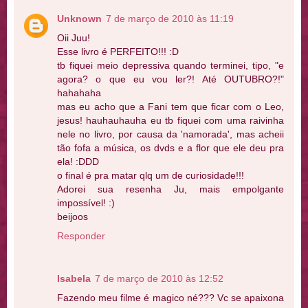
Unknown
7 de março de 2010 às 11:19
Oii Juu!
Esse livro é PERFEITO!!! :D
tb fiquei meio depressiva quando terminei, tipo, "e
agora? o que eu vou ler?! Até OUTUBRO?!"
hahahaha
mas eu acho que a Fani tem que ficar com o Leo,
jesus! hauhauhauha eu tb fiquei com uma raivinha
nele no livro, por causa da 'namorada', mas acheii
tão fofa a música, os dvds e a flor que ele deu pra
ela! :DDD
o final é pra matar qlq um de curiosidade!!!
Adorei sua resenha Ju, mais empolgante
impossível! :)
beijoos
Responder
Isabela
7 de março de 2010 às 12:52
Fazendo meu filme é magico né??? Vc se apaixona