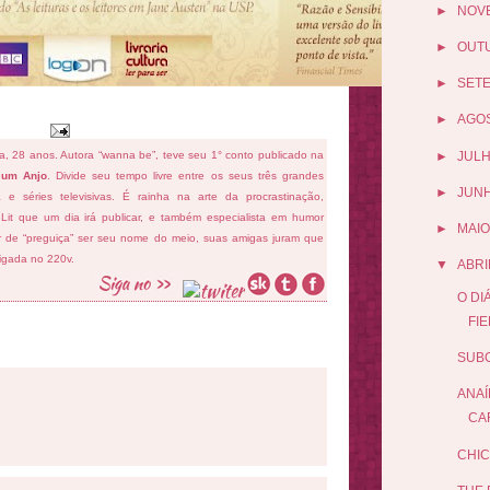
►
NOV
►
OUT
►
SET
►
AGO
►
JUL
fa, 28 anos. Autora “wanna be”, teve seu 1° conto publicado na
 um Anjo
. Divide seu tempo livre entre os seus três grandes
►
JUN
ema e séries televisivas. É rainha na arte da procrastinação,
 Lit que um dia irá publicar, e também especialista em humor
►
MAIO
ar de “preguiça” ser seu nome do meio, suas amigas juram que
ligada no 220v.
▼
ABRI
O DI
FI
SUBG
ANAÍ
CA
CHIC