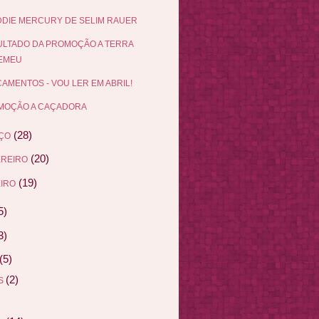
DIE MERCURY DE SELIM RAUER
LTADO DA PROMOÇÃO A TERRA
EMEU
AMENTOS - VOU LER EM ABRIL!
MOÇÃO A CAÇADORA
(28)
ÇO
(20)
EREIRO
(19)
IRO
5)
3)
(5)
(2)
AS