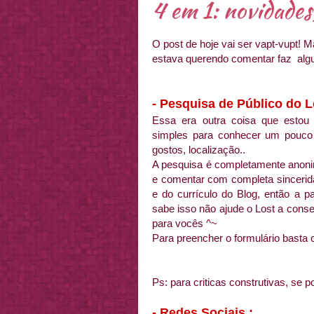
4 em 1: novidades,
O post de hoje vai ser vapt-vupt! 
estava querendo comentar faz alg
- Pesquisa de Público do Lo
Essa era outra coisa que estou
simples para conhecer um pouco
gostos, localização..
A pesquisa é completamente anoni
e comentar com completa sincerida
e do currículo do Blog, então a p
sabe isso não ajude o Lost a cons
para vocês ^~
Para preencher o formulário basta 
Ps: para criticas construtivas, se 
- Redes Sociais :