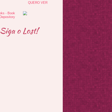
QUERO VER
Siga o Lost!