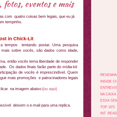
 fotos, eventos e mais
Mas com quatro coisas bem legais, que eu já
um tempinho.
st in Chick-Lit
 a tempos tentando postar. Uma pesquisa
 mais sobre vocês, são dados como idade,
ma, então vocês tema liberdade de responder
de. Os dados finais farão parte do mídia-kit
articipação de vocês é imprescindível. Quem
RESENHA
eguir mais promoções e patrocinadores legais
INSIDE CH
ENTREVI
clicar na imagem abaixo (
ou aqui)
NA CAIXA
ESSA SEM
possível deixem o e-mail para uma replica.
TOP 10'S
INT. REA