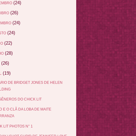
(24)
EMBRO
(26)
UBRO
(24)
EMBRO
(24)
STO
(22)
HO
(28)
HO
(26)
(19)
L
ÁRIO DE BRIDGET JONES DE HELEN
ELDING
ÊNEROS DO CHICK LIT
D E O CLÃ DA LOBA DE MAITE
RRANZA
K LIT PHOTOS N° 1