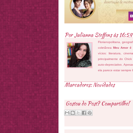
Por
Julianna Steffens
às
16:54
Florianopolitana, geogra
coletânea
Meu Amor é
vícios: literatura, cin
principalmente do Chick
auto-depreciativo. Apes
ela parece estar sempre 
Marcadores:
Novidades
Gostou do Post? Compartilhe!