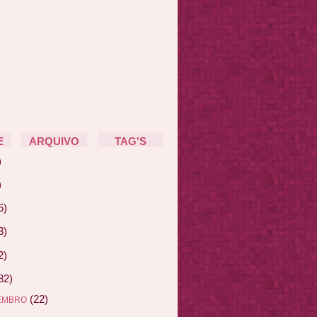
E
ARQUIVO
TAG'S
)
)
5)
3)
2)
82)
(22)
EMBRO