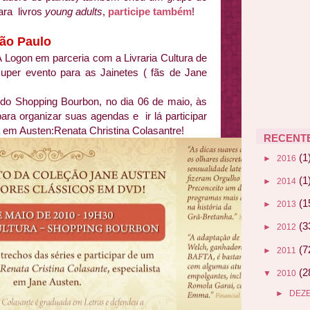
ara livros
young adults
,
participe também
!
São Paulo
A Logon em parceria com a Livraria Cultura de
uper evento para as Jainetes ( fãs de Jane
 do Shopping Bourbon, no dia 06 de maio, às
ara organizar suas agendas e ir lá participar
a em Austen:Renata Christina Colasantre!
RECENT
(1
►
2016
(1
►
2014
(1
►
2013
(3
►
2012
(7
►
2011
(2
▼
2010
►
DEZ