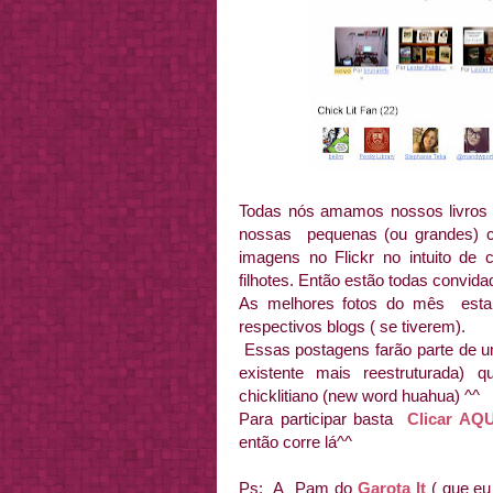
Todas nós amamos nossos livros l
nossas pequenas (ou grandes) co
imagens no Flickr no intuito de 
filhotes. Então estão todas convidad
As melhores fotos do mês esta
respectivos blogs ( se tiverem).
Essas postagens farão parte de u
existente mais reestruturada)
chicklitiano (new word huahua) ^^
Para participar basta
Clicar AQU
então corre lá^^
Ps: A Pam do
Garota It
( que eu