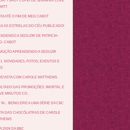
DAY I SHOT CUPID DE JENNIFER LOVE
WITT
FOI ATÉ O FIM DE MEG CABOT
S AS ESTRELAS DO CÉU PUBLICADO!
NDENDO A SEDUZIR DE PATRICIA -
G- CABOT
MOÇÃO APRENDENDO A SEDUZIR
 1: NOVIDADES, FOTOS, EVENTOS E
IS
EVISTA COM CAROLE MATTHEWS
LTADO DAS PROMOÇÕES: IMORTAL E
E MINUTOS CO...
 IN... BEING ERICA UMA SÉRIE DA CBC
ETA DAS CHOCÓLATRAS DE CAROLE
THEWS
 2009 DA BBC