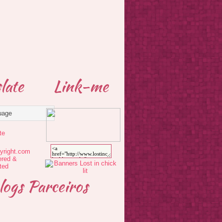
late
Link-me
te
logs Parceiros