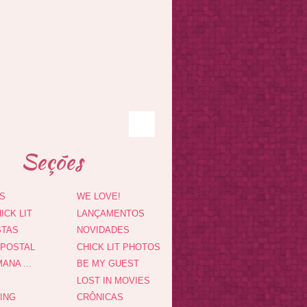
Seções
S
WE LOVE!
ICK LIT
LANÇAMENTOS
STAS
NOVIDADES
 POSTAL
CHICK LIT PHOTOS
ANA ...
BE MY GUEST
LOST IN MOVIES
DING
CRÔNICAS