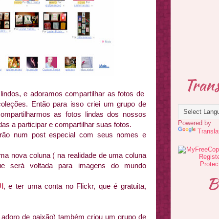
Trans
indos, e adoramos compartilhar as fotos de
leções. Então para isso criei um grupo de
compartilharmos as fotos lindas dos nossos
Powered by
as a participar e compartilhar suas fotos.
Transla
rão num post especial com seus nomes e
ma nova coluna ( na realidade de uma coluna
 que será voltada para imagens do mundo
B
I
, e ter uma conta no Flickr, que é gratuita,
 adoro de paixão) também criou um grupo de