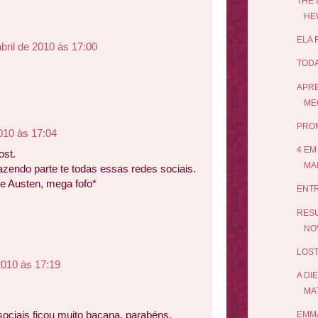
THE 
HE
ELA 
bril de 2010 às 17:00
TODA
APRE
ME
PRO
2010 às 17:04
4 EM
ost.
MA
azendo parte te todas essas redes sociais.
e Austen, mega fofo*
ENTR
RESU
NOV
LOST
 2010 às 17:19
A DI
MA
sociais ficou muito bacana, parabéns.
EMMA