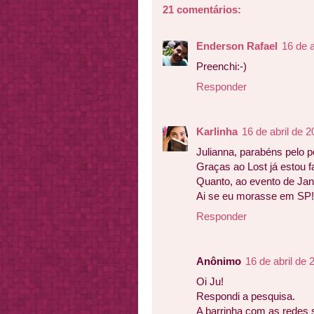
21 comentários:
Enderson Rafael
16 de a
Preenchi:-)
Responder
Karlinha
16 de abril de 
Julianna, parabéns pelo p
Graças ao Lost já estou f
Quanto, ao evento de Jan
Ai se eu morasse em SP!
Responder
Anônimo
16 de abril de
Oi Ju!
Respondi a pesquisa.
A barrinha com as redes 