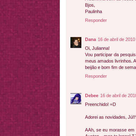
Bjos,
Paulinha
Responder
Dana
16 de abril de 2010
Oi, Julianna!
Vou participar da pesquis
meus amados livrinhos. Ad
beijão e bom fim de sema
Responder
Debee
16 de abril de 201
Preenchido! =D
Adorei as novidades, Jú!!
AAh, se eu morasse em S