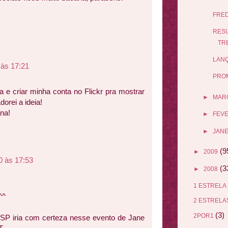
FRED
RESU
TR
LANÇ
 às 17:21
PRO
a e criar minha conta no Flickr pra mostrar
►
MAR
orei a ideia!
na!
►
FEV
►
JANE
(9
►
2009
0 às 17:53
(3
►
2008
1 ESTRELA
^^
2 ESTREL
(3)
2POR1
P iria com certeza nesse evento de Jane