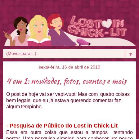
▼
sexta-feira, 16 de abril de 2010
4 em 1: novidades, fotos, eventos e mais
O post de hoje vai ser vapt-vupt! Mas com quatro coisas
bem legais, que eu já estava querendo comentar faz
algum tempinho.
- Pesquisa de Público do Lost in Chick-Lit
Essa era outra coisa que estou a tempos tentando
postar. Uma pesquisa simples para conhecer um pouco