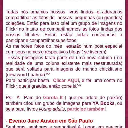
Todas nós amamos nossos livros lindos, e adoramos
compartilhar as fotos de nossas pequenas (ou grandes)
coleções. Então para isso criei um grupo de imagens no
Flickr no intuito de compartilharmos as fotos lindas dos
nossos filhotes. Então estão todas convidadas a
participar e compartilhar suas fotos.
As melhores fotos do mês estarão num post especial
com seus nomes e respectivos blogs ( se tiverem).
Essas postagens farão parte de uma nova coluna ( na
realidade de uma coluna existente mais reestruturada)
que será voltada para imagens do mundo chicklitiano
(new word huahua) ^^
Para participar basta
Clicar AQUI
, e ter uma conta no
Flickr, que é gratuita, então corre lá^^
Ps: A Pam do
Garota It
( que eu adoro de paixão)
também criou um grupo de imagens para
YA Books
, ou
seja para livros
young adults
,
participe também
!
- Evento Jane Austen em São Paulo
Senhoras, senhores e senhoritas! A Logon em parceria