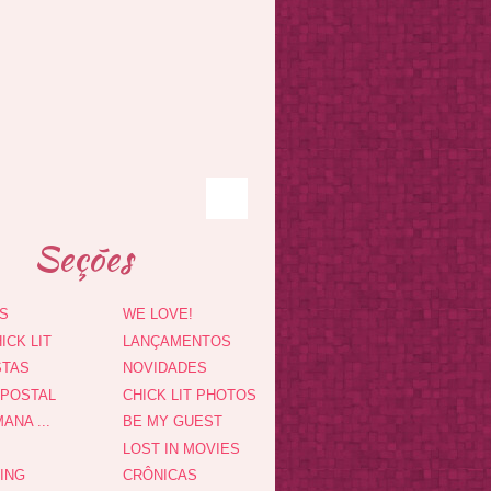
Seções
S
WE LOVE!
ICK LIT
LANÇAMENTOS
STAS
NOVIDADES
 POSTAL
CHICK LIT PHOTOS
ANA ...
BE MY GUEST
LOST IN MOVIES
DING
CRÔNICAS