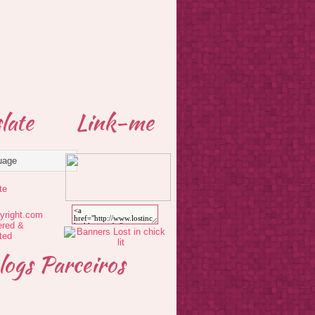
late
Link-me
te
logs Parceiros