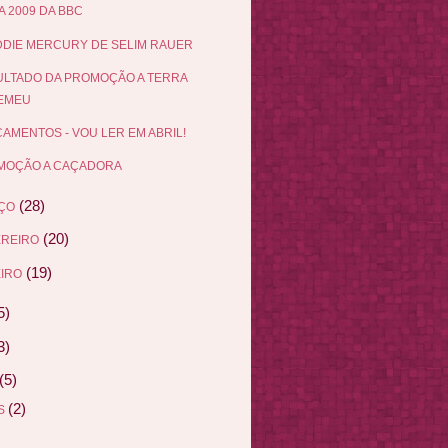
 2009 DA BBC
DIE MERCURY DE SELIM RAUER
LTADO DA PROMOÇÃO A TERRA
EMEU
AMENTOS - VOU LER EM ABRIL!
MOÇÃO A CAÇADORA
(28)
ÇO
(20)
EREIRO
(19)
IRO
5)
3)
(5)
(2)
AS