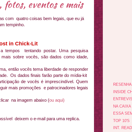
 fotos, eventos e mais
Mas com quatro coisas bem legais, que eu já
um tempinho.
st in Chick-Lit
 a tempos tentando postar. Uma pesquisa
 mais sobre vocês, são dados como idade,
ma, então vocês tema liberdade de responder
de. Os dados finais farão parte do mídia-kit
articipação de vocês é imprescindível. Quem
RESENHA
eguir mais promoções e patrocinadores legais
INSIDE CH
ENTREVI
clicar na imagem abaixo (
ou aqui)
NA CAIXA
ESSA SEM
possível deixem o e-mail para uma replica.
TOP 10'S
INT. REA