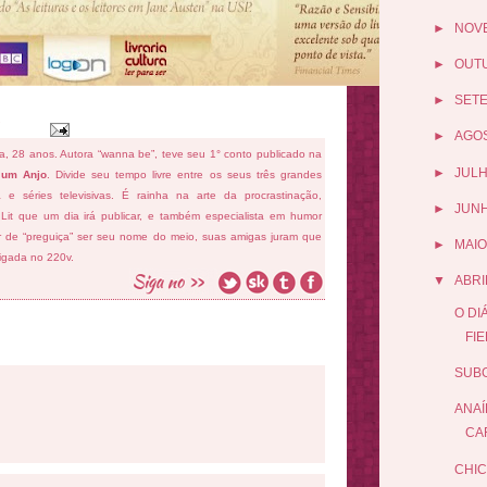
►
NOV
►
OUT
►
SET
►
AGO
fa, 28 anos. Autora “wanna be”, teve seu 1° conto publicado na
►
JUL
 um Anjo
. Divide seu tempo livre entre os seus três grandes
ema e séries televisivas. É rainha na arte da procrastinação,
►
JUN
 Lit que um dia irá publicar, e também especialista em humor
ar de “preguiça” ser seu nome do meio, suas amigas juram que
►
MAIO
ligada no 220v.
▼
ABRI
O DI
FI
SUBG
ANAÍ
CA
CHIC