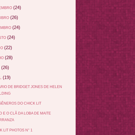
(24)
EMBRO
(26)
UBRO
(24)
EMBRO
(24)
STO
(22)
HO
(28)
HO
(26)
(19)
L
ÁRIO DE BRIDGET JONES DE HELEN
ELDING
ÊNEROS DO CHICK LIT
D E O CLÃ DA LOBA DE MAITE
RRANZA
K LIT PHOTOS N° 1