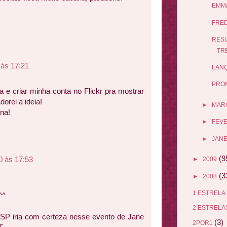
EMMA
FRED
RESU
TR
 às 17:21
LANÇ
PRO
a e criar minha conta no Flickr pra mostrar
orei a ideia!
►
MAR
na!
►
FEV
►
JANE
(9
0 às 17:53
►
2009
(3
►
2008
1 ESTRELA
^^
2 ESTREL
P iria com certeza nesse evento de Jane
(3)
2POR1