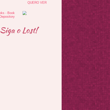
QUERO VER
Siga o Lost!