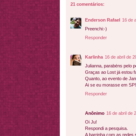
21 comentários:
Enderson Rafael
16 de a
Preenchi:-)
Responder
Karlinha
16 de abril de 
Julianna, parabéns pelo p
Graças ao Lost já estou f
Quanto, ao evento de Jan
Ai se eu morasse em SP!
Responder
Anônimo
16 de abril de
Oi Ju!
Respondi a pesquisa.
A barrinha com as redes 