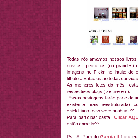
Todas nós amamos nossos livros l
nossas pequenas (ou grandes) co
imagens no Flickr no intuito de 
filhotes. Então estão todas convidad
As melhores fotos do mês esta
respectivos blogs ( se tiverem).
Essas postagens farão parte de u
existente mais reestruturada)
chicklitiano (new word huahua) ^^
Para participar basta
Clicar AQU
então corre lá^^
Ps: A Pam do
Garota It
( que eu