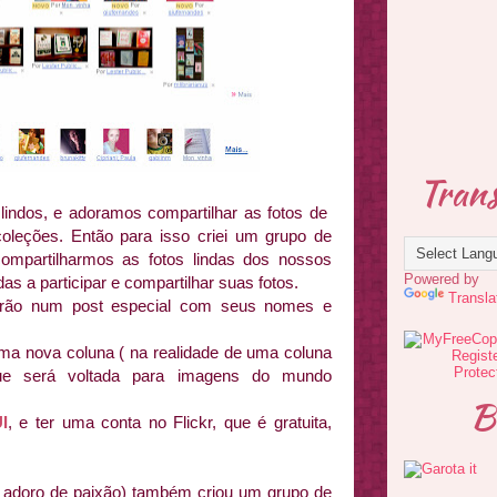
Trans
indos, e adoramos compartilhar as fotos de
leções. Então para isso criei um grupo de
compartilharmos as fotos lindas dos nossos
Powered by
as a participar e compartilhar suas fotos.
Transla
rão num post especial com seus nomes e
ma nova coluna ( na realidade de uma coluna
 que será voltada para imagens do mundo
B
I
, e ter uma conta no Flickr, que é gratuita,
 adoro de paixão) também criou um grupo de