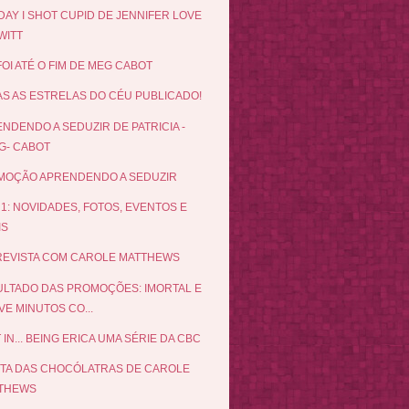
DAY I SHOT CUPID DE JENNIFER LOVE
WITT
FOI ATÉ O FIM DE MEG CABOT
S AS ESTRELAS DO CÉU PUBLICADO!
NDENDO A SEDUZIR DE PATRICIA -
G- CABOT
MOÇÃO APRENDENDO A SEDUZIR
 1: NOVIDADES, FOTOS, EVENTOS E
IS
EVISTA COM CAROLE MATTHEWS
LTADO DAS PROMOÇÕES: IMORTAL E
E MINUTOS CO...
 IN... BEING ERICA UMA SÉRIE DA CBC
ETA DAS CHOCÓLATRAS DE CAROLE
THEWS