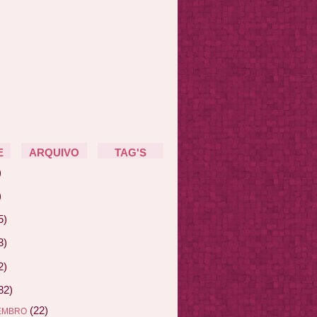
E
ARQUIVO
TAG'S
)
)
5)
3)
2)
82)
(22)
EMBRO