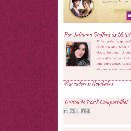
Por
Julianna Steffens
às
16:54
Florianopolitana, geogra
coletânea
Meu Amor é
vícios: literatura, cin
principalmente do Chick
auto-depreciativo. Apes
ela parece estar sempre 
Marcadores:
Novidades
Gostou do Post? Compartilhe!