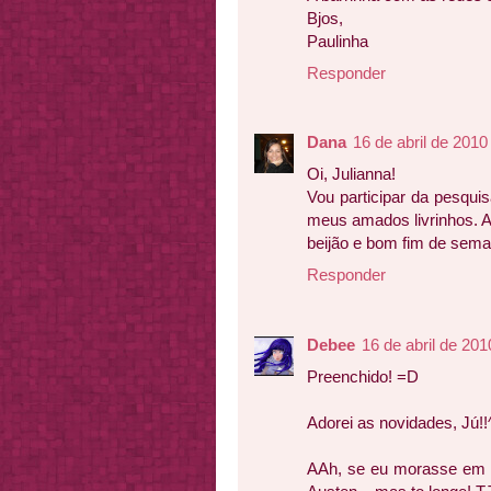
Bjos,
Paulinha
Responder
Dana
16 de abril de 2010
Oi, Julianna!
Vou participar da pesquis
meus amados livrinhos. Ad
beijão e bom fim de sema
Responder
Debee
16 de abril de 201
Preenchido! =D
Adorei as novidades, Jú!!
AAh, se eu morasse em S