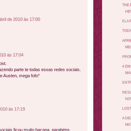
THE 
HE
bril de 2010 às 17:00
ELA 
TODA
APRE
ME
2010 às 17:04
PRO
ost.
4 EM
azendo parte te todas essas redes sociais.
MA
e Austen, mega fofo*
ENTR
RESU
NOV
 2010 às 17:19
LOST
A DI
MA
sociais ficou muito bacana, parabéns.