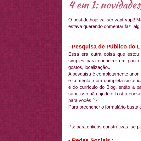
4 em 1: novidades,
O post de hoje vai ser vapt-vupt! 
estava querendo comentar faz alg
- Pesquisa de Público do Lo
Essa era outra coisa que estou
simples para conhecer um pouco
gostos, localização..
A pesquisa é completamente anoni
e comentar com completa sincerida
e do currículo do Blog, então a p
sabe isso não ajude o Lost a cons
para vocês ^~
Para preencher o formulário basta 
Ps: para criticas construtivas, se 
- Redes Sociais :