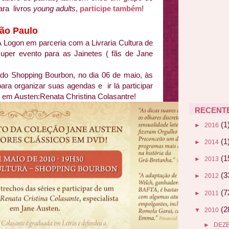
ara livros
young adults
,
participe também
!
São Paulo
A Logon em parceria com a Livraria Cultura de
uper evento para as Jainetes ( fãs de Jane
 do Shopping Bourbon, no dia 06 de maio, às
ara organizar suas agendas e ir lá participar
a em Austen:Renata Christina Colasantre!
RECENT
(1
►
2016
(1
►
2014
(1
►
2013
(3
►
2012
(7
►
2011
(2
▼
2010
►
DEZ