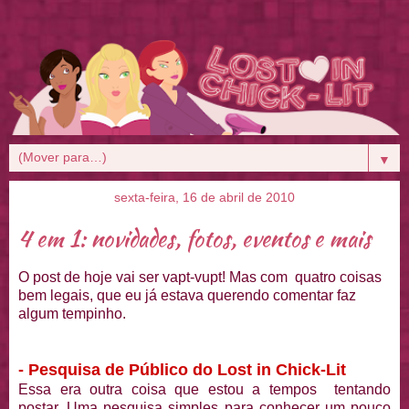
▼
sexta-feira, 16 de abril de 2010
4 em 1: novidades, fotos, eventos e mais
O post de hoje vai ser vapt-vupt! Mas com quatro coisas
bem legais, que eu já estava querendo comentar faz
algum tempinho.
- Pesquisa de Público do Lost in Chick-Lit
Essa era outra coisa que estou a tempos tentando
postar. Uma pesquisa simples para conhecer um pouco