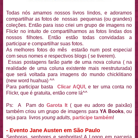
Todas nós amamos nossos livros lindos, e adoramos
compartilhar as fotos de nossas pequenas (ou grandes)
coleções. Então para isso criei um grupo de imagens no
Flickr no intuito de compartilharmos as fotos lindas dos
nossos filhotes. Então estão todas convidadas a
participar e compartilhar suas fotos.
As melhores fotos do mês estarão num post especial
com seus nomes e respectivos blogs ( se tiverem).
Essas postagens farão parte de uma nova coluna ( na
realidade de uma coluna existente mais reestruturada)
que será voltada para imagens do mundo chicklitiano
(new word huahua) ^^
Para participar basta
Clicar AQUI
, e ter uma conta no
Flickr, que é gratuita, então corre lá^^
Ps: A Pam do
Garota It
( que eu adoro de paixão)
também criou um grupo de imagens para
YA Books
, ou
seja para livros
young adults
,
participe também
!
- Evento Jane Austen em São Paulo
Senhoras, senhores e senhoritas! A Logon em parceria