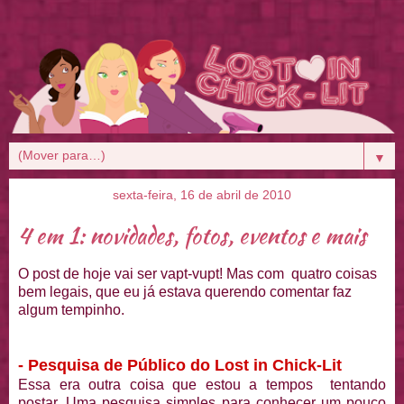
▼
sexta-feira, 16 de abril de 2010
4 em 1: novidades, fotos, eventos e mais
O post de hoje vai ser vapt-vupt! Mas com quatro coisas
bem legais, que eu já estava querendo comentar faz
algum tempinho.
- Pesquisa de Público do Lost in Chick-Lit
Essa era outra coisa que estou a tempos tentando
postar. Uma pesquisa simples para conhecer um pouco