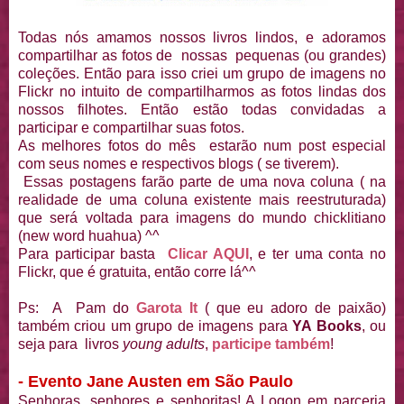
Todas nós amamos nossos livros lindos, e adoramos
compartilhar as fotos de nossas pequenas (ou grandes)
coleções. Então para isso criei um grupo de imagens no
Flickr no intuito de compartilharmos as fotos lindas dos
nossos filhotes. Então estão todas convidadas a
participar e compartilhar suas fotos.
As melhores fotos do mês estarão num post especial
com seus nomes e respectivos blogs ( se tiverem).
Essas postagens farão parte de uma nova coluna ( na
realidade de uma coluna existente mais reestruturada)
que será voltada para imagens do mundo chicklitiano
(new word huahua) ^^
Para participar basta
Clicar AQUI
, e ter uma conta no
Flickr, que é gratuita, então corre lá^^
Ps: A Pam do
Garota It
( que eu adoro de paixão)
também criou um grupo de imagens para
YA Books
, ou
seja para livros
young adults
,
participe também
!
- Evento Jane Austen em São Paulo
Senhoras, senhores e senhoritas! A Logon em parceria