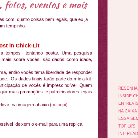
 fotos, eventos e mais
Mas com quatro coisas bem legais, que eu já
um tempinho.
st in Chick-Lit
 a tempos tentando postar. Uma pesquisa
 mais sobre vocês, são dados como idade,
ma, então vocês tema liberdade de responder
de. Os dados finais farão parte do mídia-kit
articipação de vocês é imprescindível. Quem
RESENHA
eguir mais promoções e patrocinadores legais
INSIDE CH
ENTREVI
clicar na imagem abaixo (
ou aqui)
NA CAIXA
ESSA SEM
possível deixem o e-mail para uma replica.
TOP 10'S
INT. REA