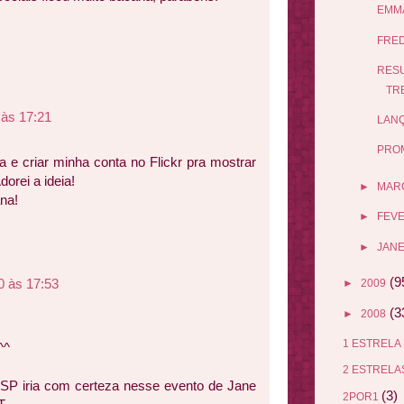
EMMA
FRED
RESU
TR
 às 17:21
LANÇ
PRO
a e criar minha conta no Flickr pra mostrar
orei a ideia!
►
MAR
na!
►
FEV
►
JANE
(9
0 às 17:53
►
2009
(3
►
2008
1 ESTRELA
^^
2 ESTREL
P iria com certeza nesse evento de Jane
(3)
2POR1