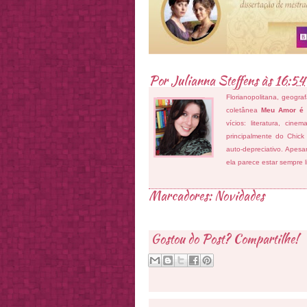
Por
Julianna Steffens
às
16:54
Florianopolitana, geogra
coletânea
Meu Amor é
vícios: literatura, cin
principalmente do Chick
auto-depreciativo. Apes
ela parece estar sempre 
Marcadores:
Novidades
Gostou do Post? Compartilhe!