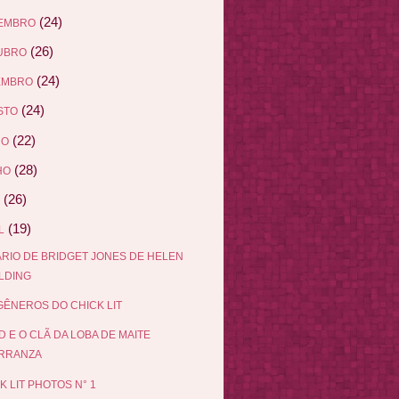
(24)
EMBRO
(26)
UBRO
(24)
EMBRO
(24)
STO
(22)
HO
(28)
HO
(26)
(19)
L
ÁRIO DE BRIDGET JONES DE HELEN
ELDING
ÊNEROS DO CHICK LIT
D E O CLÃ DA LOBA DE MAITE
RRANZA
K LIT PHOTOS N° 1