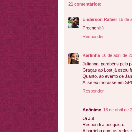
21 comentários:
Enderson Rafael
16 de a
Preenchi:-)
Responder
Karlinha
16 de abril de 
Julianna, parabéns pelo p
Graças ao Lost já estou f
Quanto, ao evento de Jan
Ai se eu morasse em SP!
Responder
Anônimo
16 de abril de
Oi Ju!
Respondi a pesquisa.
A barrinha com as redes 