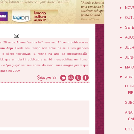
►
NOV
►
OUT
►
SET
►
AGO
fa, 28 anos. Autora “wanna be”, teve seu 1° conto publicado na
►
JUL
 um Anjo
. Divide seu tempo livre entre os seus três grandes
ema e séries televisivas. É rainha na arte da procrastinação,
►
JUN
 Lit que um dia irá publicar, e também especialista em humor
ar de “preguiça” ser seu nome do meio, suas amigas juram que
►
MAIO
ligada no 220v.
▼
ABRI
O DI
FI
SUBG
ANAÍ
CA
CHIC