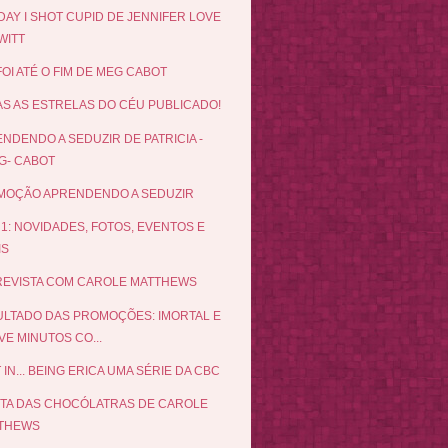
DAY I SHOT CUPID DE JENNIFER LOVE
WITT
FOI ATÉ O FIM DE MEG CABOT
S AS ESTRELAS DO CÉU PUBLICADO!
NDENDO A SEDUZIR DE PATRICIA -
G- CABOT
MOÇÃO APRENDENDO A SEDUZIR
 1: NOVIDADES, FOTOS, EVENTOS E
IS
EVISTA COM CAROLE MATTHEWS
LTADO DAS PROMOÇÕES: IMORTAL E
E MINUTOS CO...
 IN... BEING ERICA UMA SÉRIE DA CBC
ETA DAS CHOCÓLATRAS DE CAROLE
THEWS