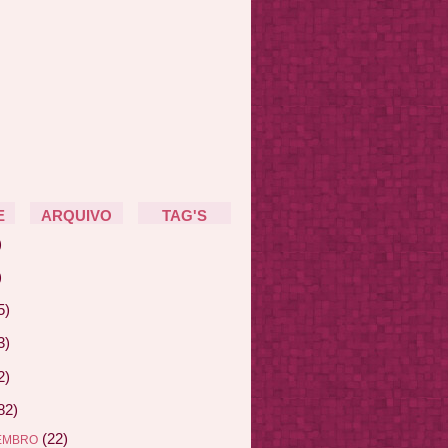
E
ARQUIVO
TAG'S
)
)
5)
3)
2)
82)
(22)
EMBRO