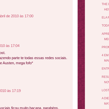
THE 
HE
bril de 2010 às 17:00
ELA 
TODA
APRE
ME
2010 às 17:04
PRO
ost.
4 EM
azendo parte te todas essas redes sociais.
MA
e Austen, mega fofo*
ENTR
RESU
NOV
 2010 às 17:19
LOST
A DI
MA
sociais ficou muito bacana, parabéns.