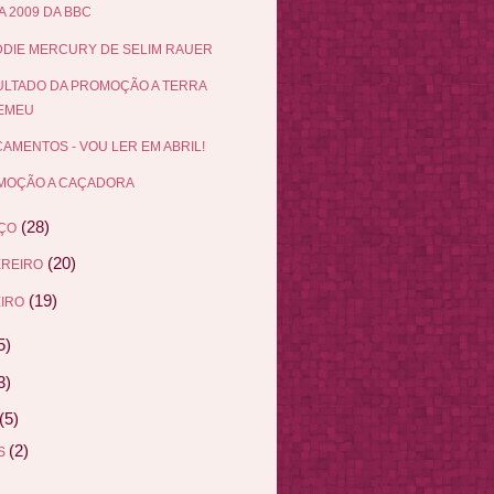
 2009 DA BBC
DIE MERCURY DE SELIM RAUER
LTADO DA PROMOÇÃO A TERRA
EMEU
AMENTOS - VOU LER EM ABRIL!
MOÇÃO A CAÇADORA
(28)
ÇO
(20)
EREIRO
(19)
IRO
5)
3)
(5)
(2)
AS