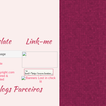
late
Link-me
te
logs Parceiros