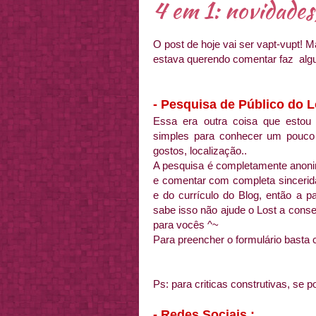
4 em 1: novidades,
O post de hoje vai ser vapt-vupt! 
estava querendo comentar faz alg
- Pesquisa de Público do Lo
Essa era outra coisa que estou
simples para conhecer um pouco
gostos, localização..
A pesquisa é completamente anoni
e comentar com completa sincerida
e do currículo do Blog, então a p
sabe isso não ajude o Lost a cons
para vocês ^~
Para preencher o formulário basta 
Ps: para criticas construtivas, se 
- Redes Sociais :