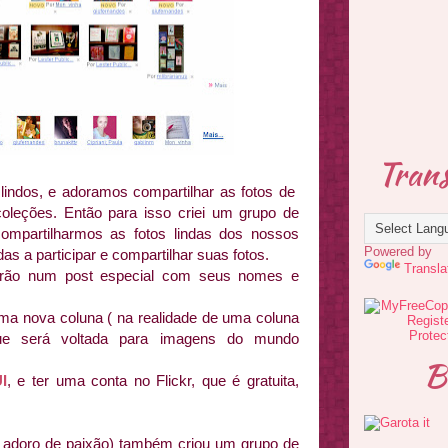
Trans
indos, e adoramos compartilhar as fotos de
leções. Então para isso criei um grupo de
compartilharmos as fotos lindas dos nossos
Powered by
as a participar e compartilhar suas fotos.
Transla
rão num post especial com seus nomes e
ma nova coluna ( na realidade de uma coluna
 que será voltada para imagens do mundo
B
I
, e ter uma conta no Flickr, que é gratuita,
 adoro de paixão) também criou um grupo de