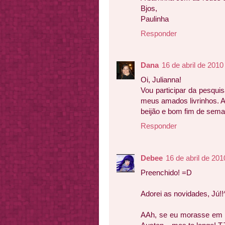
Bjos,
Paulinha
Responder
Dana
16 de abril de 2010
Oi, Julianna!
Vou participar da pesquis
meus amados livrinhos. Ad
beijão e bom fim de sema
Responder
Debee
16 de abril de 201
Preenchido! =D
Adorei as novidades, Jú!!
AAh, se eu morasse em S