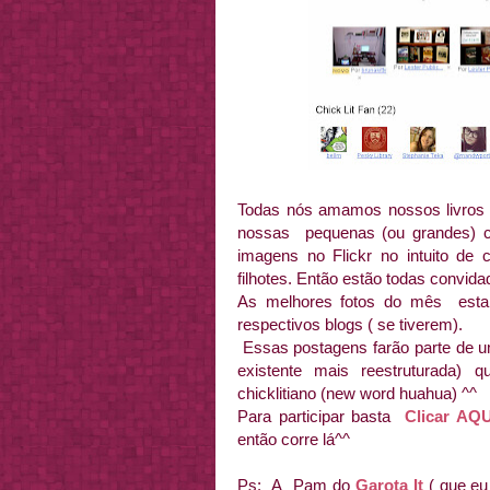
Todas nós amamos nossos livros l
nossas pequenas (ou grandes) co
imagens no Flickr no intuito de 
filhotes. Então estão todas convidad
As melhores fotos do mês esta
respectivos blogs ( se tiverem).
Essas postagens farão parte de u
existente mais reestruturada)
chicklitiano (new word huahua) ^^
Para participar basta
Clicar AQU
então corre lá^^
Ps: A Pam do
Garota It
( que eu