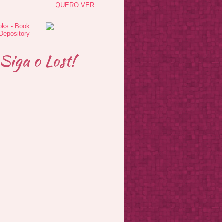
QUERO VER
Siga o Lost!