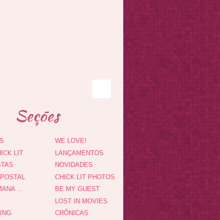
Seções
S
WE LOVE!
ICK LIT
LANÇAMENTOS
STAS
NOVIDADES
 POSTAL
CHICK LIT PHOTOS
ANA ...
BE MY GUEST
LOST IN MOVIES
DING
CRÔNICAS