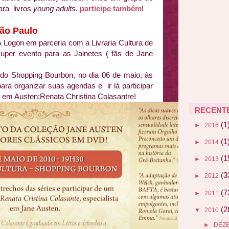
ara livros
young adults
,
participe também
!
São Paulo
A Logon em parceria com a Livraria Cultura de
uper evento para as Jainetes ( fãs de Jane
 do Shopping Bourbon, no dia 06 de maio, às
ara organizar suas agendas e ir lá participar
a em Austen:Renata Christina Colasantre!
RECENT
(1
►
2016
(1
►
2014
(1
►
2013
(3
►
2012
(7
►
2011
(2
▼
2010
►
DEZ