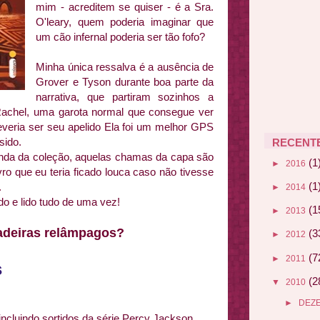
mim - acreditem se quiser - é a Sra.
O'leary, quem poderia imaginar que
um cão infernal poderia ser tão fofo?
Minha única ressalva é a ausência de
Grover e Tyson durante boa parte da
narrativa, que partiram sozinhos a
Rachel, uma garota normal que consegue ver
deveria ser seu apelido Ela foi um melhor GPS
 sido.
RECENT
inda da coleção, aquelas chamas da capa são
(1
►
2016
vro que eu teria ficado louca caso não tivesse
(1
.
►
2014
o e lido tudo de uma vez!
(1
►
2013
adeiras relâmpagos?
(3
►
2012
(7
►
2011
s
(2
▼
2010
►
DEZ
ncluindo sortidos da série Percy Jackson,