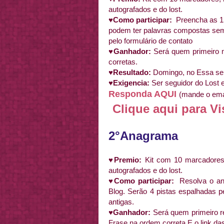
autografados e do lost.
♥Como participar:
Preencha as 1
podem ter palavras compostas sem
pelo formulário de contato
♥Ganhador:
Será quem primeiro
corretas.
♥Resultado:
Domingo, no Essa s
♥Exigencia:
Ser seguidor do Lost
Responda AQUI
(mande o emai
Clique aqui para Vi
2°Anagrama
♥Premio:
Kit com 10 marcadores,
autografados e do lost.
♥Como participar:
Resolva o a
Blog. Serão 4 pistas espalhadas 
antigas.
♥Ganhador:
Será quem primeiro r
Frase na ordem correta E o link das