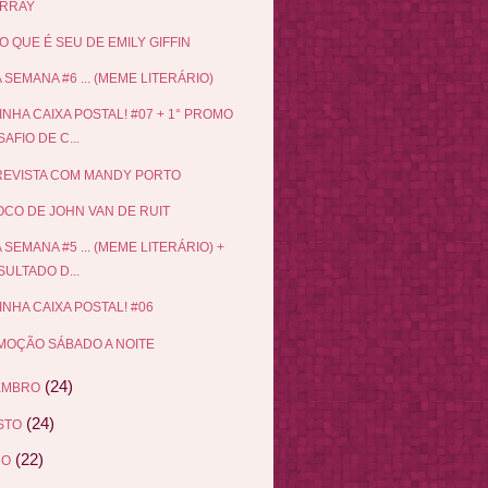
RRAY
O QUE É SEU DE EMILY GIFFIN
 SEMANA #6 ... (MEME LITERÁRIO)
INHA CAIXA POSTAL! #07 + 1° PROMO
AFIO DE C...
EVISTA COM MANDY PORTO
CO DE JOHN VAN DE RUIT
 SEMANA #5 ... (MEME LITERÁRIO) +
ULTADO D...
INHA CAIXA POSTAL! #06
OÇÃO SÁBADO A NOITE
(24)
EMBRO
(24)
STO
(22)
HO