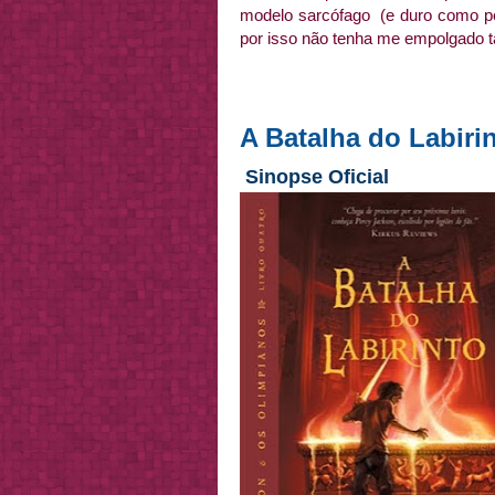
modelo sarcófago (e duro como pe
por isso não tenha me empolgado t
A Batalha do Labiri
Sinopse Oficial