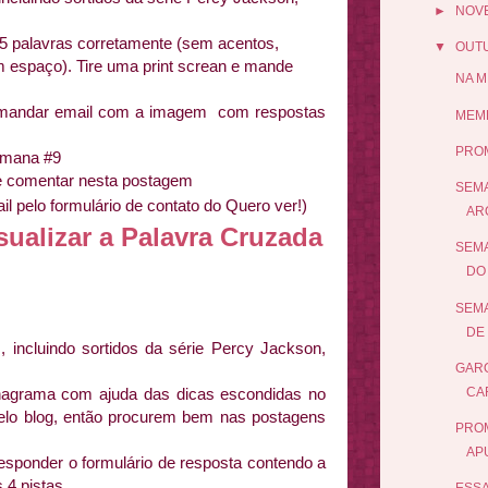
►
NOV
5 palavras corretamente (sem acentos,
▼
OUT
 espaço). Tire uma print screan e mande
NA M
 mandar email com a imagem com respostas
MEME
PRO
emana #9
 e comentar nesta postagem
SEMA
l pelo formulário de contato do Quero ver!)
AR
sualizar a Palavra Cruzada
SEMA
DO 
SEMA
DE 
 incluindo sortidos da série Percy Jackson,
GARO
CA
nagrama com ajuda das dicas escondidas no
pelo blog, então procurem bem nas postagens
PROM
AP
esponder o formulário de resposta contendo a
 4 pistas.