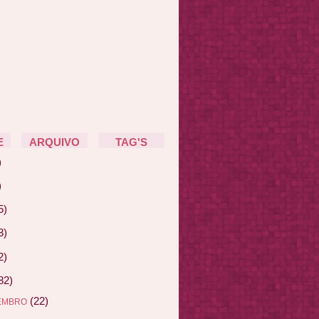
E
ARQUIVO
TAG'S
)
)
5)
3)
2)
82)
(22)
EMBRO