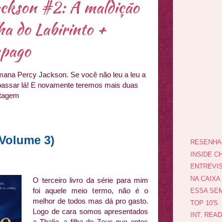
ckson #2: A maldição
ha do Labirinto +
mpago
ana Percy Jackson. Se você não leu a leu a
passar lá! E novamente teremos mais duas
stagem
(Volume 3)
RESENHA
INSIDE CH
ENTREVI
NA CAIXA
O terceiro livro da série para mim
foi aquele meio termo, não é o
ESSA SEM
melhor de todos mas dá pro gasto.
TOP 10'S
Logo de cara somos apresentados
INT. REA
a Thalia, a filha de Zeus que antes