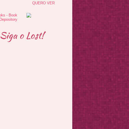
QUERO VER
Siga o Lost!