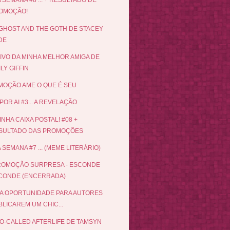
 SEMANA #8 ... + RESULTADO DE
OMOÇÃO!
GHOST AND THE GOTH DE STACEY
DE
IVO DA MINHA MELHOR AMIGA DE
LY GIFFIN
OÇÃO AME O QUE É SEU
POR AI #3... A REVELAÇÃO
INHA CAIXA POSTAL! #08 +
SULTADO DAS PROMOÇÕES
 SEMANA #7 ... (MEME LITERÁRIO)
ROMOÇÃO SURPRESA - ESCONDE
CONDE (ENCERRADA)
A OPORTUNIDADE PARA AUTORES
LICAREM UM CHIC...
O-CALLED AFTERLIFE DE TAMSYN