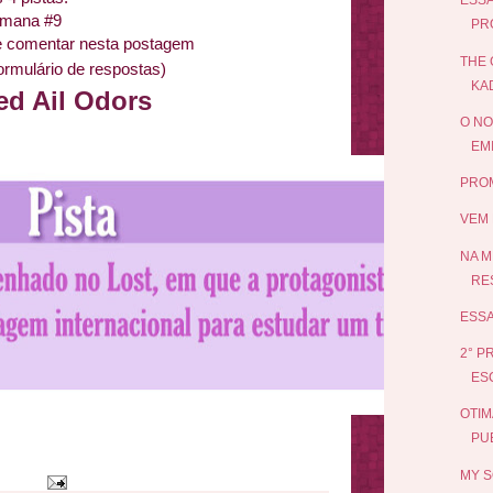
ESSA
emana #9
PR
 e comentar nesta postagem
THE 
ormulário de respostas)
KA
ed Ail Odors
O NO
EMI
PROM
VEM 
NA M
RE
ESSA
2° P
ES
OTIM
PUB
MY S