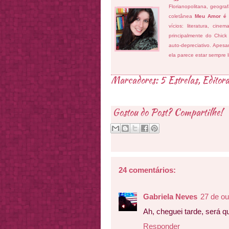
Florianopolitana, geogra
coletânea
Meu Amor é
vícios: literatura, cin
principalmente do Chick
auto-depreciativo. Apes
ela parece estar sempre 
Marcadores:
5 Estrelas
,
Editora
Gostou do Post? Compartilhe!
24 comentários:
Gabriela Neves
27 de ou
Ah, cheguei tarde, será q
Responder