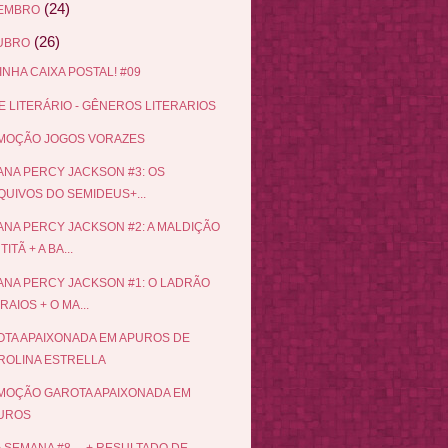
(24)
EMBRO
(26)
UBRO
INHA CAIXA POSTAL! #09
 LITERÁRIO - GÊNEROS LITERARIOS
MOÇÃO JOGOS VORAZES
NA PERCY JACKSON #3: OS
QUIVOS DO SEMIDEUS+...
NA PERCY JACKSON #2: A MALDIÇÃO
TITÃ + A BA...
NA PERCY JACKSON #1: O LADRÃO
RAIOS + O MA...
TA APAIXONADA EM APUROS DE
ROLINA ESTRELLA
OÇÃO GAROTA APAIXONADA EM
UROS