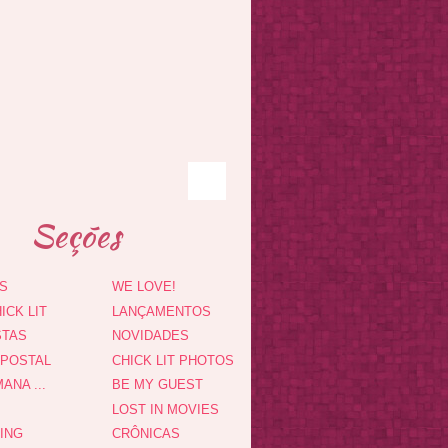
Seções
S
WE LOVE!
ICK LIT
LANÇAMENTOS
STAS
NOVIDADES
 POSTAL
CHICK LIT PHOTOS
ANA ...
BE MY GUEST
LOST IN MOVIES
DING
CRÔNICAS