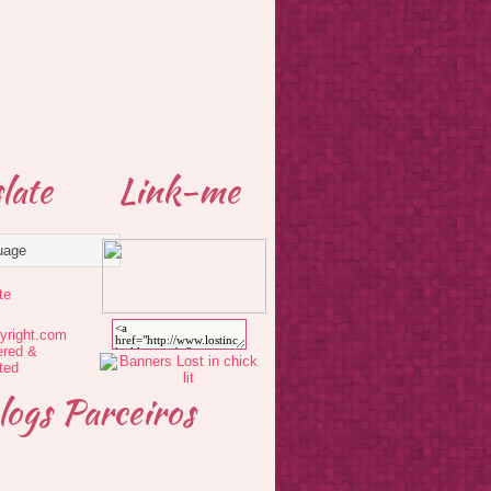
late
Link-me
te
logs Parceiros