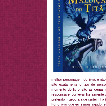
melhor personagem do livro, e não 
são exatamente o tipo de pers
momento do livro são as cenas su
responsável por levar literalment
preferido = geografa de carteirinha
Foi o livro que eu li mais rapido