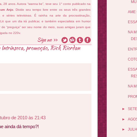
MU
fa, 28 anos. Autora “wanna be”, teve seu 1° conto publicado na
 um Anjo
. Divide seu tempo livre entre os seus três grandes
AME 
ema e séries televisivas. É rainha na arte da procrastinação,
 Lit que um dia irá publicar, e também especialista em humor
ESSA
ar de “preguiça” ser seu nome do meio, suas amigas juram que
NA M
ligada no 220v.
DES
 Intrínseca
,
promoção
,
Rick Riordan
ENTR
COTO
ESSA
RES
NA M
PROM
►
SET
tubro de 2010 às 21:43
►
AGO
ue ainda dá tempo?!
►
JUL