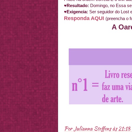
♥Resultado:
Domingo, no Essa s
♥Exigencia:
Ser seguidor do Lost
Responda AQUI
(preencha o f
A Oar
Por
Julianna Steffens
às
21:18