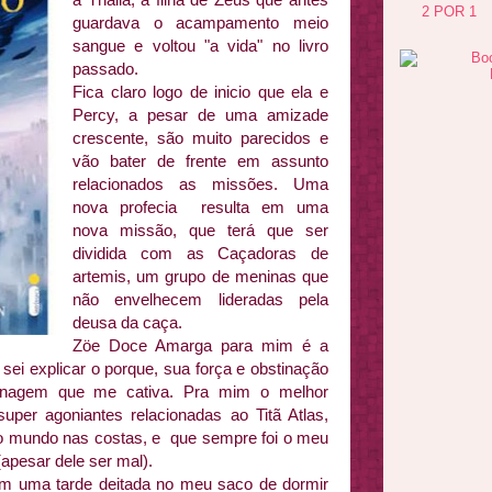
2 POR 1
guardava o acampamento meio
sangue e voltou "a vida" no livro
passado.
Fica claro logo de inicio que ela e
Percy, a pesar de uma amizade
crescente, são muito parecidos e
vão bater de frente em assunto
relacionados as missões. Uma
nova profecia resulta em uma
nova missão, que terá que ser
dividida com as Caçadoras de
artemis, um grupo de meninas que
não envelhecem lideradas pela
deusa da caça.
Zöe Doce Amarga para mim é a
sei explicar o porque, sua força e obstinação
onagem que me cativa. Pra mim o melhor
per agoniantes relacionadas ao Titã Atlas,
e o mundo nas costas, e que sempre foi o meu
 (apesar dele ser mal).
, em uma tarde deitada no meu saco de dormir