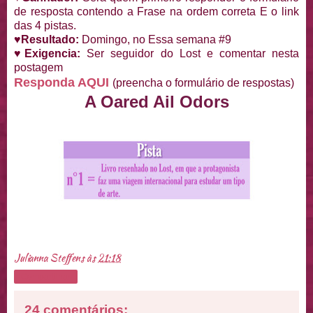
de resposta contendo a Frase na ordem correta E o link
das 4 pistas.
♥Resultado:
Domingo, no Essa semana #9
♥Exigencia:
Ser seguidor do Lost e comentar nesta
postagem
Responda AQUI
(preencha o formulário de respostas)
A Oared Ail Odors
Julianna Steffens
às
21:18
Compartilhar
24 comentários: