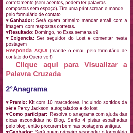
corretamente (sem acentos, podem ter palavras
compostas sem espaço). Tire uma print screan e mande
pelo formulário de contato
♥Ganhador:
Será quem primeiro mandar email com a
imagem com respostas corretas.
♥Resultado:
Domingo, no Essa semana #9
♥Exigencia:
Ser seguidor do Lost e comentar nesta
postagem
Responda AQUI
(mande o email pelo formulário de
contato do Quero ver!)
Clique aqui para Visualizar a
Palavra Cruzada
2°Anagrama
♥Premio:
Kit com 10 marcadores, incluindo sortidos da
série Percy Jackson, autografados e do lost.
♥Como participar:
Resolva o anagrama com ajuda das
dicas escondidas no Blog. Serão 4 pistas espalhadas
pelo blog, então procurem bem nas postagens antigas.
♥Ganhador:
Será quem primeiro responder o formulário