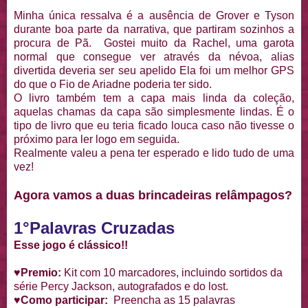
Minha única ressalva é a ausência de Grover e Tyson
durante boa parte da narrativa, que partiram sozinhos a
procura de Pã. Gostei muito da Rachel, uma garota
normal que consegue ver através da névoa, alias
divertida deveria ser seu apelido Ela foi um melhor GPS
do que o Fio de Ariadne poderia ter sido.
O livro também tem a capa mais linda da coleção,
aquelas chamas da capa são simplesmente lindas. É o
tipo de livro que eu teria ficado louca caso não tivesse o
próximo para ler logo em seguida.
Realmente valeu a pena ter esperado e lido tudo de uma
vez!
Agora vamos a duas brincadeiras relâmpagos?
1°Palavras Cruzadas
Esse jogo é clássico!!
♥Premio:
Kit com 10 marcadores, incluindo sortidos da
série Percy Jackson, autografados e do lost.
♥Como participar:
Preencha as 15 palavras