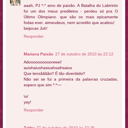
aaah, PJ *-* amo de paixão. A Batalha do Labirinto
foi um dos meus prediletos - perdeu só pra O
Último Olimpiano. que são os mais epicamente
fodas ever. aimeudeus, nem acredito que acabou!
beijocas Juh!
Responder
Mariana Paixão
27 de outubro de 2010 às 22:12
Adooooooooooreeei!
auishaiushasiuahsaihsaius
Que tensãããão!! É tão divertiiido!!
Não sei se fui a primeira da palavras cruzadas,
espero que sim *.*~~
\o/
yay!
Responder
Tathy
27 de outubro de 2010 às 22:26