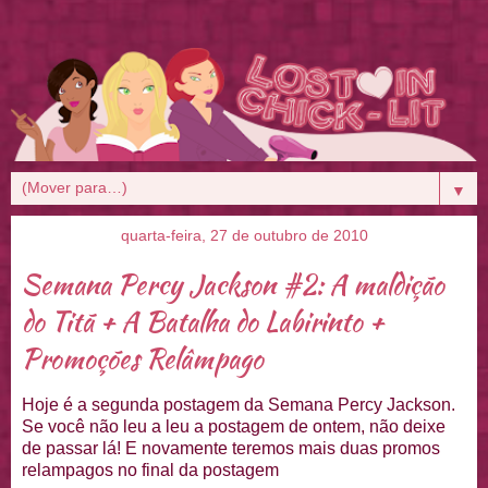
▼
quarta-feira, 27 de outubro de 2010
Semana Percy Jackson #2: A maldição
do Titã + A Batalha do Labirinto +
Promoções Relâmpago
Hoje é a segunda postagem da Semana Percy Jackson.
Se você não leu a leu a postagem de ontem, não deixe
de passar lá! E novamente teremos mais duas promos
relampagos no final da postagem