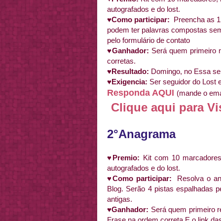
autografados e do lost.
♥Como participar:
Preencha as 1
podem ter palavras compostas sem
pelo formulário de contato
♥Ganhador:
Será quem primeiro
corretas.
♥Resultado:
Domingo, no Essa s
♥Exigencia:
Ser seguidor do Lost
Responda AQUI
(mande o emai
Clique aqui para Vi
2°Anagrama
♥Premio:
Kit com 10 marcadores,
autografados e do lost.
♥Como participar:
Resolva o a
Blog. Serão 4 pistas espalhadas 
antigas.
♥Ganhador:
Será quem primeiro r
Frase na ordem correta E o link das