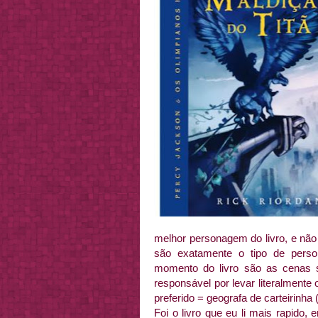
melhor personagem do livro, e não 
são exatamente o tipo de pers
momento do livro são as cenas su
responsável por levar literalment
preferido = geografa de carteirinha
Foi o livro que eu li mais rapido