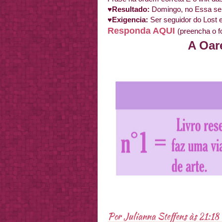
♥Resultado:
Domingo, no Essa s
♥Exigencia:
Ser seguidor do Lost
Responda AQUI
(preencha o f
A Oar
Por
Julianna Steffens
às
21:18