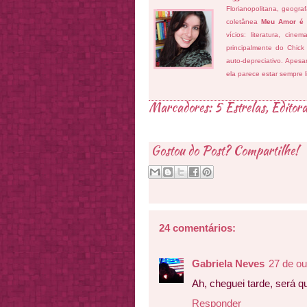
Florianopolitana, geogra
coletânea
Meu Amor é
vícios: literatura, cin
principalmente do Chick
auto-depreciativo. Apes
ela parece estar sempre 
Marcadores:
5 Estrelas
,
Editora
Gostou do Post? Compartilhe!
24 comentários:
Gabriela Neves
27 de ou
Ah, cheguei tarde, será q
Responder