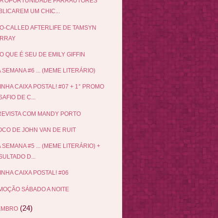
A OPORTUNIDADE PARA AUTORES
LICAREM UM CHIC...
O-CALLED AFTERLIFE DE TAMSYN
RRAY
O QUE É SEU DE EMILY GIFFIN
 SEMANA #6 ... (MEME LITERÁRIO)
INHA CAIXA POSTAL! #07 + 1° PROMO
AFIO DE C...
EVISTA COM MANDY PORTO
CO DE JOHN VAN DE RUIT
 SEMANA #5 ... (MEME LITERÁRIO) +
ULTADO D...
INHA CAIXA POSTAL! #06
OÇÃO SÁBADO A NOITE
(24)
EMBRO