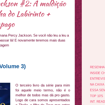
ckson #2: A maldição
ha do Labirinto +
mpago
ana Percy Jackson. Se você não leu a leu a
passar lá! E novamente teremos mais duas
stagem
(Volume 3)
RESENHA
INSIDE CH
ENTREVI
NA CAIXA
O terceiro livro da série para mim
foi aquele meio termo, não é o
ESSA SEM
melhor de todos mas dá pro gasto.
TOP 10'S
Logo de cara somos apresentados
INT. REA
a Thalia, a filha de Zeus que antes