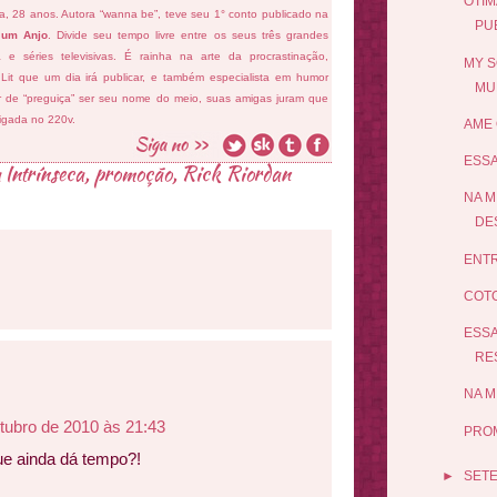
OTIM
fa, 28 anos. Autora “wanna be”, teve seu 1° conto publicado na
PUB
 um Anjo
. Divide seu tempo livre entre os seus três grandes
ema e séries televisivas. É rainha na arte da procrastinação,
MY S
 Lit que um dia irá publicar, e também especialista em humor
MU
ar de “preguiça” ser seu nome do meio, suas amigas juram que
ligada no 220v.
AME 
ESSA
 Intrínseca
,
promoção
,
Rick Riordan
NA M
DES
ENTR
COTO
ESSA
RES
NA M
tubro de 2010 às 21:43
PROM
ue ainda dá tempo?!
►
SET