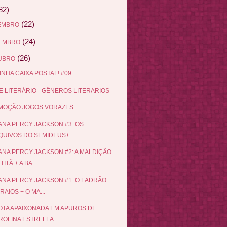
82)
(22)
EMBRO
(24)
EMBRO
(26)
UBRO
INHA CAIXA POSTAL! #09
 LITERÁRIO - GÊNEROS LITERARIOS
MOÇÃO JOGOS VORAZES
NA PERCY JACKSON #3: OS
QUIVOS DO SEMIDEUS+...
NA PERCY JACKSON #2: A MALDIÇÃO
TITÃ + A BA...
NA PERCY JACKSON #1: O LADRÃO
RAIOS + O MA...
TA APAIXONADA EM APUROS DE
ROLINA ESTRELLA