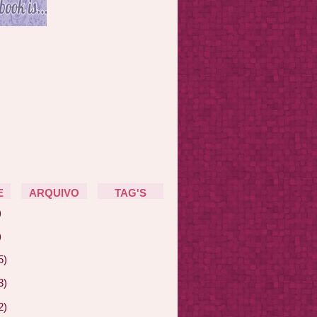
E
ARQUIVO
TAG'S
)
)
5)
3)
2)