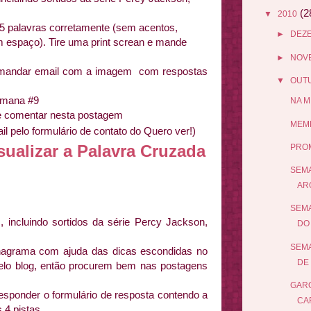
(2
▼
2010
5 palavras corretamente (sem acentos,
►
DEZ
 espaço). Tire uma print screan e mande
►
NOV
 mandar email com a imagem com respostas
▼
OUT
emana #9
NA M
 e comentar nesta postagem
MEME
l pelo formulário de contato do Quero ver!)
sualizar a Palavra Cruzada
PRO
SEMA
AR
SEMA
 incluindo sortidos da série Percy Jackson,
DO 
SEMA
nagrama com ajuda das dicas escondidas no
DE 
pelo blog, então procurem bem nas postagens
GARO
esponder o formulário de resposta contendo a
CA
 4 pistas.