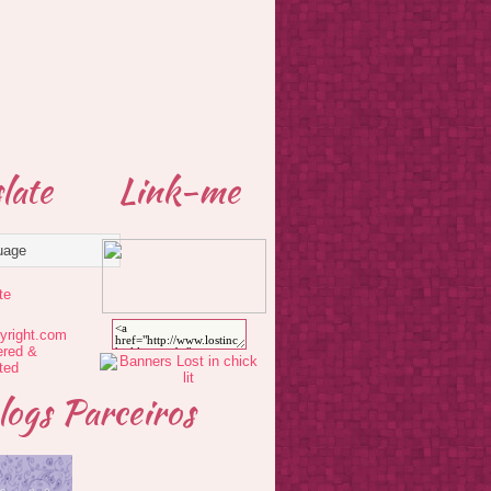
late
Link-me
te
logs Parceiros