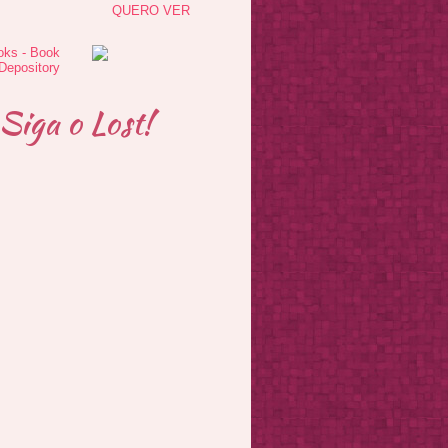
QUERO VER
Siga o Lost!