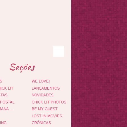
Seções
S
WE LOVE!
ICK LIT
LANÇAMENTOS
STAS
NOVIDADES
 POSTAL
CHICK LIT PHOTOS
ANA ...
BE MY GUEST
LOST IN MOVIES
DING
CRÔNICAS