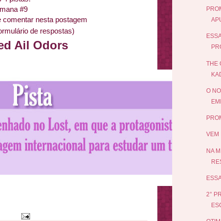
emana #9
PROM
 e comentar nesta postagem
AP
ormulário de respostas)
ESSA
ed Ail Odors
PR
THE 
KA
O NO
EMI
PROM
VEM 
NA M
RE
ESSA
2° P
ES