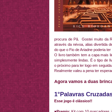
procura de Pã. Gostei muito da 
através da névoa, alias divertida 
do que o Fio de Ariadne poderia ter
O livro também tem a capa mais l
simplesmente lindas. É o tipo de li
o próximo para ler logo em seguida
Realmente valeu a pena ter esperad
Agora vamos a duas brinc
1°Palavras Cruzada
Esse jogo é clássico!!
♥Premio:
Kit com 10 marcadores, i