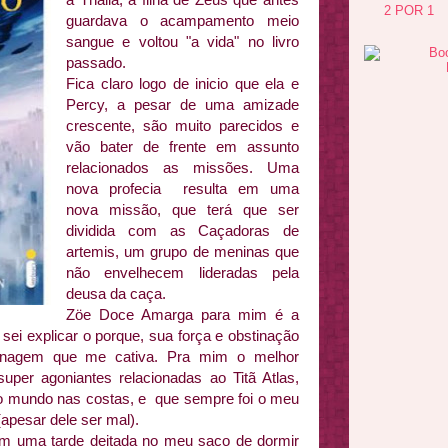
2 POR 1
guardava o acampamento meio
sangue e voltou "a vida" no livro
passado.
Fica claro logo de inicio que ela e
Percy, a pesar de uma amizade
crescente, são muito parecidos e
vão bater de frente em assunto
relacionados as missões. Uma
nova profecia resulta em uma
nova missão, que terá que ser
dividida com as Caçadoras de
artemis, um grupo de meninas que
não envelhecem lideradas pela
deusa da caça.
Zöe Doce Amarga para mim é a
sei explicar o porque, sua força e obstinação
onagem que me cativa. Pra mim o melhor
per agoniantes relacionadas ao Titã Atlas,
e o mundo nas costas, e que sempre foi o meu
 (apesar dele ser mal).
, em uma tarde deitada no meu saco de dormir