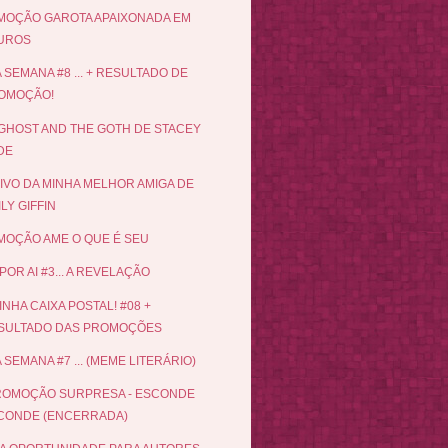
OÇÃO GAROTA APAIXONADA EM
UROS
 SEMANA #8 ... + RESULTADO DE
OMOÇÃO!
GHOST AND THE GOTH DE STACEY
DE
IVO DA MINHA MELHOR AMIGA DE
LY GIFFIN
OÇÃO AME O QUE É SEU
POR AI #3... A REVELAÇÃO
INHA CAIXA POSTAL! #08 +
SULTADO DAS PROMOÇÕES
 SEMANA #7 ... (MEME LITERÁRIO)
ROMOÇÃO SURPRESA - ESCONDE
CONDE (ENCERRADA)