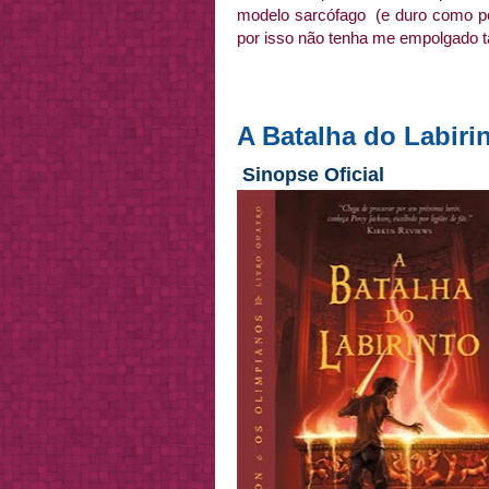
modelo sarcófago (e duro como pe
por isso não tenha me empolgado t
A Batalha do Labiri
Sinopse Oficial