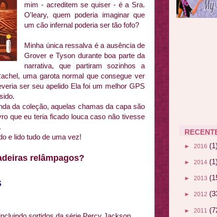
mim - acreditem se quiser - é a Sra.
O'leary, quem poderia imaginar que
um cão infernal poderia ser tão fofo?
Minha única ressalva é a ausência de
Grover e Tyson durante boa parte da
narrativa, que partiram sozinhos a
Rachel, uma garota normal que consegue ver
deveria ser seu apelido Ela foi um melhor GPS
 sido.
inda da coleção, aquelas chamas da capa são
vro que eu teria ficado louca caso não tivesse
.
RECENT
o e lido tudo de uma vez!
(1
►
2016
adeiras relâmpagos?
(1
►
2014
(1
►
2013
s
(3
►
2012
(7
►
2011
ncluindo sortidos da série Percy Jackson,