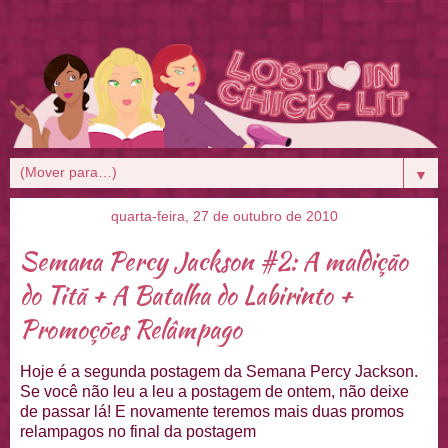
▼
quarta-feira, 27 de outubro de 2010
Semana Percy Jackson #2: A maldição
do Titã + A Batalha do Labirinto +
Promoções Relâmpago
Hoje é a segunda postagem da Semana Percy Jackson.
Se você não leu a leu a postagem de ontem, não deixe
de passar lá! E novamente teremos mais duas promos
relampagos no final da postagem