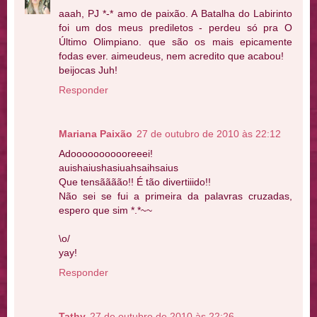
aaah, PJ *-* amo de paixão. A Batalha do Labirinto
foi um dos meus prediletos - perdeu só pra O
Último Olimpiano. que são os mais epicamente
fodas ever. aimeudeus, nem acredito que acabou!
beijocas Juh!
Responder
Mariana Paixão
27 de outubro de 2010 às 22:12
Adooooooooooreeei!
auishaiushasiuahsaihsaius
Que tensãããão!! É tão divertiiido!!
Não sei se fui a primeira da palavras cruzadas,
espero que sim *.*~~
\o/
yay!
Responder
Tathy
27 de outubro de 2010 às 22:26