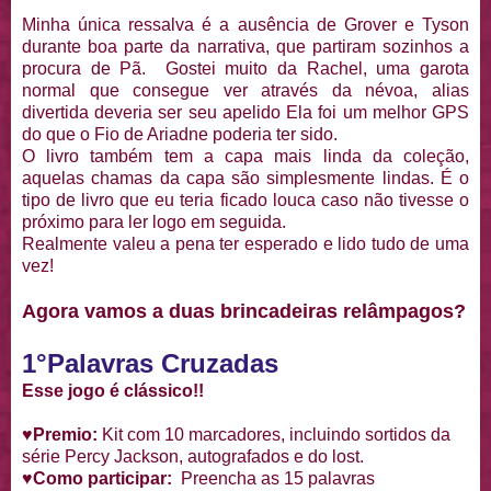
Minha única ressalva é a ausência de Grover e Tyson
durante boa parte da narrativa, que partiram sozinhos a
procura de Pã. Gostei muito da Rachel, uma garota
normal que consegue ver através da névoa, alias
divertida deveria ser seu apelido Ela foi um melhor GPS
do que o Fio de Ariadne poderia ter sido.
O livro também tem a capa mais linda da coleção,
aquelas chamas da capa são simplesmente lindas. É o
tipo de livro que eu teria ficado louca caso não tivesse o
próximo para ler logo em seguida.
Realmente valeu a pena ter esperado e lido tudo de uma
vez!
Agora vamos a duas brincadeiras relâmpagos?
1°Palavras Cruzadas
Esse jogo é clássico!!
♥Premio:
Kit com 10 marcadores, incluindo sortidos da
série Percy Jackson, autografados e do lost.
♥Como participar:
Preencha as 15 palavras