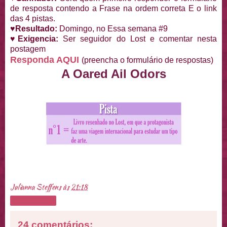
de resposta contendo a Frase na ordem correta E o link
das 4 pistas.
♥Resultado:
Domingo, no Essa semana #9
♥Exigencia:
Ser seguidor do Lost e comentar nesta
postagem
Responda AQUI
(preencha o formulário de respostas)
A Oared Ail Odors
Julianna Steffens
às
21:18
Compartilhar
24 comentários: