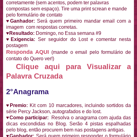
corretamente (sem acentos, podem ter palavras
compostas sem espaço). Tire uma print screan e mande
pelo formulário de contato
♥Ganhador:
Será quem primeiro mandar email com a
imagem com respostas corretas.
♥Resultado:
Domingo, no Essa semana #9
♥Exigencia:
Ser seguidor do Lost e comentar nesta
postagem
Responda AQUI
(mande o email pelo formulário de
contato do Quero ver!)
Clique aqui para Visualizar a
Palavra Cruzada
2°Anagrama
♥Premio:
Kit com 10 marcadores, incluindo sortidos da
série Percy Jackson, autografados e do lost.
♥Como participar:
Resolva o anagrama com ajuda das
dicas escondidas no Blog. Serão 4 pistas espalhadas
pelo blog, então procurem bem nas postagens antigas.
♥Ganhador:
Será quem primeiro responder o formulário