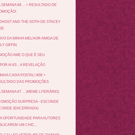
 SEMANA #8 ... + RESULTADO DE
OMOÇÃO!
GHOST AND THE GOTH DE STACEY
DE
IVO DA MINHA MELHOR AMIGA DE
LY GIFFIN
OÇÃO AME O QUE É SEU
POR AI #3... A REVELAÇÃO
INHA CAIXA POSTAL! #08 +
SULTADO DAS PROMOÇÕES
 SEMANA #7 ... (MEME LITERÁRIO)
ROMOÇÃO SURPRESA - ESCONDE
CONDE (ENCERRADA)
A OPORTUNIDADE PARA AUTORES
LICAREM UM CHIC...
O-CALLED AFTERLIFE DE TAMSYN