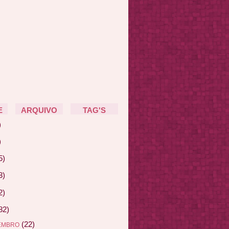
E
ARQUIVO
TAG'S
)
)
5)
3)
2)
82)
(22)
EMBRO