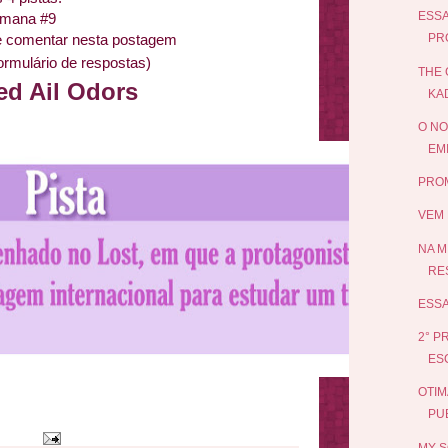
ESSA
emana #9
 e comentar nesta postagem
PR
ormulário de respostas)
THE 
ed Ail Odors
KA
O NO
EMI
PROM
VEM 
NA M
RE
ESSA
2° P
ES
OTIM
PUB
MY S