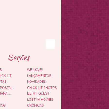
Seções
S
WE LOVE!
ICK LIT
LANÇAMENTOS
STAS
NOVIDADES
 POSTAL
CHICK LIT PHOTOS
ANA ...
BE MY GUEST
LOST IN MOVIES
DING
CRÔNICAS