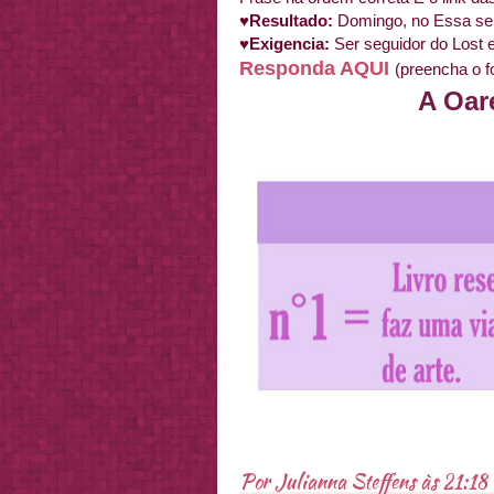
♥Resultado:
Domingo, no Essa s
♥Exigencia:
Ser seguidor do Lost
Responda AQUI
(preencha o f
A Oar
Por
Julianna Steffens
às
21:18