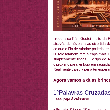
procura de Pã. Gostei muito da 
através da névoa, alias divertida 
do que o Fio de Ariadne poderia ter
O livro também tem a capa mais l
simplesmente lindas. É o tipo de li
o próximo para ler logo em seguida
Realmente valeu a pena ter esperad
Agora vamos a duas brinc
1°Palavras Cruzada
Esse jogo é clássico!!
♥Premio:
Kit com 10 marcadores, i