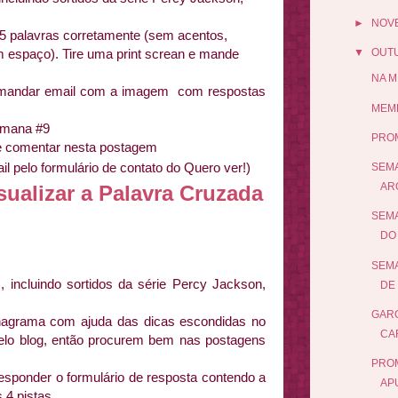
►
NOV
5 palavras corretamente (sem acentos,
▼
OUT
 espaço). Tire uma print screan e mande
NA M
 mandar email com a imagem com respostas
MEME
emana #9
PRO
 e comentar nesta postagem
l pelo formulário de contato do Quero ver!)
SEMA
AR
sualizar a Palavra Cruzada
SEMA
DO 
SEMA
 incluindo sortidos da série Percy Jackson,
DE 
GARO
nagrama com ajuda das dicas escondidas no
CA
pelo blog, então procurem bem nas postagens
PROM
esponder o formulário de resposta contendo a
AP
 4 pistas.