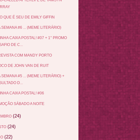
RRAY
O QUE É SEU DE EMILY GIFFIN
 SEMANA #6 ... (MEME LITERÁRIO)
INHA CAIXA POSTAL! #07 + 1° PROMO
AFIO DE C...
EVISTA COM MANDY PORTO
CO DE JOHN VAN DE RUIT
 SEMANA #5 ... (MEME LITERÁRIO) +
ULTADO D...
INHA CAIXA POSTAL! #06
OÇÃO SÁBADO A NOITE
(24)
EMBRO
(24)
STO
(22)
HO