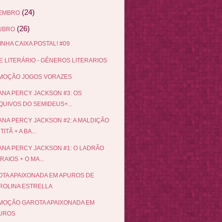
(24)
EMBRO
(26)
UBRO
INHA CAIXA POSTAL! #09
 LITERÁRIO - GÊNEROS LITERARIOS
MOÇÃO JOGOS VORAZES
NA PERCY JACKSON #3: OS
QUIVOS DO SEMIDEUS+...
NA PERCY JACKSON #2: A MALDIÇÃO
TITÃ + A BA...
NA PERCY JACKSON #1: O LADRÃO
RAIOS + O MA...
TA APAIXONADA EM APUROS DE
ROLINA ESTRELLA
OÇÃO GAROTA APAIXONADA EM
UROS