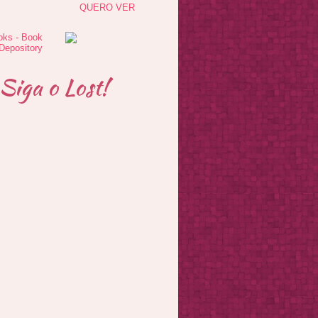
QUERO VER
Siga o Lost!