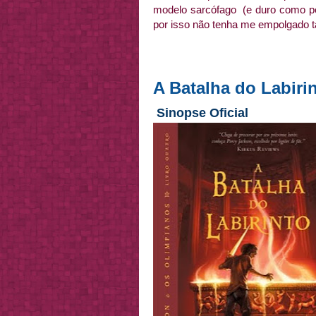
modelo sarcófago (e duro como pe
por isso não tenha me empolgado t
A Batalha do Labiri
Sinopse Oficial