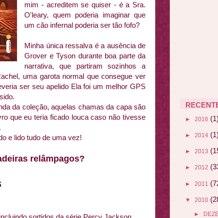
mim - acreditem se quiser - é a Sra.
O'leary, quem poderia imaginar que
um cão infernal poderia ser tão fofo?
Minha única ressalva é a ausência de
Grover e Tyson durante boa parte da
narrativa, que partiram sozinhos a
Rachel, uma garota normal que consegue ver
deveria ser seu apelido Ela foi um melhor GPS
 sido.
RECENT
inda da coleção, aquelas chamas da capa são
vro que eu teria ficado louca caso não tivesse
(1
►
2016
.
(1
►
2014
o e lido tudo de uma vez!
(1
►
2013
adeiras relâmpagos?
(3
►
2012
s
(7
►
2011
(2
▼
2010
►
DEZ
ncluindo sortidos da série Percy Jackson,