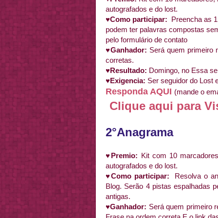
autografados e do lost.
♥Como participar:
Preencha as 1
podem ter palavras compostas sem
pelo formulário de contato
♥Ganhador:
Será quem primeiro
corretas.
♥Resultado:
Domingo, no Essa s
♥Exigencia:
Ser seguidor do Lost
Responda AQUI
(mande o emai
Clique aqui para Vi
2°Anagrama
♥Premio:
Kit com 10 marcadores,
autografados e do lost.
♥Como participar:
Resolva o a
Blog. Serão 4 pistas espalhadas 
antigas.
♥Ganhador:
Será quem primeiro r
Frase na ordem correta E o link das