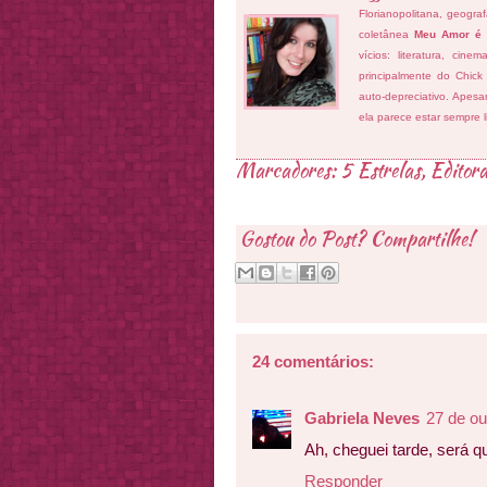
Florianopolitana, geogra
coletânea
Meu Amor é
vícios: literatura, cin
principalmente do Chick
auto-depreciativo. Apes
ela parece estar sempre 
Marcadores:
5 Estrelas
,
Editora
Gostou do Post? Compartilhe!
24 comentários:
Gabriela Neves
27 de ou
Ah, cheguei tarde, será q
Responder