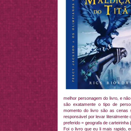
melhor personagem do livro, e não 
são exatamente o tipo de pers
momento do livro são as cenas su
responsável por levar literalment
preferido = geografa de carteirinha
Foi o livro que eu li mais rapido