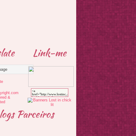
late
Link-me
te
logs Parceiros