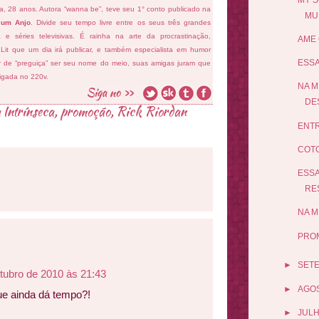
fa, 28 anos. Autora “wanna be”, teve seu 1° conto publicado na
MU
 um Anjo
. Divide seu tempo livre entre os seus três grandes
ema e séries televisivas. É rainha na arte da procrastinação,
AME 
 Lit que um dia irá publicar, e também especialista em humor
ESSA
ar de “preguiça” ser seu nome do meio, suas amigas juram que
ligada no 220v.
NA M
DES
 Intrínseca
,
promoção
,
Rick Riordan
ENTR
COTO
ESSA
RES
NA M
PROM
►
SET
tubro de 2010 às 21:43
►
AGO
ue ainda dá tempo?!
►
JUL