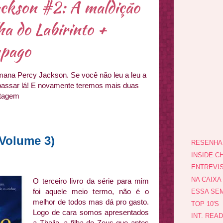
ckson #2: A maldição
ha do Labirinto +
mpago
ana Percy Jackson. Se você não leu a leu a
passar lá! E novamente teremos mais duas
stagem
(Volume 3)
RESENHA
INSIDE CH
ENTREVI
NA CAIXA
O terceiro livro da série para mim
foi aquele meio termo, não é o
ESSA SEM
melhor de todos mas dá pro gasto.
TOP 10'S
Logo de cara somos apresentados
INT. REA
a Thalia, a filha de Zeus que antes