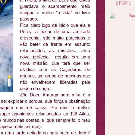
2 POR 1
guardava o acampamento meio
sangue e voltou "a vida" no livro
passado.
Fica claro logo de inicio que ela e
Percy, a pesar de uma amizade
crescente, são muito parecidos e
vão bater de frente em assunto
relacionados as missões. Uma
nova profecia resulta em uma
nova missão, que terá que ser
dividida com as Caçadoras de
artemis, um grupo de meninas que
não envelhecem lideradas pela
deusa da caça.
Zöe Doce Amarga para mim é a
sei explicar o porque, sua força e obstinação
onagem que me cativa. Pra mim o melhor
per agoniantes relacionadas ao Titã Atlas,
e o mundo nas costas, e que sempre foi o meu
 (apesar dele ser mal).
, em uma tarde deitada no meu saco de dormir