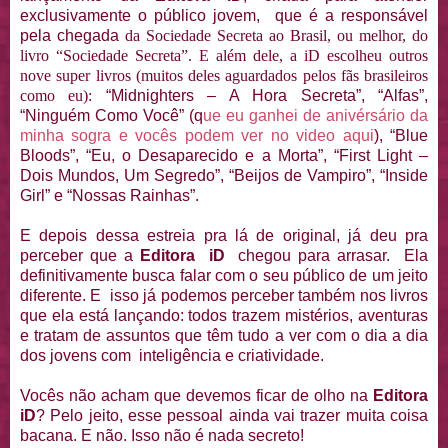
exclusivamente o público jovem, que é a responsável
pela chegada
da Sociedade Secreta ao Brasil, ou melhor, do
livro “Sociedade Secreta”. E além dele, a iD escolheu outros
nove super livros (muitos deles aguardados pelos fãs brasileiros
como eu):
“Midnighters – A Hora Secreta”, “Alfas”,
“Ninguém Como Você” (q
ue eu ganhei de anivérsário da
minha sogra e vocês podem ver no video aqui
), “Blue
Bloods”, “Eu, o Desaparecido e a Morta”, “First Light –
Dois Mundos, Um Segredo”, “Beijos de Vampiro”, “Inside
Girl” e “Nossas Rainhas”.
E depois dessa estreia pra lá de original, já deu pra
perceber que a
Editora iD
chegou para arrasar. Ela
definitivamente busca falar com o seu público de um jeito
diferente. E isso já podemos perceber também nos livros
que ela está lançando: todos trazem mistérios, aventuras
e tratam de assuntos que têm tudo a ver com o dia a dia
dos jovens com inteligência e criatividade.
Vocês não acham que devemos ficar de olho na
Editora
iD
? Pelo jeito, esse pessoal ainda vai trazer muita coisa
bacana. E não. Isso não é nada secreto!