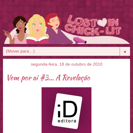
▼
segunda-feira, 18 de outubro de 2010
Vem por ai #3... A Revelação