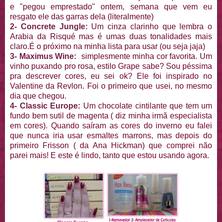
e "pegou emprestado" ontem, semana que vem eu
resgato ele das garras dela (literalmente)
2- Concrete Jungle:
Um cinza clarinho que lembra o
Arabia da Risqué mas é umas duas tonalidades mais
claro.É o próximo na minha lista para usar (ou seja jaja)
3- Maximus Wine:
simplesmente minha cor favorita. Um
vinho puxando pro rosa, estilo Grape sabe? Sou péssima
pra descrever cores, eu sei ok? Ele foi inspirado no
Valentine da Revlon. Foi o primeiro que usei, no mesmo
dia que chegou.
4- Classic Europe:
Um chocolate cintilante que tem um
fundo bem sutil de magenta ( diz minha irmã especialista
em cores). Quando saíram as cores do inverno eu falei
que nunca iria usar esmaltes marrons, mas depois do
primeiro Frisson ( da Ana Hickman) que comprei não
parei mais! E este é lindo, tanto que estou usando agora.