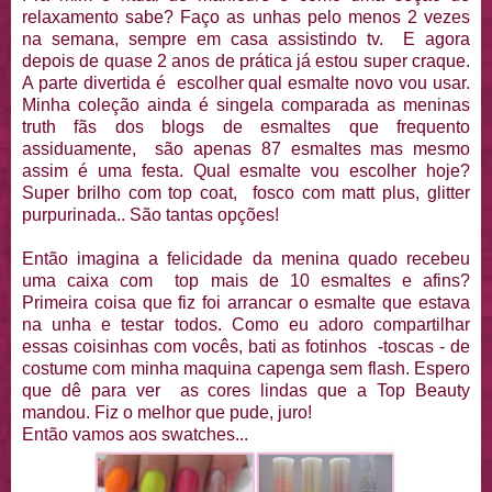
relaxamento sabe? Faço as unhas pelo menos 2 vezes
na semana, sempre em casa assistindo tv. E agora
depois de quase 2 anos de prática já estou super craque.
A parte divertida é escolher qual esmalte novo vou usar.
Minha coleção ainda é singela comparada as meninas
truth fãs dos blogs de esmaltes que frequento
assiduamente, são apenas 87 esmaltes mas mesmo
assim é uma festa. Qual esmalte vou escolher hoje?
Super brilho com top coat, fosco com matt plus, glitter
purpurinada.. São tantas opções!
Então imagina a felicidade da menina quado recebeu
uma caixa com top mais de 10 esmaltes e afins?
Primeira coisa que fiz foi arrancar o esmalte que estava
na unha e testar todos. Como eu adoro compartilhar
essas coisinhas com vocês, bati as fotinhos -toscas - de
costume com minha maquina capenga sem flash. Espero
que dê para ver as cores lindas que a Top Beauty
mandou. Fiz o melhor que pude, juro!
Então vamos aos swatches...