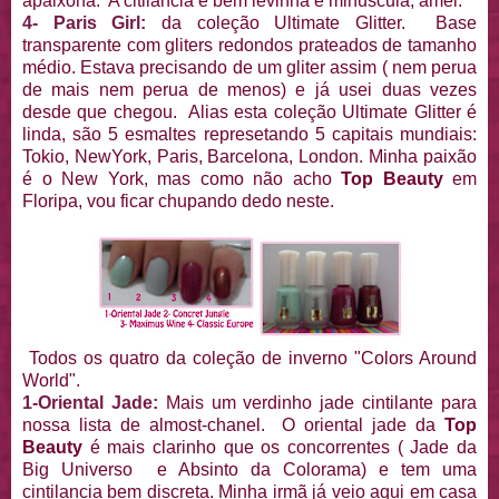
apaixona. A citilancia é bem levinha e minuscula, amei.
4- Paris Girl:
da coleção Ultimate Glitter. Base
transparente com gliters redondos prateados de tamanho
médio. Estava precisando de um gliter assim ( nem perua
de mais nem perua de menos) e já usei duas vezes
desde que chegou. Alias esta coleção Ultimate Glitter é
linda, são 5 esmaltes represetando 5 capitais mundiais:
Tokio, NewYork, Paris, Barcelona, London. Minha paixão
é o New York, mas como não acho
Top Beauty
em
Floripa, vou ficar chupando dedo neste.
Todos os quatro da coleção de inverno "Colors Around
World".
1-Oriental Jade:
Mais um verdinho jade cintilante para
nossa lista de almost-chanel. O oriental jade da
Top
Beauty
é mais clarinho que os concorrentes ( Jade da
Big Universo e Absinto da Colorama) e tem uma
cintilancia bem discreta. Minha irmã já veio aqui em casa