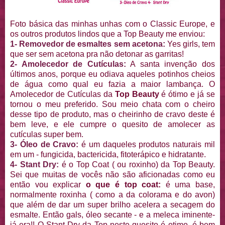
Foto básica das minhas unhas com o Classic Europe, e
os outros produtos lindos que a Top Beauty me enviou:
1- Removedor de esmaltes sem acetona:
Yes girls, tem
que ser sem acetona pra não detonar as garritas!
2- Amolecedor de Cutículas:
A santa invenção dos
últimos anos, porque eu odiava aqueles potinhos cheios
de água como qual eu fazia a maior lambança. O
Amolecedor de Cutículas da
Top Beauty
é ótimo e já se
tornou o meu preferido. Sou meio chata com o cheiro
desse tipo de produto, mas o cheirinho de cravo deste é
bem leve, e ele cumpre o quesito de amolecer as
cutículas super bem.
3- Óleo de Cravo:
é um daqueles produtos naturais mil
em um - fungicida, bactericida, fitoterápico e hidratante.
4- Stant Dry:
é o Top Coat ( ou roxinho) da Top Beauty.
Sei que muitas de vocês não são aficionadas como eu
então vou explicar
o que é top coat:
é uma base,
normalmente roxinha ( como a da colorama e do avon)
que além de dar um super brilho acelera a secagem do
esmalte. Então gals, óleo secante - e a meleca iminente-
já era!! O Stant Dry da Top neste quesito é otimo, é bem