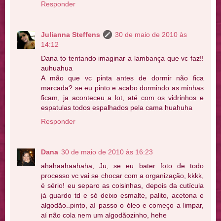
Responder
Julianna Steffens
30 de maio de 2010 às
14:12
Dana to tentando imaginar a lambança que vc faz!!
auhuahua
A mão que vc pinta antes de dormir não fica
marcada? se eu pinto e acabo dormindo as minhas
ficam, ja aconteceu a lot, até com os vidrinhos e
espatulas todos espalhados pela cama huahuha
Responder
Dana
30 de maio de 2010 às 16:23
ahahaahaahaha, Ju, se eu bater foto de todo
processo vc vai se chocar com a organização, kkkk,
é sério! eu separo as coisinhas, depois da cutícula
já guardo td e só deixo esmalte, palito, acetona e
algodão..pinto, aí passo o óleo e começo a limpar,
aí não cola nem um algodãozinho, hehe