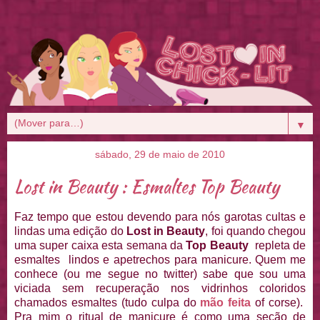
▼
sábado, 29 de maio de 2010
Lost in Beauty : Esmaltes Top Beauty
Faz tempo que estou devendo para nós garotas cultas e
lindas uma edição do
Lost in Beauty
, foi quando chegou
uma super caixa esta semana da
Top Beauty
repleta de
esmaltes lindos e apetrechos para manicure. Quem me
conhece (ou me segue no twitter) sabe que sou uma
viciada sem recuperação nos vidrinhos coloridos
chamados esmaltes (tudo culpa do
mão feita
of corse).
Pra mim o ritual de manicure é como uma seção de