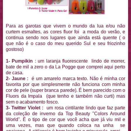
Para as garotas que vivem o mundo da lua e/ou não
curtem esmaltes, as cores fluor foi a moda do verão, e
continua sendo nos lugares que ainda está quente ( o
que não é o caso do meu querido Sul e seu friozinho
gostoso)
1- Pumpikin
: um laranja fluorescente lindo de morrer,
bate de mil a zero o da La Pogge que comprei aqui perto
de casa.
2- Jaune :
é um amarelo marca texto. Não é minha cor
favorita por que simplesmente não funciona com minha
cor de pele (super branca parede). É bem parecido com o
Fluors da Impala (que tenho e também não curti) mas
sem o acabamento fosco.
3- Twitter Violet :
um rosa cintilante lindo que faz parte
da coleção de inverno da Top Beauty "Colors Around
World". É o tipo de cor que você acha que já viu mil e
uma vezes, mas que quando coloca na unha se