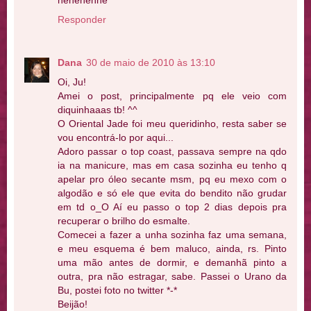
hehehehhe
Responder
Dana
30 de maio de 2010 às 13:10
Oi, Ju!
Amei o post, principalmente pq ele veio com
diquinhaaas tb! ^^
O Oriental Jade foi meu queridinho, resta saber se
vou encontrá-lo por aqui...
Adoro passar o top coast, passava sempre na qdo
ia na manicure, mas em casa sozinha eu tenho q
apelar pro óleo secante msm, pq eu mexo com o
algodão e só ele que evita do bendito não grudar
em td o_O Aí eu passo o top 2 dias depois pra
recuperar o brilho do esmalte.
Comecei a fazer a unha sozinha faz uma semana,
e meu esquema é bem maluco, ainda, rs. Pinto
uma mão antes de dormir, e demanhã pinto a
outra, pra não estragar, sabe. Passei o Urano da
Bu, postei foto no twitter *-*
Beijão!