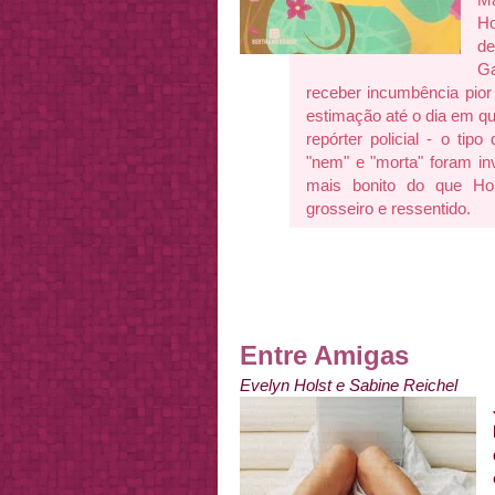
Ho
de
G
receber incumbência pior 
estimação até o dia em qu
repórter policial - o tip
"nem" e "morta" foram i
mais bonito do que Hol
grosseiro e ressentido.
Entre Amigas
Evelyn Holst e Sabine Reichel