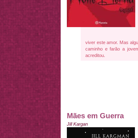
viver este amor. Mas alg
caminho e farão a jove
acreditou.
Mães em Guerra
Jill Kargan