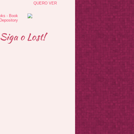
QUERO VER
Siga o Lost!