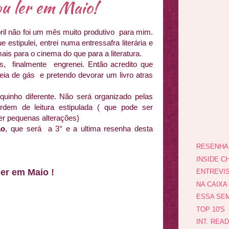
u ler em Maio!
ril não foi um mês muito produtivo para mim.
 estipulei, entrei numa entressafra literária e
is para o cinema do que para a literatura.
is, finalmente engrenei. Então acredito que
eia de gás e pretendo devorar um livro atras
inho diferente. Não será organizado pelas
rdem de leitura estipulada ( que pode ser
er pequenas alterações)
ão
, que será a 3° e a ultima resenha desta
RESENHA
INSIDE CH
ler em Maio !
ENTREVI
NA CAIXA
ESSA SEM
TOP 10'S
INT. REA