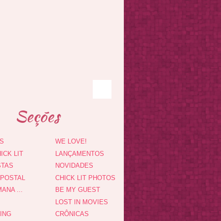
Seções
S
WE LOVE!
ICK LIT
LANÇAMENTOS
STAS
NOVIDADES
 POSTAL
CHICK LIT PHOTOS
ANA ...
BE MY GUEST
LOST IN MOVIES
DING
CRÔNICAS