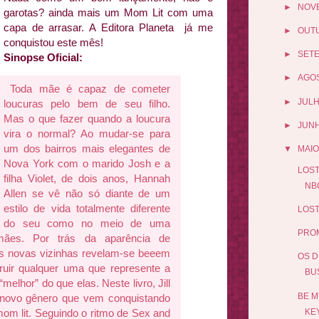
►
NOV
garotas? ainda mais um Mom Lit com uma
capa de arrasar. A Editora Planeta já me
►
OUT
conquistou este mês!
►
SET
Sinopse Oficial:
►
AGO
Toda mãe é capaz de cometer
►
JUL
loucuras pelo bem de seu filho.
Mas o que fazer quando a loucura
►
JUN
vira o normal? Ao mudar-se para
um dos bairros mais elegantes de
▼
MAIO
Nova York com o marido Josh e a
LOST
filha Violet, de dois anos, Hannah
NB
Allen se vê não só diante de um
estilo de vida totalmente diferente
LOST
do seu como no meio de uma
PROM
mães. Por trás da aparência de
as novas vizinhas revelam-se beeem
OS D
truir qualquer uma que represente a
BU
lhor” do que elas. Neste livro, Jill
BE M
ovo gênero que vem conquistando
mom lit. Seguindo o ritmo de Sex and
KE