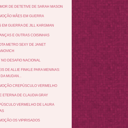
MOR DE DETETIVE DE SARAH MASON
MOÇÃO MÃES EM GUERRA
 EM GUERRA DE JILL KARGMAN
NÇAS E OUTRAS COISINHAS
TA METRO SEXY DE JANET
ANOVICH
 NO DESAFIO NACIONAL
EIS DE ALLIE FINKLE PARA MENINAS:
 DA MUDAN...
MOÇÃO CREPÚSCULO VERMELHO
E ETERNA DE CLAUDIA GRAY
PÚSCULO VERMELHO DE LAURA
AS
OÇÃO OS VIPIRISADOS