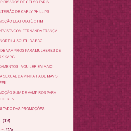
IPIRISADOS DE CELSO FARIA
LTEIRÃO DE CARLY PHILLIPS
OÇÃO ELA FOI ATÉ O FIM
EVISTA COM FERNANDA FRANÇA
NORTH & SOUTH DA BBC
 DE VAMPIROS PARA MULHERES DE
RK KARG
AMENTOS - VOU LER EM MAIO!
DA SEXUAL DA MINHA TIA DE MAVIS
EEK
OÇÃO GUIA DE VAMPIROS PARA
LHERES
ULTADO DAS PROMOÇÕES
(19)
L
(28)
ÇO