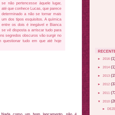
se não pertencesse àquele lugar,
até que conhece Lucas, que parece
determinado a não se tornar mais
um dos tipos esquisitos. A química
entre os dois é inegável e Bianca
se vê disposta a arriscar tudo para
uns segredos obscuros vão surgir no
m questionar tudo em que até hoje
RECENT
(1
►
2016
(1
►
2014
(1
►
2013
(3
►
2012
(7
►
2011
(2
▼
2010
►
DEZ
Nada como um bom lançamento, não é