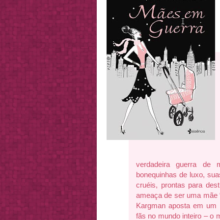
verdadeira guerra de 
bonequinhas de luxo, su
cruéis, prontas para des
ameaça de ser uma mãe “me
Kargman aposta em um n
fãs no mundo inteiro – o 