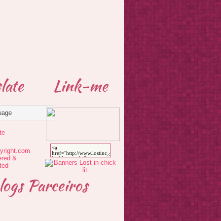
late
Link-me
te
logs Parceiros