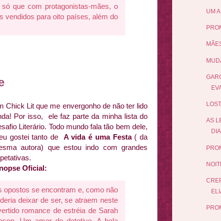
, só que com protagonistas-mães, o
UM A
s vendidos para oito países, além do
PRO
MÃES
MUDA
GARO
e
EV
LOST
 Chick Lit que me envergonho de não ter lido
nda! Por isso, ele faz parte da minha lista do
AS L
safio Literário. Todo mundo fala tão bem dele,
DIA
eu gostei tanto de
A vida é uma Festa
( da
sma autora) que estou indo com grandes
PRO
petativas.
NOIT
nopse Oficial:
CRE
 opostos se encontram e, como não
ELI
deria deixar de ser, se atraem neste
PROM
vertido romance de estréia de Sarah
son, Um amor de detetive. A bela