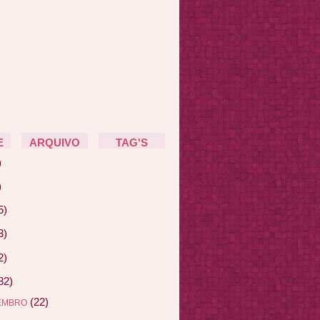
E
ARQUIVO
TAG'S
)
)
5)
3)
2)
82)
(22)
EMBRO