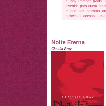
e Tony Parsons (Mais um
divertida para quem procu
mundo das pessoas qu
pulseira de acesso a uma 
Noite Eterna
Claudia Grey