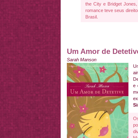
the City e Bridget Jones
romance teve seus direito
Brasil.
Um Amor de Detetiv
Sarah Manson
Um
ai
De
e 
me
ex
Si
Os
po
di
Ma