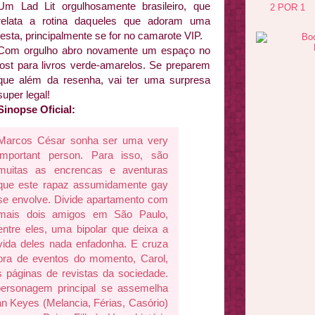
Um Lad Lit orgulhosamente brasileiro, que
2 POR 1
relata a rotina daqueles que adoram uma
festa, principalmente se for no camarote VIP.
Com orgulho abro novamente um espaço no
lost para livros verde-amarelos. Se preparem
que além da resenha, vai ter uma surpresa
super legal!
Sinopse Oficial:
Marcos César sonha ser uma very
important person. Para isso, são
muitas as encrencas e aventuras
que este rapaz assumidamente gay
se envolve. Divide apartamento com
mais dois amigos em São Paulo,
entre eles, uma bipolar que deixa a
vida deles nada enfadonha. E cruza
ora de eventos do momento, Carol,
 páginas de revistas da sociedade.
personagem principal se assemelha
n Keyes (Melancia, Férias, Casório)