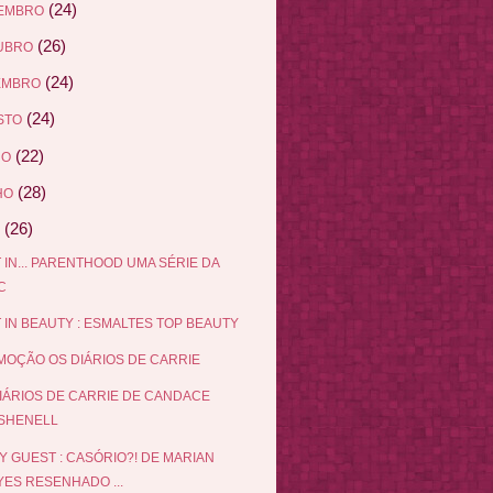
(24)
EMBRO
(26)
UBRO
(24)
EMBRO
(24)
STO
(22)
HO
(28)
HO
(26)
 IN... PARENTHOOD UMA SÉRIE DA
C
 IN BEAUTY : ESMALTES TOP BEAUTY
OÇÃO OS DIÁRIOS DE CARRIE
IÁRIOS DE CARRIE DE CANDACE
SHENELL
Y GUEST : CASÓRIO?! DE MARIAN
YES RESENHADO ...