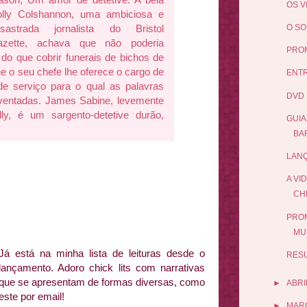
OS V
lly Colshannon, uma ambiciosa e
sastrada jornalista do Bristol
O SO
azette, achava que não poderia
PROM
do que cobrir funerais de bichos de
e o seu chefe lhe oferece o cargo de
ENTR
o de serviço para o qual as palavras
DVD 
nventadas. James Sabine, levemente
ly, é um sargento-detetive durão,
GUIA
BA
LANÇ
A VI
CH
PROM
MU
Já está na minha lista de leituras desde o
RES
lançamento. Adoro chick lits com narrativas
que se apresentam de formas diversas, como
►
ABRI
este por email!
►
MAR