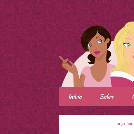
.
Início
Sobre
terça-fei