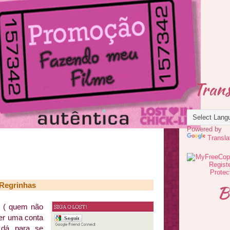
Trans
Powered by
Transla
Regrinhas
B
! ( quem não
ter uma conta
e dá para se