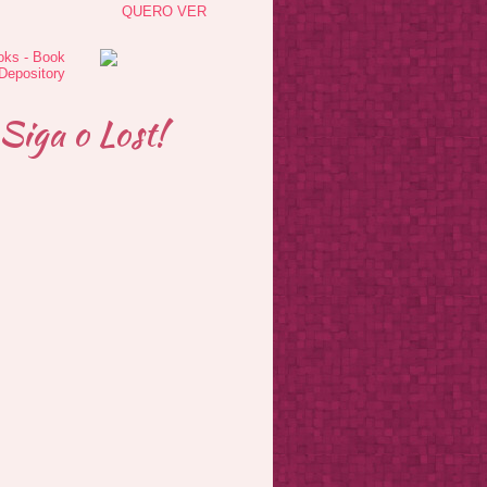
QUERO VER
Siga o Lost!