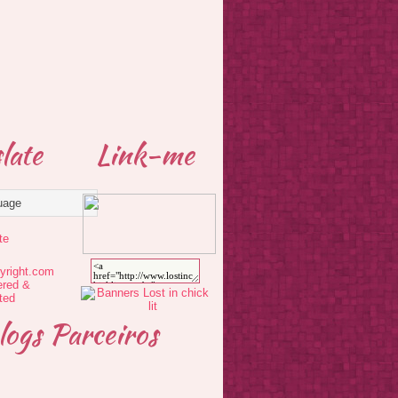
late
Link-me
te
logs Parceiros