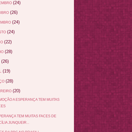
(24)
EMBRO
(26)
UBRO
(24)
EMBRO
(24)
STO
(22)
HO
(28)
HO
(26)
(19)
L
(28)
ÇO
(20)
EREIRO
OÇÃO A ESPERANÇA TEM MUITAS
CES
PERANÇA TEM MUITAS FACES DE
ÍLIA JUNQUEIR...