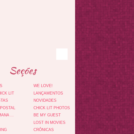
Seções
S
WE LOVE!
ICK LIT
LANÇAMENTOS
STAS
NOVIDADES
 POSTAL
CHICK LIT PHOTOS
ANA ...
BE MY GUEST
LOST IN MOVIES
DING
CRÔNICAS