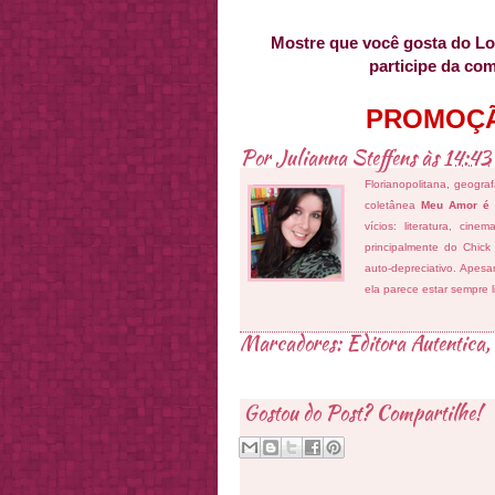
Mostre que você gosta do Lost
participe da co
PROMOÇ
Por
Julianna Steffens
às
14:43
Florianopolitana, geogra
coletânea
Meu Amor é
vícios: literatura, cin
principalmente do Chick
auto-depreciativo. Apes
ela parece estar sempre 
Marcadores:
Editora Autentica
,
Gostou do Post? Compartilhe!