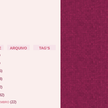
E
ARQUIVO
TAG'S
)
)
5)
3)
2)
82)
(22)
EMBRO