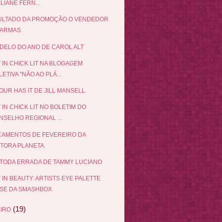
LIANE FERN...
ULTADO DA PROMOÇÃO O VENDEDOR
 ARMAS
DELO DO ANO DE CAROL ALT
 IN CHICK LIT NA BLOGAGEM
ETIVA "NÃO AO PLÁ...
UR HAS IT DE JILL MANSELL
 IN CHICK LIT NO BOLETIM DO
NSELHO REGIONAL ...
AMENTOS DE FEVEREIRO DA
ITORA PLANETA.
TODA ERRADA DE TAMMY LUCIANO
 IN BEAUTY: ARTISTS EYE PALETTE
SE DA SMASHBOX
(19)
IRO