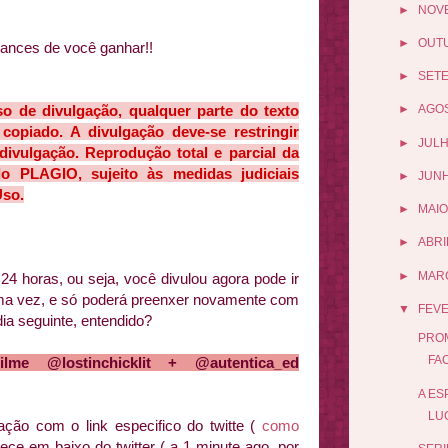
►
NOV
►
OUT
ances de você ganhar!!
►
SET
de divulgação, qualquer parte do texto
►
AGO
copiado. A divulgação deve-se restringir
►
JUL
vulgação. Reprodução total e parcial da
rado PLAGIO, sujeito às medidas judiciais
►
JUN
Uso.
►
MAIO
►
ABRI
►
MAR
24 horas, ou seja, você divulou agora pode ir
uma vez, e só poderá preenxer novamente com
▼
FEV
dia seguinte, entendido?
PROM
FA
me @lostinchicklit + @autentica_
ed
A ES
LUC
ação com o link especifico do twitte (
como
rece em baixo do twitter ( a 1 minute ago, por