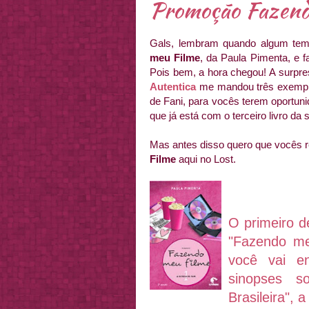
Promoção Fazend
Gals, lembram quando algum temp
meu Filme
, da Paula Pimenta, e f
Pois bem, a hora chegou! A surpre
Autentica
me mandou três exempla
de Fani, para vocês terem oportuni
que já está com o terceiro livro da 
Mas antes disso quero que vocês r
Filme
aqui no Lost.
O pri
meir
o d
"Fazendo me
você vai en
sinopses s
Brasileira", 