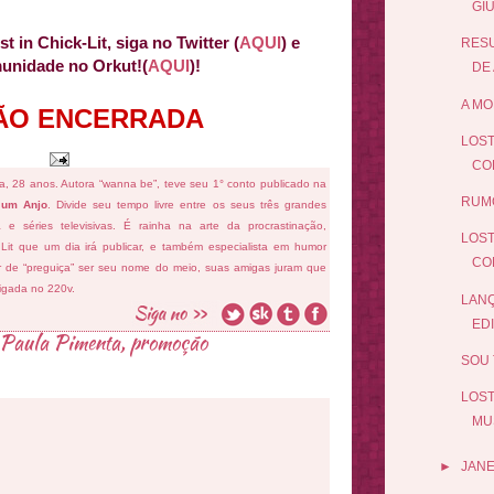
GIU
 in Chick-Lit, siga no Twitter (
AQUI
) e
RES
munidade no Orkut!(
AQUI
)!
DE
A MO
ÃO ENCERRADA
LOST
COL
fa, 28 anos. Autora “wanna be”, teve seu 1° conto publicado na
RUMO
 um Anjo
. Divide seu tempo livre entre os seus três grandes
ema e séries televisivas. É rainha na arte da procrastinação,
LOST
 Lit que um dia irá publicar, e também especialista em humor
CO
ar de “preguiça” ser seu nome do meio, suas amigas juram que
ligada no 220v.
LANÇ
ED
Paula Pimenta
,
promoção
SOU 
LOST
MU
►
JANE