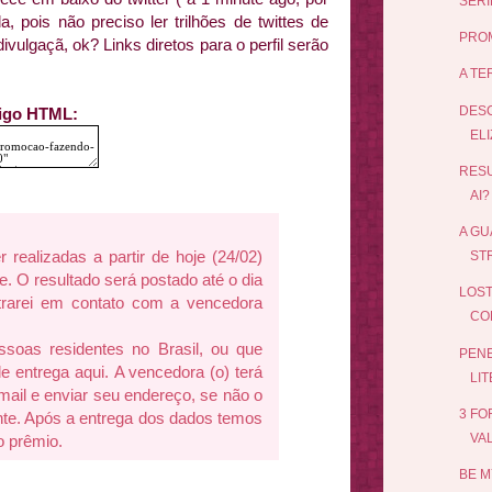
SERI
a, pois não preciso ler trilhões de twittes de
PROM
ivulgaçã, ok? Links diretos para o perfil serão
A TE
DESC
digo HTML:
ELI
RES
AI?
A GU
 realizadas a partir de hoje (24/02)
ST
te. O resultado será postado até o dia
LOST
ntrarei em contato com a vencedora
CO
ssoas residentes no Brasil, ou que
PENE
 entrega aqui.
A vencedora (o) terá
LIT
mail e enviar seu endereço, se não o
3 F
nte. Após a entrega dos dados temos
VA
o prêmio.
BE M