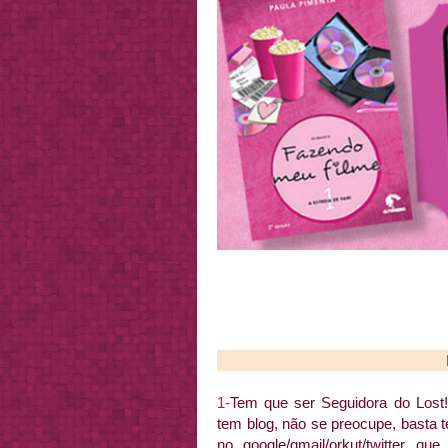
1-
Tem que ser Seguidora do Lost
tem blog, não se preocupe, basta 
no google/gmail/orkut/twitter qu