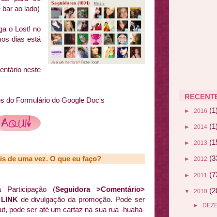
e bar ao lado)
ga o Lost! no
imos dias está
entário neste
RECENT
s do Formulário do Google Doc's
(1
►
2016
(1
►
2014
(1
►
2013
(3
is de uma vez. O que eu faço?
►
2012
(7
►
2011
 Participação (
Seguidora >Comentário>
(2
▼
2010
m
LINK
de divulgação da promoção. Pode ser
►
DEZ
kut, pode ser até um cartaz na sua rua -huaha-