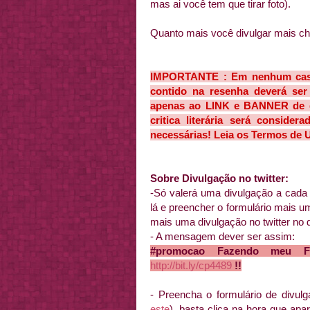
mas ai você tem que tirar foto).
Quanto mais você divulgar mais ch
IMPORTANTE : Em nenhum caso 
contido na resenha deverá ser 
apenas ao LINK e BANNER de di
critica literária será conside
necessárias!
Leia os Termos de 
Sobre Divulgação no twitter:
-Só valerá uma divulgação a cada 
lá e preencher o formulário mais 
mais uma divulgação no twitter no 
- A mensagem dever ser assim:
#promocao Fazendo meu Fil
http://bit.ly/cp4489
!!
- Preencha o formulário de divulg
este
), basta clica na hora que apa