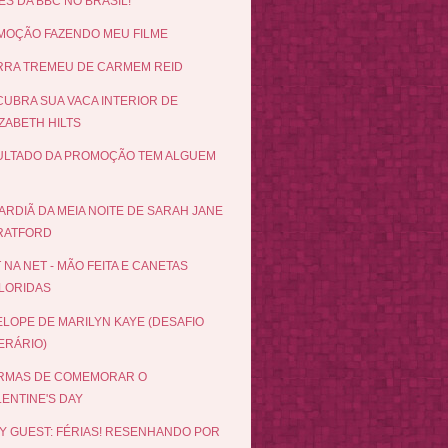
ES DA BBC NO BRASIL!
OÇÃO FAZENDO MEU FILME
RRA TREMEU DE CARMEM REID
UBRA SUA VACA INTERIOR DE
ZABETH HILTS
ULTADO DA PROMOÇÃO TEM ALGUEM
ARDIÃ DA MEIA NOITE DE SARAH JANE
RATFORD
 NA NET - MÃO FEITA E CANETAS
LORIDAS
LOPE DE MARILYN KAYE (DESAFIO
ERÁRIO)
ORMAS DE COMEMORAR O
LENTINE'S DAY
Y GUEST: FÉRIAS! RESENHANDO POR