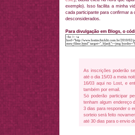
exemplo). Isso facilita a minha vid
cada participante para confirmar a d
desconsiderados.
Para divulgação em Blogs, o có
As inscrições poderão ser
até o dia 15/03 a meia noi
16/03 aqui no Lost, e e
também por email.
Só poderão participar pe
tenham algum endereço de
3 dias para responder o e
sorteio será feito novame
até 30 dias para o envio d