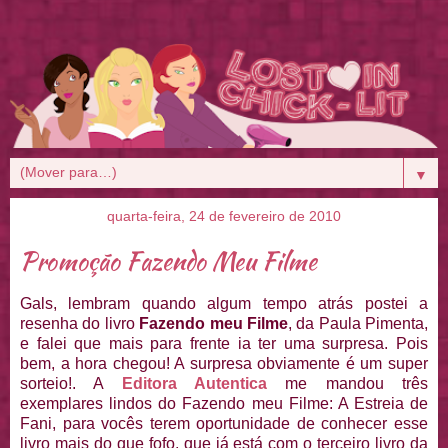
▼
quarta-feira, 24 de fevereiro de 2010
Promoção Fazendo Meu Filme
Gals, lembram quando algum tempo atrás postei a
resenha do livro
Fazendo meu Filme
, da Paula Pimenta,
e falei que mais para frente ia ter uma surpresa. Pois
bem, a hora chegou! A surpresa obviamente é um super
sorteio!. A
Editora Autentica
me mandou três
exemplares lindos do Fazendo meu Filme: A Estreia de
Fani, para vocês terem oportunidade de conhecer esse
livro mais do que fofo, que já está com o terceiro livro da