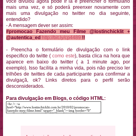
você divulou agora pode ir lá e preencher o formulário
mais uma vez, e só poderá preenxer novamente com
mais uma divulgação no twitter no dia seguinte,
entendido?
- A mensagem dever ser assim:
#promocao Fazendo meu Filme @lostinchicklit +
@autentica_
ed
http://bit.ly/cp4489
!!
- Preencha o formulário de divulgação com o link
especifico do twitte (
como este
), basta clica na hora que
aparece em baixo do twitter ( a 1 minute ago, por
exemplo). Isso facilita a minha vida, pois não preciso ler
trilhões de twittes de cada participante para confirmar a
divulgaçã, ok? Links diretos para o perfil serão
desconsiderados.
Para divulgação em Blogs, o código HTML: