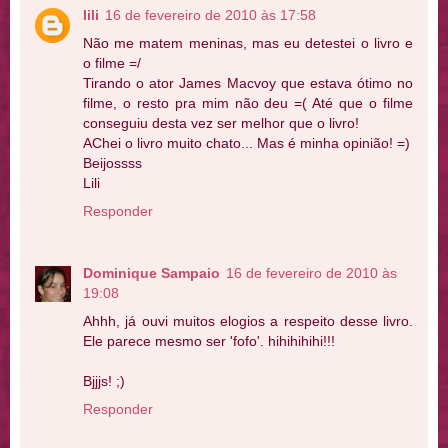
lili
16 de fevereiro de 2010 às 17:58
Não me matem meninas, mas eu detestei o livro e
o filme =/
Tirando o ator James Macvoy que estava ótimo no
filme, o resto pra mim não deu =( Até que o filme
conseguiu desta vez ser melhor que o livro!
AChei o livro muito chato... Mas é minha opinião! =)
Beijossss
Lili
Responder
Dominique Sampaio
16 de fevereiro de 2010 às
19:08
Ahhh, já ouvi muitos elogios a respeito desse livro.
Ele parece mesmo ser 'fofo'. hihihihihi!!!
Bjjjs! ;)
Responder