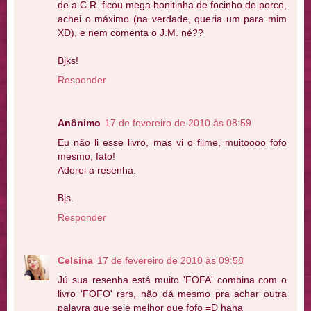
de a C.R. ficou mega bonitinha de focinho de porco,
achei o máximo (na verdade, queria um para mim
XD), e nem comenta o J.M. né??
Bjks!
Responder
Anônimo
17 de fevereiro de 2010 às 08:59
Eu não li esse livro, mas vi o filme, muitoooo fofo
mesmo, fato!
Adorei a resenha.
Bjs.
Responder
Celsina
17 de fevereiro de 2010 às 09:58
Jú sua resenha está muito 'FOFA' combina com o
livro 'FOFO' rsrs, não dá mesmo pra achar outra
palavra que seje melhor que fofo =D haha