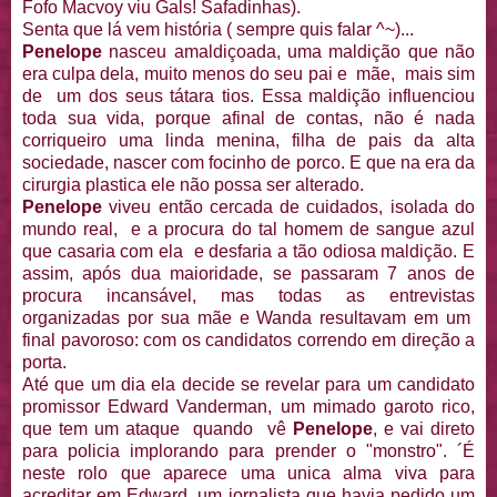
Fofo Macvoy viu Gals! Safadinhas).
Senta que lá vem história ( sempre quis falar ^~)...
Penelope
nasceu amaldiçoada, uma maldição que não
era culpa dela, muito menos do seu pai e mãe, mais sim
de um dos seus tátara tios. Essa maldição influenciou
toda sua vida, porque afinal de contas, não é nada
corriqueiro uma linda menina, filha de pais da alta
sociedade, nascer com focinho de porco. E que na era da
cirurgia plastica ele não possa ser alterado.
Penelope
viveu então cercada de cuidados, isolada do
mundo real, e a procura do tal homem de sangue azul
que casaria com ela e desfaria a tão odiosa maldição. E
assim, após dua maioridade, se passaram 7 anos de
procura incansável, mas todas as entrevistas
organizadas por sua mãe e Wanda resultavam em um
final pavoroso: com os candidatos correndo em direção a
porta.
Até que um dia ela decide se revelar para um candidato
promissor Edward Vanderman, um mimado garoto rico,
que tem um ataque quando vê
Penelope
, e vai direto
para policia implorando para prender o "monstro". ´É
neste rolo que aparece uma unica alma viva para
acreditar em Edward, um jornalista que havia pedido um