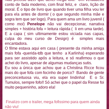
conto de fada moderno, com final feliz, e claro, lição de
moral. É o tipo de livro que quando tiver uma filha vou ler
para ela antes de dormir ( o que segundo minha mãe e
sogra tem que ser logo). Para quem ama um livro juvenil (
como
moi
)
Penelope
não vai decepcionar, narrativa
simples + história fofa = leitura rápida ( li em uma tarde).
E a capa ( sim ultimamente estou viciada nas capas,
culpa do meu curso de Design) é simples mais
encantadora.
O filme estava aqui em casa ( presente da minha amiga
mais fofa -querida-tdb que tenho a Karlinha) esperando
para ser assistido após a leitura, e só reafirmou o que
achei do livro, apesar de algumas mudanças sutis.
Eu sou a única que achou que a Christina Ricce ficou
mais do que fofa com focinho de porco? Bando de gente
preconceituosa viu, ela era super lindinha! E o Sr.
Tumulos, sempre fofo!! Só achei que o papel da Resse foi
muito pequeninho, adoro ela!
Finalizo com o trailer, mega fofissimo para quem ainda
não viu!