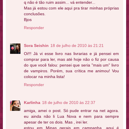
q não é tão ruim assim... vá entender...
Mas já estou com ele aqui pra tirar minhas próprias
conclusões.
Bjos
Responder
Sora Seishin
18 de julho de 2010 às 21:21
Oi!!! Já vi esse livro nas livrarias e já pensei em
comprar para ler, mas até hoje não o fiz por causa
do que você falou: pensei que seria "mais um" livro
de vampiros. Porém, sua crítica me animou! Vou
colocar na minha lista!
Responder
Karlinha
18 de julho de 2010 às 22:37
amiga, amei o post. Só pude entrar na net agora.
eu ainda não li Lua Nova e nem para sempre
apesar de ter os dois. Mas , irei ler.
estou em Minas gerais em campanha. aqui é