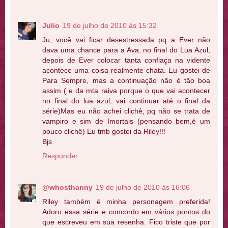
Julio
19 de julho de 2010 às 15:32
Ju, você vai ficar desestressada pq a Ever não
dava uma chance para a Ava, no final do Lua Azul,
depois de Ever colocar tanta confiaça na vidente
acontece uma coisa realmente chata. Eu gostei de
Para Sempre, mas a continuação não é tão boa
assim ( e da mta raiva porque o que vai acontecer
no final do lua azul, vai continuar até o final da
série)Mas eu não achei clichê, pq não se trata de
vampiro e sim de Imortais (pensando bem,é um
pouco clichê) Eu tmb gostei da Riley!!!
Bjs
Responder
@whosthanny
19 de julho de 2010 às 16:06
Riley também é minha personagem preferida!
Adoro essa série e concordo em vários pontos do
que escreveu em sua resenha. Fico triste que por