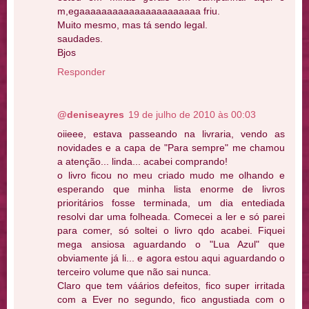
m,egaaaaaaaaaaaaaaaaaaaaaa friu.
Muito mesmo, mas tá sendo legal.
saudades.
Bjos
Responder
@deniseayres
19 de julho de 2010 às 00:03
oiieee, estava passeando na livraria, vendo as
novidades e a capa de "Para sempre" me chamou
a atenção... linda... acabei comprando!
o livro ficou no meu criado mudo me olhando e
esperando que minha lista enorme de livros
prioritários fosse terminada, um dia entediada
resolvi dar uma folheada. Comecei a ler e só parei
para comer, só soltei o livro qdo acabei. Fiquei
mega ansiosa aguardando o "Lua Azul" que
obviamente já li... e agora estou aqui aguardando o
terceiro volume que não sai nunca.
Claro que tem váários defeitos, fico super irritada
com a Ever no segundo, fico angustiada com o