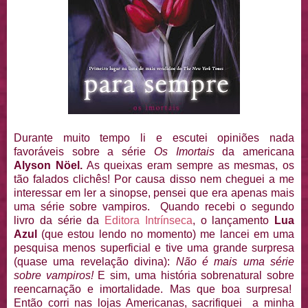
Durante muito tempo li e escutei opiniões nada
favoráveis sobre a série
Os Imortais
da americana
Alyson Nöel.
As queixas eram sempre as mesmas, os
tão falados clichês! Por causa disso nem cheguei a me
interessar em ler a sinopse, pensei que era apenas mais
uma série sobre vampiros. Quando recebi o segundo
livro da série da
Editora Intrínseca
, o lançamento
Lua
Azul
(que estou lendo no momento) me lancei em uma
pesquisa menos superficial e tive uma grande surpresa
(quase uma revelação divina):
Não é mais uma série
sobre vampiros!
E sim, uma história sobrenatural sobre
reencarnação e imortalidade. Mas que boa surpresa!
Então corri nas lojas Americanas, sacrifiquei a minha