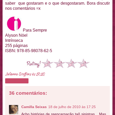
saber que gostaram e o que desgostaram. Bora discutir
nos comentários =x
Para Sempre
Alyson Nöel
Intrínseca
255 páginas
ISBN: 978-85-98078-62-5
Julianna Steffens
às
17:10
Compartilhar
36 comentários:
Camilla Seixas
18 de julho de 2010 às 17:25
Acho histórias de reencarnação taõ sinistras... Mas