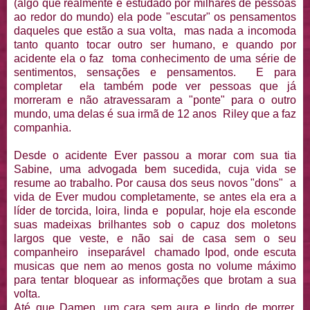
(algo que realmente é estudado por milhares de pessoas
ao redor do mundo) ela pode "escutar" os pensamentos
daqueles que estão a sua volta, mas nada a incomoda
tanto quanto tocar outro ser humano, e quando por
acidente ela o faz toma conhecimento de uma série de
sentimentos, sensações e pensamentos. E para
completar ela também pode ver pessoas que já
morreram e não atravessaram a "ponte" para o outro
mundo, uma delas é sua irmã de 12 anos Riley que a faz
companhia.
Desde o acidente Ever passou a morar com sua tia
Sabine, uma advogada bem sucedida, cuja vida se
resume ao trabalho. Por causa dos seus novos "dons" a
vida de Ever mudou completamente, se antes ela era a
líder de torcida, loira, linda e popular, hoje ela esconde
suas madeixas brilhantes sob o capuz dos moletons
largos que veste, e não sai de casa sem o seu
companheiro inseparável chamado Ipod, onde escuta
musicas que nem ao menos gosta no volume máximo
para tentar bloquear as informações que brotam a sua
volta.
Até que Damen, um cara sem aura e lindo de morrer,