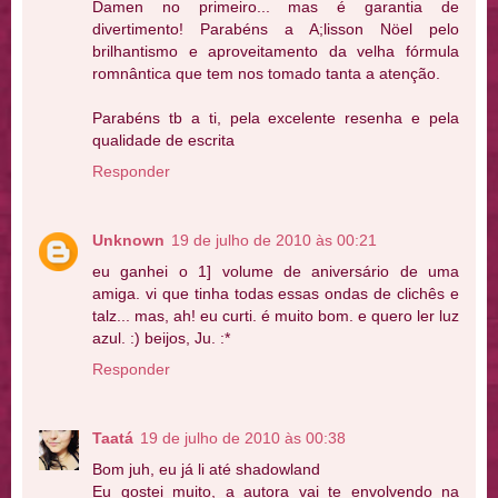
Damen no primeiro... mas é garantia de
divertimento! Parabéns a A;lisson Nöel pelo
brilhantismo e aproveitamento da velha fórmula
romnântica que tem nos tomado tanta a atenção.
Parabéns tb a ti, pela excelente resenha e pela
qualidade de escrita
Responder
Unknown
19 de julho de 2010 às 00:21
eu ganhei o 1] volume de aniversário de uma
amiga. vi que tinha todas essas ondas de clichês e
talz... mas, ah! eu curti. é muito bom. e quero ler luz
azul. :) beijos, Ju. :*
Responder
Taatá
19 de julho de 2010 às 00:38
Bom juh, eu já li até shadowland
Eu gostei muito, a autora vai te envolvendo na