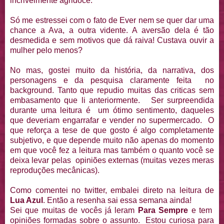
incrivelmente agridoce.
Só me estressei com o fato de Ever nem se quer dar uma
chance a Ava, a outra vidente. A aversão dela é tão
desmedida e sem motivos que dá raiva! Custava ouvir a
mulher pelo menos?
No mas, gostei muito da história, da narrativa, dos
personagens e da pesquisa claramente feita no
background. Tanto que repudio muitas das criticas sem
embasamento que li anteriormente. Ser surpreendida
durante uma leitura é um ótimo sentimento, daqueles
que deveriam engarrafar e vender no supermercado. O
que reforça a tese de que gosto é algo completamente
subjetivo, e que depende muito não apenas do momento
em que você fez a leitura mas também o quanto você se
deixa levar pelas opiniões externas (muitas vezes meras
reproduções mecânicas).
Como comentei no twitter, embalei direto na leitura de
Lua Azul
. Então a resenha sai essa semana ainda!
Sei que muitas de vocês já leram
Para Sempre
e tem
opiniões formadas sobre o assunto. Estou curiosa para