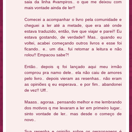
saia da linha #vampiros.. o que me deixou com
mais vontade ainda de ler!!
Comecei a acompanhar o livro pela comunidade e
cheguei a ler até a metade, que era até onde
estava traduzido, então, tive que viajar e parei!! Eu
estava gostando, de verdade!! Mas.. quando eu
voltei, acabei começando outros livros e esse foi
ficando.. e.. um dia.. fui retomar a leitura e não
rolou!! Empacou sabe?!
Então.. depois q foi lançado aqui meu irmão
comprou pra namo dele.. ela não caiu de amores
pelo livro.. depois vieram as resenhas.. não eram
as opiniões q eu esperava.. e por fim.. abandonei
de vez!! Uff..
Maass.. agoraa.. pensando melhor e me lembrando
dos motivos q me levaram a ler em primeiro lugar..
sinto vontade de ler.. mas desde o começo de
novo..
Sua resenha e opinião sobre os personagens é