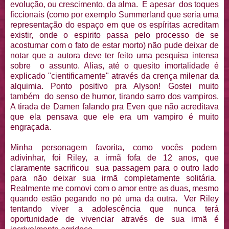
evolução, ou crescimento, da alma. E apesar dos toques
ficcionais (como por exemplo Summerland que seria uma
representação do espaço em que os espíritas acreditam
existir, onde o espirito passa pelo processo de se
acostumar com o fato de estar morto) não pude deixar de
notar que a autora deve ter feito uma pesquisa intensa
sobre o assunto. Alias, até o quesito imortalidade é
explicado "cientificamente" através da crença milenar da
alquimia. Ponto positivo pra Alyson! Gostei muito
também do senso de humor, tirando sarro dos vampiros.
A tirada de Damen falando pra Even que não acreditava
que ela pensava que ele era um vampiro é muito
engraçada.
Minha personagem favorita, como vocês podem
adivinhar, foi Riley, a irmã fofa de 12 anos, que
claramente sacrificou sua passagem para o outro lado
para não deixar sua irmã completamente solitária.
Realmente me comovi com o amor entre as duas, mesmo
quando estão pegando no pé uma da outra. Ver Riley
tentando viver a adolescência que nunca terá
oportunidade de vivenciar através de sua irmã é