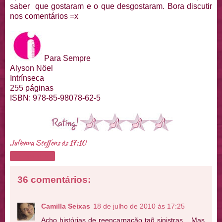
saber que gostaram e o que desgostaram. Bora discutir
nos comentários =x
Para Sempre
Alyson Nöel
Intrínseca
255 páginas
ISBN: 978-85-98078-62-5
Julianna Steffens
às
17:10
Compartilhar
36 comentários:
Camilla Seixas
18 de julho de 2010 às 17:25
Acho histórias de reencarnação taõ sinistras... Mas