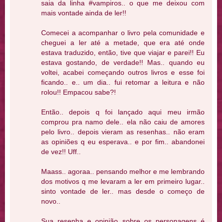
saia da linha #vampiros.. o que me deixou com
mais vontade ainda de ler!!
Comecei a acompanhar o livro pela comunidade e
cheguei a ler até a metade, que era até onde
estava traduzido, então, tive que viajar e parei!! Eu
estava gostando, de verdade!! Mas.. quando eu
voltei, acabei começando outros livros e esse foi
ficando.. e.. um dia.. fui retomar a leitura e não
rolou!! Empacou sabe?!
Então.. depois q foi lançado aqui meu irmão
comprou pra namo dele.. ela não caiu de amores
pelo livro.. depois vieram as resenhas.. não eram
as opiniões q eu esperava.. e por fim.. abandonei
de vez!! Uff..
Maass.. agoraa.. pensando melhor e me lembrando
dos motivos q me levaram a ler em primeiro lugar..
sinto vontade de ler.. mas desde o começo de
novo..
Sua resenha e opinião sobre os personagens é