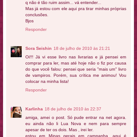
q não é tão ruim assim... vá entender...
Mas já estou com ele aqui pra tirar minhas próprias
conclusões.
Bjos
Responder
Sora Seishin
18 de julho de 2010 às 21:21
Oi!!! Já vi esse livro nas livrarias e já pensei em
comprar para ler, mas até hoje não o fiz por causa
do que você falou: pensei que seria "mais um" livro
de vampiros. Porém, sua crítica me animou! Vou
colocar na minha lista!
Responder
Karlinha
18 de julho de 2010 às 22:37
amiga, amei o post. Só pude entrar na net agora.
eu ainda não li Lua Nova e nem para sempre
apesar de ter os dois. Mas , irei ler.
estou em Minas gerais em campanha. aqui é