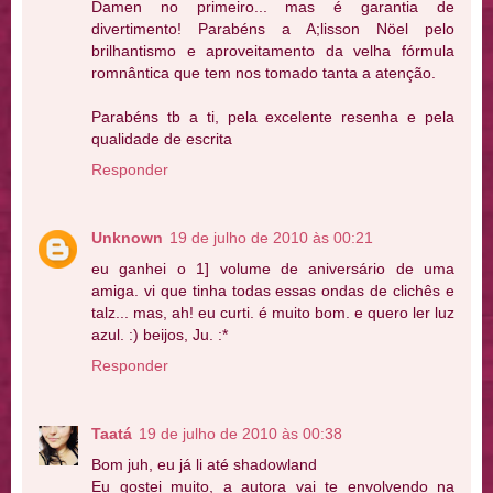
Damen no primeiro... mas é garantia de
divertimento! Parabéns a A;lisson Nöel pelo
brilhantismo e aproveitamento da velha fórmula
romnântica que tem nos tomado tanta a atenção.
Parabéns tb a ti, pela excelente resenha e pela
qualidade de escrita
Responder
Unknown
19 de julho de 2010 às 00:21
eu ganhei o 1] volume de aniversário de uma
amiga. vi que tinha todas essas ondas de clichês e
talz... mas, ah! eu curti. é muito bom. e quero ler luz
azul. :) beijos, Ju. :*
Responder
Taatá
19 de julho de 2010 às 00:38
Bom juh, eu já li até shadowland
Eu gostei muito, a autora vai te envolvendo na