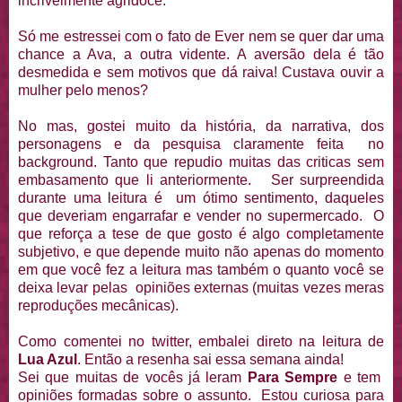
incrivelmente agridoce.
Só me estressei com o fato de Ever nem se quer dar uma
chance a Ava, a outra vidente. A aversão dela é tão
desmedida e sem motivos que dá raiva! Custava ouvir a
mulher pelo menos?
No mas, gostei muito da história, da narrativa, dos
personagens e da pesquisa claramente feita no
background. Tanto que repudio muitas das criticas sem
embasamento que li anteriormente. Ser surpreendida
durante uma leitura é um ótimo sentimento, daqueles
que deveriam engarrafar e vender no supermercado. O
que reforça a tese de que gosto é algo completamente
subjetivo, e que depende muito não apenas do momento
em que você fez a leitura mas também o quanto você se
deixa levar pelas opiniões externas (muitas vezes meras
reproduções mecânicas).
Como comentei no twitter, embalei direto na leitura de
Lua Azul
. Então a resenha sai essa semana ainda!
Sei que muitas de vocês já leram
Para Sempre
e tem
opiniões formadas sobre o assunto. Estou curiosa para