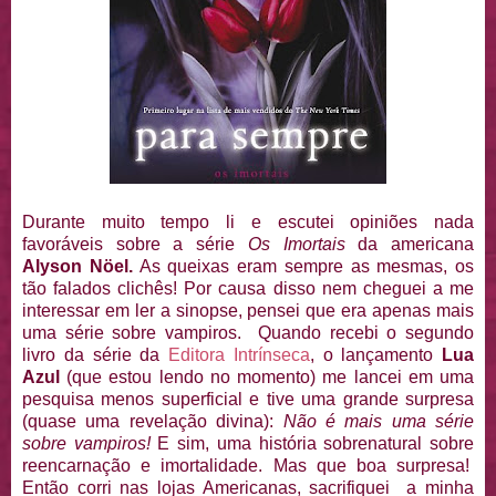
Durante muito tempo li e escutei opiniões nada
favoráveis sobre a série
Os Imortais
da americana
Alyson Nöel.
As queixas eram sempre as mesmas, os
tão falados clichês! Por causa disso nem cheguei a me
interessar em ler a sinopse, pensei que era apenas mais
uma série sobre vampiros. Quando recebi o segundo
livro da série da
Editora Intrínseca
, o lançamento
Lua
Azul
(que estou lendo no momento) me lancei em uma
pesquisa menos superficial e tive uma grande surpresa
(quase uma revelação divina):
Não é mais uma série
sobre vampiros!
E sim, uma história sobrenatural sobre
reencarnação e imortalidade. Mas que boa surpresa!
Então corri nas lojas Americanas, sacrifiquei a minha