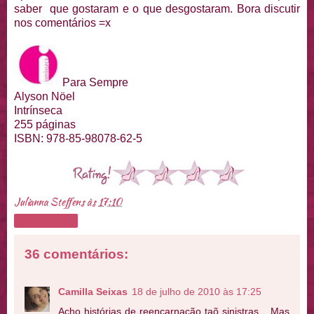
saber que gostaram e o que desgostaram. Bora discutir
nos comentários =x
Para Sempre
Alyson Nöel
Intrínseca
255 páginas
ISBN: 978-85-98078-62-5
Julianna Steffens
às
17:10
Compartilhar
36 comentários:
Camilla Seixas
18 de julho de 2010 às 17:25
Acho histórias de reencarnação taõ sinistras... Mas