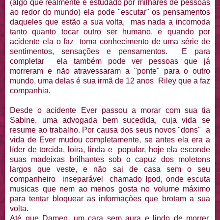
(algo que realmente é estudado por milhares de pessoas
ao redor do mundo) ela pode "escutar" os pensamentos
daqueles que estão a sua volta, mas nada a incomoda
tanto quanto tocar outro ser humano, e quando por
acidente ela o faz toma conhecimento de uma série de
sentimentos, sensações e pensamentos. E para
completar ela também pode ver pessoas que já
morreram e não atravessaram a "ponte" para o outro
mundo, uma delas é sua irmã de 12 anos Riley que a faz
companhia.
Desde o acidente Ever passou a morar com sua tia
Sabine, uma advogada bem sucedida, cuja vida se
resume ao trabalho. Por causa dos seus novos "dons" a
vida de Ever mudou completamente, se antes ela era a
líder de torcida, loira, linda e popular, hoje ela esconde
suas madeixas brilhantes sob o capuz dos moletons
largos que veste, e não sai de casa sem o seu
companheiro inseparável chamado Ipod, onde escuta
musicas que nem ao menos gosta no volume máximo
para tentar bloquear as informações que brotam a sua
volta.
Até que Damen, um cara sem aura e lindo de morrer,