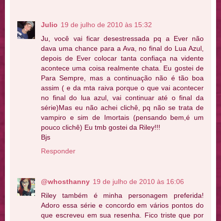
Julio
19 de julho de 2010 às 15:32
Ju, você vai ficar desestressada pq a Ever não
dava uma chance para a Ava, no final do Lua Azul,
depois de Ever colocar tanta confiaça na vidente
acontece uma coisa realmente chata. Eu gostei de
Para Sempre, mas a continuação não é tão boa
assim ( e da mta raiva porque o que vai acontecer
no final do lua azul, vai continuar até o final da
série)Mas eu não achei clichê, pq não se trata de
vampiro e sim de Imortais (pensando bem,é um
pouco clichê) Eu tmb gostei da Riley!!!
Bjs
Responder
@whosthanny
19 de julho de 2010 às 16:06
Riley também é minha personagem preferida!
Adoro essa série e concordo em vários pontos do
que escreveu em sua resenha. Fico triste que por