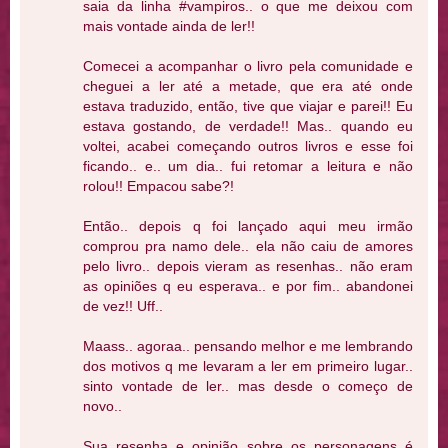
saia da linha #vampiros.. o que me deixou com
mais vontade ainda de ler!!
Comecei a acompanhar o livro pela comunidade e
cheguei a ler até a metade, que era até onde
estava traduzido, então, tive que viajar e parei!! Eu
estava gostando, de verdade!! Mas.. quando eu
voltei, acabei começando outros livros e esse foi
ficando.. e.. um dia.. fui retomar a leitura e não
rolou!! Empacou sabe?!
Então.. depois q foi lançado aqui meu irmão
comprou pra namo dele.. ela não caiu de amores
pelo livro.. depois vieram as resenhas.. não eram
as opiniões q eu esperava.. e por fim.. abandonei
de vez!! Uff..
Maass.. agoraa.. pensando melhor e me lembrando
dos motivos q me levaram a ler em primeiro lugar..
sinto vontade de ler.. mas desde o começo de
novo..
Sua resenha e opinião sobre os personagens é