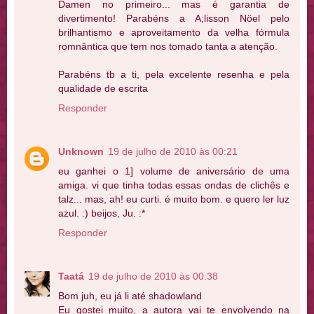
Damen no primeiro... mas é garantia de
divertimento! Parabéns a A;lisson Nöel pelo
brilhantismo e aproveitamento da velha fórmula
romnântica que tem nos tomado tanta a atenção.
Parabéns tb a ti, pela excelente resenha e pela
qualidade de escrita
Responder
Unknown
19 de julho de 2010 às 00:21
eu ganhei o 1] volume de aniversário de uma
amiga. vi que tinha todas essas ondas de clichês e
talz... mas, ah! eu curti. é muito bom. e quero ler luz
azul. :) beijos, Ju. :*
Responder
Taatá
19 de julho de 2010 às 00:38
Bom juh, eu já li até shadowland
Eu gostei muito, a autora vai te envolvendo na