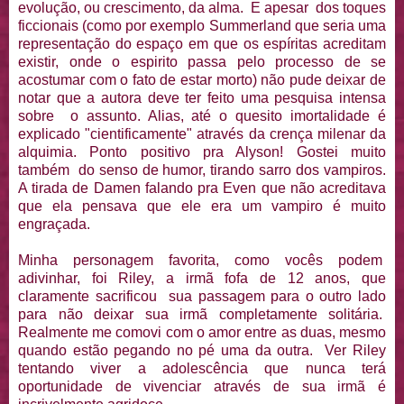
evolução, ou crescimento, da alma. E apesar dos toques
ficcionais (como por exemplo Summerland que seria uma
representação do espaço em que os espíritas acreditam
existir, onde o espirito passa pelo processo de se
acostumar com o fato de estar morto) não pude deixar de
notar que a autora deve ter feito uma pesquisa intensa
sobre o assunto. Alias, até o quesito imortalidade é
explicado "cientificamente" através da crença milenar da
alquimia. Ponto positivo pra Alyson! Gostei muito
também do senso de humor, tirando sarro dos vampiros.
A tirada de Damen falando pra Even que não acreditava
que ela pensava que ele era um vampiro é muito
engraçada.
Minha personagem favorita, como vocês podem
adivinhar, foi Riley, a irmã fofa de 12 anos, que
claramente sacrificou sua passagem para o outro lado
para não deixar sua irmã completamente solitária.
Realmente me comovi com o amor entre as duas, mesmo
quando estão pegando no pé uma da outra. Ver Riley
tentando viver a adolescência que nunca terá
oportunidade de vivenciar através de sua irmã é