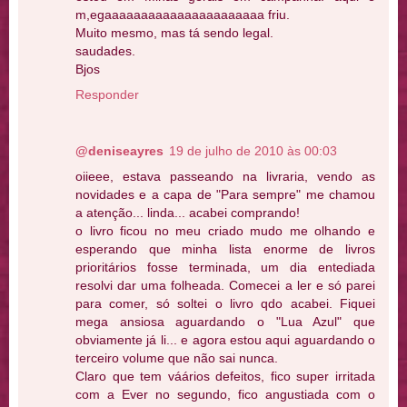
m,egaaaaaaaaaaaaaaaaaaaaaa friu.
Muito mesmo, mas tá sendo legal.
saudades.
Bjos
Responder
@deniseayres
19 de julho de 2010 às 00:03
oiieee, estava passeando na livraria, vendo as
novidades e a capa de "Para sempre" me chamou
a atenção... linda... acabei comprando!
o livro ficou no meu criado mudo me olhando e
esperando que minha lista enorme de livros
prioritários fosse terminada, um dia entediada
resolvi dar uma folheada. Comecei a ler e só parei
para comer, só soltei o livro qdo acabei. Fiquei
mega ansiosa aguardando o "Lua Azul" que
obviamente já li... e agora estou aqui aguardando o
terceiro volume que não sai nunca.
Claro que tem váários defeitos, fico super irritada
com a Ever no segundo, fico angustiada com o