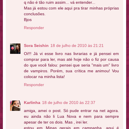
q não é tão ruim assim... vá entender...
Mas já estou com ele aqui pra tirar minhas próprias
conclusões.
Bjos
Responder
Sora Seishin
18 de julho de 2010 às 21:21
Oi!!! Já vi esse livro nas livrarias e já pensei em
comprar para ler, mas até hoje não o fiz por causa
do que você falou: pensei que seria "mais um" livro
de vampiros. Porém, sua crítica me animou! Vou
colocar na minha lista!
Responder
Karlinha
18 de julho de 2010 às 22:37
amiga, amei o post. Só pude entrar na net agora.
eu ainda não li Lua Nova e nem para sempre
apesar de ter os dois. Mas , irei ler.
estou em Minas gerais em campanha. aqui é