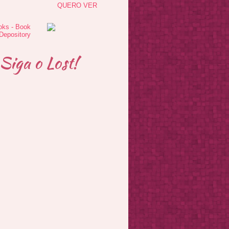
QUERO VER
Siga o Lost!