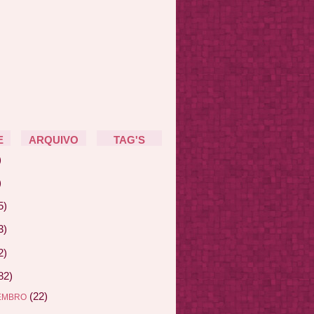
E
ARQUIVO
TAG'S
)
)
5)
3)
2)
82)
(22)
EMBRO