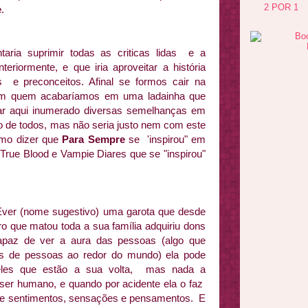
2 POR 1
e
.
ia suprimir todas as criticas lidas e a
teriormente, e que iria aproveitar a história
 e preconceitos. Afinal se formos cair na
em quem acabaríamos em uma ladainha que
ar aqui inumerado diversas semelhanças em
o de todos, mas não seria justo nem com este
omo dizer que
Para Sempre
se 'inspirou" em
True Blood e Vampie Diares que se "inspirou"
 Ever (nome sugestivo) uma garota que desde
ro que matou toda a sua família adquiriu dons
capaz de ver a aura das pessoas (algo que
es de pessoas ao redor do mundo) ela pode
eles que estão a sua volta, mas nada a
 ser humano, e quando por acidente ela o faz
de sentimentos, sensações e pensamentos. E