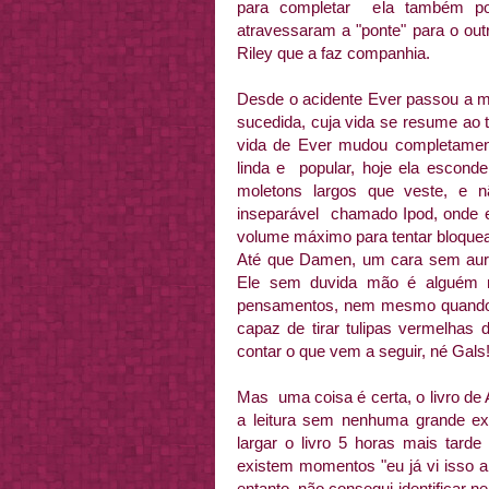
para completar ela também p
atravessaram a "ponte" para o ou
Riley que a faz companhia.
Desde o acidente Ever passou a 
sucedida, cuja vida se resume ao 
vida de Ever mudou completamente,
linda e popular, hoje ela escond
moletons largos que veste, e
inseparável chamado Ipod, onde
volume máximo para tentar bloquea
Até que Damen, um cara sem aura
Ele sem duvida mão é alguém n
pensamentos, nem mesmo quando o 
capaz de tirar tulipas vermelhas
contar o que vem a seguir, né Gals
Mas uma coisa é certa, o livro d
a leitura sem nenhuma grande ex
largar o livro 5 horas mais tard
existem momentos "eu já vi isso a
entanto, não consegui identificar