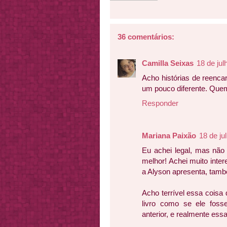
36 comentários:
Camilla Seixas
18 de jul
Acho histórias de reenca
um pouco diferente. Que
Responder
Mariana Paixão
18 de ju
Eu achei legal, mas não
melhor! Achei muito inter
a Alyson apresenta, tam
Acho terrível essa coisa 
livro como se ele foss
anterior, e realmente essa