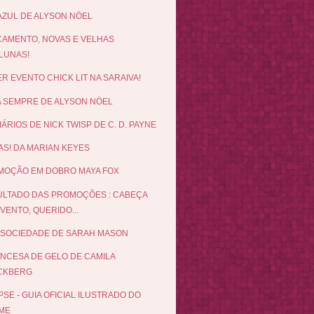
AZUL DE ALYSON NÖEL
AMENTO, NOVAS E VELHAS
LUNAS!
R EVENTO CHICK LIT NA SARAIVA!
 SEMPRE DE ALYSON NÖEL
IÁRIOS DE NICK TWISP DE C. D. PAYNE
AS! DA MARIAN KEYES
MOÇÃO EM DOBRO MAYA FOX
LTADO DAS PROMOÇÕES : CABEÇA
VENTO, QUERIDO...
 SOCIEDADE DE SARAH MASON
INCESA DE GELO DE CAMILA
CKBERG
PSE - GUIA OFICIAL ILUSTRADO DO
LME