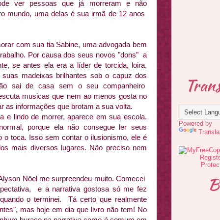
ode ver pessoas que já morreram e não
tro mundo, uma delas é sua irmã de 12 anos
morar com sua tia Sabine, uma advogada bem
trabalho. Por causa dos seus novos "dons" a
 se antes ela era a líder de torcida, loira,
e suas madeixas brilhantes sob o capuz dos
Trans
 não sai de casa sem o seu companheiro
 escuta musicas que nem ao menos gosta no
r as informações que brotam a sua volta.
 e lindo de morrer, aparece em sua escola.
Powered by
ormal, porque ela não consegue ler seus
Transla
toca. Isso sem contar o ilusionismo, ele é
 dos mais diversos lugares. Não preciso nem
!
B
e Alyson Nöel me surpreendeu muito. Comecei
pectativa, e a narrativa gostosa só me fez
e quando o terminei. Tá certo que realmente
ntes", mas hoje em dia que livro não tem! No
 nenhum buraco na narrativa como é comum em