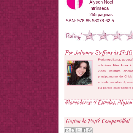
Alyson Nöel
Intrínseca
255 páginas
ISBN: 978-85-98078-62-5
Por
Julianna Steffens
às
17:10
Florianopolitana, geogra
coletânea
Meu Amor é
vícios: literatura, cin
principalmente do Chick
auto-depreciativo. Apes
ela parece estar sempre 
Marcadores:
4 Estrelas
,
Alyson
Gostou do Post? Compartilhe!