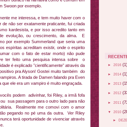
 em Swoon por exemplo.
lmente me interessa, e tem muito haver com o
r de não ser exatamente praticante, fui criada
smo kardesista, e por isso acredito tanto em
e evolução, ou crescimento, da alma. E
como por exemplo Summerland que seria uma
 espíritas acreditam existir, onde o espirito
tumar com o fato de estar morto) não pude
RECENT
ve ter feito uma pesquisa intensa sobre o
(1
►
2016
lidade é explicado "cientificamente" através da
 positivo pra Alyson! Gostei muito também do
(1
►
2014
 vampiros. A tirada de Damen falando pra Even
a que ele era um vampiro é muito engraçada.
(1
►
2013
(3
►
2012
ocês podem adivinhar, foi Riley, a irmã fofa
icou sua passagem para o outro lado para não
(7
►
2011
solitária. Realmente me comovi com o amor
(2
▼
2010
tão pegando no pé uma da outra. Ver Riley
 nunca terá oportunidade de vivenciar através
►
DEZ
e.