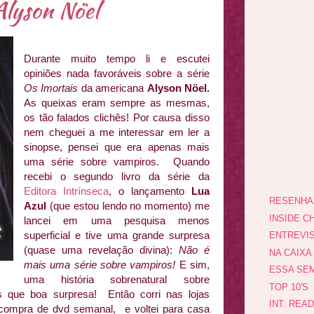
lyson Nöel
Durante muito tempo li e escutei
opiniões nada favoráveis sobre a série
Os Imortais
da americana
Alyson Nöel.
As queixas eram sempre as mesmas,
os tão falados clichês! Por causa disso
nem cheguei a me interessar em ler a
sinopse, pensei que era apenas mais
uma série sobre vampiros. Quando
recebi o segundo livro da série da
Editora Intrínseca
, o lançamento
Lua
RESENHA
Azul
(que estou lendo no momento) me
INSIDE CH
lancei em uma pesquisa menos
superficial e tive uma grande surpresa
ENTREVI
(quase uma revelação divina):
Não é
NA CAIXA
mais uma série sobre vampiros!
E sim,
ESSA SEM
uma história sobrenatural sobre
TOP 10'S
s que boa surpresa! Então corri nas lojas
INT. REA
 compra de dvd semanal, e voltei para casa