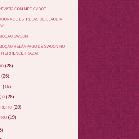
EVISTA COM MEG CABOT
DORA DE ESTRELAS DE CLAUDIA
AY
MOÇÃO SWOON
MOÇÃO RELÂMPAGO DE SWOON NO
ITTER! (ENCERRADA)
(28)
HO
(26)
(19)
L
(28)
ÇO
(20)
EREIRO
(19)
IRO
5)