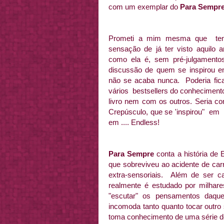
com um exemplar do
Para Sempr
Prometi a mim mesma que tentar
sensação de já ter visto aquilo an
como ela é, sem pré-julgamentos
discussão de quem se inspirou 
não se acaba nunca. Poderia fic
vários bestsellers do conheciment
livro nem com os outros. Seria c
Crepúsculo, que se 'inspirou" em 
em .... Endless!
Para Sempre
conta a história de
que sobreviveu ao acidente de car
extra-sensoriais. Além de ser 
realmente é estudado por milhar
"escutar" os pensamentos daqu
incomoda tanto quanto tocar outro
toma conhecimento de uma série 