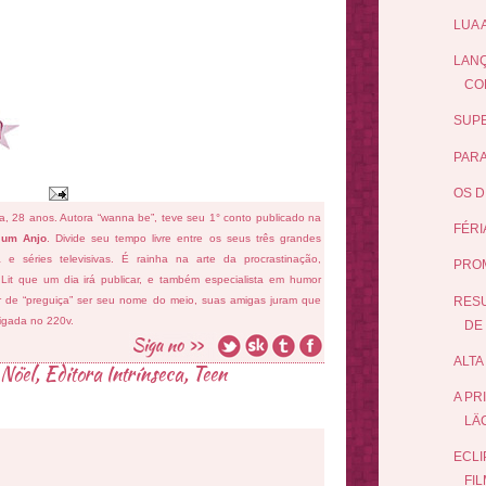
LUA 
LANÇ
CO
SUPE
PARA
OS D
fa, 28 anos. Autora “wanna be”, teve seu 1° conto publicado na
FÉRI
 um Anjo
. Divide seu tempo livre entre os seus três grandes
ema e séries televisivas. É rainha na arte da procrastinação,
PRO
 Lit que um dia irá publicar, e também especialista em humor
RESU
ar de “preguiça” ser seu nome do meio, suas amigas juram que
ligada no 220v.
DE 
ALTA
 Nöel
,
Editora Intrínseca
,
Teen
A PR
LÄ
ECLI
FI