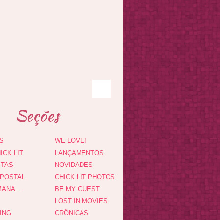
Seções
S
WE LOVE!
ICK LIT
LANÇAMENTOS
STAS
NOVIDADES
 POSTAL
CHICK LIT PHOTOS
ANA ...
BE MY GUEST
LOST IN MOVIES
DING
CRÔNICAS