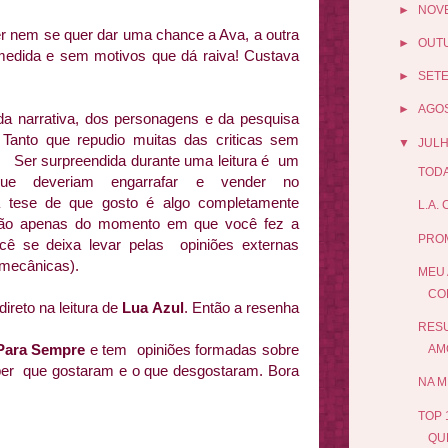
►
NOV
r nem se quer dar uma chance a Ava, a outra
►
OUT
smedida e sem motivos que dá raiva! Custava
►
SET
►
AGO
 da narrativa, dos personagens e da pesquisa
 Tanto que repudio muitas das criticas sem
▼
JUL
. Ser surpreendida durante uma leitura é um
TODA
que deveriam engarrafar e vender no
 tese de que gosto é algo completamente
L.A.
 não apenas do momento em que você fez a
PRO
cê se deixa levar pelas opiniões externas
mecânicas).
MEU 
COL
ireto na leitura de
Lua Azul
. Então a resenha
RESU
Para Sempre
e tem opiniões formadas sobre
AM
ber que gostaram e o que desgostaram. Bora
NA M
TOP 
QUE