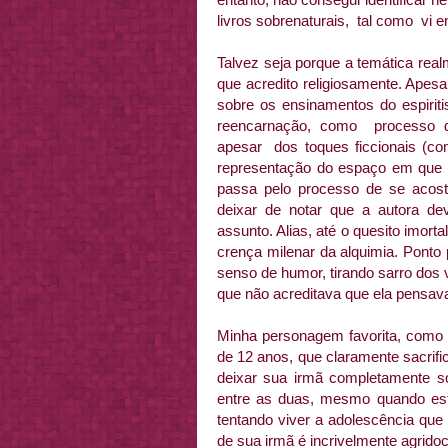
livros sobrenaturais, tal como vi
Talvez seja porque a temática rea
que acredito religiosamente. Apesa
sobre os ensinamentos do espiriti
reencarnação, como processo d
apesar dos toques ficcionais (
representação do espaço em que os
passa pelo processo de se acos
deixar de notar que a autora de
assunto. Alias, até o quesito imorta
crença milenar da alquimia. Ponto
senso de humor, tirando sarro dos
que não acreditava que ela pensav
Minha personagem favorita, como v
de 12 anos, que claramente sacrif
deixar sua irmã completamente 
entre as duas, mesmo quando es
tentando viver a adolescência que
de sua irmã é incrivelmente agridoc