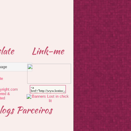
late
Link-me
te
logs Parceiros