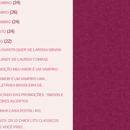
(24)
EMBRO
(26)
UBRO
(24)
EMBRO
(24)
STO
(22)
HO
 GAROTA QUER DE LARISSA SIRIANI
 CANDY DE LAUREN CONRAD
MOÇÃO MEU AMOR É UM VAMPIRO
AMOR É UM VAMPIRO UMA,
ETÂNEA BRASILEIRA DE...
LTADO DAS PROMOÇÕES : SWOON E
ORES INCERTOS
INHA CAIXA POSTAL! #01
10'S: OS 10 CHICK LITS CLASSICOS
 VOCÊ PREC...