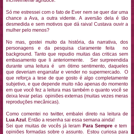
incrivelmente agridoce.
Só me estressei com o fato de Ever nem se quer dar uma
chance a Ava, a outra vidente. A aversão dela é tão
desmedida e sem motivos que dá raiva! Custava ouvir a
mulher pelo menos?
No mas, gostei muito da história, da narrativa, dos
personagens e da pesquisa claramente feita no
background. Tanto que repudio muitas das criticas sem
embasamento que li anteriormente. Ser surpreendida
durante uma leitura é um ótimo sentimento, daqueles
que deveriam engarrafar e vender no supermercado. O
que reforça a tese de que gosto é algo completamente
subjetivo, e que depende muito não apenas do momento
em que você fez a leitura mas também o quanto você se
deixa levar pelas opiniões externas (muitas vezes meras
reproduções mecânicas).
Como comentei no twitter, embalei direto na leitura de
Lua Azul
. Então a resenha sai essa semana ainda!
Sei que muitas de vocês já leram
Para Sempre
e tem
opiniões formadas sobre o assunto. Estou curiosa para