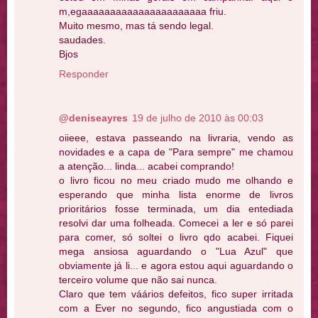
m,egaaaaaaaaaaaaaaaaaaaaaa friu.
Muito mesmo, mas tá sendo legal.
saudades.
Bjos
Responder
@deniseayres
19 de julho de 2010 às 00:03
oiieee, estava passeando na livraria, vendo as
novidades e a capa de "Para sempre" me chamou
a atenção... linda... acabei comprando!
o livro ficou no meu criado mudo me olhando e
esperando que minha lista enorme de livros
prioritários fosse terminada, um dia entediada
resolvi dar uma folheada. Comecei a ler e só parei
para comer, só soltei o livro qdo acabei. Fiquei
mega ansiosa aguardando o "Lua Azul" que
obviamente já li... e agora estou aqui aguardando o
terceiro volume que não sai nunca.
Claro que tem váários defeitos, fico super irritada
com a Ever no segundo, fico angustiada com o