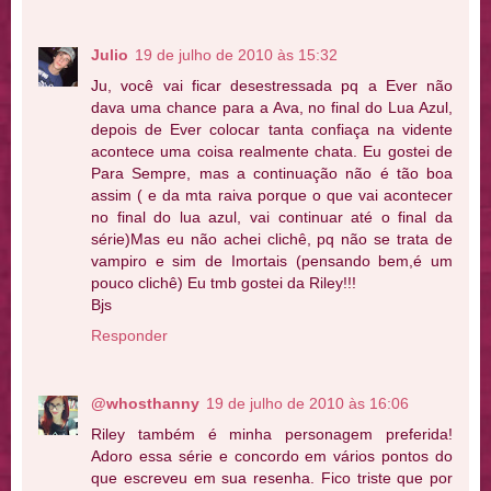
Julio
19 de julho de 2010 às 15:32
Ju, você vai ficar desestressada pq a Ever não
dava uma chance para a Ava, no final do Lua Azul,
depois de Ever colocar tanta confiaça na vidente
acontece uma coisa realmente chata. Eu gostei de
Para Sempre, mas a continuação não é tão boa
assim ( e da mta raiva porque o que vai acontecer
no final do lua azul, vai continuar até o final da
série)Mas eu não achei clichê, pq não se trata de
vampiro e sim de Imortais (pensando bem,é um
pouco clichê) Eu tmb gostei da Riley!!!
Bjs
Responder
@whosthanny
19 de julho de 2010 às 16:06
Riley também é minha personagem preferida!
Adoro essa série e concordo em vários pontos do
que escreveu em sua resenha. Fico triste que por