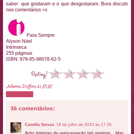
saber que gostaram e o que desgostaram. Bora discutir
nos comentários =x
Para Sempre
Alyson Nöel
Intrínseca
255 páginas
ISBN: 978-85-98078-62-5
Julianna Steffens
às
17:10
Compartilhar
36 comentários:
Camilla Seixas
18 de julho de 2010 às 17:25
Acho histórias de reencarnação taõ sinistras... Mas