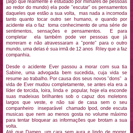
(algo que realmente é estudado por milhares de pessoas
ao redor do mundo) ela pode "escutar" os pensamentos
daqueles que estão a sua volta, mas nada a incomoda
tanto quanto tocar outro ser humano, e quando por
acidente ela o faz toma conhecimento de uma série de
sentimentos, sensações e pensamentos. E para
completar ela também pode ver pessoas que já
morreram e não atravessaram a "ponte" para o outro
mundo, uma delas é sua irmã de 12 anos Riley que a faz
companhia.
Desde o acidente Ever passou a morar com sua tia
Sabine, uma advogada bem sucedida, cuja vida se
resume ao trabalho. Por causa dos seus novos "dons" a
vida de Ever mudou completamente, se antes ela era a
líder de torcida, loira, linda e popular, hoje ela esconde
suas madeixas brilhantes sob o capuz dos moletons
largos que veste, e não sai de casa sem o seu
companheiro inseparável chamado Ipod, onde escuta
musicas que nem ao menos gosta no volume máximo
para tentar bloquear as informações que brotam a sua
volta.
Até que Damen, um cara sem aura e lindo de morrer,