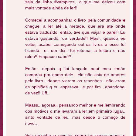
saia da linha #vampiros.. o que me deixou com
mais vontade ainda de ler!!
Comecei a acompanhar o livro pela comunidade e
cheguei a ler até a metade, que era até onde
estava traduzido, então, tive que viajar e parei!! Eu
estava gostando, de verdade!! Mas.. quando eu
voltei, acabei começando outros livros e esse foi
ficando.. e.. um dia.. fui retomar a leitura e não
rolou!! Empacou sabe?!
Então.. depois q foi lançado aqui meu irmão
comprou pra namo dele.. ela não caiu de amores
pelo livro.. depois vieram as resenhas.. não eram
as opiniões q eu esperava.. e por fim.. abandonei
de vez!! Uff..
Maass.. agoraa.. pensando melhor e me lembrando
dos motivos q me levaram a ler em primeiro lugar..
sinto vontade de ler.. mas desde o começo de
novo..
Sua resenha e opinião sobre os personagens é