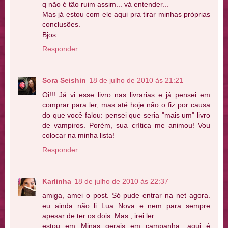
q não é tão ruim assim... vá entender...
Mas já estou com ele aqui pra tirar minhas próprias
conclusões.
Bjos
Responder
Sora Seishin
18 de julho de 2010 às 21:21
Oi!!! Já vi esse livro nas livrarias e já pensei em
comprar para ler, mas até hoje não o fiz por causa
do que você falou: pensei que seria "mais um" livro
de vampiros. Porém, sua crítica me animou! Vou
colocar na minha lista!
Responder
Karlinha
18 de julho de 2010 às 22:37
amiga, amei o post. Só pude entrar na net agora.
eu ainda não li Lua Nova e nem para sempre
apesar de ter os dois. Mas , irei ler.
estou em Minas gerais em campanha. aqui é