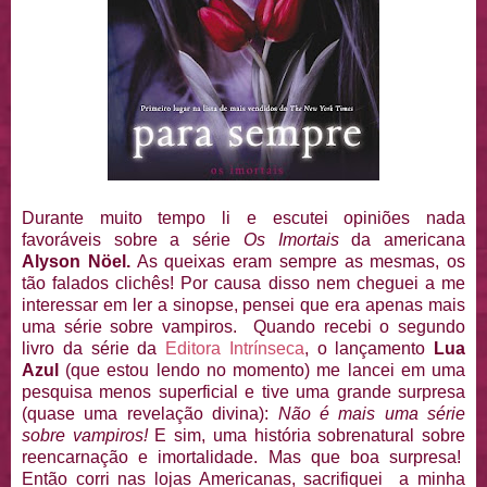
Durante muito tempo li e escutei opiniões nada
favoráveis sobre a série
Os Imortais
da americana
Alyson Nöel.
As queixas eram sempre as mesmas, os
tão falados clichês! Por causa disso nem cheguei a me
interessar em ler a sinopse, pensei que era apenas mais
uma série sobre vampiros. Quando recebi o segundo
livro da série da
Editora Intrínseca
, o lançamento
Lua
Azul
(que estou lendo no momento) me lancei em uma
pesquisa menos superficial e tive uma grande surpresa
(quase uma revelação divina):
Não é mais uma série
sobre vampiros!
E sim, uma história sobrenatural sobre
reencarnação e imortalidade. Mas que boa surpresa!
Então corri nas lojas Americanas, sacrifiquei a minha