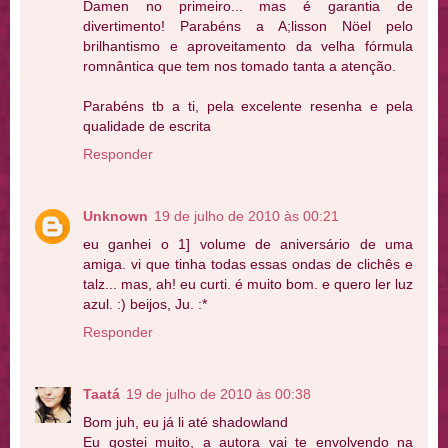
Damen no primeiro... mas é garantia de
divertimento! Parabéns a A;lisson Nöel pelo
brilhantismo e aproveitamento da velha fórmula
romnântica que tem nos tomado tanta a atenção.
Parabéns tb a ti, pela excelente resenha e pela
qualidade de escrita
Responder
Unknown
19 de julho de 2010 às 00:21
eu ganhei o 1] volume de aniversário de uma
amiga. vi que tinha todas essas ondas de clichês e
talz... mas, ah! eu curti. é muito bom. e quero ler luz
azul. :) beijos, Ju. :*
Responder
Taatá
19 de julho de 2010 às 00:38
Bom juh, eu já li até shadowland
Eu gostei muito, a autora vai te envolvendo na