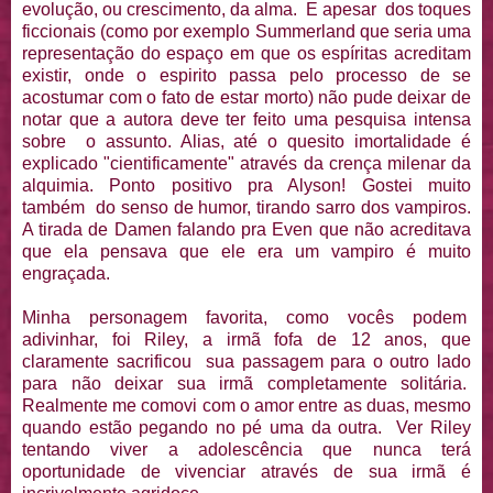
evolução, ou crescimento, da alma. E apesar dos toques
ficcionais (como por exemplo Summerland que seria uma
representação do espaço em que os espíritas acreditam
existir, onde o espirito passa pelo processo de se
acostumar com o fato de estar morto) não pude deixar de
notar que a autora deve ter feito uma pesquisa intensa
sobre o assunto. Alias, até o quesito imortalidade é
explicado "cientificamente" através da crença milenar da
alquimia. Ponto positivo pra Alyson! Gostei muito
também do senso de humor, tirando sarro dos vampiros.
A tirada de Damen falando pra Even que não acreditava
que ela pensava que ele era um vampiro é muito
engraçada.
Minha personagem favorita, como vocês podem
adivinhar, foi Riley, a irmã fofa de 12 anos, que
claramente sacrificou sua passagem para o outro lado
para não deixar sua irmã completamente solitária.
Realmente me comovi com o amor entre as duas, mesmo
quando estão pegando no pé uma da outra. Ver Riley
tentando viver a adolescência que nunca terá
oportunidade de vivenciar através de sua irmã é