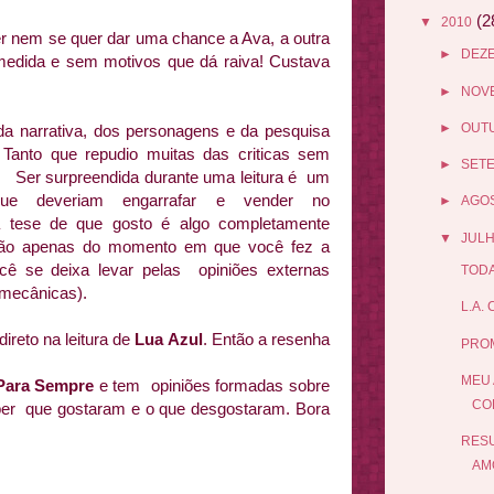
(2
▼
2010
r nem se quer dar uma chance a Ava, a outra
►
DEZ
smedida e sem motivos que dá raiva! Custava
►
NOV
►
OUT
 da narrativa, dos personagens e da pesquisa
 Tanto que repudio muitas das criticas sem
►
SET
. Ser surpreendida durante uma leitura é um
que deveriam engarrafar e vender no
►
AGO
 tese de que gosto é algo completamente
▼
JUL
 não apenas do momento em que você fez a
cê se deixa levar pelas opiniões externas
TODA
mecânicas).
L.A.
ireto na leitura de
Lua Azul
. Então a resenha
PRO
MEU 
Para Sempre
e tem opiniões formadas sobre
COL
ber que gostaram e o que desgostaram. Bora
RESU
AM