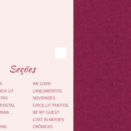
Seções
S
WE LOVE!
ICK LIT
LANÇAMENTOS
STAS
NOVIDADES
 POSTAL
CHICK LIT PHOTOS
ANA ...
BE MY GUEST
LOST IN MOVIES
DING
CRÔNICAS