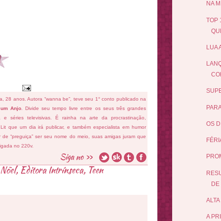
NA M
TOP 
QUE
LUA 
LANÇ
CO
SUPE
fa, 28 anos. Autora “wanna be”, teve seu 1° conto publicado na
PARA
 um Anjo
. Divide seu tempo livre entre os seus três grandes
ema e séries televisivas. É rainha na arte da procrastinação,
OS D
 Lit que um dia irá publicar, e também especialista em humor
ar de “preguiça” ser seu nome do meio, suas amigas juram que
FÉRI
ligada no 220v.
PRO
 Nöel
,
Editora Intrínseca
,
Teen
RESU
DE 
ALTA
A PR