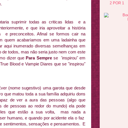
2 POR 1
e
.
ia suprimir todas as criticas lidas e a
teriormente, e que iria aproveitar a história
 e preconceitos. Afinal se formos cair na
em quem acabaríamos em uma ladainha que
ar aqui inumerado diversas semelhanças em
o de todos, mas não seria justo nem com este
omo dizer que
Para Sempre
se 'inspirou" em
True Blood e Vampie Diares que se "inspirou"
 Ever (nome sugestivo) uma garota que desde
ro que matou toda a sua família adquiriu dons
capaz de ver a aura das pessoas (algo que
es de pessoas ao redor do mundo) ela pode
eles que estão a sua volta, mas nada a
 ser humano, e quando por acidente ela o faz
de sentimentos, sensações e pensamentos. E