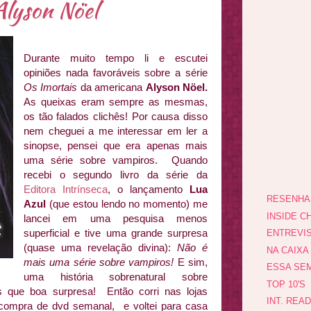
lyson Nöel
Durante muito tempo li e escutei
opiniões nada favoráveis sobre a série
Os Imortais
da americana
Alyson Nöel.
As queixas eram sempre as mesmas,
os tão falados clichês! Por causa disso
nem cheguei a me interessar em ler a
sinopse, pensei que era apenas mais
uma série sobre vampiros. Quando
recebi o segundo livro da série da
Editora Intrínseca
, o lançamento
Lua
RESENHA
Azul
(que estou lendo no momento) me
INSIDE CH
lancei em uma pesquisa menos
superficial e tive uma grande surpresa
ENTREVI
(quase uma revelação divina):
Não é
NA CAIXA
mais uma série sobre vampiros!
E sim,
ESSA SEM
uma história sobrenatural sobre
TOP 10'S
s que boa surpresa! Então corri nas lojas
INT. REA
 compra de dvd semanal, e voltei para casa