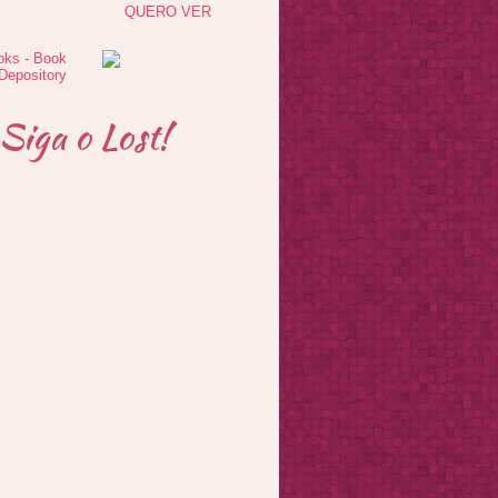
QUERO VER
Siga o Lost!