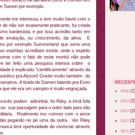
 em Swoon por exemplo.
lmente me interessa, e tem muito haver com o
r de não ser exatamente praticante, fui criada
smo kardesista, e por isso acredito tanto em
e evolução, ou crescimento, da alma. E
como por exemplo Summerland que seria uma
 espíritas acreditam existir, onde o espirito
tumar com o fato de estar morto) não pude
ve ter feito uma pesquisa intensa sobre o
lidade é explicado "cientificamente" através da
 positivo pra Alyson! Gostei muito também do
 vampiros. A tirada de Damen falando pra Even
RECENT
a que ele era um vampiro é muito engraçada.
(1
►
2016
(1
ocês podem adivinhar, foi Riley, a irmã fofa
►
2014
icou sua passagem para o outro lado para não
(1
►
2013
solitária. Realmente me comovi com o amor
tão pegando no pé uma da outra. Ver Riley
(3
►
2012
 nunca terá oportunidade de vivenciar através
(7
►
2011
e.