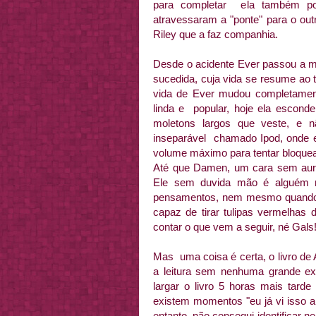
para completar ela também p
atravessaram a "ponte" para o ou
Riley que a faz companhia.
Desde o acidente Ever passou a 
sucedida, cuja vida se resume ao 
vida de Ever mudou completamente,
linda e popular, hoje ela escond
moletons largos que veste, e
inseparável chamado Ipod, onde
volume máximo para tentar bloquea
Até que Damen, um cara sem aura
Ele sem duvida mão é alguém n
pensamentos, nem mesmo quando o 
capaz de tirar tulipas vermelhas
contar o que vem a seguir, né Gals
Mas uma coisa é certa, o livro d
a leitura sem nenhuma grande ex
largar o livro 5 horas mais tard
existem momentos "eu já vi isso a
entanto, não consegui identificar