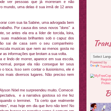
ode ver pessoas que já morreram e não
tro mundo, uma delas é sua irmã de 12 anos
morar com sua tia Sabine, uma advogada bem
trabalho. Por causa dos seus novos "dons" a
 se antes ela era a líder de torcida, loira,
e suas madeixas brilhantes sob o capuz dos
Trans
 não sai de casa sem o seu companheiro
 escuta musicas que nem ao menos gosta no
r as informações que brotam a sua volta.
 e lindo de morrer, aparece em sua escola.
Powered by
ormal, porque ela não consegue ler seus
Transla
toca. Isso sem contar o ilusionismo, ele é
 dos mais diversos lugares. Não preciso nem
!
B
e Alyson Nöel me surpreendeu muito. Comecei
pectativa, e a narrativa gostosa só me fez
e quando o terminei. Tá certo que realmente
ntes", mas hoje em dia que livro não tem! No
 nenhum buraco na narrativa como é comum em