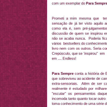
com um exemplar do
Para Sempr
Prometi a mim mesma que tentar
sensação de já ter visto aquilo an
como ela é, sem pré-julgamentos
discussão de quem se inspirou 
não se acaba nunca. Poderia fic
vários bestsellers do conheciment
livro nem com os outros. Seria c
Crepúsculo, que se 'inspirou" em 
em .... Endless!
Para Sempre
conta a história de
que sobreviveu ao acidente de car
extra-sensoriais. Além de ser 
realmente é estudado por milhar
"escutar" os pensamentos daqu
incomoda tanto quanto tocar outro
toma conhecimento de uma série 