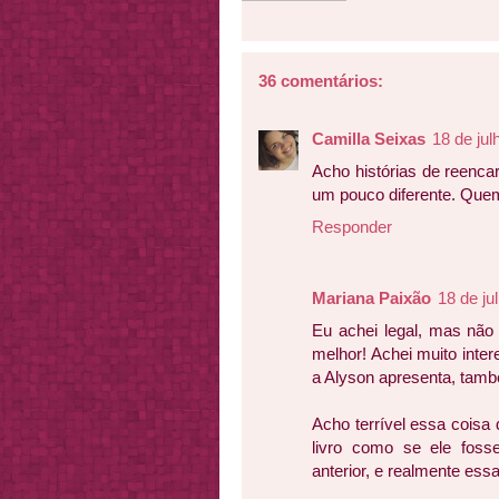
36 comentários:
Camilla Seixas
18 de jul
Acho histórias de reenca
um pouco diferente. Que
Responder
Mariana Paixão
18 de ju
Eu achei legal, mas não
melhor! Achei muito inter
a Alyson apresenta, tam
Acho terrível essa coisa 
livro como se ele foss
anterior, e realmente essa