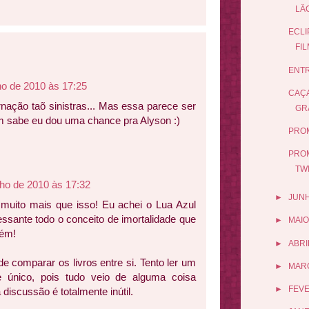
LÄ
ECLI
FI
ENTR
ho de 2010 às 17:25
CAÇA
rnação taõ sinistras... Mas essa parece ser
GR
m sabe eu dou uma chance pra Alyson :)
PRO
PRO
TW
lho de 2010 às 17:32
►
JUN
 muito mais que isso! Eu achei o Lua Azul
essante todo o conceito de imortalidade que
►
MAIO
bém!
►
ABRI
de comparar os livros entre si. Tento ler um
►
MAR
e único, pois tudo veio de alguma coisa
►
FEV
 discussão é totalmente inútil.