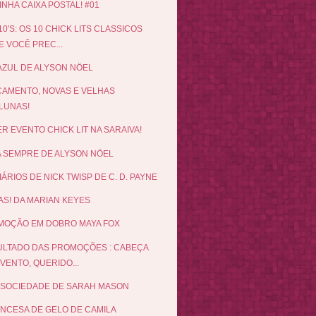
INHA CAIXA POSTAL! #01
10'S: OS 10 CHICK LITS CLASSICOS
 VOCÊ PREC...
AZUL DE ALYSON NÖEL
AMENTO, NOVAS E VELHAS
LUNAS!
R EVENTO CHICK LIT NA SARAIVA!
 SEMPRE DE ALYSON NÖEL
IÁRIOS DE NICK TWISP DE C. D. PAYNE
AS! DA MARIAN KEYES
MOÇÃO EM DOBRO MAYA FOX
LTADO DAS PROMOÇÕES : CABEÇA
VENTO, QUERIDO...
 SOCIEDADE DE SARAH MASON
INCESA DE GELO DE CAMILA