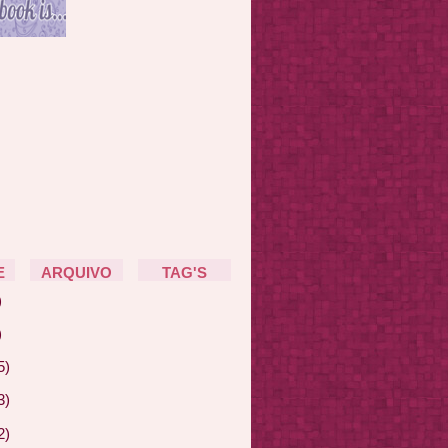
E
ARQUIVO
TAG'S
)
)
5)
3)
2)