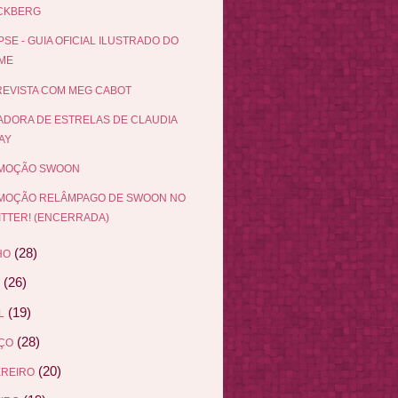
CKBERG
PSE - GUIA OFICIAL ILUSTRADO DO
LME
EVISTA COM MEG CABOT
DORA DE ESTRELAS DE CLAUDIA
AY
MOÇÃO SWOON
MOÇÃO RELÂMPAGO DE SWOON NO
ITTER! (ENCERRADA)
(28)
HO
(26)
(19)
L
(28)
ÇO
(20)
EREIRO