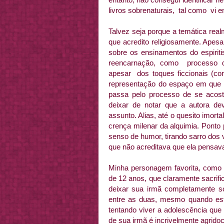
livros sobrenaturais, tal como vi
Talvez seja porque a temática rea
que acredito religiosamente. Apesa
sobre os ensinamentos do espiriti
reencarnação, como processo d
apesar dos toques ficcionais (
representação do espaço em que os
passa pelo processo de se acos
deixar de notar que a autora de
assunto. Alias, até o quesito imorta
crença milenar da alquimia. Ponto
senso de humor, tirando sarro dos
que não acreditava que ela pensav
Minha personagem favorita, como v
de 12 anos, que claramente sacrif
deixar sua irmã completamente 
entre as duas, mesmo quando es
tentando viver a adolescência que
de sua irmã é incrivelmente agridoc