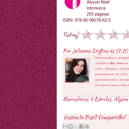
Alyson Nöel
Intrínseca
255 páginas
ISBN: 978-85-98078-62-5
Por
Julianna Steffens
às
17:10
Florianopolitana, geogra
coletânea
Meu Amor é
vícios: literatura, cin
principalmente do Chick
auto-depreciativo. Apes
ela parece estar sempre 
Marcadores:
4 Estrelas
,
Alyson
Gostou do Post? Compartilhe!