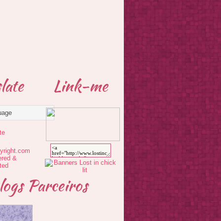
late
Link-me
te
logs Parceiros