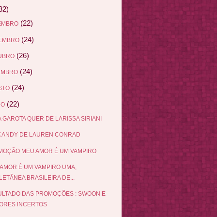
82)
(22)
EMBRO
(24)
EMBRO
(26)
UBRO
(24)
EMBRO
(24)
STO
(22)
HO
 GAROTA QUER DE LARISSA SIRIANI
 CANDY DE LAUREN CONRAD
MOÇÃO MEU AMOR É UM VAMPIRO
AMOR É UM VAMPIRO UMA,
ETÂNEA BRASILEIRA DE...
LTADO DAS PROMOÇÕES : SWOON E
ORES INCERTOS