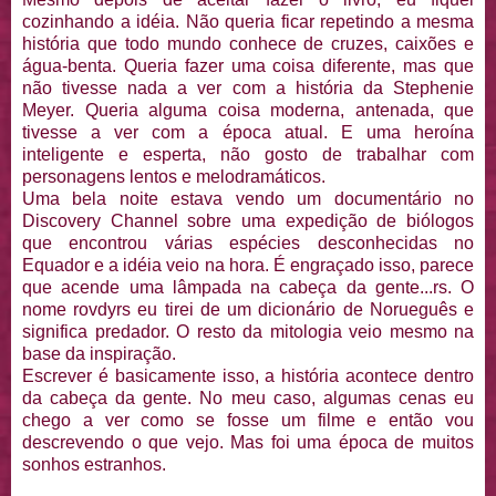
cozinhando a idéia. Não queria ficar repetindo a mesma
história que todo mundo conhece de cruzes, caixões e
água-benta. Queria fazer uma coisa diferente, mas que
não tivesse nada a ver com a história da Stephenie
Meyer. Queria alguma coisa moderna, antenada, que
tivesse a ver com a época atual. E uma heroína
inteligente e esperta, não gosto de trabalhar com
personagens lentos e melodramáticos.
Uma bela noite estava vendo um documentário no
Discovery Channel sobre uma expedição de biólogos
que encontrou várias espécies desconhecidas no
Equador e a idéia veio na hora. É engraçado isso, parece
que acende uma lâmpada na cabeça da gente...rs. O
nome rovdyrs eu tirei de um dicionário de Norueguês e
significa predador. O resto da mitologia veio mesmo na
base da inspiração.
Escrever é basicamente isso, a história acontece dentro
da cabeça da gente. No meu caso, algumas cenas eu
chego a ver como se fosse um filme e então vou
descrevendo o que vejo. Mas foi uma época de muitos
sonhos estranhos.