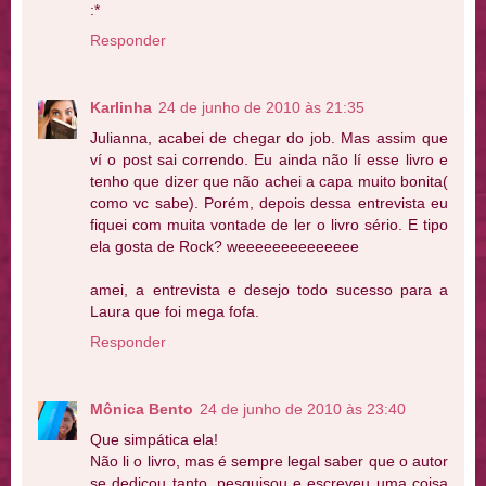
:*
Responder
Karlinha
24 de junho de 2010 às 21:35
Julianna, acabei de chegar do job. Mas assim que
ví o post sai correndo. Eu ainda não lí esse livro e
tenho que dizer que não achei a capa muito bonita(
como vc sabe). Porém, depois dessa entrevista eu
fiquei com muita vontade de ler o livro sério. E tipo
ela gosta de Rock? weeeeeeeeeeeeee
amei, a entrevista e desejo todo sucesso para a
Laura que foi mega fofa.
Responder
Mônica Bento
24 de junho de 2010 às 23:40
Que simpática ela!
Não li o livro, mas é sempre legal saber que o autor
se dedicou tanto, pesquisou e escreveu uma coisa