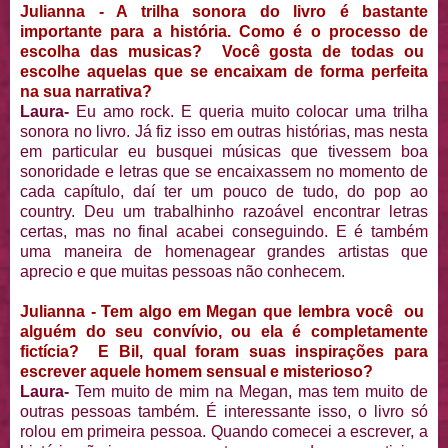
Julianna - A trilha sonora do livro é bastante
importante para a história. Como é o processo de
escolha das musicas? Você gosta de todas ou
escolhe aquelas que se encaixam de forma perfeita
na sua narrativa?
Laura-
Eu amo rock. E queria muito colocar uma trilha
sonora no livro. Já fiz isso em outras histórias, mas nesta
em particular eu busquei músicas que tivessem boa
sonoridade e letras que se encaixassem no momento de
cada capítulo, daí ter um pouco de tudo, do pop ao
country. Deu um trabalhinho razoável encontrar letras
certas, mas no final acabei conseguindo. E é também
uma maneira de homenagear grandes artistas que
aprecio e que muitas pessoas não conhecem.
Julianna - Tem algo em Megan que lembra você ou
alguém do seu convívio, ou ela é completamente
fictícia? E Bil, qual foram suas inspirações para
escrever aquele homem sensual e misterioso?
Laura-
Tem muito de mim na Megan, mas tem muito de
outras pessoas também. É interessante isso, o livro só
rolou em primeira pessoa. Quando comecei a escrever, a