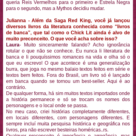
queria Reis Vermelhos para o primeiro e Estrela Negra
para o segundo, mas a Mythos decidiu mudar.
Julianna - Além da Saga Red King, você já lançou
diversos livros da literatura conhecida como “livros
de banca”, que tal como o Chick Lit ainda é alvo de
muito preconceito. O que você acha sobre isso?
Laura
- Muito sinceramente falando? Acho ignorância
rotular o que não se conhece. Eu nunca li literatura de
banca e li pouquíssimos romances na vida e olha só o
que eu escrevo! O que acontece é uma generalização
burra, que joga no mesmo balaio textos feitos em série e
textos bem feitos. Fora do Brasil, um livro só é lançado
em banca quando se tornou um best-seller. Aqui é ao
contrário.
De qualquer forma, há sim muitos textos importados onde
a história permanece e só se trocam os nomes dos
personagens e o local onde se passa.
No meu caso, criei histórias completamente diferentes,
em locais diferentes, com personagens diferentes. E
sempre incluí muita pesquisa histórica e geográfica nos
livros, pra não escrever besteiras homéricas..rs.
Qualquer preconceito é ignorância e arrogância, mas