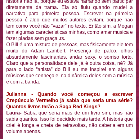
história não ia, porque eu estava narrando sem participar
diretamente da trama. Ela só fluiu quando mudei a
narrativa para primeira pessoa. Escrever na primeira
pessoa é algo que muitos autores evitam, porque não
tem como você não “vazar” no texto. Então sim, a Megan
tem algumas características minhas, como amar musica e
fazer piadas sem graça..rs.
O Bill é uma mistura de pessoas, mas fisicamente ele tem
muito do Adam Lambert. Presença de palco, olhos
absurdamente fascinantes, andar sexy, o sorriso torto.
Claro que a personalidade dele já é outra coisa, né? Já
para o lado “artista” do Bill eu me inspirei em alguns
músicos que conheço e na dinâmica deles com a música
e com a banda.
Julianna - Quando você começou a escrever
Crepúsculo Vermelho já sabia que seria uma série?
Quantos livros terão a Saga Red Kings?
Laura-
Sabia que seria mais de um livro sim, mas não
sabia quantos. Isso foi decidido mais tarde. A história que
criei é longa e cheia de reiravoltas, não caberia em um
volume apenas.