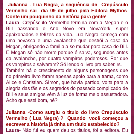
Julianna - Lua Negra, a sequência de Crepúsculo
Vermelho sai dia 09 de julho pela Editora Mythos.
Conte um pouquinho da história para gente!
Laura-
Crepúsculo Vermelho termina com a Megan e o
Bill passando o Ano Novo em NovaYork, super
apaixonados e felizes da vida. Lua Negra começa com
uma nevasca e uma avalanche que destrói a casa da
Megan, obrigando a família a se mudar para casa de Bill.
E Megan só não morre porque é salva, segundos antes
da avalanche, por quatro vampiros poderosos. Por que
os vampiros a salvaram? Só lendo o livro pra saber..rs.
Também há o crescimento de alguns personagens que
no primeiro livro foram apenas apoio para a trama, como
Alice e Christian. Simon, que havia partido, volta para a
alegria das fãs e os segredos do passado complicado de
Bill e seus amigos vêm à luz de forma meio assustadora.
Acho que está bom, né?
Julianna -Como surgiu o título do livro Crepúsculo
Vermelho ( Lua Negra) ? Quando você começou a
escrever a história já tinha um título estabelecido?
Laura-
Não fui eu quem deu os títulos, foi a editora. Eu