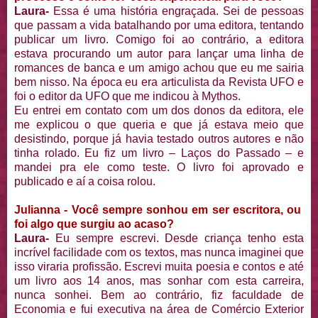
Laura-
Essa é uma história engraçada. Sei de pessoas
que passam a vida batalhando por uma editora, tentando
publicar um livro. Comigo foi ao contrário, a editora
estava procurando um autor para lançar uma linha de
romances de banca e um amigo achou que eu me sairia
bem nisso. Na época eu era articulista da Revista UFO e
foi o editor da UFO que me indicou à Mythos.
Eu entrei em contato com um dos donos da editora, ele
me explicou o que queria e que já estava meio que
desistindo, porque já havia testado outros autores e não
tinha rolado. Eu fiz um livro – Laços do Passado – e
mandei pra ele como teste. O livro foi aprovado e
publicado e aí a coisa rolou.
Julianna - Você sempre sonhou em ser escritora, ou
foi algo que surgiu ao acaso?
Laura-
Eu sempre escrevi. Desde criança tenho esta
incrível facilidade com os textos, mas nunca imaginei que
isso viraria profissão. Escrevi muita poesia e contos e até
um livro aos 14 anos, mas sonhar com esta carreira,
nunca sonhei. Bem ao contrário, fiz faculdade de
Economia e fui executiva na área de Comércio Exterior