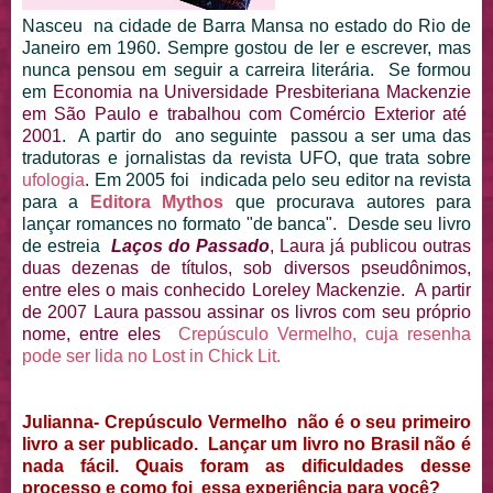
Nasceu na cidade de Barra Mansa no estado do Rio de
Janeiro em 1960. Sempre gostou de ler e escrever, mas
nunca pensou em seguir a carreira literária. Se formou
em
Economia na Universidade Presbiteriana Mackenzie
em São Paulo e trabalhou com Comércio Exterior até
2001
. A partir do ano seguinte passou a ser uma das
tradutoras e jornalistas da revista UFO, que trata sobre
ufologia
. Em 2005 foi indicada pelo seu editor na revista
para a
Editora Mythos
que procurava autores para
lançar romances no formato "de banca". Desde seu livro
de estreia
Laços do Passado
, Laura já publicou outras
duas dezenas de títulos, sob diversos pseudônimos,
entre eles o mais conhecido Loreley Mackenzie. A partir
de 2007 Laura passou assinar os livros com seu próprio
nome, entre eles
Crepúsculo Vermelho, cuja resenha
pode ser lida no Lost in Chick Lit.
Julianna- Crepúsculo Vermelho não é o seu primeiro
livro a ser publicado. Lançar um livro no Brasil não é
nada fácil. Quais foram as dificuldades desse
processo e como foi essa experiência para você?