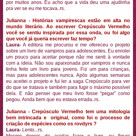
por muitos anos. Eu acho que a vida deu uma ajudinha
pra ver se eu me tocava..rs.
Julianna - Histórias vampirescas estão em alta no
mundo literário. Ao escrever Crepúsculo Vermelho
você se sentiu inspirada por essa onda, ou foi algo
que você já queria escrever faz tempo?
Laura-
A editora me procurou e me ofereceu o projeto
sobre um livro de vampiros para adolescentes. Eu enrolei
um pouco para aceitar porque não me senti à vontade
com a ideia. Não sou apaixonada por vampiros e nunca
tinha feito um livro para jovens. Fiz um para crianças,
mas para adolescentes nunca. Após algumas semanas
eu aceitei o projeto e fui ler a saga Crepúsculo para ver
do que se tratava e também para fugir o máximo possível
dela. E não pensei que meu livro fosse “pegar” como
pegou. Ainda bem que eu estava errada..rs.
Julianna - Crepúsculo Vermelho tem uma mitologia
bem intrincada e original, como foi o processo de
criação de espécies como os rovdyrs ?
Laura-
Lento...rs.
Mesmo depois de aceitar fazer o livro, eu fiquei