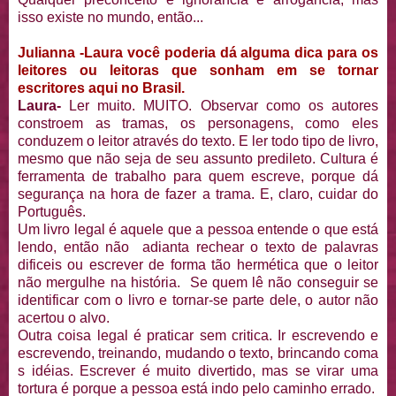
isso existe no mundo, então...
Julianna -Laura você poderia dá alguma dica para os
leitores ou leitoras que sonham em se tornar
escritores aqui no Brasil.
Laura-
Ler muito. MUITO. Observar como os autores
constroem as tramas, os personagens, como eles
conduzem o leitor através do texto. E ler todo tipo de livro,
mesmo que não seja de seu assunto predileto. Cultura é
ferramenta de trabalho para quem escreve, porque dá
segurança na hora de fazer a trama. E, claro, cuidar do
Português.
Um livro legal é aquele que a pessoa entende o que está
lendo, então não adianta rechear o texto de palavras
dificeis ou escrever de forma tão hermética que o leitor
não mergulhe na história. Se quem lê não conseguir se
identificar com o livro e tornar-se parte dele, o autor não
acertou o alvo.
Outra coisa legal é praticar sem critica. Ir escrevendo e
escrevendo, treinando, mudando o texto, brincando coma
s idéias. Escrever é muito divertido, mas se virar uma
tortura é porque a pessoa está indo pelo caminho errado.