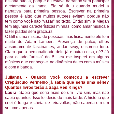
história não ia, porque eu estava narrando sem participar
diretamente da trama. Ela só fluiu quando mudei a
narrativa para primeira pessoa. Escrever na primeira
pessoa é algo que muitos autores evitam, porque não
tem como você não “vazar” no texto. Então sim, a Megan
tem algumas características minhas, como amar musica e
fazer piadas sem graça..rs.
O Bill é uma mistura de pessoas, mas fisicamente ele tem
muito do Adam Lambert. Presença de palco, olhos
absurdamente fascinantes, andar sexy, o sorriso torto.
Claro que a personalidade dele já é outra coisa, né? Já
para o lado “artista” do Bill eu me inspirei em alguns
músicos que conheço e na dinâmica deles com a música
e com a banda.
Julianna - Quando você começou a escrever
Crepúsculo Vermelho já sabia que seria uma série?
Quantos livros terão a Saga Red Kings?
Laura-
Sabia que seria mais de um livro sim, mas não
sabia quantos. Isso foi decidido mais tarde. A história que
criei é longa e cheia de reiravoltas, não caberia em um
volume apenas.