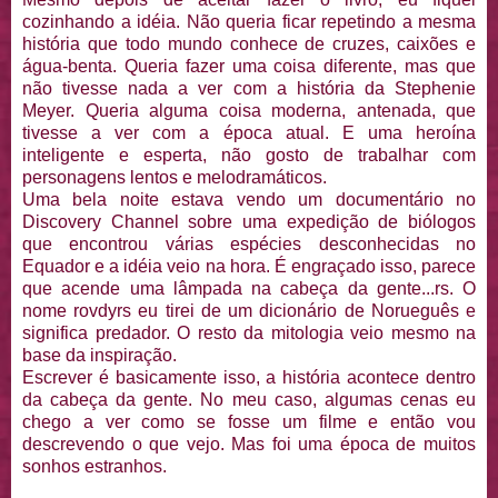
cozinhando a idéia. Não queria ficar repetindo a mesma
história que todo mundo conhece de cruzes, caixões e
água-benta. Queria fazer uma coisa diferente, mas que
não tivesse nada a ver com a história da Stephenie
Meyer. Queria alguma coisa moderna, antenada, que
tivesse a ver com a época atual. E uma heroína
inteligente e esperta, não gosto de trabalhar com
personagens lentos e melodramáticos.
Uma bela noite estava vendo um documentário no
Discovery Channel sobre uma expedição de biólogos
que encontrou várias espécies desconhecidas no
Equador e a idéia veio na hora. É engraçado isso, parece
que acende uma lâmpada na cabeça da gente...rs. O
nome rovdyrs eu tirei de um dicionário de Norueguês e
significa predador. O resto da mitologia veio mesmo na
base da inspiração.
Escrever é basicamente isso, a história acontece dentro
da cabeça da gente. No meu caso, algumas cenas eu
chego a ver como se fosse um filme e então vou
descrevendo o que vejo. Mas foi uma época de muitos
sonhos estranhos.