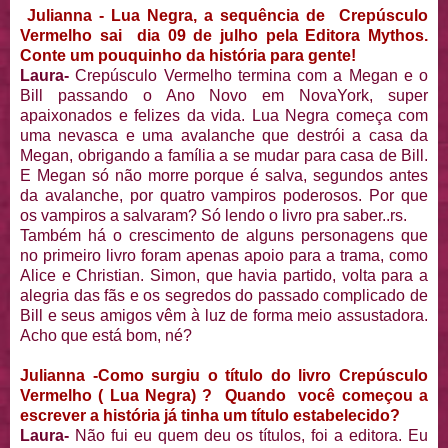
Julianna - Lua Negra, a sequência de Crepúsculo
Vermelho sai dia 09 de julho pela Editora Mythos.
Conte um pouquinho da história para gente!
Laura-
Crepúsculo Vermelho termina com a Megan e o
Bill passando o Ano Novo em NovaYork, super
apaixonados e felizes da vida. Lua Negra começa com
uma nevasca e uma avalanche que destrói a casa da
Megan, obrigando a família a se mudar para casa de Bill.
E Megan só não morre porque é salva, segundos antes
da avalanche, por quatro vampiros poderosos. Por que
os vampiros a salvaram? Só lendo o livro pra saber..rs.
Também há o crescimento de alguns personagens que
no primeiro livro foram apenas apoio para a trama, como
Alice e Christian. Simon, que havia partido, volta para a
alegria das fãs e os segredos do passado complicado de
Bill e seus amigos vêm à luz de forma meio assustadora.
Acho que está bom, né?
Julianna -Como surgiu o título do livro Crepúsculo
Vermelho ( Lua Negra) ? Quando você começou a
escrever a história já tinha um título estabelecido?
Laura-
Não fui eu quem deu os títulos, foi a editora. Eu