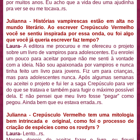
por muitos anos. Eu acho que a vida deu uma ajudinha
pra ver se eu me tocava..rs.
Julianna - Histórias vampirescas estão em alta no
mundo literário. Ao escrever Crepúsculo Vermelho
você se sentiu inspirada por essa onda, ou foi algo
que você já queria escrever faz tempo?
Laura-
A editora me procurou e me ofereceu o projeto
sobre um livro de vampiros para adolescentes. Eu enrolei
um pouco para aceitar porque não me senti à vontade
com a ideia. Não sou apaixonada por vampiros e nunca
tinha feito um livro para jovens. Fiz um para crianças,
mas para adolescentes nunca. Após algumas semanas
eu aceitei o projeto e fui ler a saga Crepúsculo para ver
do que se tratava e também para fugir o máximo possível
dela. E não pensei que meu livro fosse “pegar” como
pegou. Ainda bem que eu estava errada..rs.
Julianna - Crepúsculo Vermelho tem uma mitologia
bem intrincada e original, como foi o processo de
criação de espécies como os rovdyrs ?
Laura-
Lento...rs.
Mesmo depois de aceitar fazer o livro, eu fiquei