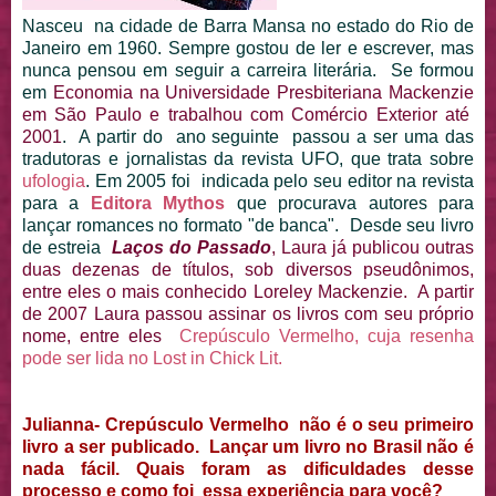
Nasceu na cidade de Barra Mansa no estado do Rio de
Janeiro em 1960. Sempre gostou de ler e escrever, mas
nunca pensou em seguir a carreira literária. Se formou
em
Economia na Universidade Presbiteriana Mackenzie
em São Paulo e trabalhou com Comércio Exterior até
2001
. A partir do ano seguinte passou a ser uma das
tradutoras e jornalistas da revista UFO, que trata sobre
ufologia
. Em 2005 foi indicada pelo seu editor na revista
para a
Editora Mythos
que procurava autores para
lançar romances no formato "de banca". Desde seu livro
de estreia
Laços do Passado
, Laura já publicou outras
duas dezenas de títulos, sob diversos pseudônimos,
entre eles o mais conhecido Loreley Mackenzie. A partir
de 2007 Laura passou assinar os livros com seu próprio
nome, entre eles
Crepúsculo Vermelho, cuja resenha
pode ser lida no Lost in Chick Lit.
Julianna- Crepúsculo Vermelho não é o seu primeiro
livro a ser publicado. Lançar um livro no Brasil não é
nada fácil. Quais foram as dificuldades desse
processo e como foi essa experiência para você?