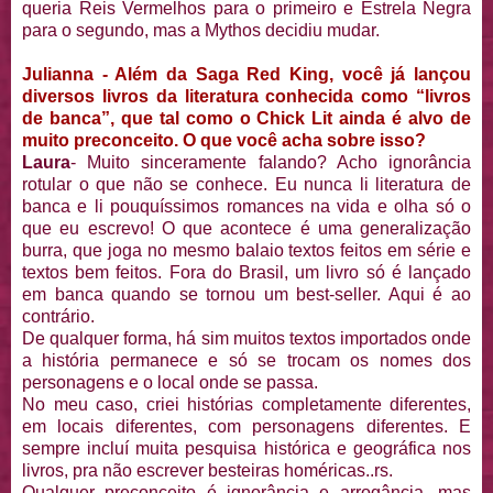
queria Reis Vermelhos para o primeiro e Estrela Negra
para o segundo, mas a Mythos decidiu mudar.
Julianna - Além da Saga Red King, você já lançou
diversos livros da literatura conhecida como “livros
de banca”, que tal como o Chick Lit ainda é alvo de
muito preconceito. O que você acha sobre isso?
Laura
- Muito sinceramente falando? Acho ignorância
rotular o que não se conhece. Eu nunca li literatura de
banca e li pouquíssimos romances na vida e olha só o
que eu escrevo! O que acontece é uma generalização
burra, que joga no mesmo balaio textos feitos em série e
textos bem feitos. Fora do Brasil, um livro só é lançado
em banca quando se tornou um best-seller. Aqui é ao
contrário.
De qualquer forma, há sim muitos textos importados onde
a história permanece e só se trocam os nomes dos
personagens e o local onde se passa.
No meu caso, criei histórias completamente diferentes,
em locais diferentes, com personagens diferentes. E
sempre incluí muita pesquisa histórica e geográfica nos
livros, pra não escrever besteiras homéricas..rs.
Qualquer preconceito é ignorância e arrogância, mas