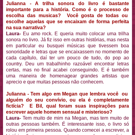
Julianna - A trilha sonora do livro é bastante
importante para a história. Como é o processo de
escolha das musicas? Você gosta de todas ou
escolhe aquelas que se encaixam de forma perfeita
na sua narrativa?
Laura-
Eu amo rock. E queria muito colocar uma trilha
sonora no livro. Já fiz isso em outras histórias, mas nesta
em particular eu busquei músicas que tivessem boa
sonoridade e letras que se encaixassem no momento de
cada capítulo, daí ter um pouco de tudo, do pop ao
country. Deu um trabalhinho razoável encontrar letras
certas, mas no final acabei conseguindo. E é também
uma maneira de homenagear grandes artistas que
aprecio e que muitas pessoas não conhecem.
Julianna - Tem algo em Megan que lembra você ou
alguém do seu convívio, ou ela é completamente
fictícia? E Bil, qual foram suas inspirações para
escrever aquele homem sensual e misterioso?
Laura-
Tem muito de mim na Megan, mas tem muito de
outras pessoas também. É interessante isso, o livro só
rolou em primeira pessoa. Quando comecei a escrever, a