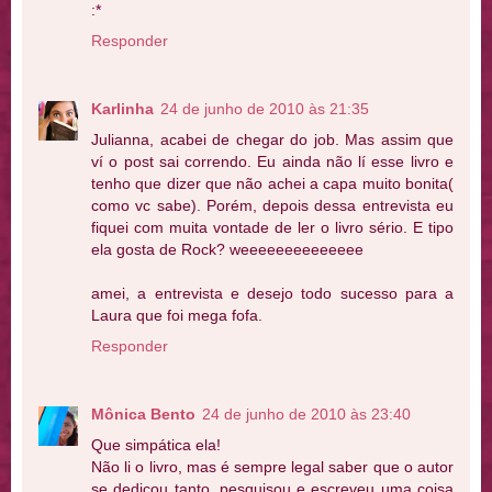
:*
Responder
Karlinha
24 de junho de 2010 às 21:35
Julianna, acabei de chegar do job. Mas assim que
ví o post sai correndo. Eu ainda não lí esse livro e
tenho que dizer que não achei a capa muito bonita(
como vc sabe). Porém, depois dessa entrevista eu
fiquei com muita vontade de ler o livro sério. E tipo
ela gosta de Rock? weeeeeeeeeeeeee
amei, a entrevista e desejo todo sucesso para a
Laura que foi mega fofa.
Responder
Mônica Bento
24 de junho de 2010 às 23:40
Que simpática ela!
Não li o livro, mas é sempre legal saber que o autor
se dedicou tanto, pesquisou e escreveu uma coisa