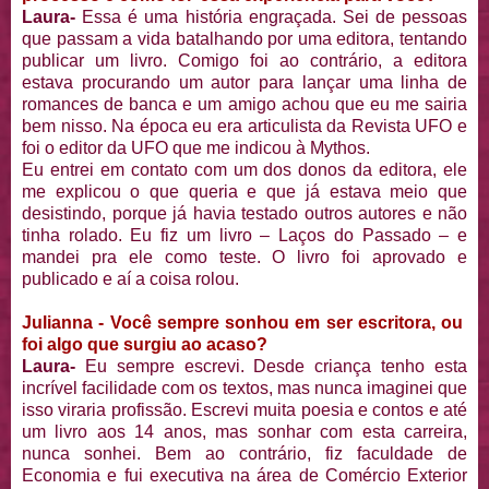
Laura-
Essa é uma história engraçada. Sei de pessoas
que passam a vida batalhando por uma editora, tentando
publicar um livro. Comigo foi ao contrário, a editora
estava procurando um autor para lançar uma linha de
romances de banca e um amigo achou que eu me sairia
bem nisso. Na época eu era articulista da Revista UFO e
foi o editor da UFO que me indicou à Mythos.
Eu entrei em contato com um dos donos da editora, ele
me explicou o que queria e que já estava meio que
desistindo, porque já havia testado outros autores e não
tinha rolado. Eu fiz um livro – Laços do Passado – e
mandei pra ele como teste. O livro foi aprovado e
publicado e aí a coisa rolou.
Julianna - Você sempre sonhou em ser escritora, ou
foi algo que surgiu ao acaso?
Laura-
Eu sempre escrevi. Desde criança tenho esta
incrível facilidade com os textos, mas nunca imaginei que
isso viraria profissão. Escrevi muita poesia e contos e até
um livro aos 14 anos, mas sonhar com esta carreira,
nunca sonhei. Bem ao contrário, fiz faculdade de
Economia e fui executiva na área de Comércio Exterior