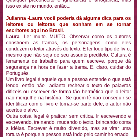
isso existe no mundo, então...
Julianna -Laura você poderia dá alguma dica para os
leitores ou leitoras que sonham em se tornar
escritores aqui no Brasil.
Laura-
Ler muito. MUITO. Observar como os autores
constroem as tramas, os personagens, como eles
conduzem o leitor através do texto. E ler todo tipo de livro,
mesmo que não seja de seu assunto predileto. Cultura é
ferramenta de trabalho para quem escreve, porque dá
segurança na hora de fazer a trama. E, claro, cuidar do
Português.
Um livro legal é aquele que a pessoa entende o que está
lendo, então não adianta rechear o texto de palavras
dificeis ou escrever de forma tão hermética que o leitor
não mergulhe na história. Se quem lê não conseguir se
identificar com o livro e tornar-se parte dele, o autor não
acertou o alvo.
Outra coisa legal é praticar sem critica. Ir escrevendo e
escrevendo, treinando, mudando o texto, brincando coma
s idéias. Escrever é muito divertido, mas se virar uma
tortura é porque a pessoa está indo pelo caminho errado.