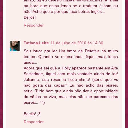
então, pq eu detesto coisas mal-traduzidas, e já sei
na hora que estpu lendo se o tradutor é bom ou
não! Acho que é por que faço Letras Inglês...
Beijos!
Responder
Tatiana Leite
11 de julho de 2010 às 14:36
Sou louca pra ler Um Amor de Detetive há muito
tempo. Quando vc o resenhou, fiquei mais louca
ainda...
Agora que sei que a Holly aparece bastante em Alta
Sociedade, fiquei com mais vontade ainda de ler!
Julianna, sua resenha ficou ótima! (sério que vc
não gosta das capas? Eu não acho das piores,
sério. Tudo bem que ainda não tive a oportunidade
de vê-las ao vivo, mas elas não me parecem das
piores... ^^)
Beeijo! ;3
Responder