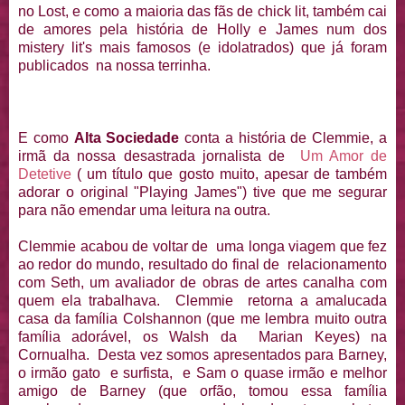
no Lost, e como a maioria das fãs de chick lit, também cai
de amores pela história de Holly e James num dos
mistery lit's mais famosos (e idolatrados) que já foram
publicados na nossa terrinha.
E como
Alta Sociedade
conta a história de Clemmie, a
irmã da nossa desastrada jornalista de
Um Amor de
Detetive
( um título que gosto muito, apesar de também
adorar o original "Playing James") tive que me segurar
para não emendar uma leitura na outra.
Clemmie acabou de voltar de uma longa viagem que fez
ao redor do mundo, resultado do final de relacionamento
com Seth, um avaliador de obras de artes canalha com
quem ela trabalhava. Clemmie retorna a amalucada
casa da família Colshannon (que me lembra muito outra
família adorável, os Walsh da Marian Keyes) na
Cornualha. Desta vez somos apresentados para Barney,
o irmão gato e surfista, e Sam o quase irmão e melhor
amigo de Barney (que orfão, tomou essa família