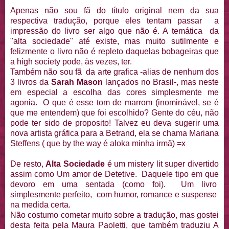
Apenas não sou fã do título original nem da sua
respectiva tradução, porque eles tentam passar a
impressão do livro ser algo que não é. A temática da
"alta sociedade" até existe, mas muito sutilmente e
felizmente o livro não é repleto daquelas bobageiras que
a high society pode, às vezes, ter.
Também não sou fã da arte grafica -alias de nenhum dos
3 livros da
Sarah Mason
lançados no Brasil-, mas neste
em especial a escolha das cores simplesmente me
agonia. O que é esse tom de marrom (inominável, se é
que me entendem) que foi escolhido? Gente do céu, não
pode ter sido de proposito! Talvez eu deva sugerir uma
nova artista gráfica para a Betrand, ela se chama Mariana
Steffens ( que by the way é aloka minha irmã) =x
De resto,
Alta Sociedade
é um mistery lit super divertido
assim como Um amor de Detetive. Daquele tipo em que
devoro em uma sentada (como foi). Um livro
simplesmente perfeito, com humor, romance e suspense
na medida certa.
Não costumo cometar muito sobre a tradução, mas gostei
desta feita pela Maura Paoletti, que também traduziu A