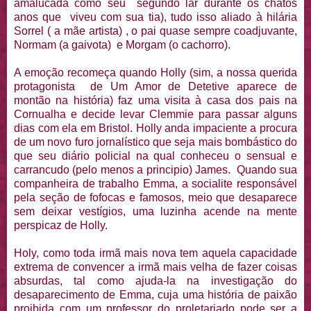
amalucada como seu segundo lar durante os chatos
anos que viveu com sua tia), tudo isso aliado à hilária
Sorrel ( a mãe artista) , o pai quase sempre coadjuvante,
Normam (a gaivota) e Morgam (o cachorro).
A emoção recomeça quando Holly (sim, a nossa querida
protagonista de Um Amor de Detetive aparece de
montão na história) faz uma visita à casa dos pais na
Cornualha e decide levar Clemmie para passar alguns
dias com ela em Bristol. Holly anda impaciente a procura
de um novo furo jornalístico que seja mais bombástico do
que seu diário policial na qual conheceu o sensual e
carrancudo (pelo menos a principio) James. Quando sua
companheira de trabalho Emma, a socialite responsável
pela seção de fofocas e famosos, meio que desaparece
sem deixar vestígios, uma luzinha acende na mente
perspicaz de Holly.
Holy, como toda irmã mais nova tem aquela capacidade
extrema de convencer a irmã mais velha de fazer coisas
absurdas, tal como ajuda-la na investigação do
desaparecimento de Emma, cuja uma história de paixão
proibida com um professor do proletariado pode ser a