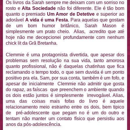
Os livros da Sarah sempre me deixam com um sorriso no
rosto e
Alta Sociedade
não foi diferente. Ele é tão bom
quanto o premiado
Um Amor de Detetive
e superior ao
adorável
A vida é uma Festa
. Para aquelas que gostam
de um bom humor britânico, Sarah Mason é
simplesmente um prato cheio. Alias, acredito que até
hoje não me decepcionei profundamente com nenhum
chick lit da Grã Bretanha.
Clemmie é uma protagonista divertida, que apesar dos
problemas sem resolução na sua vida, tanto amorosa
quanto profissional, não é daquelas chatinhas que fica
reclamando o tempo todo, o que sem duvida é um ponto
positivo pra ela. Sam, por sua conta, também é um fofo, e
apesar de inicialmente Clemmie não admitir que gosta
do rapaz, as faíscas que preenchem o ambiente quando
os dois estão juntos é simplesmente irrevogável. Alias,
uma das coisas mais fofas do livro é aquele
relacionamento meio estranho entre os dois, bem tipico
de pré-adolescente que pegam no é um do outro e
tentam não manter um contato físico que persistiu aos
anos da pós-adolescência.