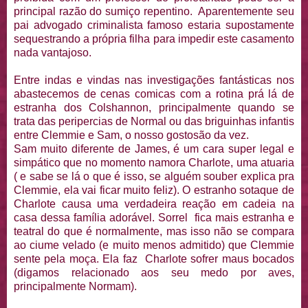
principal razão do sumiço repentino. Aparentemente seu
pai advogado criminalista famoso estaria supostamente
sequestrando a própria filha para impedir este casamento
nada vantajoso.
Entre indas e vindas nas investigações fantásticas nos
abastecemos de cenas comicas com a rotina prá lá de
estranha dos Colshannon, principalmente quando se
trata das peripercias de Normal ou das briguinhas infantis
entre Clemmie e Sam, o nosso gostosão da vez.
Sam muito diferente de James, é um cara super legal e
simpático que no momento namora Charlote, uma atuaria
( e sabe se lá o que é isso, se alguém souber explica pra
Clemmie, ela vai ficar muito feliz). O estranho sotaque de
Charlote causa uma verdadeira reação em cadeia na
casa dessa família adorável. Sorrel fica mais estranha e
teatral do que é normalmente, mas isso não se compara
ao ciume velado (e muito menos admitido) que Clemmie
sente pela moça. Ela faz Charlote sofrer maus bocados
(digamos relacionado aos seu medo por aves,
principalmente Normam).