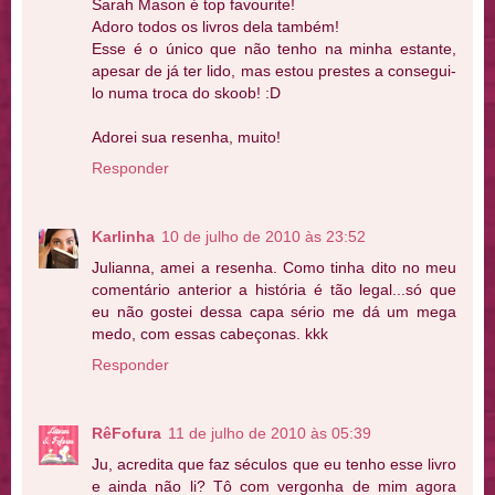
Sarah Mason é top favourite!
Adoro todos os livros dela também!
Esse é o único que não tenho na minha estante,
apesar de já ter lido, mas estou prestes a consegui-
lo numa troca do skoob! :D
Adorei sua resenha, muito!
Responder
Karlinha
10 de julho de 2010 às 23:52
Julianna, amei a resenha. Como tinha dito no meu
comentário anterior a história é tão legal...só que
eu não gostei dessa capa sério me dá um mega
medo, com essas cabeçonas. kkk
Responder
RêFofura
11 de julho de 2010 às 05:39
Ju, acredita que faz séculos que eu tenho esse livro
e ainda não li? Tô com vergonha de mim agora