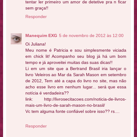
tentar ler primeiro um amor de detetive pra n ficar
sem graça!!
Responder
Manequim EXG
5 de novembro de 2012 às 12:00
Oi Juliana!
Meu nome é Patricia e sou simplesmente viciada
em chick lit! Acompanho seu blog já há um bom
tempo e já aproveitei muitas das suas dicas!!
Li em um site que a Bertrand Brasil iria lançar o
livro Veleiros ao Mar da Sarah Mason em setembro
de 2012, Tem até a capa do livro no site, mas não
acho esse livro em nenhum lugar... será que essa
notícia é verdadeira??
link: http://livrosecitacoes.com/noticia-de-livros-
mais-um-livro-de-sarah-mason-no-brasil/
Vc tem alguma fonte confiável sobre isso?? rs....
Responder