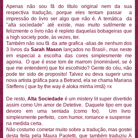
Apenas não sou fã do título original nem da sua
respectiva tradução, porque eles tentam passar a
impressão do livro ser algo que não é. A temática da
"alta sociedade" até existe, mas muito sutilmente e
felizmente o livro não é repleto daquelas bobageiras que
a high society pode, às vezes, ter.
Também não sou fã da arte grafica -alias de nenhum dos
3 livros da
Sarah Mason
lançados no Brasil-, mas neste
em especial a escolha das cores simplesmente me
agonia. O que é esse tom de marrom (inominável, se é
que me entendem) que foi escolhido? Gente do céu, não
pode ter sido de proposito! Talvez eu deva sugerir uma
nova artista gráfica para a Betrand, ela se chama Mariana
Steffens ( que by the way é aloka minha irmã) =x
De resto,
Alta Sociedade
é um mistery lit super divertido
assim como Um amor de Detetive. Daquele tipo em que
devoro em uma sentada (como foi). Um livro
simplesmente perfeito, com humor, romance e suspense
na medida certa.
Não costumo cometar muito sobre a tradução, mas gostei
desta feita pela Maura Paoletti, que também traduziu A