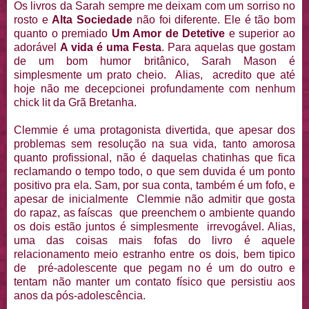
Os livros da Sarah sempre me deixam com um sorriso no
rosto e
Alta Sociedade
não foi diferente. Ele é tão bom
quanto o premiado
Um Amor de Detetive
e superior ao
adorável
A vida é uma Festa
. Para aquelas que gostam
de um bom humor britânico, Sarah Mason é
simplesmente um prato cheio. Alias, acredito que até
hoje não me decepcionei profundamente com nenhum
chick lit da Grã Bretanha.
Clemmie é uma protagonista divertida, que apesar dos
problemas sem resolução na sua vida, tanto amorosa
quanto profissional, não é daquelas chatinhas que fica
reclamando o tempo todo, o que sem duvida é um ponto
positivo pra ela. Sam, por sua conta, também é um fofo, e
apesar de inicialmente Clemmie não admitir que gosta
do rapaz, as faíscas que preenchem o ambiente quando
os dois estão juntos é simplesmente irrevogável. Alias,
uma das coisas mais fofas do livro é aquele
relacionamento meio estranho entre os dois, bem tipico
de pré-adolescente que pegam no é um do outro e
tentam não manter um contato físico que persistiu aos
anos da pós-adolescência.