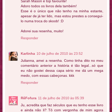
Sarah Mason é top favourite!
Adoro todos os livros dela também!
Esse é o único que não tenho na minha estante,
apesar de já ter lido, mas estou prestes a consegui-
lo numa troca do skoob! :D
Adorei sua resenha, muito!
Responder
Karlinha
10 de julho de 2010 às 23:52
Julianna, amei a resenha. Como tinha dito no meu
comentário anterior a história é tão legal...só que
eu não gostei dessa capa sério me dá um mega
medo, com essas cabeçonas. kkk
Responder
RêFofura
11 de julho de 2010 às 05:39
Ju, acredita que faz séculos que eu tenho esse livro
e ainda não li? Tô com vergonha de mim agora