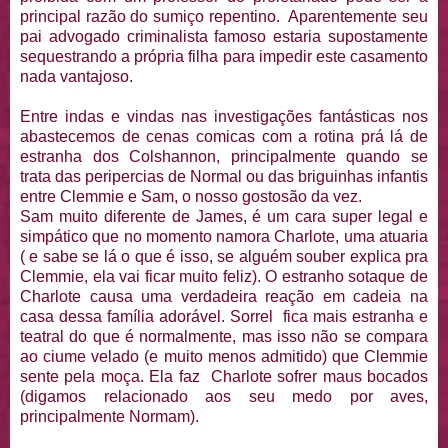
principal razão do sumiço repentino. Aparentemente seu
pai advogado criminalista famoso estaria supostamente
sequestrando a própria filha para impedir este casamento
nada vantajoso.
Entre indas e vindas nas investigações fantásticas nos
abastecemos de cenas comicas com a rotina prá lá de
estranha dos Colshannon, principalmente quando se
trata das peripercias de Normal ou das briguinhas infantis
entre Clemmie e Sam, o nosso gostosão da vez.
Sam muito diferente de James, é um cara super legal e
simpático que no momento namora Charlote, uma atuaria
( e sabe se lá o que é isso, se alguém souber explica pra
Clemmie, ela vai ficar muito feliz). O estranho sotaque de
Charlote causa uma verdadeira reação em cadeia na
casa dessa família adorável. Sorrel fica mais estranha e
teatral do que é normalmente, mas isso não se compara
ao ciume velado (e muito menos admitido) que Clemmie
sente pela moça. Ela faz Charlote sofrer maus bocados
(digamos relacionado aos seu medo por aves,
principalmente Normam).