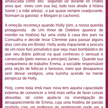
amalucada como seu segundo lar durante os chatos
anos que viveu com sua tia), tudo isso aliado à hilária
Sorrel ( a mãe artista) , o pai quase sempre coadjuvante,
Normam (a gaivota) e Morgam (o cachorro).
A emoção recomeça quando Holly (sim, a nossa querida
protagonista de Um Amor de Detetive aparece de
montão na história) faz uma visita à casa dos pais na
Cornualha e decide levar Clemmie para passar alguns
dias com ela em Bristol. Holly anda impaciente a procura
de um novo furo jornalístico que seja mais bombástico do
que seu diário policial na qual conheceu o sensual e
carrancudo (pelo menos a principio) James. Quando sua
companheira de trabalho Emma, a socialite responsável
pela seção de fofocas e famosos, meio que desaparece
sem deixar vestígios, uma luzinha acende na mente
perspicaz de Holly.
Holy, como toda irmã mais nova tem aquela capacidade
extrema de convencer a irmã mais velha de fazer coisas
absurdas, tal como ajuda-la na investigação do
desaparecimento de Emma, cuja uma história de paixão
proibida com um professor do proletariado pode ser a