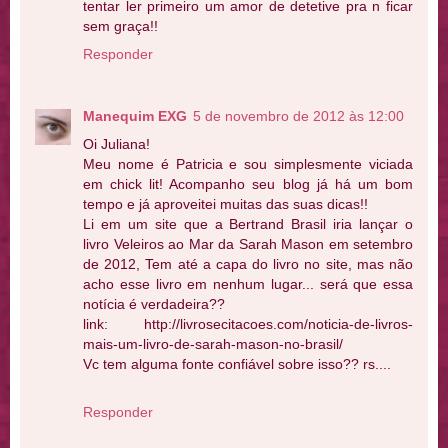
tentar ler primeiro um amor de detetive pra n ficar
sem graça!!
Responder
Manequim EXG
5 de novembro de 2012 às 12:00
Oi Juliana!
Meu nome é Patricia e sou simplesmente viciada
em chick lit! Acompanho seu blog já há um bom
tempo e já aproveitei muitas das suas dicas!!
Li em um site que a Bertrand Brasil iria lançar o
livro Veleiros ao Mar da Sarah Mason em setembro
de 2012, Tem até a capa do livro no site, mas não
acho esse livro em nenhum lugar... será que essa
notícia é verdadeira??
link: http://livrosecitacoes.com/noticia-de-livros-
mais-um-livro-de-sarah-mason-no-brasil/
Vc tem alguma fonte confiável sobre isso?? rs....
Responder