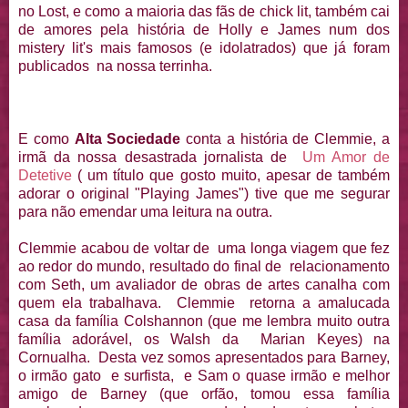
no Lost, e como a maioria das fãs de chick lit, também cai
de amores pela história de Holly e James num dos
mistery lit's mais famosos (e idolatrados) que já foram
publicados na nossa terrinha.
E como
Alta Sociedade
conta a história de Clemmie, a
irmã da nossa desastrada jornalista de
Um Amor de
Detetive
( um título que gosto muito, apesar de também
adorar o original "Playing James") tive que me segurar
para não emendar uma leitura na outra.
Clemmie acabou de voltar de uma longa viagem que fez
ao redor do mundo, resultado do final de relacionamento
com Seth, um avaliador de obras de artes canalha com
quem ela trabalhava. Clemmie retorna a amalucada
casa da família Colshannon (que me lembra muito outra
família adorável, os Walsh da Marian Keyes) na
Cornualha. Desta vez somos apresentados para Barney,
o irmão gato e surfista, e Sam o quase irmão e melhor
amigo de Barney (que orfão, tomou essa família