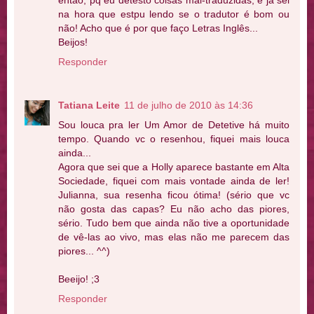
então, pq eu detesto coisas mal-traduzidas, e já sei
na hora que estpu lendo se o tradutor é bom ou
não! Acho que é por que faço Letras Inglês...
Beijos!
Responder
Tatiana Leite
11 de julho de 2010 às 14:36
Sou louca pra ler Um Amor de Detetive há muito
tempo. Quando vc o resenhou, fiquei mais louca
ainda...
Agora que sei que a Holly aparece bastante em Alta
Sociedade, fiquei com mais vontade ainda de ler!
Julianna, sua resenha ficou ótima! (sério que vc
não gosta das capas? Eu não acho das piores,
sério. Tudo bem que ainda não tive a oportunidade
de vê-las ao vivo, mas elas não me parecem das
piores... ^^)
Beeijo! ;3
Responder