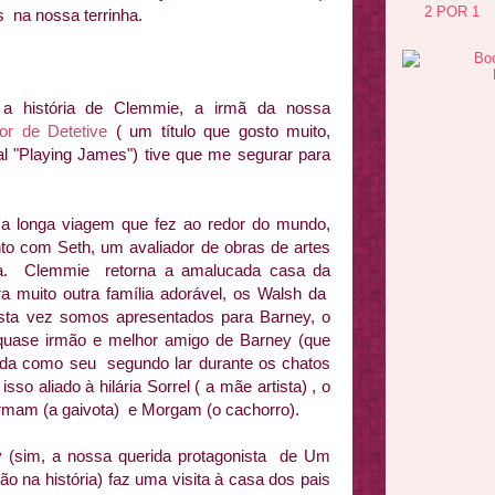
2 POR 1
os na nossa terrinha.
a história de Clemmie, a irmã da nossa
r de Detetive
( um título que gosto muito,
l "Playing James") tive que me segurar para
a longa viagem que fez ao redor do mundo,
nto com Seth, um avaliador de obras de artes
va. Clemmie retorna a amalucada casa da
a muito outra família adorável, os Walsh da
sta vez somos apresentados para Barney, o
quase irmão e melhor amigo de Barney (que
ada como seu segundo lar durante os chatos
so aliado à hilária Sorrel ( a mãe artista) , o
rmam (a gaivota) e Morgam (o cachorro).
 (sim, a nossa querida protagonista de Um
o na história) faz uma visita à casa dos pais