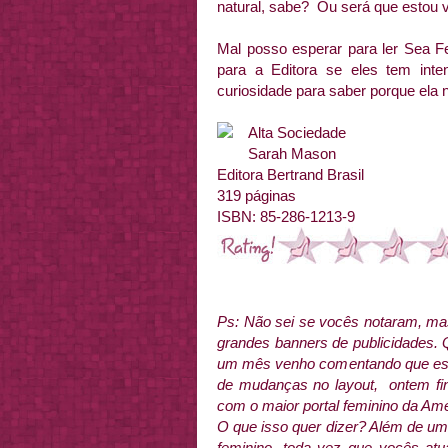
natural, sabe? Ou será que estou 
Mal posso esperar para ler Sea F
para a Editora se eles tem inte
curiosidade para saber porque ela
Alta Sociedade
Sarah Mason
Editora Bertrand Brasil
319 páginas
ISBN: 85-286-1213-9
Ps: Não sei se vocês notaram, mas
grandes banners de publicidades.
um mês venho comentando que esta
de mudanças no layout, ontem fin
com o maior portal feminino da Amé
O que isso quer dizer? Além de um
feminino, toda vez que vocês at