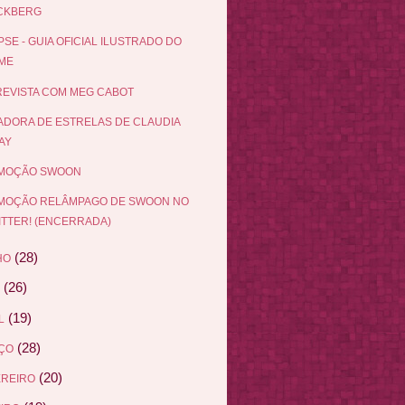
CKBERG
PSE - GUIA OFICIAL ILUSTRADO DO
LME
EVISTA COM MEG CABOT
DORA DE ESTRELAS DE CLAUDIA
AY
MOÇÃO SWOON
MOÇÃO RELÂMPAGO DE SWOON NO
ITTER! (ENCERRADA)
(28)
HO
(26)
(19)
L
(28)
ÇO
(20)
EREIRO