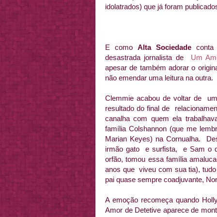
idolatrados) que já foram publicad
E como
Alta Sociedade
conta 
desastrada jornalista de
Um Amo
apesar de também adorar o origina
não emendar uma leitura na outra.
Clemmie acabou de voltar de um
resultado do final de relacioname
canalha com quem ela trabalha
família Colshannon (que me lembr
Marian Keyes) na Cornualha. De
irmão gato e surfista, e Sam o 
orfão, tomou essa família amaluc
anos que viveu com sua tia), tudo is
pai quase sempre coadjuvante, No
A emoção recomeça quando Holly
Amor de Detetive aparece de montã