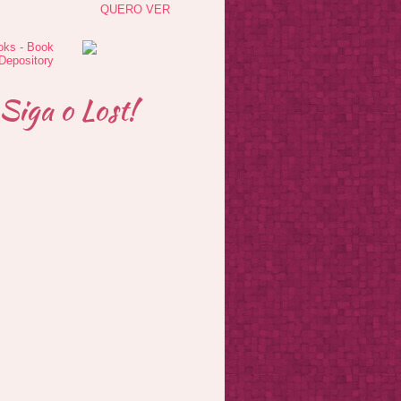
QUERO VER
Siga o Lost!