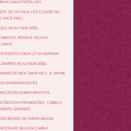
INHA CAIXA POSTAL! #01
10'S: OS 10 CHICK LITS CLASSICOS
 VOCÊ PREC...
AZUL DE ALYSON NÖEL
AMENTO, NOVAS E VELHAS
LUNAS!
R EVENTO CHICK LIT NA SARAIVA!
 SEMPRE DE ALYSON NÖEL
IÁRIOS DE NICK TWISP DE C. D. PAYNE
AS! DA MARIAN KEYES
MOÇÃO EM DOBRO MAYA FOX
LTADO DAS PROMOÇÕES : CABEÇA
VENTO, QUERIDO...
 SOCIEDADE DE SARAH MASON
INCESA DE GELO DE CAMILA