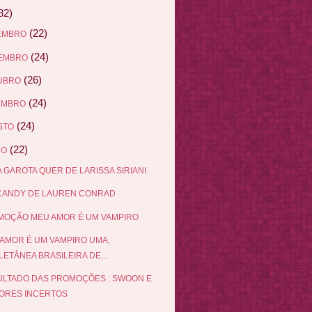
82)
(22)
EMBRO
(24)
EMBRO
(26)
UBRO
(24)
EMBRO
(24)
STO
(22)
HO
 GAROTA QUER DE LARISSA SIRIANI
 CANDY DE LAUREN CONRAD
MOÇÃO MEU AMOR É UM VAMPIRO
AMOR É UM VAMPIRO UMA,
ETÂNEA BRASILEIRA DE...
LTADO DAS PROMOÇÕES : SWOON E
ORES INCERTOS