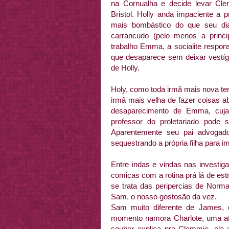
na Cornualha e decide levar Cl
Bristol. Holly anda impaciente a 
mais bombástico do que seu diá
carrancudo (pelo menos a prin
trabalho Emma, a socialite respon
que desaparece sem deixar vestíg
de Holly.
Holy, como toda irmã mais nova t
irmã mais velha de fazer coisas a
desaparecimento de Emma, cuja
professor do proletariado pode 
Aparentemente seu pai advogado
sequestrando a própria filha para 
Entre indas e vindas nas investi
comicas com a rotina prá lá de es
se trata das peripercias de Norma
Sam, o nosso gostosão da vez.
Sam muito diferente de James, 
momento namora Charlote, uma atu
souber explica pra Clemmie, ela v