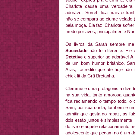
Charlote causa uma verdadeira
adorável. Sorrel fica mais estran
não se compara ao ciume velado 
pela moça. Ela faz Charlote sofre
medo por aves, principalmente No
Os livros da Sarah sempre me
Sociedade
não foi diferente. El
Detetive
e superior ao adorável
A 
de um bom humor britânico, Sar
Alias, acredito que até hoje nã
chick lit da Grã Bretanha.
Clemmie é uma protagonista divert
na sua vida, tanto amorosa quanto
fica reclamando o tempo todo, o 
Sam, por sua conta, também é um 
admitir que gosta do rapaz, as 
dois estão juntos é simplesmente 
do livro é aquele relacionamento m
adolescente que pegam no é um do 