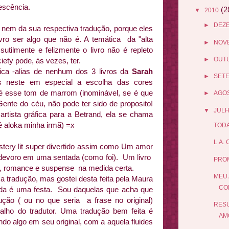
escência.
(2
▼
2010
►
DEZ
al nem da sua respectiva tradução, porque eles
ro ser algo que não é. A temática da "alta
►
NOV
sutilmente e felizmente o livro não é repleto
►
OUT
iety pode, às vezes, ter.
ca -alias de nenhum dos 3 livros da
Sarah
►
SET
s neste em especial a escolha das cores
 esse tom de marrom (inominável, se é que
►
AGO
ente do céu, não pode ter sido de proposito!
▼
JUL
rtista gráfica para a Betrand, ela se chama
é aloka minha irmã) =x
TODA
L.A.
tery lit super divertido assim como Um amor
 devoro em uma sentada (como foi). Um livro
PRO
r, romance e suspense na medida certa.
MEU 
 tradução, mas gostei desta feita pela Maura
COL
vida é uma festa. Sou daquelas que acha que
ão ( ou no que seria a frase no original)
RESU
abalho do tradutor. Uma tradução bem feita é
AM
do algo em seu original, com a aquela fluides