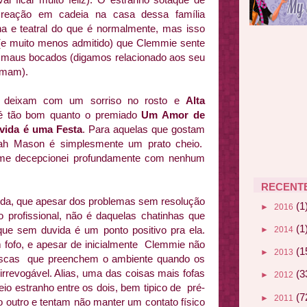
 reação em cadeia na casa dessa família
ha e teatral do que é normalmente, mas isso
(e muito menos admitido) que Clemmie sente
r maus bocados (digamos relacionado aos seu
rmam).
 deixam com um sorriso no rosto e
Alta
e é tão bom quanto o premiado
Um Amor de
vida é uma Festa
. Para aquelas que gostam
ah Mason é simplesmente um prato cheio.
o me decepcionei profundamente com nenhum
RECENT
ida, que apesar dos problemas sem resolução
(1
►
2016
 profissional, não é daquelas chatinhas que
(1
que sem duvida é um ponto positivo pra ela.
►
2014
fofo, e apesar de inicialmente Clemmie não
(1
►
2013
faíscas que preenchem o ambiente quando os
irrevogável. Alias, uma das coisas mais fofas
(3
►
2012
eio estranho entre os dois, bem tipico de pré-
(7
►
2011
outro e tentam não manter um contato físico