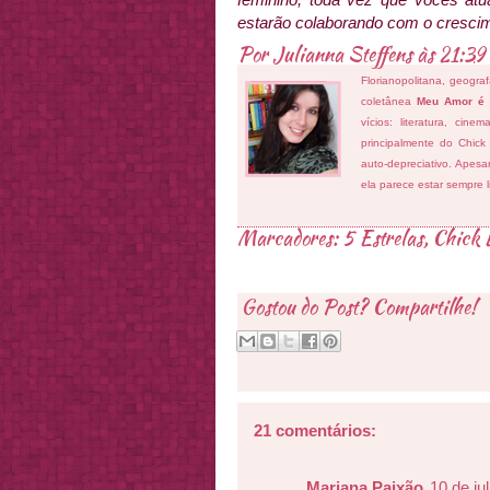
estarão colaborando com o crescime
Por
Julianna Steffens
às
21:39
Florianopolitana, geogra
coletânea
Meu Amor é
vícios: literatura, cin
principalmente do Chick
auto-depreciativo. Apes
ela parece estar sempre 
Marcadores:
5 Estrelas
,
Chick L
Gostou do Post? Compartilhe!
21 comentários:
Mariana Paixão
10 de ju