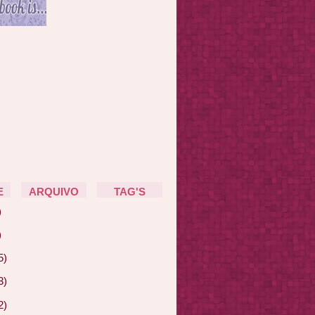
E
ARQUIVO
TAG'S
)
)
5)
3)
2)