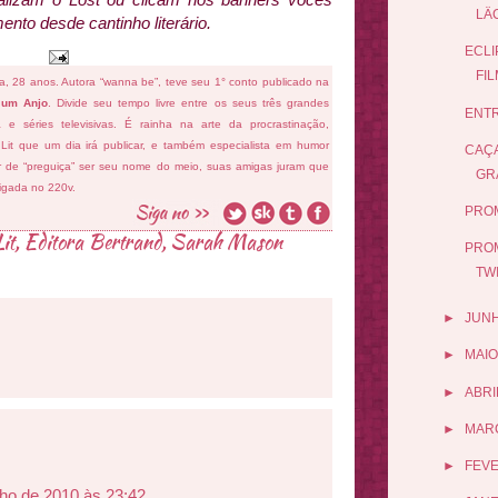
LÄ
nto desde cantinho literário.
ECLI
FI
fa, 28 anos. Autora “wanna be”, teve seu 1° conto publicado na
 um Anjo
. Divide seu tempo livre entre os seus três grandes
ENTR
ema e séries televisivas. É rainha na arte da procrastinação,
 Lit que um dia irá publicar, e também especialista em humor
CAÇA
ar de “preguiça” ser seu nome do meio, suas amigas juram que
GR
ligada no 220v.
PRO
it
,
Editora Bertrand
,
Sarah Mason
PRO
TW
►
JUN
►
MAIO
►
ABRI
►
MAR
►
FEV
lho de 2010 às 23:42