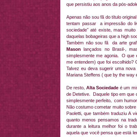
que persistiu aos anos da pós-adol
Apenas não sou fã do título origin
tentam passar a impressão do liv
sociedade" até existe, mas muito 
daquelas bobageiras que a high soc
Também não sou fã da arte grafi
Mason
lançados no Brasil-, ma
simplesmente me agonia. O que é
me entendem) que foi escolhido? G
Talvez eu deva sugerir uma nova a
Mariana Steffens ( que by the way 
De resto,
Alta Sociedade
é um mis
de Detetive. Daquele tipo em que
simplesmente perfeito, com humo
Não costumo cometar muito sobre a
Paoletti, que também traduziu A 
quanto menos pensamos na traduç
durante a leitura melhor foi o tr
aquela que você pensa que está len