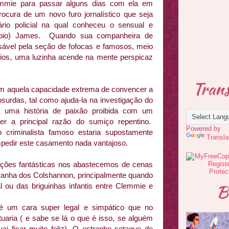
emmie para passar alguns dias com ela em
procura de um novo furo jornalístico que seja
rio policial na qual conheceu o sensual e
cipio) James. Quando sua companheira de
sável pela seção de fofocas e famosos, meio
ios, uma luzinha acende na mente perspicaz
Trans
em aquela capacidade extrema de convencer a
bsurdas, tal como ajuda-la na investigação do
 uma história de paixão proibida com um
ser a principal razão do sumiço repentino.
Powered by
 criminalista famoso estaria supostamente
Transla
impedir este casamento nada vantajoso.
gações fantásticas nos abastecemos de cenas
tranha dos Colshannon, principalmente quando
B
l ou das briguinhas infantis entre Clemmie e
é um cara super legal e simpático que no
aria ( e sabe se lá o que é isso, se alguém
ai ficar muito feliz). O estranho sotaque de