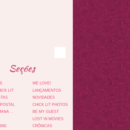
Seções
S
WE LOVE!
ICK LIT
LANÇAMENTOS
STAS
NOVIDADES
 POSTAL
CHICK LIT PHOTOS
ANA ...
BE MY GUEST
LOST IN MOVIES
DING
CRÔNICAS