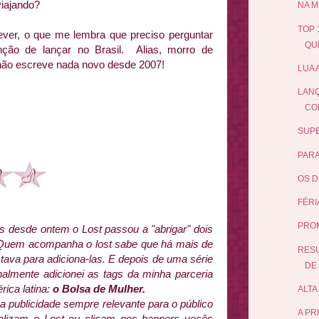
viajando?
NA M
TOP 
ever, o que me lembra que preciso perguntar
QUE
nção de lançar no Brasil. Alias, morro de
 não escreve nada novo desde 2007!
LUA 
LANÇ
CO
SUPE
PARA
OS D
FÉRI
PRO
 desde ontem o Lost passou a "abrigar" dois
 Quem acompanha o lost sabe que há mais de
RESU
va para adiciona-las. E depois de uma série
DE 
almente adicionei as tags da minha parceria
rica latina:
o Bolsa de Mulher.
ALTA
a publicidade sempre relevante para o público
A PR
ualizam o Lost ou clicam nos banners vocês