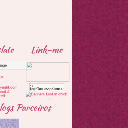
late
Link-me
te
logs Parceiros