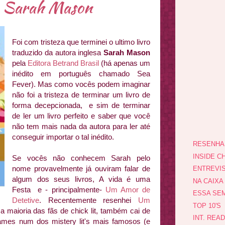
e Sarah Mason
Foi com tristeza que terminei o ultimo livro
traduzido da autora inglesa
Sarah Mason
pela
Editora Betrand Brasil
(há apenas um
inédito em português chamado Sea
Fever). Mas como vocês podem imaginar
não foi a tristeza de terminar um livro de
forma decepcionada, e sim de terminar
de ler um livro perfeito e saber que você
não tem mais nada da autora para ler até
conseguir importar o tal inédito.
RESENHA
INSIDE CH
Se vocês não conhecem Sarah pelo
nome provavelmente já ouviram falar de
ENTREVI
algum dos seus livros, A vida é uma
NA CAIXA
Festa e - principalmente-
Um Amor de
ESSA SEM
Detetive
. Recentemente resenhei
Um
TOP 10'S
 maioria das fãs de chick lit, também cai de
INT. REA
James num dos mistery lit's mais famosos (e