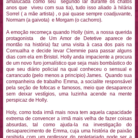
amalucada como seu segundo lar durante os chatos
anos que viveu com sua tia), tudo isso aliado à hilária
Sorrel ( a mãe artista) , o pai quase sempre coadjuvante,
Normam (a gaivota) e Morgam (o cachorro).
A emoção recomeça quando Holly (sim, a nossa querida
protagonista de Um Amor de Detetive aparece de
montão na história) faz uma visita à casa dos pais na
Cornualha e decide levar Clemmie para passar alguns
dias com ela em Bristol. Holly anda impaciente a procura
de um novo furo jornalístico que seja mais bombástico do
que seu diário policial na qual conheceu o sensual e
carrancudo (pelo menos a principio) James. Quando sua
companheira de trabalho Emma, a socialite responsável
pela seção de fofocas e famosos, meio que desaparece
sem deixar vestígios, uma luzinha acende na mente
perspicaz de Holly.
Holy, como toda irmã mais nova tem aquela capacidade
extrema de convencer a irmã mais velha de fazer coisas
absurdas, tal como ajuda-la na investigação do
desaparecimento de Emma, cuja uma história de paixão
proibida com um professor do proletariado pode ser a