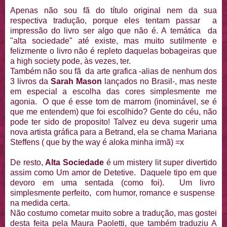
Apenas não sou fã do título original nem da sua
respectiva tradução, porque eles tentam passar a
impressão do livro ser algo que não é. A temática da
"alta sociedade" até existe, mas muito sutilmente e
felizmente o livro não é repleto daquelas bobageiras que
a high society pode, às vezes, ter.
Também não sou fã da arte grafica -alias de nenhum dos
3 livros da
Sarah Mason
lançados no Brasil-, mas neste
em especial a escolha das cores simplesmente me
agonia. O que é esse tom de marrom (inominável, se é
que me entendem) que foi escolhido? Gente do céu, não
pode ter sido de proposito! Talvez eu deva sugerir uma
nova artista gráfica para a Betrand, ela se chama Mariana
Steffens ( que by the way é aloka minha irmã) =x
De resto,
Alta Sociedade
é um mistery lit super divertido
assim como Um amor de Detetive. Daquele tipo em que
devoro em uma sentada (como foi). Um livro
simplesmente perfeito, com humor, romance e suspense
na medida certa.
Não costumo cometar muito sobre a tradução, mas gostei
desta feita pela Maura Paoletti, que também traduziu A