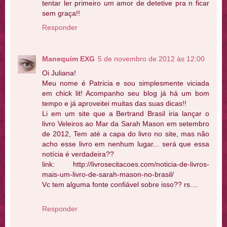
tentar ler primeiro um amor de detetive pra n ficar
sem graça!!
Responder
Manequim EXG
5 de novembro de 2012 às 12:00
Oi Juliana!
Meu nome é Patricia e sou simplesmente viciada
em chick lit! Acompanho seu blog já há um bom
tempo e já aproveitei muitas das suas dicas!!
Li em um site que a Bertrand Brasil iria lançar o
livro Veleiros ao Mar da Sarah Mason em setembro
de 2012, Tem até a capa do livro no site, mas não
acho esse livro em nenhum lugar... será que essa
notícia é verdadeira??
link: http://livrosecitacoes.com/noticia-de-livros-
mais-um-livro-de-sarah-mason-no-brasil/
Vc tem alguma fonte confiável sobre isso?? rs....
Responder