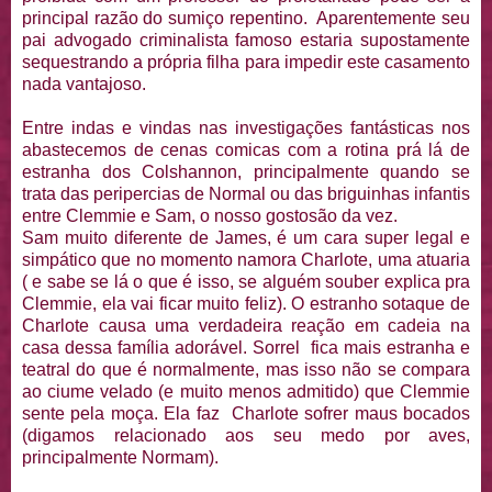
principal razão do sumiço repentino. Aparentemente seu
pai advogado criminalista famoso estaria supostamente
sequestrando a própria filha para impedir este casamento
nada vantajoso.
Entre indas e vindas nas investigações fantásticas nos
abastecemos de cenas comicas com a rotina prá lá de
estranha dos Colshannon, principalmente quando se
trata das peripercias de Normal ou das briguinhas infantis
entre Clemmie e Sam, o nosso gostosão da vez.
Sam muito diferente de James, é um cara super legal e
simpático que no momento namora Charlote, uma atuaria
( e sabe se lá o que é isso, se alguém souber explica pra
Clemmie, ela vai ficar muito feliz). O estranho sotaque de
Charlote causa uma verdadeira reação em cadeia na
casa dessa família adorável. Sorrel fica mais estranha e
teatral do que é normalmente, mas isso não se compara
ao ciume velado (e muito menos admitido) que Clemmie
sente pela moça. Ela faz Charlote sofrer maus bocados
(digamos relacionado aos seu medo por aves,
principalmente Normam).