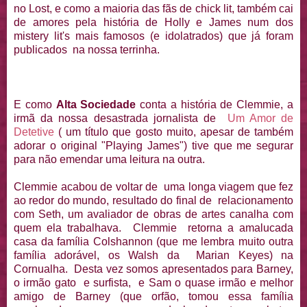
no Lost, e como a maioria das fãs de chick lit, também cai
de amores pela história de Holly e James num dos
mistery lit's mais famosos (e idolatrados) que já foram
publicados na nossa terrinha.
E como
Alta Sociedade
conta a história de Clemmie, a
irmã da nossa desastrada jornalista de
Um Amor de
Detetive
( um título que gosto muito, apesar de também
adorar o original "Playing James") tive que me segurar
para não emendar uma leitura na outra.
Clemmie acabou de voltar de uma longa viagem que fez
ao redor do mundo, resultado do final de relacionamento
com Seth, um avaliador de obras de artes canalha com
quem ela trabalhava. Clemmie retorna a amalucada
casa da família Colshannon (que me lembra muito outra
família adorável, os Walsh da Marian Keyes) na
Cornualha. Desta vez somos apresentados para Barney,
o irmão gato e surfista, e Sam o quase irmão e melhor
amigo de Barney (que orfão, tomou essa família