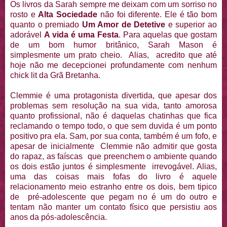
Os livros da Sarah sempre me deixam com um sorriso no
rosto e
Alta Sociedade
não foi diferente. Ele é tão bom
quanto o premiado
Um Amor de Detetive
e superior ao
adorável
A vida é uma Festa
. Para aquelas que gostam
de um bom humor britânico, Sarah Mason é
simplesmente um prato cheio. Alias, acredito que até
hoje não me decepcionei profundamente com nenhum
chick lit da Grã Bretanha.
Clemmie é uma protagonista divertida, que apesar dos
problemas sem resolução na sua vida, tanto amorosa
quanto profissional, não é daquelas chatinhas que fica
reclamando o tempo todo, o que sem duvida é um ponto
positivo pra ela. Sam, por sua conta, também é um fofo, e
apesar de inicialmente Clemmie não admitir que gosta
do rapaz, as faíscas que preenchem o ambiente quando
os dois estão juntos é simplesmente irrevogável. Alias,
uma das coisas mais fofas do livro é aquele
relacionamento meio estranho entre os dois, bem tipico
de pré-adolescente que pegam no é um do outro e
tentam não manter um contato físico que persistiu aos
anos da pós-adolescência.