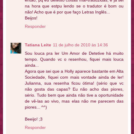
então, pq eu detesto coisas mal-traduzidas, e já sei
na hora que estpu lendo se o tradutor é bom ou
não! Acho que é por que faço Letras Inglês...
Beijos!
Responder
Tatiana Leite
11 de julho de 2010 às 14:36
Sou louca pra ler Um Amor de Detetive há muito
tempo. Quando vc o resenhou, fiquei mais louca
ainda...
Agora que sei que a Holly aparece bastante em Alta
Sociedade, fiquei com mais vontade ainda de ler!
Julianna, sua resenha ficou ótima! (sério que vc
não gosta das capas? Eu não acho das piores,
sério. Tudo bem que ainda não tive a oportunidade
de vê-las ao vivo, mas elas não me parecem das
piores... ^^)
Beeijo! ;3
Responder