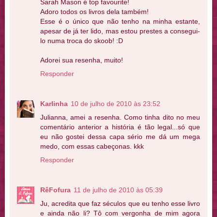
Sarah Mason é top favourite!
Adoro todos os livros dela também!
Esse é o único que não tenho na minha estante,
apesar de já ter lido, mas estou prestes a consegui-
lo numa troca do skoob! :D
Adorei sua resenha, muito!
Responder
Karlinha
10 de julho de 2010 às 23:52
Julianna, amei a resenha. Como tinha dito no meu
comentário anterior a história é tão legal...só que
eu não gostei dessa capa sério me dá um mega
medo, com essas cabeçonas. kkk
Responder
RêFofura
11 de julho de 2010 às 05:39
Ju, acredita que faz séculos que eu tenho esse livro
e ainda não li? Tô com vergonha de mim agora