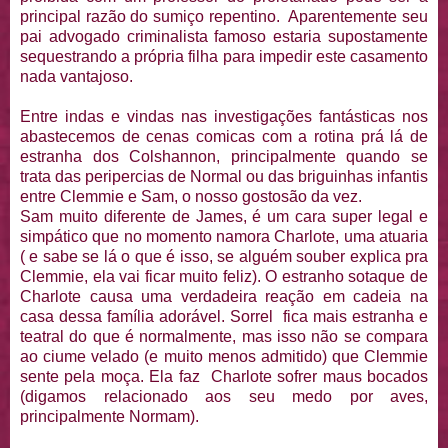
principal razão do sumiço repentino. Aparentemente seu
pai advogado criminalista famoso estaria supostamente
sequestrando a própria filha para impedir este casamento
nada vantajoso.
Entre indas e vindas nas investigações fantásticas nos
abastecemos de cenas comicas com a rotina prá lá de
estranha dos Colshannon, principalmente quando se
trata das peripercias de Normal ou das briguinhas infantis
entre Clemmie e Sam, o nosso gostosão da vez.
Sam muito diferente de James, é um cara super legal e
simpático que no momento namora Charlote, uma atuaria
( e sabe se lá o que é isso, se alguém souber explica pra
Clemmie, ela vai ficar muito feliz). O estranho sotaque de
Charlote causa uma verdadeira reação em cadeia na
casa dessa família adorável. Sorrel fica mais estranha e
teatral do que é normalmente, mas isso não se compara
ao ciume velado (e muito menos admitido) que Clemmie
sente pela moça. Ela faz Charlote sofrer maus bocados
(digamos relacionado aos seu medo por aves,
principalmente Normam).