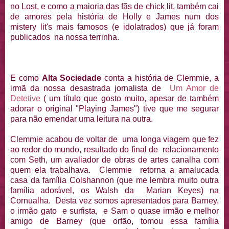
no Lost, e como a maioria das fãs de chick lit, também cai
de amores pela história de Holly e James num dos
mistery lit's mais famosos (e idolatrados) que já foram
publicados na nossa terrinha.
E como
Alta Sociedade
conta a história de Clemmie, a
irmã da nossa desastrada jornalista de
Um Amor de
Detetive
( um título que gosto muito, apesar de também
adorar o original "Playing James") tive que me segurar
para não emendar uma leitura na outra.
Clemmie acabou de voltar de uma longa viagem que fez
ao redor do mundo, resultado do final de relacionamento
com Seth, um avaliador de obras de artes canalha com
quem ela trabalhava. Clemmie retorna a amalucada
casa da família Colshannon (que me lembra muito outra
família adorável, os Walsh da Marian Keyes) na
Cornualha. Desta vez somos apresentados para Barney,
o irmão gato e surfista, e Sam o quase irmão e melhor
amigo de Barney (que orfão, tomou essa família