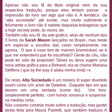
Apenas não sou fã do título original nem da sua
respectiva tradução, porque eles tentam passar a
impressão do livro ser algo que não é. A temática da
"alta sociedade" até existe, mas muito sutilmente e
felizmente o livro não é repleto daquelas bobageiras que
a high society pode, às vezes, ter.
Também não sou fã da arte grafica -alias de nenhum dos
3 livros da
Sarah Mason
lançados no Brasil-, mas neste
em especial a escolha das cores simplesmente me
agonia. O que é esse tom de marrom (inominável, se é
que me entendem) que foi escolhido? Gente do céu, não
pode ter sido de proposito! Talvez eu deva sugerir uma
nova artista gráfica para a Betrand, ela se chama Mariana
Steffens ( que by the way é aloka minha irmã) =x
De resto,
Alta Sociedade
é um mistery lit super divertido
assim como Um amor de Detetive. Daquele tipo em que
devoro em uma sentada (como foi). Um livro
simplesmente perfeito, com humor, romance e suspense
na medida certa.
Não costumo cometar muito sobre a tradução, mas gostei
desta feita pela Maura Paoletti, que também traduziu A