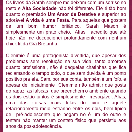
Os livros da Sarah sempre me deixam com um sorriso no
rosto e
Alta Sociedade
não foi diferente. Ele é tão bom
quanto o premiado
Um Amor de Detetive
e superior ao
adorável
A vida é uma Festa
. Para aquelas que gostam
de um bom humor britânico, Sarah Mason é
simplesmente um prato cheio. Alias, acredito que até
hoje não me decepcionei profundamente com nenhum
chick lit da Grã Bretanha.
Clemmie é uma protagonista divertida, que apesar dos
problemas sem resolução na sua vida, tanto amorosa
quanto profissional, não é daquelas chatinhas que fica
reclamando o tempo todo, o que sem duvida é um ponto
positivo pra ela. Sam, por sua conta, também é um fofo, e
apesar de inicialmente Clemmie não admitir que gosta
do rapaz, as faíscas que preenchem o ambiente quando
os dois estão juntos é simplesmente irrevogável. Alias,
uma das coisas mais fofas do livro é aquele
relacionamento meio estranho entre os dois, bem tipico
de pré-adolescente que pegam no é um do outro e
tentam não manter um contato físico que persistiu aos
anos da pós-adolescência.