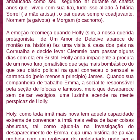
amalucada como seu segundo lar durante os chatos
anos que viveu com sua tia), tudo isso aliado à hilária
Sorrel ( a mãe artista) , o pai quase sempre coadjuvante,
Normam (a gaivota) e Morgam (o cachorro).
A emoção recomeça quando Holly (sim, a nossa querida
protagonista de Um Amor de Detetive aparece de
montão na história) faz uma visita à casa dos pais na
Cornualha e decide levar Clemmie para passar alguns
dias com ela em Bristol. Holly anda impaciente a procura
de um novo furo jornalístico que seja mais bombástico do
que seu diário policial na qual conheceu o sensual e
carrancudo (pelo menos a principio) James. Quando sua
companheira de trabalho Emma, a socialite responsável
pela seção de fofocas e famosos, meio que desaparece
sem deixar vestígios, uma luzinha acende na mente
perspicaz de Holly.
Holy, como toda irmã mais nova tem aquela capacidade
extrema de convencer a irmã mais velha de fazer coisas
absurdas, tal como ajuda-la na investigação do
desaparecimento de Emma, cuja uma história de paixão
proibida com um professor do proletariado pode ser a