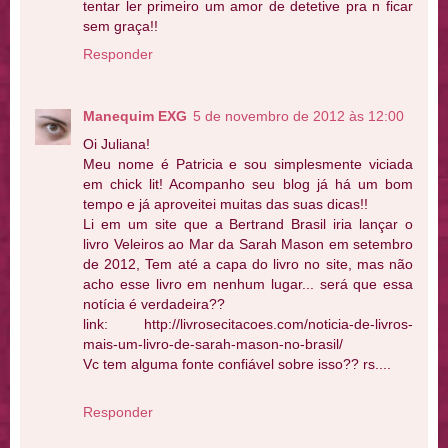
tentar ler primeiro um amor de detetive pra n ficar
sem graça!!
Responder
Manequim EXG
5 de novembro de 2012 às 12:00
Oi Juliana!
Meu nome é Patricia e sou simplesmente viciada
em chick lit! Acompanho seu blog já há um bom
tempo e já aproveitei muitas das suas dicas!!
Li em um site que a Bertrand Brasil iria lançar o
livro Veleiros ao Mar da Sarah Mason em setembro
de 2012, Tem até a capa do livro no site, mas não
acho esse livro em nenhum lugar... será que essa
notícia é verdadeira??
link: http://livrosecitacoes.com/noticia-de-livros-
mais-um-livro-de-sarah-mason-no-brasil/
Vc tem alguma fonte confiável sobre isso?? rs....
Responder