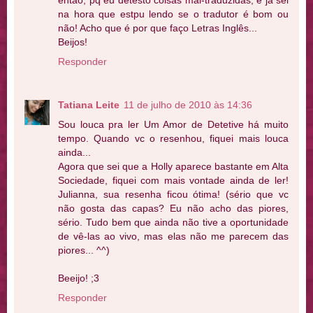
então, pq eu detesto coisas mal-traduzidas, e já sei
na hora que estpu lendo se o tradutor é bom ou
não! Acho que é por que faço Letras Inglês...
Beijos!
Responder
Tatiana Leite
11 de julho de 2010 às 14:36
Sou louca pra ler Um Amor de Detetive há muito
tempo. Quando vc o resenhou, fiquei mais louca
ainda...
Agora que sei que a Holly aparece bastante em Alta
Sociedade, fiquei com mais vontade ainda de ler!
Julianna, sua resenha ficou ótima! (sério que vc
não gosta das capas? Eu não acho das piores,
sério. Tudo bem que ainda não tive a oportunidade
de vê-las ao vivo, mas elas não me parecem das
piores... ^^)
Beeijo! ;3
Responder