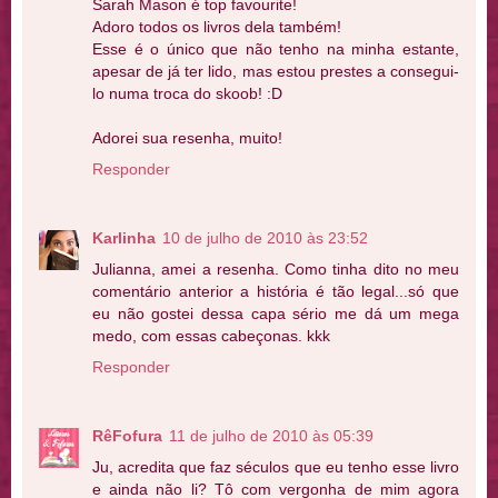
Sarah Mason é top favourite!
Adoro todos os livros dela também!
Esse é o único que não tenho na minha estante,
apesar de já ter lido, mas estou prestes a consegui-
lo numa troca do skoob! :D
Adorei sua resenha, muito!
Responder
Karlinha
10 de julho de 2010 às 23:52
Julianna, amei a resenha. Como tinha dito no meu
comentário anterior a história é tão legal...só que
eu não gostei dessa capa sério me dá um mega
medo, com essas cabeçonas. kkk
Responder
RêFofura
11 de julho de 2010 às 05:39
Ju, acredita que faz séculos que eu tenho esse livro
e ainda não li? Tô com vergonha de mim agora