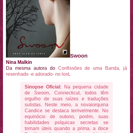
Swoon
Nina Malkin
Da mesma autora do
Confissões de uma Banda, já
resenhado -e adorado- no lost
.
Sinopse Oficial:
Na pequena cidade
de Swoon, Connecticut, todos têm
orgulho de suas raízes e traduções
sulistas. Neste meio, a novaiorquina
Candice se destaca terrivelmente. No
equinócio de outono, porém, suas
habilidades psíquicas secretas se
tornam úteis quando a prima, a doce