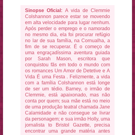
Sinopse Oficial:
A vida de Clemmie
Colshannon parece estar se movendo
em alta velocidade para lugar nenhum.
Após perder o emprego e o namorado
no mesmo dia, ela foi procurar refúgio
no lar de sua família, na Cornualha, a
fim de se recuperar. É o começo de
uma engraçadíssima aventura guiada
por Sarah Mason, escritora que
conquistou fãs em todo o mundo com
os romances Um Amor de Detetive e A
Vida É uma Festa . Felizmente, a vida
com a família Colshannon está longe
de ser um tédio. Barney, o irmão de
Clemmie, está apaixonado, mas não
conta por quem; sua mãe está no meio
de uma produção teatral chamada Jane
Calamidade e não consegue se livrar
da personagem; e sua irmão Holly, uma
jornalista to Bristol Gazette, precisa
encontrar uma grande matéria antes