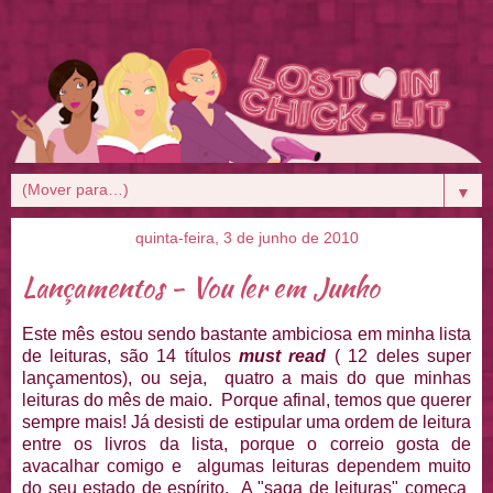
▼
quinta-feira, 3 de junho de 2010
Lançamentos - Vou ler em Junho
Este mês estou sendo bastante ambiciosa em minha lista
de leituras, são 14 títulos
must read
( 12 deles super
lançamentos), ou seja, quatro a mais do que minhas
leituras do mês de maio. Porque afinal, temos que querer
sempre mais! Já desisti de estipular uma ordem de leitura
entre os livros da lista, porque o correio gosta de
avacalhar comigo e algumas leituras dependem muito
do seu estado de espírito. A "saga de leituras" começa