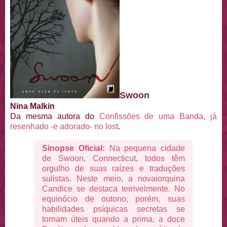
Swoon
Nina Malkin
Da mesma autora do
Confissões de uma Banda, já
resenhado -e adorado- no lost
.
Sinopse Oficial:
Na pequena cidade
de Swoon, Connecticut, todos têm
orgulho de suas raízes e traduções
sulistas. Neste meio, a novaiorquina
Candice se destaca terrivelmente. No
equinócio de outono, porém, suas
habilidades psíquicas secretas se
tornam úteis quando a prima, a doce