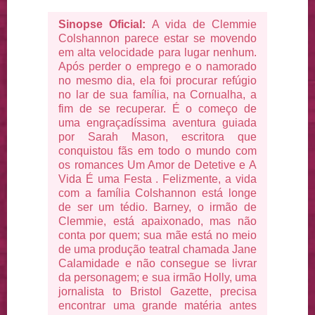
Sinopse Oficial:
A vida de Clemmie
Colshannon parece estar se movendo
em alta velocidade para lugar nenhum.
Após perder o emprego e o namorado
no mesmo dia, ela foi procurar refúgio
no lar de sua família, na Cornualha, a
fim de se recuperar. É o começo de
uma engraçadíssima aventura guiada
por Sarah Mason, escritora que
conquistou fãs em todo o mundo com
os romances Um Amor de Detetive e A
Vida É uma Festa . Felizmente, a vida
com a família Colshannon está longe
de ser um tédio. Barney, o irmão de
Clemmie, está apaixonado, mas não
conta por quem; sua mãe está no meio
de uma produção teatral chamada Jane
Calamidade e não consegue se livrar
da personagem; e sua irmão Holly, uma
jornalista to Bristol Gazette, precisa
encontrar uma grande matéria antes