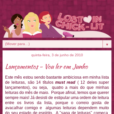
▼
quinta-feira, 3 de junho de 2010
Lançamentos - Vou ler em Junho
Este mês estou sendo bastante ambiciosa em minha lista
de leituras, são 14 títulos
must read
( 12 deles super
lançamentos), ou seja, quatro a mais do que minhas
leituras do mês de maio. Porque afinal, temos que querer
sempre mais! Já desisti de estipular uma ordem de leitura
entre os livros da lista, porque o correio gosta de
avacalhar comigo e algumas leituras dependem muito
do seu estado de espírito. A "saga de leituras" começa