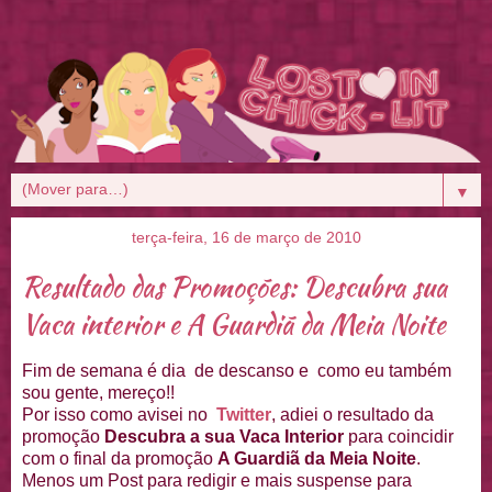
▼
terça-feira, 16 de março de 2010
Resultado das Promoções: Descubra sua
Vaca interior e A Guardiã da Meia Noite
Fim de semana é dia de descanso e como eu também
sou gente, mereço!!
Por isso como avisei no
Twitter
, adiei o resultado da
promoção
Descubra a sua Vaca Interior
para coincidir
com o final da promoção
A Guardiã da Meia Noite
.
Menos um Post para redigir e mais suspense para