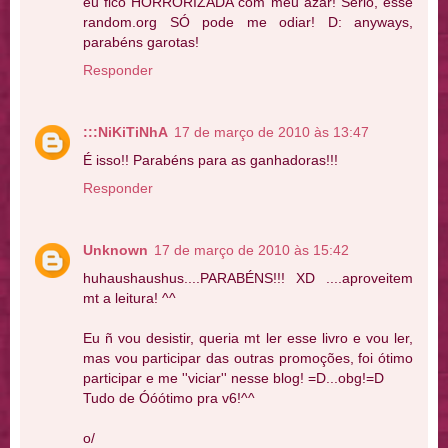
eu fico HORRORIZADA com meu azar! Sério, esse
random.org SÓ pode me odiar! D: anyways,
parabéns garotas!
Responder
:::NiKiTiNhA
17 de março de 2010 às 13:47
É isso!! Parabéns para as ganhadoras!!!
Responder
Unknown
17 de março de 2010 às 15:42
huhaushaushus....PARABÉNS!!! XD ....aproveitem
mt a leitura! ^^
Eu ñ vou desistir, queria mt ler esse livro e vou ler,
mas vou participar das outras promoções, foi ótimo
participar e me ''viciar'' nesse blog! =D...obg!=D
Tudo de Óóótimo pra v6!^^
o/