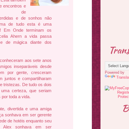
e encontros e
tros, de
perdidas e de sonhos não
cima de tudo esta é uma
da! Em Onde terminam os
ecelia Ahern a vida passa
 de mágica diante dos
Trans
 conheceram aos sete anos
amigos inseparáveis desde
em por gente, cresceram
Powered by
Transla
am juntos e compartilharam
e tristezas. De tudo os dois
 uma certeza, que seriam
por toda a vida.
B
nte, divertida e uma amiga
nça sonhava em ser gerente
ede de hotéis enquanto seu
go Alex sonhava em ser