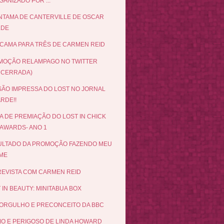
ANIZADO POR ...
NTAMA DE CANTERVILLE DE OSCAR
LDE
CAMA PARA TRÊS DE CARMEN REID
MOÇÃO RELAMPAGO NO TWITTER
NCERRADA)
ÃO IMPRESSA DO LOST NO JORNAL
RDE!!
A DE PREMIAÇÃO DO LOST IN CHICK
 AWARDS- ANO 1
ULTADO DA PROMOÇÃO FAZENDO MEU
LME
EVISTA COM CARMEN REID
 IN BEAUTY: MINITABUA BOX
ORGULHO E PRECONCEITO DA BBC
MO E PERIGOSO DE LINDA HOWARD