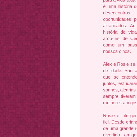
é uma história d
desencon
oportunidades 
alcançados. A
história de vi
arco-íris de C
como um passe
nossos olhos.
Alex e Rosie se
de idade. São 
que se entend
juntos, estudar
sonhos, alegrias 
sempre tiveram
melhores amigos 
Rosie é intelige
fiel. Desde cria
de uma grande r
divertido ami