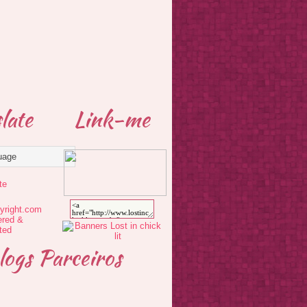
late
Link-me
te
logs Parceiros