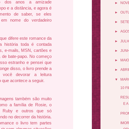
go dos anos a amizade
►
NOV
po e a distância, e agora é
►
OUT
ento de saber, se eles
o em nome do verdadeiro
►
SET
►
AGO
 que difere este romance da
►
JUL
a história toda é contada
s, e-mails, MSN, cartões e
►
JUN
a de bate-papo. No começo
►
MAIO
 isso estranho e pensei que
Longe disso, o livro prende a
►
ABRI
 você devorar a leitura
▼
MAR
 que acontece a seguir.
10 F
RES
onagens também são muito
E A
como a família de Rosie, o
, Ruby e outros que só
PRO
do no decorrer da história.
omance o livro tem partes
IMOR
de rir com algumas situações