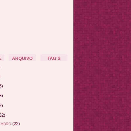
E
ARQUIVO
TAG'S
)
)
5)
3)
2)
82)
(22)
EMBRO