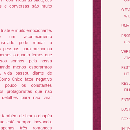
ORG
ls e conversas são muito
O FA
WI
UMA 
a, triste e muito emocionante.
PRO
o um acontecimento
(E
 isolado pode mudar o
as pessoas, para melhor ou
VERS
ebemos o quanto temos que
ATA
ssos sonhos, pela nossa
quando menos esperarmos
FEST
 vida passou diante de
LIT
Como único fator negativo
RES
m pouco os constantes
FI
os protagonistas que não
detalhes para não virar
ENTR
LOST
r também de tirar o chapéu
BOX 
que está sempre inovando.
apenas três romances
INTI