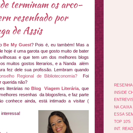
de terminam os arco-
hern resenhado por
ga de Assis
do
Be My Guest
? Pois é, eu também! Mas a
de hoje é uma garota que gosto muito de bater
avilhosas e que tem um dos melhores blogs
amos muitos gostos literarios, e a Nanda além
atura fez dele sua profissão. Lembram quando
onselho Regional de Biblioteconomia?
Foi
r querida não?
RESENHA
s literárias no
Blog Viagem Literária
, que
INSIDE CH
 melhores resenhas da blogosfera, e faz parte
ENTREVI
 conhece ainda, está intimado a visitar (
NA CAIXA
interessa!
ESSA SEM
TOP 10'S
INT. REA