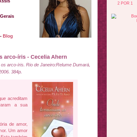
Assis
2 POR 1
s Gerais
-
Blog
arco-íris - Cecelia Ahern
s arco-íris. Rio de Janeiro:Relume Dumará,
2006. 384p.
que acreditam
raram a sua
ória de amor,
mor. Um amor
. Esta também