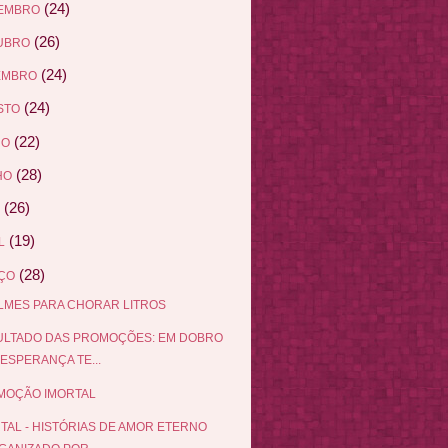
(24)
EMBRO
(26)
UBRO
(24)
EMBRO
(24)
STO
(22)
HO
(28)
HO
(26)
(19)
L
(28)
ÇO
ILMES PARA CHORAR LITROS
ULTADO DAS PROMOÇÕES: EM DOBRO
 ESPERANÇA TE...
MOÇÃO IMORTAL
TAL - HISTÓRIAS DE AMOR ETERNO