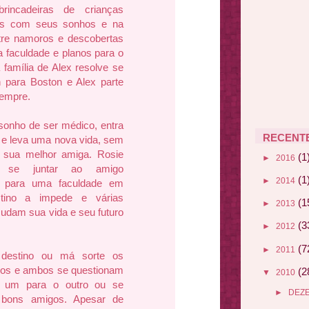
rincadeiras de crianças
os com seus sonhos e na
tre namoros e descobertas
faculdade e planos para o
a família de Alex resolve se
 para Boston e Alex parte
sempre.
sonho de ser médico, entra
RECENT
 e leva uma nova vida, sem
 sua melhor amiga. Rosie
(1
►
2016
e se juntar ao amigo
(1
►
2014
e para uma faculdade em
tino a impede e várias
(1
►
2013
udam sua vida e seu futuro
(3
►
2012
(7
►
2011
 destino ou má sorte os
os e ambos se questionam
(2
▼
2010
s um para o outro ou se
►
DEZ
 bons amigos. Apesar de