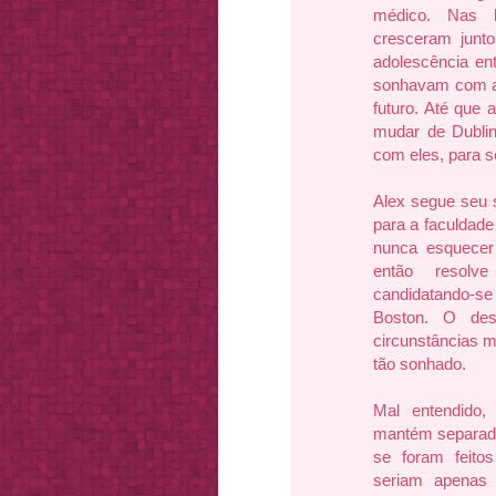
médico. Nas b
cresceram junt
adolescência en
sonhavam com a 
futuro. Até que 
mudar de Dublin
com eles, para 
Alex segue seu 
para a faculdade
nunca esquecer
então resolv
candidatando-s
Boston. O des
circunstâncias m
tão sonhado.
Mal entendido,
mantém separad
se foram feito
seriam apenas