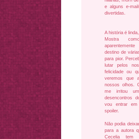
e alguns e-mai
divertidas.
A história é lind
Mostra com
aparentemente
destino de vári
para pior. Perc
lutar pelos no
felicidade ou 
veremos que a
nossos olhos. 
me irritou u
desencontros d
vou entrar em 
spoiler.
Não podia deixa
para a autora 
Cecelia tem 