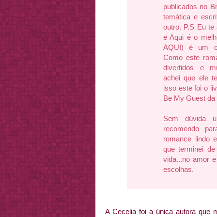
publicados no B
temática e escri
outro. P.S Eu t
e Aqui é o melho
AQUI
) é um co
Como este roma
divertidos e m
achei que ele t
isso este foi o l
Be My Guest da J
Sem dúvida u
recomendo par
romance lindo 
que terminei de 
vida...no amor 
escolhas.
A Cecelia foi a única autora que 