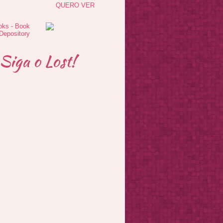
QUERO VER
Siga o Lost!