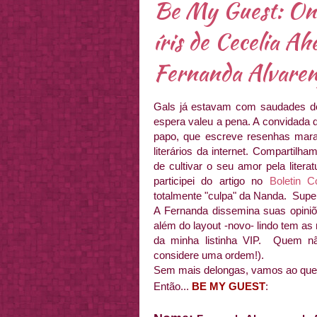
Be My Guest: On
íris de Cecelia A
Fernanda Alvaren
Gals já estavam com saudades 
espera valeu a pena. A convidada 
papo, que escreve resenhas mar
literários da internet. Compartilh
de cultivar o seu amor pela liter
participei do artigo no
Boletin C
totalmente "culpa" da Nanda. Supe
A Fernanda dissemina suas opiniõe
além do layout -novo- lindo tem as
da minha listinha VIP. Quem não
considere uma ordem!).
Sem mais delongas, vamos ao que 
Então...
BE MY GUEST
: