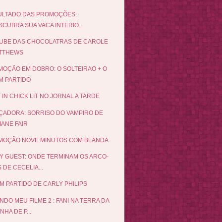
ULTADO DAS PROMOÇÕES:
CUBRA SUA VACA INTERIO...
UBE DAS CHOCOLATRAS DE CAROLE
TTHEWS
OÇÃO EM DOBRO: O SOLTEIRAO + O
M PARTIDO
 IN CHICK LIT NO JORNAL A TARDE
ÇADORA: SORRISO DO VAMPIRO DE
IANE FAIR
MOÇÃO NOVE MINUTOS COM BLANDA
Y GUEST: ONDE TERMINAM OS ARCO-
S DE CECELIA...
M PARTIDO DE CARLY PHILIPS
NDO MEU FILME 2 : FANI NA TERRA DA
NHA DE P...