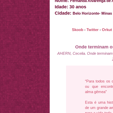
Nome:
Fernanda Alvarenga de 
Idade: 30 anos
Cidade:
Belo Horizonte- Mina
Skoob
-
Twitter
-
Orkut
Onde terminam os 
AHERN, Cecelia. Onde terminam o
“Para todos os 
ou que encont
alma gêmea”
Esta é uma hist
de um grande a
para a vida toda