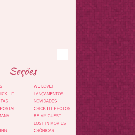
Seções
S
WE LOVE!
ICK LIT
LANÇAMENTOS
STAS
NOVIDADES
 POSTAL
CHICK LIT PHOTOS
ANA ...
BE MY GUEST
LOST IN MOVIES
DING
CRÔNICAS