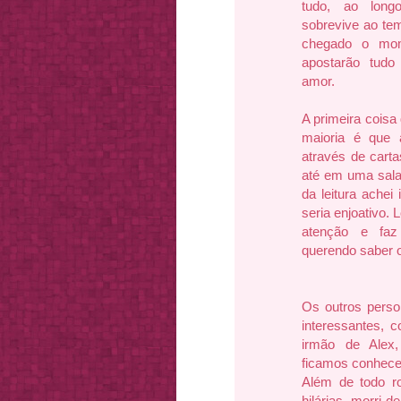
tudo, ao lon
sobrevive ao tem
chegado o mom
apostarão tud
amor.
A primeira coisa
maioria é que 
através de carta
até em uma sal
da leitura achei
seria enjoativo. 
atenção e faz
querendo saber o
Os outros pers
interessantes, 
irmão de Alex
ficamos conhecen
Além de todo r
hilárias, morri 