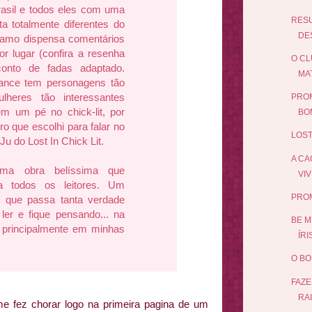
rasil e todos eles com uma
RES
ta totalmente diferentes do
DES
e amo dispensa comentários
r lugar (
confira a resenha
O CL
nto de fadas adaptado.
MA
nce tem personagens tão
ulheres tão interessantes
PROM
em um pé no chick-lit, por
BO
ivro que escolhi para falar no
LOST
u do Lost In Chick Lit.
A CA
ma obra belíssima que
VIV
a todos os leitores. Um
PRO
e que passa tanta verdade
ler e fique pensando... na
BE M
e principalmente em minhas
ÍRI
O BO
FAZE
RAI
me fez chorar logo na primeira pagina de um