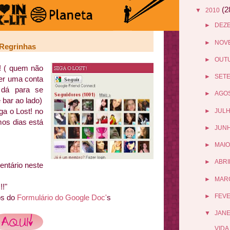
(2
▼
2010
►
DEZ
►
NOV
Regrinhas
►
OUT
! ( quem não
►
SET
ter uma conta
e dá para se
►
AGO
e bar ao lado)
ga o Lost! no
►
JUL
imos dias está
►
JUN
►
MAIO
►
ABRI
entário neste
►
MAR
!!"
►
FEV
os do
Formulário do Google Doc'
s
▼
JANE
VIDA