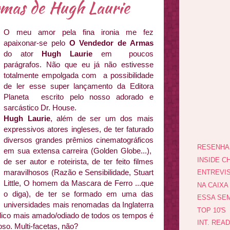
mas de Hugh Laurie
O meu amor pela fina ironia me fez
apaixonar-se pelo
O Vendedor de Armas
do ator
Hugh Laurie
em poucos
parágrafos. Não que eu já não estivesse
totalmente empolgada com a possibilidade
de ler esse super lançamento da Editora
Planeta escrito pelo nosso adorado e
sarcástico Dr. House.
Hugh Laurie
, além de ser um dos mais
expressivos atores ingleses, de ter faturado
diversos grandes prêmios cinematográficos
RESENHA
em sua extensa carreira (Golden Globe...),
INSIDE CH
de ser autor e roteirista, de ter feito filmes
maravilhosos (Razão e Sensibilidade, Stuart
ENTREVI
Little, O homem da Mascara de Ferro ...que
NA CAIXA
o diga), de ter se formado em uma das
ESSA SEM
universidades mais renomadas da Inglaterra
TOP 10'S
édico mais amado/odiado de todos os tempos é
INT. REA
so. Multi-facetas, não?