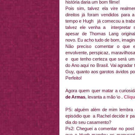
história daria um bom filme!
Pois sim, talvez ela vire realme
direitos já foram vendidos par
tempo e Hugh já comecou a trabal
talvez ele venha a interpretar
apesar de Thomas Lang origina
novo. Eu acho tudo de bom, imagi
Não preciso comentar o que e
envolvente, perspicaz, maravilhos
e que tenho certeza que será um 
do Ano aqui no Brasil. Vai agrada
Guy, quanto aos garotos ávidos 
Perfeito!
Agora quem quer matar a curiosida
de Armas
, levanta a mão \o .
Cliqu
PS: alguém além de mim lembra d
episódio que a Rachel decide ir p
dia do seu casamento?
Ps2: Cheguei a comentar no pos
que o Hugh mandou os manuscrit