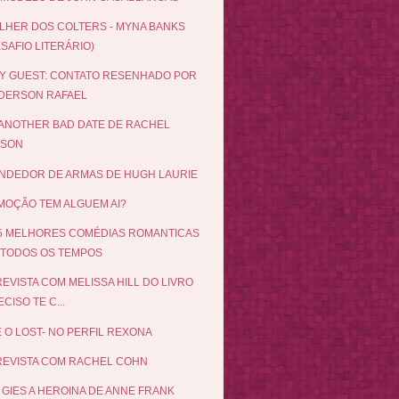
LHER DOS COLTERS - MYNA BANKS
SAFIO LITERÁRIO)
Y GUEST: CONTATO RESENHADO POR
DERSON RAFAEL
ANOTHER BAD DATE DE RACHEL
BSON
NDEDOR DE ARMAS DE HUGH LAURIE
OÇÃO TEM ALGUEM AI?
5 MELHORES COMÉDIAS ROMANTICAS
 TODOS OS TEMPOS
EVISTA COM MELISSA HILL DO LIVRO
CISO TE C...
E O LOST- NO PERFIL REXONA
EVISTA COM RACHEL COHN
 GIES A HEROINA DE ANNE FRANK