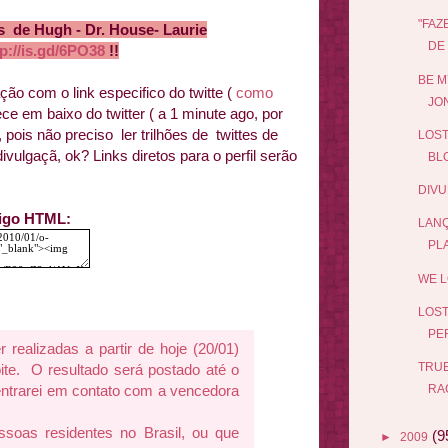
"FAZ
de Hugh - Dr. House- Laurie
DE 
tp://is.gd/6PO38
!!
BE M
ão com o link especifico do twitte (
como
JO
ece em baixo do twitter ( a 1 minute ago, por
, pois não preciso ler trilhões de twittes de
LOST
ivulgaçã, ok? Links diretos para o perfil serão
BL
DIVU
digo HTML:
LANÇ
PL
WE L
LOST
PE
 realizadas a partir de hoje (20/01)
TRUE
ite. O resultado será postado até o
 entrarei em contato com a vencedora
RA
ssoas residentes no Brasil, ou que
(9
►
2009