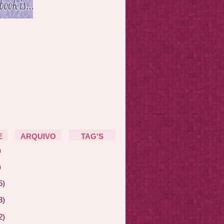
E
ARQUIVO
TAG'S
)
)
5)
3)
2)