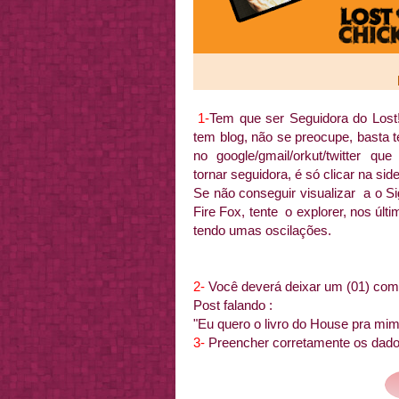
1-
Tem que ser Seguidora do Lost
tem blog, não se preocupe, basta 
no google/gmail/orkut/twitter qu
tornar seguidora, é só clicar na sid
Se não conseguir visualizar a o Si
Fire Fox, tente o explorer, nos últ
tendo umas oscilações.
2-
Você deverá deixar um (01) com
Post falando :
"Eu quero o livro do House pra mim
3-
Preencher corretamente os dad