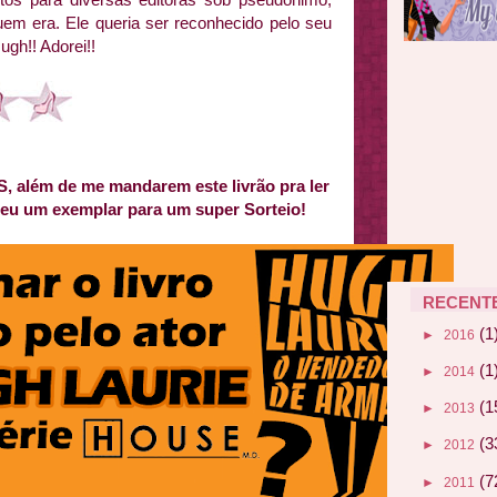
em era. Ele queria ser reconhecido pelo seu
gh!! Adorei!!
lém de me mandarem este livrão pra ler
deu um exemplar para um super Sorteio!
RECENT
(1
►
2016
(1
►
2014
(1
►
2013
(3
►
2012
(7
►
2011