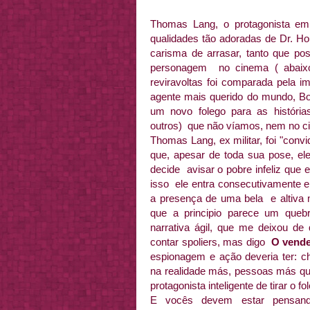
Thomas Lang, o protagonista em
qualidades tão adoradas de Dr. Ho
carisma de arrasar, tanto que po
personagem no cinema ( abaixo f
reviravoltas foi comparada pela i
agente mais querido do mundo, Bon
um novo folego para as história
outros) que não víamos, nem no ci
Thomas Lang, ex militar, foi "con
que, apesar de toda sua pose, ele
decide avisar o pobre infeliz que 
isso ele entra consecutivamente e
a presença de uma bela e altiva m
que a principio parece um queb
narrativa ágil, que me deixou d
contar spoliers, mas digo
O vend
espionagem e ação deveria ter: c
na realidade más, pessoas más que
protagonista inteligente de tirar o fo
E vocês devem estar pensand