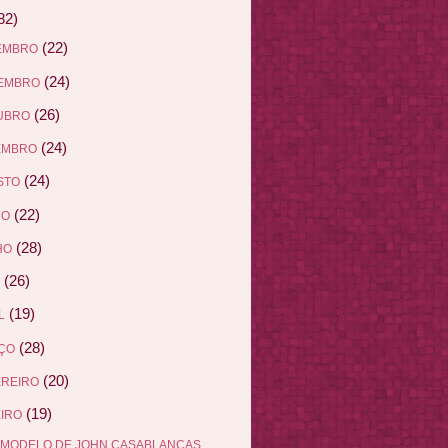
82)
(22)
EMBRO
(24)
EMBRO
(26)
UBRO
(24)
EMBRO
(24)
STO
(22)
HO
(28)
HO
(26)
(19)
L
(28)
ÇO
(20)
EREIRO
(19)
IRO
 MODELO DE JOHN CASABLANCAS