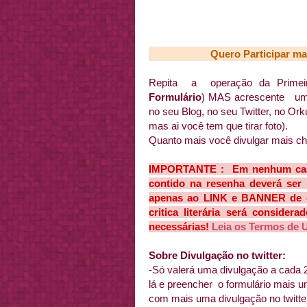
Quero Participar ma
Repita a operação da Primeira
Formulário
) MAS acrescente u
no seu Blog, no seu Twitter, no Or
mas ai você tem que tirar foto).
Quanto mais você divulgar mais ch
IMPORTANTE : Em nenhum caso 
contido na resenha deverá ser 
apenas ao LINK e BANNER de di
critica literária será conside
necessárias!
Leia os Termos de 
Sobre Divulgação no twitter:
-Só valerá uma divulgação a cada 2
lá e preencher o formulário mais
com mais uma divulgação no twitter