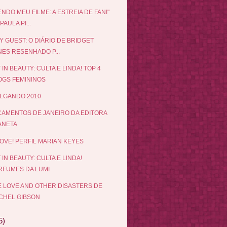
ENDO MEU FILME: A ESTREIA DE FANI"
PAULA PI...
Y GUEST: O DIÁRIO DE BRIDGET
NES RESENHADO P...
 IN BEAUTY: CULTA E LINDA! TOP 4
OGS FEMININOS
LGANDO 2010
AMENTOS DE JANEIRO DA EDITORA
ANETA
OVE! PERFIL MARIAN KEYES
 IN BEAUTY: CULTA E LINDA!
RFUMES DA LUMI
 LOVE AND OTHER DISASTERS DE
CHEL GIBSON
5)