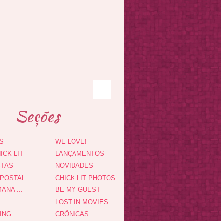
Seções
S
WE LOVE!
ICK LIT
LANÇAMENTOS
STAS
NOVIDADES
 POSTAL
CHICK LIT PHOTOS
ANA ...
BE MY GUEST
LOST IN MOVIES
DING
CRÔNICAS