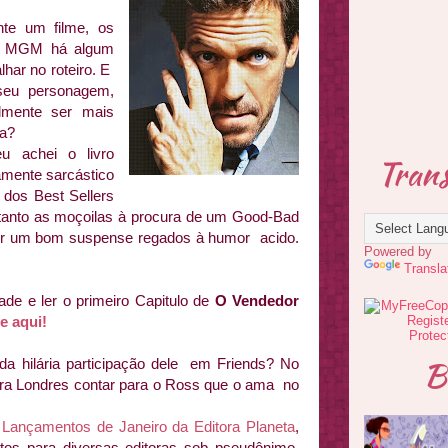
nte um filme, os
a a MGM há algum
har no roteiro. E
 seu personagem,
lmente ser mais
na?
u achei o livro
Trans
amente sarcástico
dos Best Sellers
r tanto as moçoilas à procura de um Good-Bad
por um bom suspense regados à humor acido.
Powered by
Transla
de e ler o primeiro Capitulo de
O Vendedor
e aqui!
B
a hilária participação dele em Friends? No
ara Londres contar para o Ross que o ama no
t
Lançamentos de Janeiro da Editora Planeta
,
os para diversas editoras sob pseudônimo,