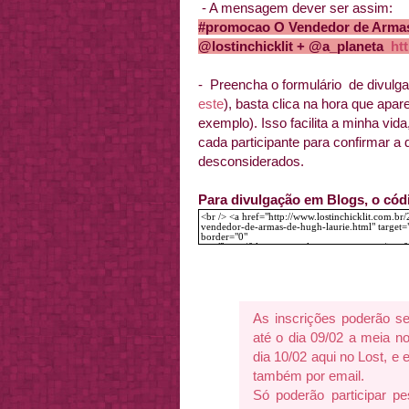
- A mensagem dever ser assim:
#promocao O Vendedor de Armas 
@lostinchicklit + @a_planeta
ht
- Preencha o formulário de divulgaç
este
), basta clica na hora que apar
exemplo). Isso facilita a minha vida
cada participante para confirmar a d
desconsiderados.
Para divulgação em Blogs, o có
As inscrições poderão ser
até o dia 09/02 a meia no
dia 10/02 aqui no Lost, e
também por email.
Só poderão participar pe