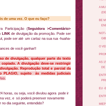
A MU
(DE
is de uma vez. O que eu faço?
BE M
EN
 Participação (
Seguidora >Comentário>
m
LINK
de divulgação da promoção. Pode ser
NOT 
kut, pode ser até um cartaz na sua rua -huaha-
GI
O VE
ances de você ganhar!!
PROM
de divulgação, qualquer parte do texto
AS 1
copiado. A divulgação deve-se restringir
DE
vulgação. Reprodução total e parcial da
rado PLAGIO, sujeito às medidas judiciais
ENTR
Uso.
PRE
EU -
4 horas, ou seja, você divulou agora pode ir
ENTR
 uma vez, e só poderá preenxer novamente
 no dia seguinte, entendido?
MIEP