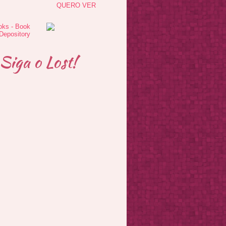
QUERO VER
Siga o Lost!