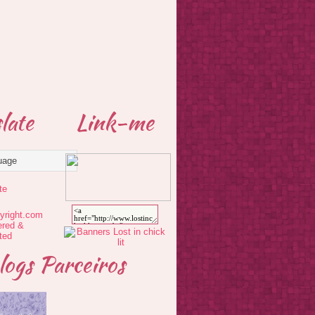
late
Link-me
te
logs Parceiros