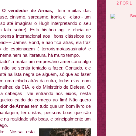
2 POR 1
O vendedor de Armas,
tem muitas das
use, cinismo, sarcasmo, ironia e -claro - um
sso até imaginar o Hugh interpretando o seu
alo sobre). Está história agil e cheia de
mprensa internacional aos bons clássicos do
d---- James Bond, e não fica atrás, ela traz
s de espionagem ( terrorismo/assasinato/ e
nema nem na literatura, há muito tempo.
vidado" a matar um empresário americano algo
 não se sentia tentado a fazer. Contudo, ele
está na lista negra de alguém, só que ao fazer
m uma cilada atrás da outra, todas elas com
ulher, da CIA, e do Ministério de Defesa. O
ra cabeças vai entrando nos eixos, nesta
e queixo caído do começo ao fim! Não quero
edor de Armas
tem tudo que um bom livro de
hantagem, terroristas, pessoas boas que são
 na realidade são boas, e principalmente um
lego.
o: -Nossa esta