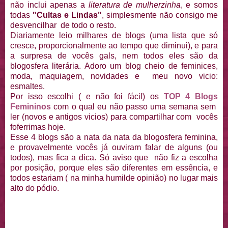
não inclui apenas a
literatura de mulherzinha
, e somos
todas
"Cultas e Lindas"
, simplesmente não consigo me
desvencilhar de todo o resto.
Diariamente leio milhares de blogs (uma lista que só
cresce, proporcionalmente ao tempo que diminui), e para
a surpresa de vocês gals, nem todos eles são da
blogosfera literária. Adoro um blog cheio de feminices,
moda, maquiagem, novidades e meu novo vicio:
esmaltes.
Por isso escolhi ( e não foi fácil) os
TOP 4 Blogs
Femininos
com o qual eu não passo uma semana sem
ler (novos e antigos vicios) para compartilhar com vocês
foferrimas hoje.
Esse 4 blogs são a nata da nata da blogosfera feminina,
e provavelmente vocês já ouviram falar de alguns (ou
todos), mas fica a dica. Só aviso que não fiz a escolha
por posição, porque eles são diferentes em essência, e
todos estariam ( na minha humilde opinião) no lugar mais
alto do pódio.