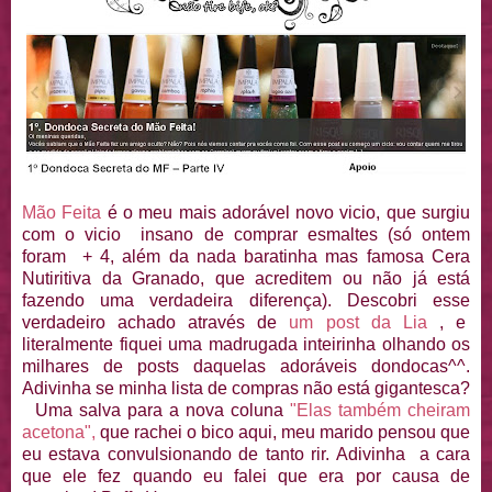
Mão Feita
é o meu mais adorável novo vicio, que surgiu
com o vicio insano de comprar esmaltes (só ontem
foram + 4, além da nada baratinha mas famosa Cera
Nutiritiva da Granado, que acreditem ou não já está
fazendo uma verdadeira diferença). Descobri esse
verdadeiro achado através de
um post da Lia
, e
literalmente fiquei uma madrugada inteirinha olhando os
milhares de posts daquelas adoráveis dondocas^^.
Adivinha se minha lista de compras não está gigantesca?
Uma salva para a nova coluna
"Elas também cheiram
acetona",
que rachei o bico aqui, meu marido pensou que
eu estava convulsionando de tanto rir. Adivinha a cara
que ele fez quando eu falei que era por causa de