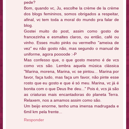
pede?
Bom, quando vc, Ju, escolhe la crème de la crème
dos blogs femininos, somos obrigados a respeitar,
afinal, vc tem toda a moral do mundo pra falar de
blog.
Gostei muito do post, assim como gosto de
francezinha e esmaltes claros, ou então, café ou
vinho. Esses muito pinks ou vermelho "ameixa de
vez" eu não gosto não, mas segundo o manual de
uniforme, agora poooode :-P
Mas confesso que, o que gosto mesmo é de vcs
como vcs são. Lembra aquela música clássica
"Marina, morena, Marina, vc se pintou... Marina por
favor, faça tudo, mas faça um favor, não pinte esse
rosto que eu gosto e que é só meu. Marina, vc já é
bonita com o que Deus lhe deu..." Pois é, vcs já são
as criaturas mais encantadoras do planeta Terra.
Relaxem, nos a amamos assim como são.
Um beijo enorme, tenho uma imensa madrugada e
6mil km pela frente...
Responder