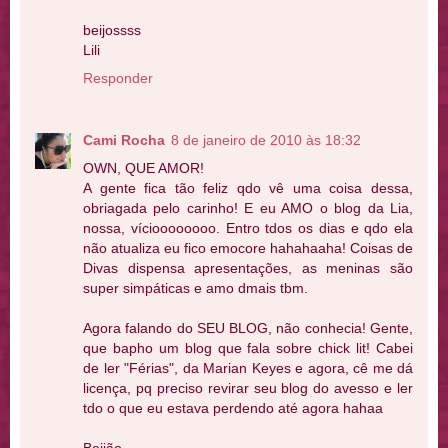
beijossss
Lili
Responder
Cami Rocha
8 de janeiro de 2010 às 18:32
OWN, QUE AMOR!
A gente fica tão feliz qdo vê uma coisa dessa,
obriagada pelo carinho! E eu AMO o blog da Lia,
nossa, vícioooooooo. Entro tdos os dias e qdo ela
não atualiza eu fico emocore hahahaaha! Coisas de
Divas dispensa apresentações, as meninas são
super simpáticas e amo dmais tbm.
Agora falando do SEU BLOG, não conhecia! Gente,
que bapho um blog que fala sobre chick lit! Cabei
de ler "Férias", da Marian Keyes e agora, cê me dá
licença, pq preciso revirar seu blog do avesso e ler
tdo o que eu estava perdendo até agora hahaa