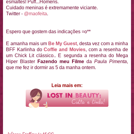
esmaltes! Puff...Homens.
Cuidado meninas é extremamente viciante.
Twitter -
@maofeita
.
Espero que gostem das indicações =o**
E amanha mais um
Be My Guest,
desta vez com a minha
BFF Karlinha do
Coffie and Movies
, com a resenha de
um Chick Lit clássico.. E segunda a resenha do Mega
Hiper Blaster
Fazendo meu Filme
da
Paula Pimenta
,
que me fez ir dormir as 5 da manha ontem.
Leia mais em:
Julianna Steffens
às
16:00