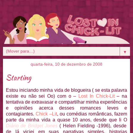
▼
quarta-feira, 10 de dezembro de 2008
Starting
Estou iniciando minha vida de blogueira ( se esta palavra
existe eu não sei Oo) com o
–
Lost In Chick-Lit
– na
tentativa de extravasar e compartilhar minha experiências
e opiniões acerca desses
romances leves e
contagiantes.
Chick –Lit
, ou comédias românticas, fazem
parte da minha vida a quase 10 anos, desde que li O
Diário de Bridget Jones
( Helen Fielding -1996), desde
de lá viciei em suas narrativas simples, historias