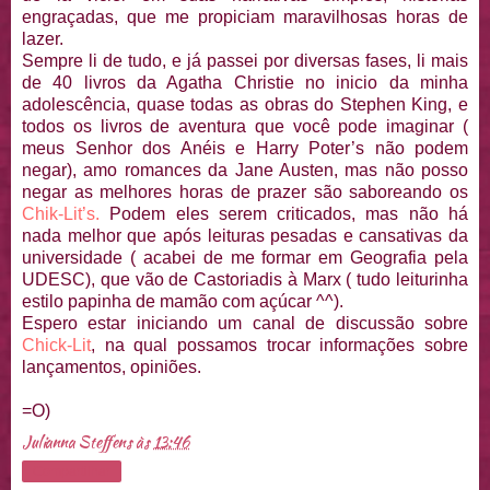
engraçadas, que me propiciam maravilhosas horas de
lazer.
Sempre li de tudo, e já passei por diversas fases, li mais
de 40 livros da Agatha Christie no inicio da minha
adolescência, quase todas as obras do Stephen King,
e
todos os livros de aventura que você pode imaginar (
meus Senhor dos Anéis e Harry Poter’s
não podem
negar), amo romances da Jane Austen, mas não posso
negar as melhores horas de prazer são saboreando os
Chik-Lit’s.
Podem eles serem criticados, mas não há
nada melhor que após leituras pesadas e cansativas
da
universidade ( acabei de me formar em Geografia pela
UDESC), que vão de Castoriadis
à Marx
( tudo leiturinha
estilo papinha de mamão com açúcar ^^).
Espero estar iniciando um canal de discussão sobre
Chick-Lit
, na qual possamos trocar informações sobre
lançamentos, opiniões.
=O)
Julianna Steffens
às
13:46
Compartilhar