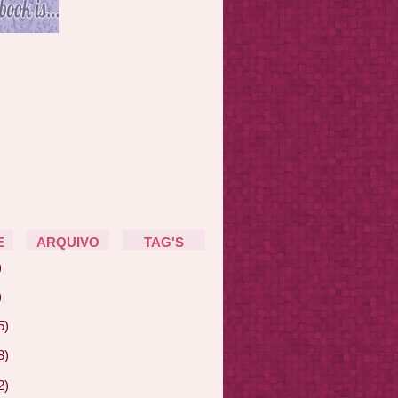
E
ARQUIVO
TAG'S
)
)
5)
3)
2)