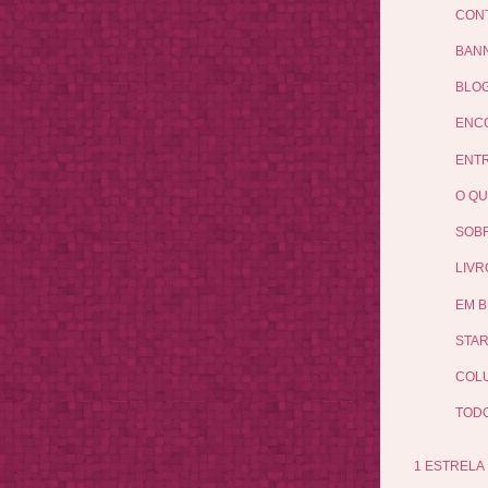
CON
BAN
BLOG
ENCO
ENTR
O QU
SOBR
LIVR
EM B
STAR
COLU
TODO
1 ESTRELA