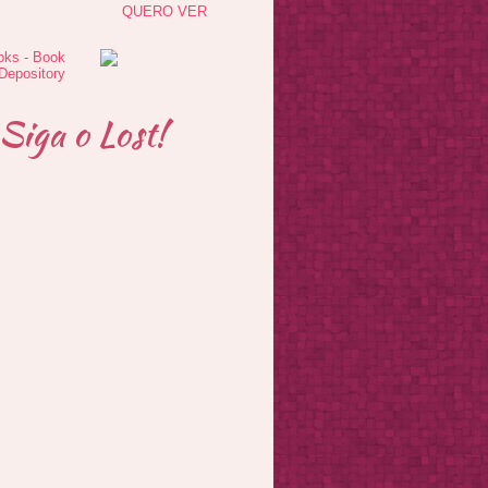
QUERO VER
Siga o Lost!