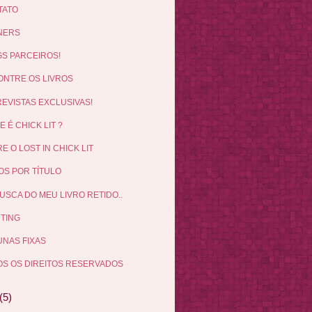
TATO
NERS
S PARCEIROS!
NTRE OS LIVROS
EVISTAS EXCLUSIVAS!
E É CHICK LIT ?
E O LOST IN CHICK LIT
OS POR TÍTULO
USCA DO MEU LIVRO RETIDO..
TING
NAS FIXAS
S OS DIREITOS RESERVADOS
(5)