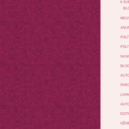
6 SU
BL
MEUS
ANUN
POLÍ
POLI
NA M
BLOG
AUT
PARC
LIVR
AUT
EDIT
GÊN