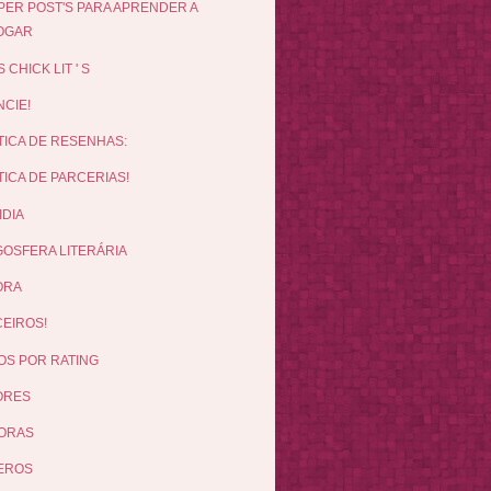
PER POST'S PARA APRENDER A
OGAR
 CHICK LIT ' S
CIE!
TICA DE RESENHAS:
TICA DE PARCERIAS!
IDIA
OSFERA LITERÁRIA
ORA
EIROS!
OS POR RATING
ORES
ORAS
EROS