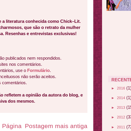
e a literatura conhecida como Chick–Lit.
 charmosos, que são o retrato da mulher
a. Resenhas e entrevistas exclusivas!
ão publicados nem respondidos.
sites nos comentários.
ntários, use o
Formulário
.
nceituosos não serão aceitos.
RECENT
s comentários.
(1
►
2016
o refletem a opinião da autora do blog, e
(1
►
2014
usiva dos mesmos.
(1
►
2013
(3
►
2012
Página
Postagem mais antiga
(7
►
2011