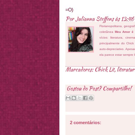
=O)
Por
Julianna Steffens
às
13:46
Florianopolitana, geogra
coletânea
Meu Amor é
vícios: literatura, cin
principalmente do Chick
auto-depreciativo. Apes
ela parece estar sempre 
Marcadores:
Chick Lit
,
literatu
Gostou do Post? Compartilhe!
2 comentários: