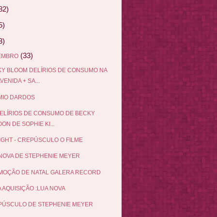
82)
5)
3)
(33)
EMBRO
Y BLOOM DELÍRIOS DE CONSUMO NA
AVENIDA + SA...
MIO DARDOS
ELÍRIOS DE CONSUMO DE BECKY
ON DE SOPHIE KI...
IGHT - CREPÚSCULO O FILME
NOVA DE STEPHENIE MEYER
MOÇÃO DE NATAL GALERA RECORD
 AQUISIÇÃO :LUA NOVA
PÚSCULO DE STEPHENIE MEYER