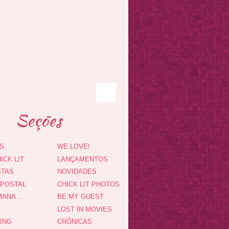
Seções
S
WE LOVE!
ICK LIT
LANÇAMENTOS
STAS
NOVIDADES
 POSTAL
CHICK LIT PHOTOS
ANA ...
BE MY GUEST
LOST IN MOVIES
DING
CRÔNICAS