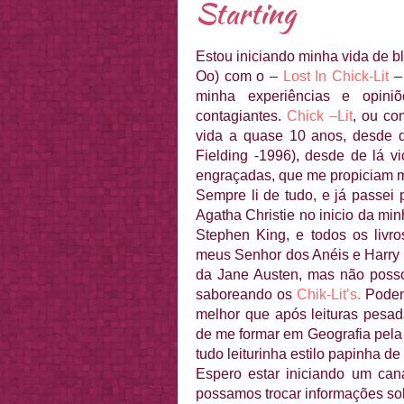
Starting
Estou iniciando minha vida de bl
Oo) com o
–
Lost In Chick-Lit
–
minha experiências e opini
contagiantes.
Chick –Lit
, ou co
vida a quase 10 anos, desde q
Fielding -1996), desde de lá vi
engraçadas, que me propiciam m
Sempre li de tudo, e já passei p
Agatha Christie no inicio da mi
Stephen King,
e todos os livr
meus Senhor dos Anéis e Harry 
da Jane Austen, mas não posso
saboreando os
Chik-Lit’s.
Podem 
melhor que após leituras pesad
de me formar em Geografia pela
tudo leiturinha estilo papinha 
Espero estar iniciando um ca
possamos trocar informações so