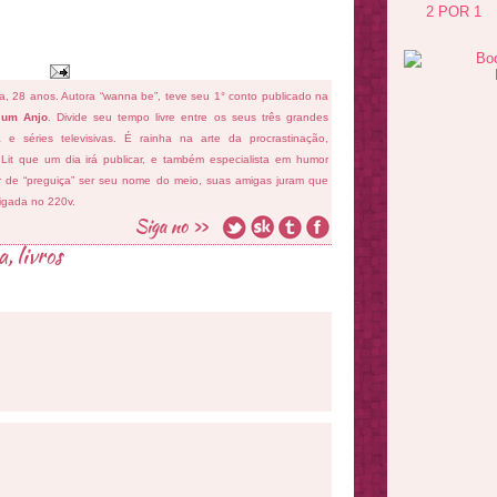
2 POR 1
fa, 28 anos. Autora “wanna be”, teve seu 1° conto publicado na
 um Anjo
. Divide seu tempo livre entre os seus três grandes
ema e séries televisivas. É rainha na arte da procrastinação,
 Lit que um dia irá publicar, e também especialista em humor
ar de “preguiça” ser seu nome do meio, suas amigas juram que
ligada no 220v.
ra
,
livros