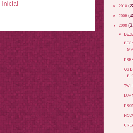
inicial
(2
►
2010
(9
►
2009
(3
▼
2008
▼
DEZ
BECK
5º 
PRE
OS D
BLO
TWIL
LUA 
PRO
NOVA
CRE