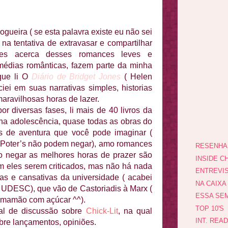
ogueira ( se esta palavra existe eu não sei
 na tentativa de extravasar e compartilhar
ões acerca desses
romances leves e
médias românticas, fazem parte da minha
ue li O
Diário de Bridget Jones
( Helen
ciei em suas narrativas simples, historias
aravilhosas horas de lazer.
or diversas fases, li mais de 40 livros da
nha adolescência, quase todas as obras do
os de aventura que você pode imaginar (
Poter’s
não podem negar), amo romances
RESENHA
 negar as melhores horas de prazer são
INSIDE CH
eles serem criticados, mas não há nada
ENTREVI
as e cansativas
da universidade ( acabei
NA CAIXA
 UDESC), que vão de Castoriadis
à Marx
(
ESSA SEM
de mamão com açúcar ^^).
TOP 10'S
nal de discussão sobre
Chick-Lit
, na qual
INT. REA
bre lançamentos, opiniões.