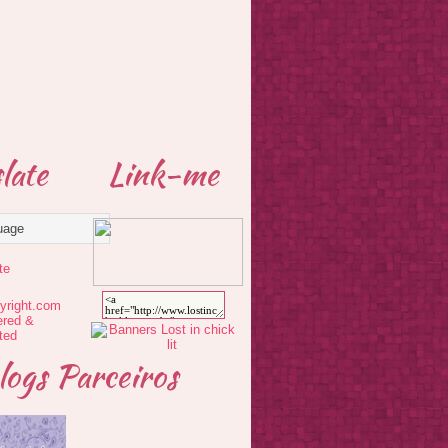
late
Link-me
te
logs Parceiros