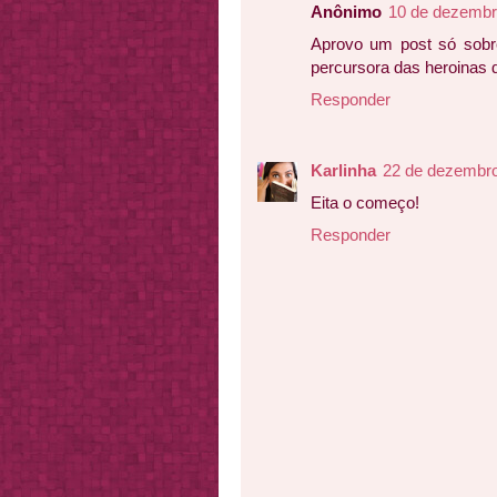
Anônimo
10 de dezembr
Aprovo um post só sobr
percursora das heroinas d
Responder
Karlinha
22 de dezembro
Eita o começo!
Responder