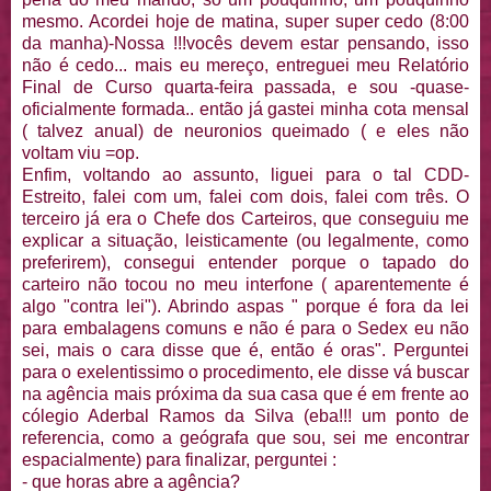
mesmo. Acordei hoje de matina, super super cedo (8:00
da manha)-Nossa !!!vocês devem estar pensando, isso
não é cedo... mais eu mereço, entreguei meu Relatório
Final de Curso quarta-feira passada, e sou -quase-
oficialmente formada.. então já gastei minha cota mensal
( talvez anual) de neuronios queimado ( e eles não
voltam viu =op.
Enfim, voltando ao assunto, liguei para o tal CDD-
Estreito, falei com um, falei com dois, falei com três. O
terceiro já era o Chefe dos Carteiros, que conseguiu me
explicar a situação, leisticamente (ou legalmente, como
preferirem), consegui entender porque o tapado do
carteiro não tocou no meu interfone ( aparentemente é
algo "contra lei"). Abrindo aspas " porque é fora da lei
para embalagens comuns e não é para o Sedex eu não
sei, mais o cara disse que é, então é oras". Perguntei
para o exelentissimo o procedimento, ele disse vá buscar
na agência mais próxima da sua casa que é em frente ao
cólegio Aderbal Ramos da Silva (eba!!! um ponto de
referencia, como a geógrafa que sou, sei me encontrar
espacialmente) para finalizar, perguntei :
- que horas abre a agência?