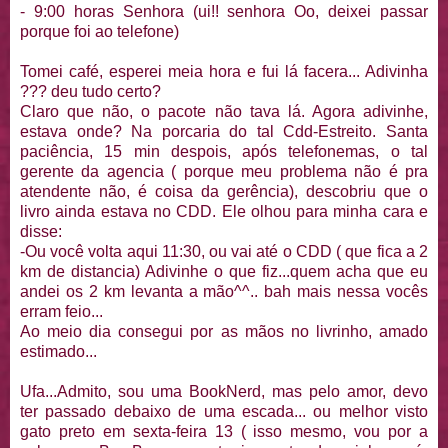
- 9:00 horas Senhora (ui!! senhora Oo, deixei passar
porque foi ao telefone)
Tomei café, esperei meia hora e fui lá facera... Adivinha
??? deu tudo certo?
Claro que não, o pacote não tava lá. Agora adivinhe,
estava onde? Na porcaria do tal Cdd-Estreito. Santa
paciência, 15 min despois, após telefonemas, o tal
gerente da agencia ( porque meu problema não é pra
atendente não, é coisa da gerência), descobriu que o
livro ainda estava no CDD. Ele olhou para minha cara e
disse:
-Ou você volta aqui 11:30, ou vai até o CDD ( que fica a 2
km de distancia) Adivinhe o que fiz...quem acha que eu
andei os 2 km levanta a mão^^.. bah mais nessa vocês
erram feio...
Ao meio dia consegui por as mãos no livrinho, amado
estimado...
Ufa...Admito, sou uma BookNerd, mas pelo amor, devo
ter passado debaixo de uma escada... ou melhor visto
gato preto em sexta-feira 13 ( isso mesmo, vou por a