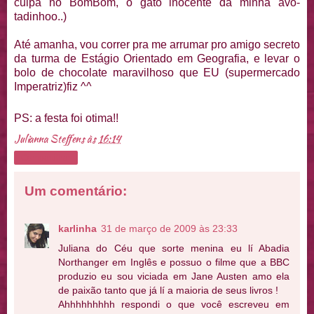
culpa no BomBom, o gato inocente da minha avó-
tadinhoo..)
Até amanha, vou correr pra me arrumar pro amigo secreto
da turma de Estágio Orientado em Geografia, e levar o
bolo de chocolate maravilhoso que EU (supermercado
Imperatriz)fiz ^^
PS: a festa foi otima!!
Julianna Steffens
às
16:14
Compartilhar
Um comentário:
karlinha
31 de março de 2009 às 23:33
Juliana do Céu que sorte menina eu lí Abadia
Northanger em Inglês e possuo o filme que a BBC
produzio eu sou viciada em Jane Austen amo ela
de paixão tanto que já lí a maioria de seus livros !
Ahhhhhhhhh respondi o que você escreveu em