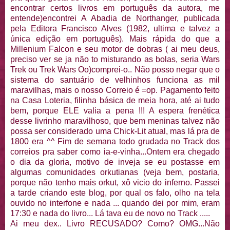
encontrar certos livros em português da autora, me
entende)encontrei A Abadia de Northanger, publicada
pela Editora Francisco Alves (1982, ultima e talvez a
única edição em português). Mais rápida do que a
Millenium Falcon e seu motor de dobras ( ai meu deus,
preciso ver se ja não to misturando as bolas, seria Wars
Trek ou Trek Wars Oo)comprei-o.. Não posso negar que o
sistema do santuário de velhinhos funciona as mil
maravilhas, mais o nosso Correio é =op. Pagamento feito
na Casa Loteria, filinha básica de meia hora, até ai tudo
bem, porque ELE valia a pena !!! A espera frenética
desse livrinho maravilhoso, que bem meninas talvez não
possa ser considerado uma Chick-Lit atual, mas lá pra de
1800 era ^^ Fim de semana todo grudada no Track dos
correios pra saber como ia-e-vinha...Ontem era chegado
o dia da gloria, motivo de inveja se eu postasse em
algumas comunidades orkutianas (veja bem, postaria,
porque não tenho mais orkut, xô vicio do inferno. Passei
a tarde criando este blog, por qual os falo, olho na tela
ouvido no interfone e nada ... quando dei por mim, eram
17:30 e nada do livro... Lá tava eu de novo no Track .....
Ai meu dex.. Livro RECUSADO? Como? OMG...Não