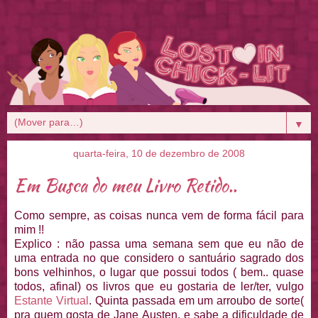
▼
quarta-feira, 10 de dezembro de 2008
Em Busca do meu Livro Retido..
Como sempre, as coisas nunca vem de forma fácil para
mim !!
Explico : não passa uma semana sem que eu não de
uma entrada no que considero o santuário sagrado dos
bons velhinhos, o lugar que possui todos ( bem.. quase
todos, afinal) os livros que eu gostaria de ler/ter, vulgo
Estante Virtual
. Quinta passada em um arroubo de sorte(
pra quem gosta de Jane Austen, e sabe a dificuldade de