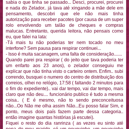
sabia o que tinha se passado... Desci, procurei, procurei
e nada do Zelador.. já tava até xingando a mãe dele em
pensamento, descobri que ele não mais tinha
autorização para receber pacotes (por causa de um super
rolo envolvendo um talão de cheques e compras
malucas. Entretanto, querida leitora, não pensais como
eu, que falei na lata:
-Tá mais tu não poderias ter nem tocado no meu
interfone? Sem pausa para respirar continuei...
- Isso é muita sacanagem, uma falta de consideração.......
Quando parei pra respirar ( do jeito que tava poderia ter
um enfarto aos 23 anos), o zelador conseguiu me
explicar que não tinha visto o carteiro ontem. Enfim.. subi
correndo, busquei o numero do centro de distribuição dos
correios, olhei no relógio, 17:58 ( faltando 2 minutos para
o fim do expediente).. vai dar tempo, vai dar tempo, mais
claro que não deu.... funcionário publico é tudo a mesma
coisa.. ( E é mesmo, não to sendo preconceituosa
não...Oo Não me olha assim Não...Eu posso falar Sim, e
ponto, meus dois país fazem parte dessa categoria..
então imagine quantas histórias já escutei).
Fiquei o resto do dia ranrinza ( as vezes eu sinto até
pena do meu marido, só um pouquinho, um pouquinho