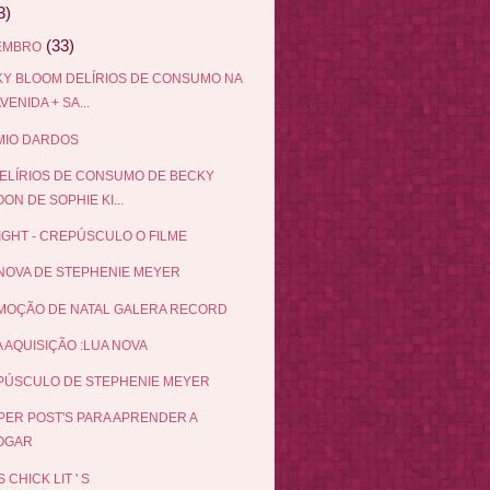
3)
(33)
EMBRO
Y BLOOM DELÍRIOS DE CONSUMO NA
AVENIDA + SA...
MIO DARDOS
ELÍRIOS DE CONSUMO DE BECKY
ON DE SOPHIE KI...
IGHT - CREPÚSCULO O FILME
NOVA DE STEPHENIE MEYER
MOÇÃO DE NATAL GALERA RECORD
 AQUISIÇÃO :LUA NOVA
PÚSCULO DE STEPHENIE MEYER
PER POST'S PARA APRENDER A
OGAR
 CHICK LIT ' S