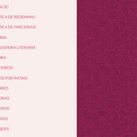
CIE!
TICA DE RESENHAS:
TICA DE PARCERIAS!
IDIA
OSFERA LITERÁRIA
ORA
EIROS!
OS POR RATING
ORES
ORAS
EROS
TATO
NERS