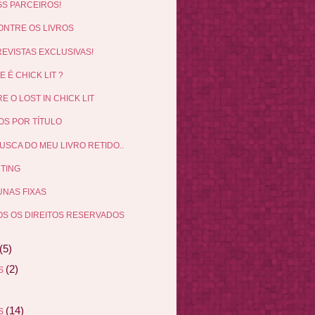
S PARCEIROS!
NTRE OS LIVROS
EVISTAS EXCLUSIVAS!
E É CHICK LIT ?
E O LOST IN CHICK LIT
OS POR TÍTULO
USCA DO MEU LIVRO RETIDO..
TING
NAS FIXAS
S OS DIREITOS RESERVADOS
(5)
(2)
AS
(14)
AS