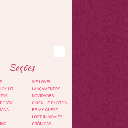
Seções
S
WE LOVE!
ICK LIT
LANÇAMENTOS
STAS
NOVIDADES
 POSTAL
CHICK LIT PHOTOS
ANA ...
BE MY GUEST
LOST IN MOVIES
DING
CRÔNICAS