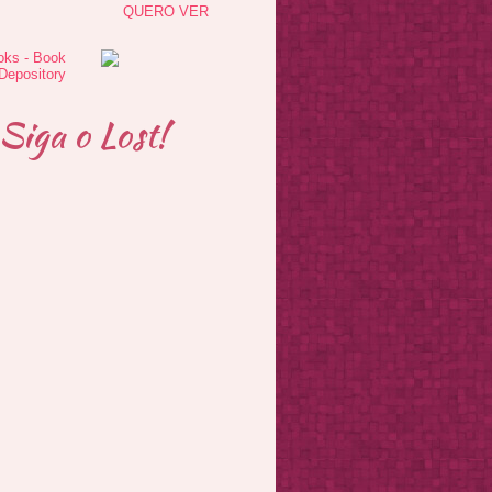
QUERO VER
Siga o Lost!