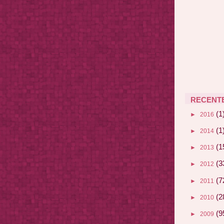
RECENT
(1
►
2016
(1
►
2014
(1
►
2013
(3
►
2012
(7
►
2011
(2
►
2010
(9
►
2009