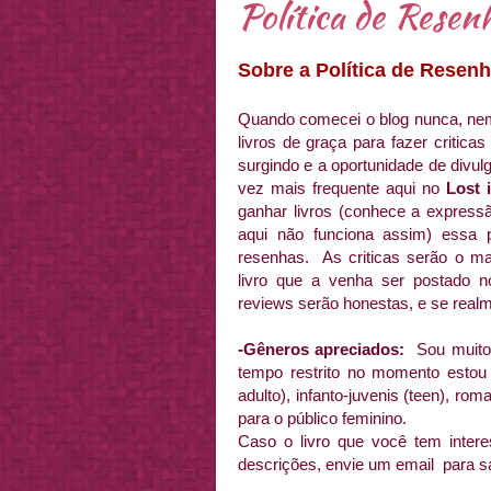
Política de Resen
Sobre a Política de Resenh
Quando comecei o blog nunca, nem
livros de graça para fazer criticas
surgindo e a oportunidade de divu
vez mais frequente aqui no
Lost 
ganhar livros (conhece a expressã
aqui não funciona assim) essa 
resenhas. As criticas serão o ma
livro que a venha ser postado n
reviews serão honestas, e se realme
-Gêneros apreciados:
Sou muito 
tempo restrito no momento estou 
adulto), infanto-juvenis (teen), rom
para o público feminino.
Caso o livro que você tem inter
descrições, envie um email para sa