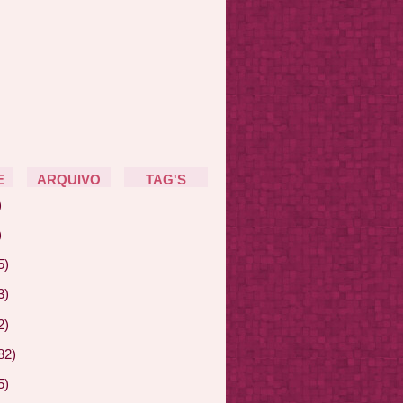
E
ARQUIVO
TAG'S
)
)
5)
3)
2)
82)
5)