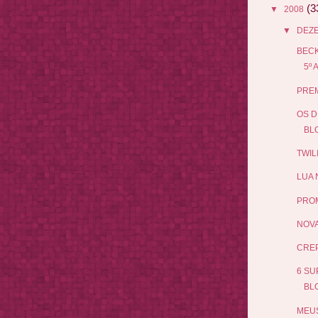
(3
▼
2008
▼
DEZ
BECK
5º 
PRE
OS D
BLO
TWIL
LUA 
PRO
NOVA
CRE
6 SU
BL
MEUS