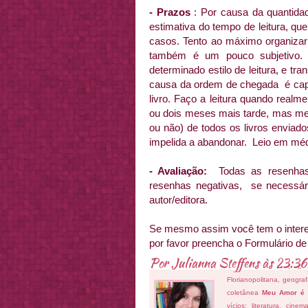
- Prazos
: Por causa da quantidade
estimativa do tempo de leitura, qu
casos. Tento ao máximo organizar
também é um pouco subjetivo.
determinado estilo de leitura, e 
causa da ordem de chegada é capaz
livro. Faço a leitura quando realm
ou dois meses mais tarde, mas me 
ou não) de todos os livros enviad
impelida a abandonar. Leio em médi
- Avaliação:
Todas as resenhas 
resenhas negativas, se necessár
autor/editora.
Se mesmo assim você tem o interes
por favor preencha o Formulário d
Por
Julianna Steffens
às
23:36
Florianopolitana, geogra
coletânea
Meu Amor é
vícios: literatura, cin