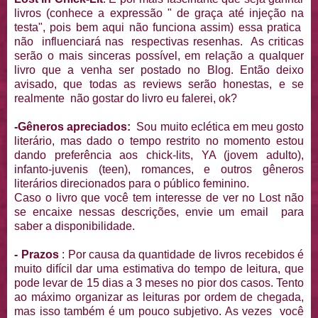
livros (conhece a expressão " de graça até injeção na
testa", pois bem aqui não funciona assim) essa pratica
não influenciará nas respectivas resenhas. As criticas
serão o mais sinceras possível, em relação a qualquer
livro que a venha ser postado no Blog. Então deixo
avisado, que todas as reviews serão honestas, e se
realmente não gostar do livro eu falerei, ok?
-Gêneros apreciados:
Sou muito eclética em meu gosto
literário, mas dado o tempo restrito no momento estou
dando preferência aos chick-lits, YA (jovem adulto),
infanto-juvenis (teen), romances, e outros gêneros
literários direcionados para o público feminino.
Caso o livro que você tem interesse de ver no Lost não
se encaixe nessas descrições, envie um email para
saber a disponibilidade.
- Prazos
: Por causa da quantidade de livros recebidos é
muito difícil dar uma estimativa do tempo de leitura, que
pode levar de 15 dias a 3 meses no pior dos casos. Tento
ao máximo organizar as leituras por ordem de chegada,
mas isso também é um pouco subjetivo. As vezes você