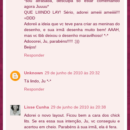
*sou atrasada, desculpa só estar comentando
agora Juuuu*
QUE LIIINDO LAY! Sério, adorei ameiii ameiiiii!!!
=DDD
Adoreii a ideia que vc teve para criar as meninas do
desenho, e sua irmã desenha muito bem! AAAH,
mas vc tbb deixou o desenho maravilhoso! *-*
Adooorei, Ju, parabéns!!!!! :)))
Beijos!
Responder
Unknown
29 de junho de 2010 às 20:32
Tá lindo, Ju *-*
Responder
Lisse Cunha
29 de junho de 2010 às 20:38
Adorei o novo layout. Ficou bem a cara dos chick
lits. Se era essa sua intenção, Ju, vc conseguiu e
acertou em cheio. Parabéns à sua irmã, ela é fera.