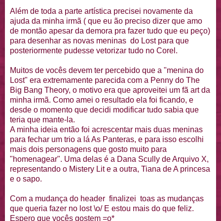
Além de toda a parte artística precisei novamente da
ajuda da minha irmã ( que eu ão preciso dizer que amo
de montão apesar da demora pra fazer tudo que eu peço)
para desenhar as novas meninas do Lost para que
posteriormente pudesse vetorizar tudo no Corel.
Muitos de vocês devem ter percebido que a "menina do
Lost" era extremamente parecida com a Penny do The
Big Bang Theory, o motivo era que aproveitei um fã art da
minha irmã. Como amei o resultado ela foi ficando, e
desde o momento que decidi modificar tudo sabia que
teria que mante-la.
A minha ideia então foi acrescentar mais duas meninas
para fechar um trio a lá As Panteras, e para isso escolhi
mais dois personagens que gosto muito para
"homenagear". Uma delas é a Dana Scully de Arquivo X,
representando o Mistery Lit e a outra, Tiana de A princesa
e o sapo.
Com a mudança do header finalizei toas as mudanças
que queria fazer no lost \o/ E estou mais do que feliz.
Espero que vocês gostem =o*