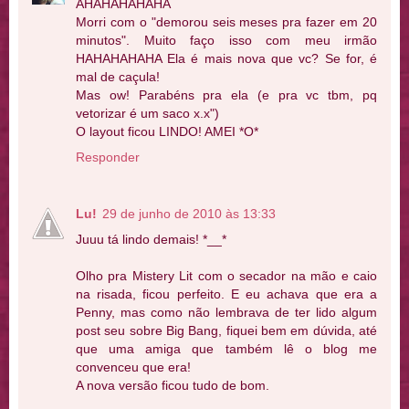
AHAHAHAHAHA
Morri com o "demorou seis meses pra fazer em 20
minutos". Muito faço isso com meu irmão
HAHAHAHAHA Ela é mais nova que vc? Se for, é
mal de caçula!
Mas ow! Parabéns pra ela (e pra vc tbm, pq
vetorizar é um saco x.x")
O layout ficou LINDO! AMEI *O*
Responder
Lu!
29 de junho de 2010 às 13:33
Juuu tá lindo demais! *__*
Olho pra Mistery Lit com o secador na mão e caio
na risada, ficou perfeito. E eu achava que era a
Penny, mas como não lembrava de ter lido algum
post seu sobre Big Bang, fiquei bem em dúvida, até
que uma amiga que também lê o blog me
convenceu que era!
A nova versão ficou tudo de bom.