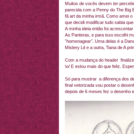
Muitos de vocês devem ter percebi
parecida com a Penny do The Big B
fã art da minha irmã. Como amei o 
que decidi modificar tudo sabia que
A minha ideia então foi acrescentar
As Panteras, e para isso escolhi m
"homenagear". Uma delas é a Dana 
Mistery Lit e a outra, Tiana de A pr
Com a mudança do header finalizei
\o/ E estou mais do que feliz. Esp
Só para mostrar a diferença dos d
final vetorizada vou postar o desenh
depois de 6 meses fez o desenho 