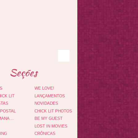
Seções
S
WE LOVE!
ICK LIT
LANÇAMENTOS
STAS
NOVIDADES
 POSTAL
CHICK LIT PHOTOS
ANA ...
BE MY GUEST
LOST IN MOVIES
DING
CRÔNICAS