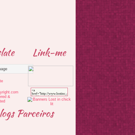
late
Link-me
te
logs Parceiros