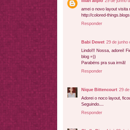
lilian alipio
29 de junho 
amei o novo layout visita
http://colored-things.blog
Responder
Babi Dewet
29 de junho 
Lindo!!! Nossa, adorei! 
blog =))
Parabéns pra sua irmã!
Responder
Nique Bittencourt
29 de
Adorei o noco layout, ficou
Seguindo....
Responder