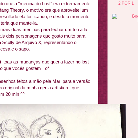
2 POR 1
do que a "menina do Lost" era extremamente
ang Theory, o motivo era que aproveitei um
resultado ela foi ficando, e desde o momento
 teria que mante-la.
 mais duas meninas para fechar um trio a lá
ais dois personagens que gosto muito para
Scully de Arquivo X, representando o
incesa e o sapo.
 toas as mudanças que queria fazer no lost
ero que vocês gostem =o*
esenhos feitos a mão pela Mari para a versão
o original da minha genia artística.. que
em 20 min ^^