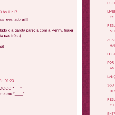
ECLI
0 às 01:17
LIVE
OS
s leve, adorei!!!
RES
bido q a garota parecia com a Penny, fiquei
MU
a das três :)
ACAD
HA
mã!
LOST
POR 
AMI
LANÇ
às 01:20
SOU 
DOOOO *___*
BO
o mesmo *____*
RESU
O F
ENTR