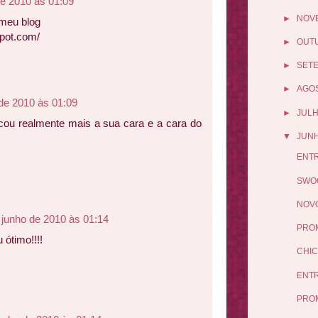
de 2010 às 01:09
►
NOV
 meu blog
spot.com/
►
OUT
►
SET
►
AGO
de 2010 às 01:09
►
JUL
Ficou realmente mais a sua cara e a cara do
▼
JUN
ENTR
SWOO
NOVO
 junho de 2010 às 01:14
PRO
 ótimo!!!!
CHIC
ENTR
PRO