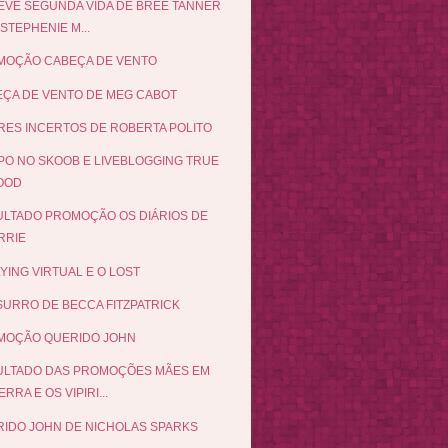
EVE SEGUNDA VIDA DE BREE TANNER
STEPHENIE M...
MOÇÃO CABEÇA DE VENTO
ÇA DE VENTO DE MEG CABOT
ES INCERTOS DE ROBERTA POLITO
O NO SKOOB E LIVEBLOGGING TRUE
OOD
LTADO PROMOÇÃO OS DIÁRIOS DE
RRIE
YING VIRTUAL E O LOST
URRO DE BECCA FITZPATRICK
MOÇÃO QUERIDO JOHN
ULTADO DAS PROMOÇÕES MÃES EM
RRA E OS VIPIRI...
IDO JOHN DE NICHOLAS SPARKS