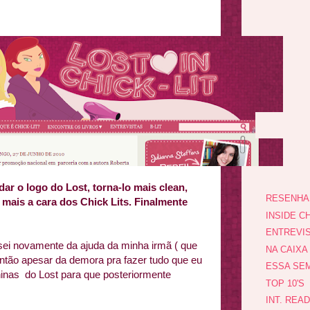
r o logo do Lost, torna-lo mais clean,
RESENHA
 mais a cara dos Chick Lits. Finalmente
INSIDE CH
ENTREVI
cisei novamente da ajuda da minha irmã ( que
NA CAIXA
ntão apesar da demora pra fazer tudo que eu
ESSA SEM
inas do Lost para que posteriormente
TOP 10'S
INT. REA