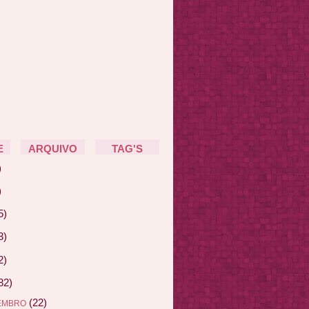
E
ARQUIVO
TAG'S
)
)
5)
3)
2)
82)
(22)
EMBRO