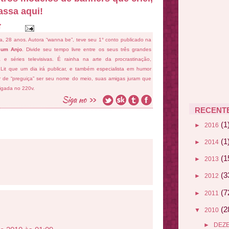
assa aqui!
fa, 28 anos. Autora “wanna be”, teve seu 1° conto publicado na
 um Anjo
. Divide seu tempo livre entre os seus três grandes
ema e séries televisivas. É rainha na arte da procrastinação,
 Lit que um dia irá publicar, e também especialista em humor
ar de “preguiça” ser seu nome do meio, suas amigas juram que
ligada no 220v.
RECENT
(1
►
2016
(1
►
2014
(1
►
2013
(3
►
2012
(7
►
2011
(2
▼
2010
►
DEZ