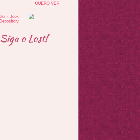
QUERO VER
Siga o Lost!