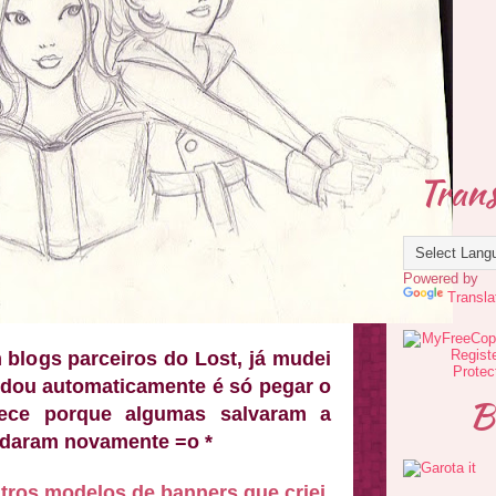
Trans
Powered by
Transla
 blogs parceiros do Lost, já mudei
udou automaticamente é só pegar o
B
tece porque algumas salvaram a
daram novamente =o *
ros modelos de banners que criei,