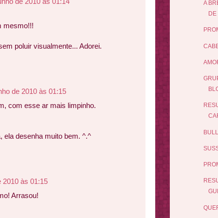
unho de 2010 às 01:14
A BR
DE 
m mesmo!!!
PRO
sem poluir visualmente... Adorei.
CABE
AMOR
GRUP
BL
nho de 2010 às 01:15
im, com esse ar mais limpinho.
RESU
CA
BULL
, ela desenha muito bem. ^.^
SUSS
PRO
e 2010 às 01:15
RES
GUE
mo! Arrasou!
QUER