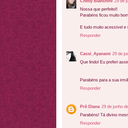
Chelly Bianchini
29 de j
Nossa que perfeito!!
Parabéns ficou muito bo
E tudo muito acessível e 
Responder
Cassi_Ayanami
29 de ju
Que lindo! Eu preferi ass
Parabéns para a sua irmã
Responder
Prô Diana
29 de junho d
Parabéns! Tá divino mes
Responder