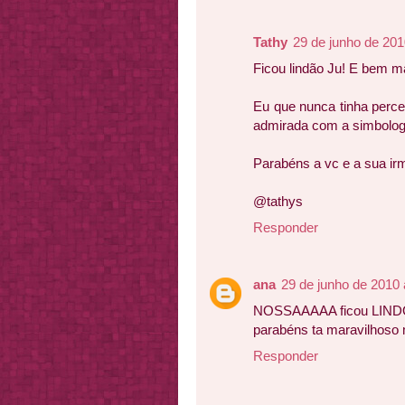
Tathy
29 de junho de 201
Ficou lindão Ju! E bem mai
Eu que nunca tinha perce
admirada com a simbologi
Parabéns a vc e a sua ir
@tathys
Responder
ana
29 de junho de 2010 
NOSSAAAAA ficou LIN
parabéns ta maravilhos
Responder