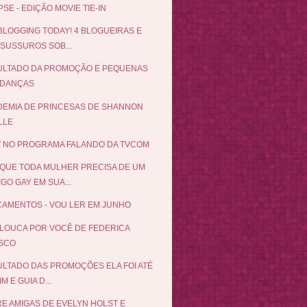
PSE - EDIÇÃO MOVIE TIE-IN
BLOGGING TODAY! 4 BLOGUEIRAS E
 SUSSUROS SOB...
ULTADO DA PROMOÇÃO E PEQUENAS
DANÇAS
EMIA DE PRINCESAS DE SHANNON
LLE
 NO PROGRAMA FALANDO DA TVCOM
QUE TODA MULHER PRECISA DE UM
GO GAY EM SUA...
AMENTOS - VOU LER EM JUNHO
LOUCA POR VOCÊ DE FEDERICA
SCO
LTADO DAS PROMOÇÕES ELA FOI ATÉ
IM E GUIA D...
E AMIGAS DE EVELYN HOLST E