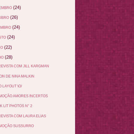
(24)
EMBRO
(26)
UBRO
(24)
EMBRO
(24)
STO
(22)
HO
(28)
HO
EVISTA COM JILL KARGMAN
N DE NINA MALKIN
 LAYOUT \O/
MOÇÃO AMORES INCERTOS
K LIT PHOTOS N° 2
EVISTA COM LAURA ELIAS
MOÇÃO SUSSURRO