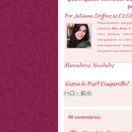
p
Por
Julianna Steffens
às
01:07
Florianopolitana, geogra
coletânea
Meu Amor é
vícios: literatura, cin
principalmente do Chick
auto-depreciativo. Apes
ela parece estar sempre 
Marcadores:
Novidades
Gostou do Post? Compartilhe!
68 comentários: